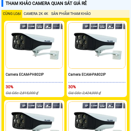
THAM KHẢO CAMERA QUAN SÁT GIÁ RẺ
CÙNG LOẠI
CAMERA 2K 4K
SẢN PHẨM THAM KHẢO
Camera ECAM-PH802IP
Camera ECAM-PA802IP
30%
30%
Giá Gốc: 2,815,000 ₫
Giá Gốc: 2,424,000 ₫