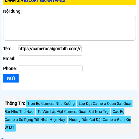
ĐÁNH GIÁ
ESCORT ESC-04TVI-3.0
Nội dung:
Tên:
Email:
Phone:
Thông Tin:
Trọn Bộ Camera Nhà Xưởng
Lắp Đặt Camera Quan Sát Quán
Bar Như Thế Nào
Tư Vấn Lắp Đặt Camera Quan Sát Nhà Trọ
Các Bộ
Camera Sử Dụng Tốt Nhất Hiện Nay
Hướng Dẫn Cài Đặt Camera Giấu Kín
W-M1