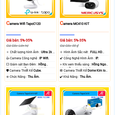
C
C
Amera Wifi TapoC120
Amera MC410 KIT
Giá bán: 5%-35%
Giá bán: 5%-35%
Giá Gốc: Liên hệ
Giá Gốc: 00 ₫
🔅 Chất lượng hình Ảnh :
Ultra 2k +
🔆 Hình Ảnh Sắc nét :
FULL HD
.
1080P .
👍 Camera Công nghệ :
IP Wifi.
🌠 Công Nghệ Hình Ảnh :
IP.
💥 Giám sát Ban Đêm :
Hồng
⭐ Khi xem thiếu sáng :
Hồng Ngoại
Ngoại 10m Hồng Ngoại SMD.
10m Hồng Ngoại SMD.
🛡 Camera Thiết Kế
Cube.
🕸️ Camera Thiết Kế
Dome Kim loại
+ Nhựa.
️☣️ Chức Năng :
Thu Âm.
️✔️ Khả Năng :
Thu Âm.