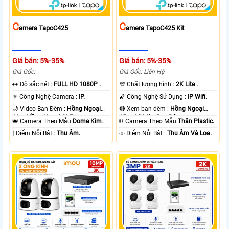
C
C
Amera TapoC425
Amera TapoC425 Kit
Giá bán: 5%-35%
Giá bán: 5%-35%
Giá Gốc:
Giá Gốc: Liên Hệ
️👀 Độ sắc nét :
FULL HD 1080P .
💯 Chất lượng hình :
2K Lite .
⚜️ Công Nghệ Camera :
IP.
🌠 Công Nghệ Sử Dụng :
IP Wifi.
🌙 Video Ban Đêm :
Hồng Ngoại
🔴 Xem ban đêm :
Hồng Ngoại
10m Hồng Ngoại SMD.
15m Có Màu Ban Ðêm.
👑 Camera Theo Mẫu
Dome Kim
⛓ Camera Theo Mẫu
Thân Plastic.
loại + Nhựa.
️ƒ Điểm Nỗi Bật :
Thu Âm.
️☣️ Điểm Nỗi Bật :
Thu Âm Và Loa.