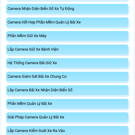
Camera Nhận Diện Biển Số Xe Tự Động
Camera Kết Hợp Phần Mềm Quản Lý Bãi Xe
Phần Mềm Giữ Xe Máy
Lắp Camera Giữ Xe Bệnh Viện
Hệ Thống Camera Bãi Giữ Xe
Camera Giám Sát Bãi Xe Chung Cư
Lắp Camera Bãi Xe Nhận Diện Biển Số
Phần Mềm Quản Lý Bãi Xe
Giải Pháp Camera Quản Lý Bãi Xe
Lắp Camera Kiểm Soát Xe Ra Vào