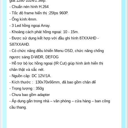
giải:1280*1024/1.3Mp.
- Chuẩn nén hình H.264
- Tốc độ frame hiển thị :25fps 960P.
- Ống kính:4mm.
- 3 Led hồng ngoại Array.
- Khoảng cách phát hồng ngoại: 10 - 15m.
- Được sử dụng kết hợp với đầu ghi hình 87XXAHD -
S87XXAHD.
- Có chức năng điều khiển Menu OSD, chức năng chống
ngược sáng D-WDR, DEFOG
- Hỗ trợ bộ lọc hồng ngoại (IR Cut) giúp hình ảnh hiển thị
chân thật và sắc nét.
- Nguồn câp: DC 12V/1A.
- Kích thước : 130x70x66mm, đã bao gồm chân đế
- Trọng lượng : 350g
- Chưa bao gồm adapter
- Áp dụng gắn trong nhà – văn phòng – cửa hàng – ban công
cầu thang.