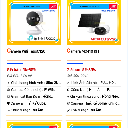
C
C
Amera Wifi TapoC120
Amera MC410 KIT
Giá bán: 5%-35%
Giá bán: 5%-35%
Giá Gốc: Liên hệ
Giá Gốc: 00 ₫
🔅 Chất lượng hình Ảnh :
Ultra 2k +
🔆 Hình Ảnh Sắc nét :
FULL HD
.
1080P .
👍 Camera Công nghệ :
IP Wifi.
🌠 Công Nghệ Hình Ảnh :
IP.
💥 Giám sát Ban Đêm :
Hồng
⭐ Khi xem thiếu sáng :
Hồng Ngoại
Ngoại 10m Hồng Ngoại SMD.
10m Hồng Ngoại SMD.
🛡 Camera Thiết Kế
Cube.
🕸️ Camera Thiết Kế
Dome Kim loại
+ Nhựa.
️☣️ Chức Năng :
Thu Âm.
️✔️ Khả Năng :
Thu Âm.