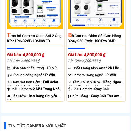
T
B
Rọn Bộ Camera Quan Sát 2 Ống
Ộ Camera Giám Sát Cửa Hàng
Kính IPC-S2XP-10M0WED
Xoay 360 Ezviz H6C Pro 3MP
Giá bán: 4,800,000 ₫
Giá bán: 4,800,000 ₫
Giá Gốc: 6,800,000 ₫
Giá Gốc: 6,200,000 ₫
🦉 Hình ảnh chất lượng :
10 MP.
️👀 Chất lượng hình Ảnh :
2K Lite .
🕉️ Sử dụng công nghệ :
IP Wifi.
⚒ Camera Công nghệ :
IP Wifi.
❈ Giám sát Ban Đêm :
Full Color
🔅 Tầm Xa Ban Đêm :
Hồng Ngoại
20m Có Màu Ban Ðêm.
10m Hồng Ngoại Smart IR.
🐜 Mẫu Camera
2 Mắt Trong Nhà.
💦 Loại Camera
Xoay 360.
️🔔 Đặt Điểm :
Báo Động Chuyển
️ƒ Chức Năng :
Xoay 360 Thu Âm.
Động.
TIN TỨC CAMERA MỚI NHẤT