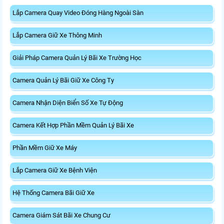
Lắp Camera Quay Video Đóng Hàng Ngoài Sàn
Lắp Camera Giữ Xe Thông Minh
Giải Pháp Camera Quản Lý Bãi Xe Trường Học
Camera Quản Lý Bãi Giữ Xe Công Ty
Camera Nhận Diện Biển Số Xe Tự Động
Camera Kết Hợp Phần Mềm Quản Lý Bãi Xe
Phần Mềm Giữ Xe Máy
Lắp Camera Giữ Xe Bệnh Viện
Hệ Thống Camera Bãi Giữ Xe
Camera Giám Sát Bãi Xe Chung Cư