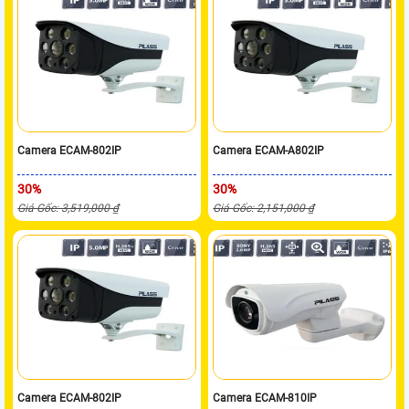
Camera ECAM-802IP
Camera ECAM-A802IP
30%
30%
Giá Gốc: 3,519,000 ₫
Giá Gốc: 2,151,000 ₫
Camera ECAM-802IP
Camera ECAM-810IP