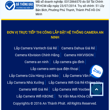
Mã số doanh nghiệp: 0312866570 do Sở Tài Chính
TP.HCM cấp ngày 23/07/2014. Trụ sở chính: 51 Lũy
Bán Bích, Phường Phú Thạnh, Thành Phố Hồ Chí
Minh
ĐƠN VỊ TRỰC TIẾP THI CÔNG LẮP ĐẶT HỆ THỐNG CAMERA AN
NINH
Lắp Camera Vantech Giá Rẻ
Camera Dahua Giá Rẻ
Camera Kbvision Chính Hãng
Camera HIKVISION
Camera an ninh
Lắp camera gia đình
Lắp camera xem qua điện thoại
Lắp Camera Cửa Hàng Loại Nào
Lắp Camera Văn Phòng
Lắp Camera Nhà Xưởng
Lắp Camera Wifi Giá Rẻ Không Dây
Camera Wifi Giá Rẻ
Lắp Camera Wifi YooSee
Lắp Camera Wifi KBONE
Tư Vấn Mua Khóa Cửa
Copyrights © 2016 An Thành Phát. All Rights Reserved.