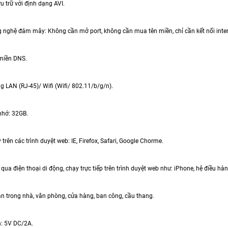
ưu trữ với định dạng AVI.
g nghệ đám mây: Không cần mở port, không cần mua tên miền, chỉ cần kết nối inter
 miền DNS.
g LAN (RJ-45)/ Wifi (Wifi/ 802.11/b/g/n).
nhớ: 32GB.
 trên các trình duyệt web: IE, Firefox, Safari, Google Chorme.
qua điện thoại di động, chạy trực tiếp trên trình duyệt web như: iPhone, hệ điều hà
n trong nhà, văn phòng, cửa hàng, ban công, cầu thang.
: 5V DC/2A.