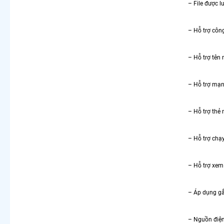
– File được l
– Hỗ trợ côn
– Hỗ trợ tên
– Hỗ trợ mạn
– Hỗ trợ thẻ 
– Hỗ trợ chạy
– Hỗ trợ xem 
– Áp dụng gắ
– Nguồn điện