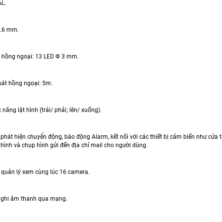
L.
3.6 mm.
 hồng ngoại: 13 LED Φ 3 mm.
át hồng ngoại: 5m.
 năng lật hình (trái/ phải; lên/ xuống).
phát hiện chuyển động, báo động Alarm, kết nối với các thiết bị cảm biến như cửa
 hình và chụp hình gửi đến địa chỉ mail cho người dùng.
quản lý xem cùng lúc 16 camera.
 ghi âm thanh qua mạng.