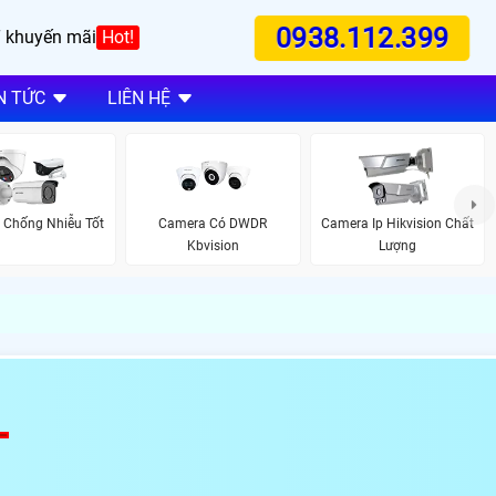
0938.112.399
 khuyến mãi
Hot!
N TỨC
LIÊN HỆ
 Chống Nhiễu Tốt
Camera Có DWDR
Camera Ip Hikvision Chất
Kbvision
Lượng