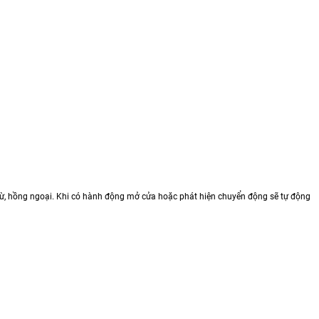
 từ, hồng ngoại. Khi có hành động mở cửa hoặc phát hiện chuyển động sẽ tự động