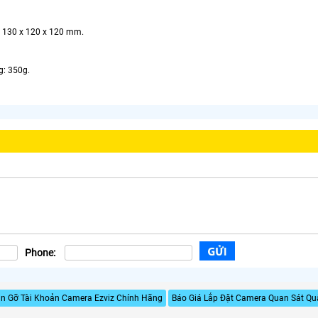
: 130 x 120 x 120 mm.
g: 350g.
Phone:
n Gỡ Tài Khoản Camera Ezviz Chính Hãng
Báo Giá Lắp Đặt Camera Quan Sát Qu