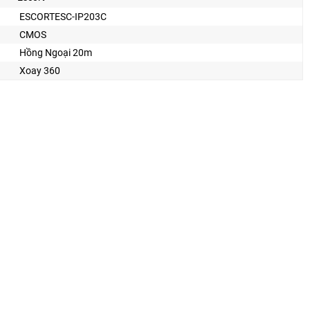
ESCORTESC-IP203C
CMOS
Hồng Ngoại 20m
Xoay 360