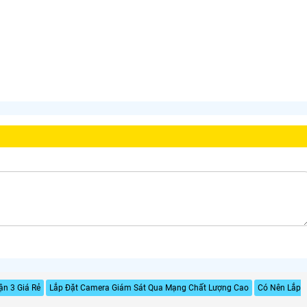
ận 3 Giá Rẻ
Lắp Đặt Camera Giám Sát Qua Mạng Chất Lượng Cao
Có Nên Lắp