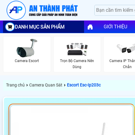
GIỚI THIỆU
DANH MỤC SẢN PHẨM
Camera Escort
Trọn Bộ Camera Nên
Camera IP Thâ
Dùng
Chắn
›
›
Trang chủ
Camera Quan Sát
Escort Esc-Ip203c