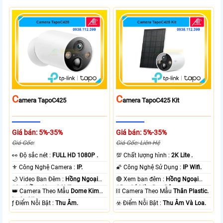
C
C
Amera TapoC425
Amera TapoC425 Kit
Giá bán: 5%-35%
Giá bán: 5%-35%
Giá Gốc:
Giá Gốc: Liên Hệ
️👀 Độ sắc nét :
FULL HD 1080P .
💯 Chất lượng hình :
2K Lite .
⚜️ Công Nghệ Camera :
IP.
🌠 Công Nghệ Sử Dụng :
IP Wifi.
🌙 Video Ban Đêm :
Hồng Ngoại
🔴 Xem ban đêm :
Hồng Ngoại
10m Hồng Ngoại SMD.
15m Có Màu Ban Ðêm.
👑 Camera Theo Mẫu
Dome Kim
⛓ Camera Theo Mẫu
Thân Plastic.
loại + Nhựa.
️ƒ Điểm Nỗi Bật :
Thu Âm.
️☣️ Điểm Nỗi Bật :
Thu Âm Và Loa.