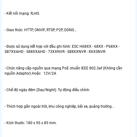
- Kết nối mạng: RJ45.
- Giao thức: HTTP, ONVIF, RTSP, P2P, DDNS…
- Được sử dụng kết hợp với đầu ghi hình: ESC H68XX - 68XX - P68XX -
S87XXAHD - S88XXAHD - 73XXNVR - S88XXNVR - 8XXSNVR.
- Chức năng cấp nguồn qua mạng PoE chuẩn IEEE 802.3af (Không cần
nguồn Adaptor).Hoặc 12V/2A
- Chế độ ngày đêm (Day/Night): Tự động điều chỉnh.
- Thích hợp gắn ngoài trời, khu công nghiệp, bãi xe, quảng trường...
- Kích thước: 180 x 95 x 85 mm.