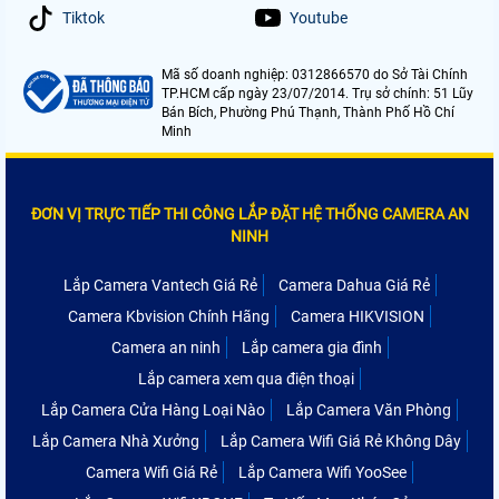
Tiktok
Youtube
Mã số doanh nghiệp: 0312866570 do Sở Tài Chính
TP.HCM cấp ngày 23/07/2014. Trụ sở chính: 51 Lũy
Bán Bích, Phường Phú Thạnh, Thành Phố Hồ Chí
Minh
ĐƠN VỊ TRỰC TIẾP THI CÔNG LẮP ĐẶT HỆ THỐNG CAMERA AN
NINH
Lắp Camera Vantech Giá Rẻ
Camera Dahua Giá Rẻ
Camera Kbvision Chính Hãng
Camera HIKVISION
Camera an ninh
Lắp camera gia đình
Lắp camera xem qua điện thoại
Lắp Camera Cửa Hàng Loại Nào
Lắp Camera Văn Phòng
Lắp Camera Nhà Xưởng
Lắp Camera Wifi Giá Rẻ Không Dây
Camera Wifi Giá Rẻ
Lắp Camera Wifi YooSee