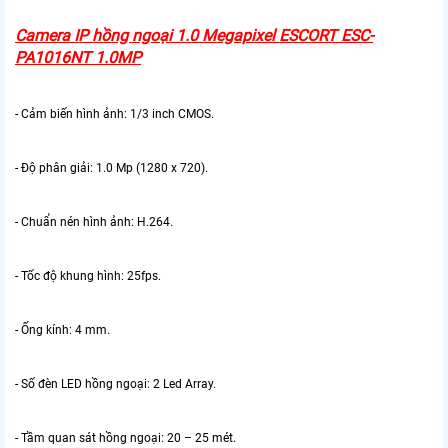
Camera IP hồng ngoại 1.0 Megapixel ESCORT ESC-
PA1016NT 1.0MP
- Cảm biến hình ảnh: 1/3 inch CMOS.
- Độ phân giải: 1.0 Mp (1280 x 720).
- Chuẩn nén hình ảnh: H.264.
- Tốc độ khung hình: 25fps.
- Ống kính: 4 mm.
- Số đèn LED hồng ngoại: 2 Led Array.
- Tầm quan sát hồng ngoại: 20 – 25 mét.