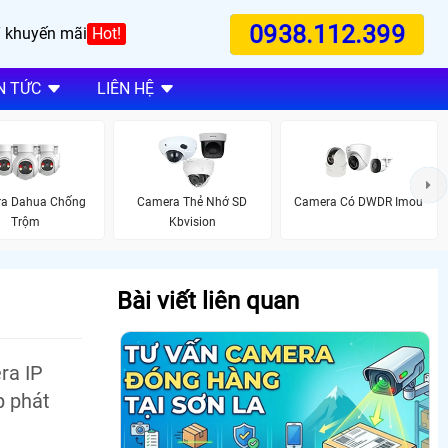
0938.112.399
 khuyến mãi
Hot!
N TỨC
LIÊN HỆ
a Dahua Chống
Camera Thẻ Nhớ SD
Camera Có DWDR Imou
Trộm
Kbvision
Bài viết liên quan
ra IP
p phát