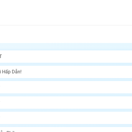
T
 Hấp Dẫn!
y
y
y