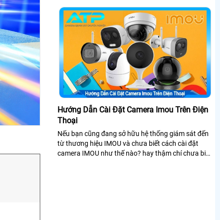
Hướng Dẫn Cài Đặt Camera Imou Trên Điện
Thoại
Nếu bạn cũng đang sở hữu hệ thống giám sát đến
từ thương hiệu IMOU và chưa biết cách cài đặt
camera IMOU như thế nào? hay thậm chí chưa biết
phần mềm nào để xem camera IMOU trên điện
thoại? thì đừng lo lắng An Thành Phát sẽ giải đáp
cho bạn ngay trong bài viết này nhé!