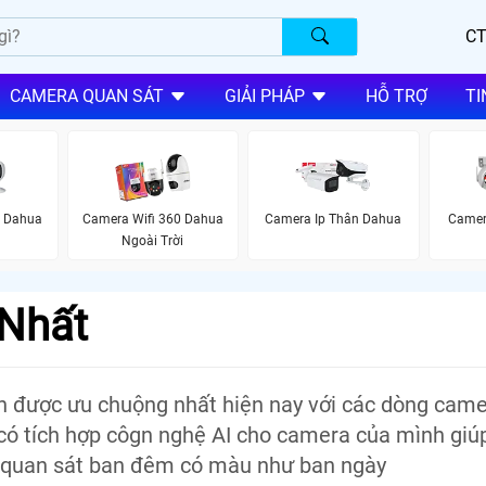
CT
CAMERA QUAN SÁT
GIẢI PHÁP
HỖ TRỢ
TI
i Dahua
Camera Wifi 360 Dahua
Camera Ip Thân Dahua
Camer
Ngoài Trời
 Nhất
 được ưu chuộng nhất hiện nay với các dòng came
Z có tích hợp côgn nghệ AI cho camera của mình giú
g quan sát ban đêm có màu như ban ngày