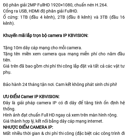
Độ phân giải 2MP FullHD 1920×1080, chuẩn nén H.264.
Cổng ra USB, HDMI độ phân giải FullHD.
Ổ cứng: 1TB (đầu 4 kênh), 2TB (đầu 8 kênh) và 3TB (đầu 16
kênh).
Khuyến mãi lắp trọn bộ camera IP KBVISION:
Tặng 10m dây cáp mạng cho mỗi camera.
Tặng tên miền xem camera qua mạng miễn phí cho năm đầu
tiên.
Giá trên đã bao gồm chi phí thi công lắp đặt và tất cả các vật tư
phụ.
Bảo hành 24 tháng tận nơi. Cam kết không phát sinh chi phí!
ƯU ĐIỂM Camer IP KBVISION:
Đây là giải pháp camera IP có đi dây để tăng tính ổn định hệ
thống.
Hình ảnh đạt chuẩn Full HD ngay cả xem trên màn hình rộng.
Giá thành hợp lý, kết nối bằng dây cáp mạng internet.
NHƯỢC ĐIỂM CAMERA IP:
Mất nhiều thời gian & chi phí thi công (đặc biệt các công trình đi