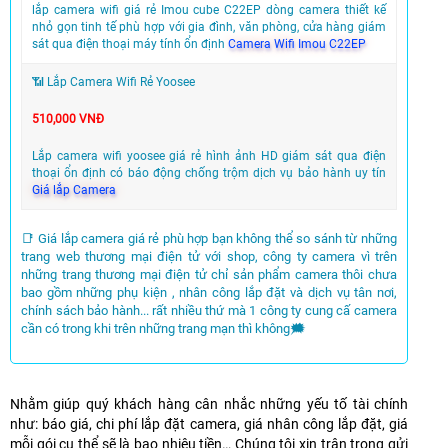
lắp camera wifi giá rẻ Imou cube C22EP dòng camera thiết kế
nhỏ gọn tinh tế phù hợp với gia đình, văn phòng, cửa hàng giám
sát qua điện thoại máy tính ổn định
Camera Wifi Imou C22EP
📶 Lắp Camera Wifi Rẻ Yoosee
510,000 VNĐ
Lắp camera wifi yoosee giá rẻ hình ảnh HD giám sát qua điện
thoại ổn định có báo động chống trộm dịch vụ bảo hành uy tín
Giá lắp Camera
📑 Giá lắp camera giá rẻ phù hợp bạn không thể so sánh từ những
trang web thương mại điện tử với shop, công ty camera vì trên
những trang thương mại điện tử chỉ sản phẩm camera thôi chưa
bao gồm những phụ kiện , nhân công lắp đặt và dịch vụ tân nơi,
chính sách bảo hành... rất nhiều thứ mà 1 công ty cung cấ camera
cần có trong khi trên những trang mạn thì không🗯️
Nhằm giúp quý khách hàng cân nhắc những yếu tố tài chính
như: báo giá, chi phí lắp đặt camera, giá nhân công lắp đặt, giá
mỗi gói cụ thể sẽ là bao nhiêu tiền… Chúng tôi xin trân trọng gửi