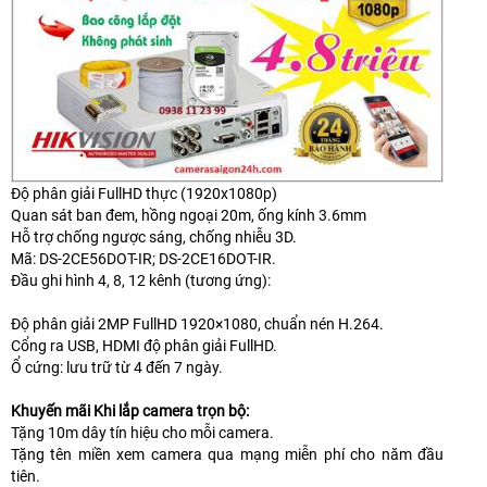
Độ phân giải FullHD thực (1920x1080p)
Quan sát ban đem, hồng ngoại 20m, ống kính 3.6mm
Hỗ trợ chống ngược sáng, chống nhiễu 3D.
Mã: DS-2CE56DOT-IR; DS-2CE16DOT-IR.
Đầu ghi hình 4, 8, 12 kênh (tương ứng):
Độ phân giải 2MP FullHD 1920×1080, chuẩn nén H.264.
Cổng ra USB, HDMI độ phân giải FullHD.
Ổ cứng: lưu trữ từ 4 đến 7 ngày.
Khuyến mãi Khi lắp camera trọn bộ:
Tặng 10m dây tín hiệu cho mỗi camera.
Tặng tên miền xem camera qua mạng miễn phí cho năm đầu
tiên.