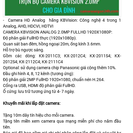
- Camera HD Analog hãng KBVision: Công nghệ 4 trong 1
Analog, AHD, HDCVI, HDTVI
CAMERA KBVISION ANALOG 2.0MP FULLHD 1920X1080P:
Độ phân giải FullHD thực (1920x1080p).
Quan sát ban đêm, hồng ngoại 20m, ống kính 3.6mm.
Hỗ trợ bù ngược sáng.
Gồm các dòng: KX-2011C3; KX-2012C4; KX-2011S4; KX-
2012S4; KX-2112C4; KX-2111C4
Optional: sử dụng camera chip Panasonic giá cộng thêm 10%.
Đầu ghi hình 4, 8, 12 kênh (tương ứng):
Độ phân giải 2MP FullHD 1920×1080, chuẩn nén H.264.
Cổng ra USB, HDMI độ phân giải FullHD.
Ổ cứng: lưu trữ tương ứng từ 4- 7 ngày.
Khuyến mãi khi lắp đặt camera:
Tặng 10m dây tín hiệu cho mỗi camera.
Tặng tên miền xem camera qua mạng miễn phí cho năm đầu
tiên.
Báo giá đã bao gồm giá chi phí nhân công lắp đặt và các vật tư