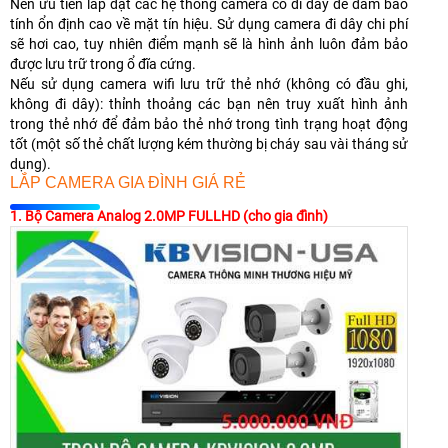
Nên ưu tiên lắp đặt các hệ thống camera có đi dây để đảm bảo
tính ổn định cao về mặt tín hiệu. Sử dụng camera đi dây chi phí
sẽ hơi cao, tuy nhiên điểm mạnh sẽ là hình ảnh luôn đảm bảo
được lưu trữ trong ổ đĩa cứng.
Nếu sử dụng camera wifi lưu trữ thẻ nhớ (không có đầu ghi,
không đi dây): thỉnh thoảng các bạn nên truy xuất hình ảnh
trong thẻ nhớ để đảm bảo thẻ nhớ trong tình trạng hoạt động
tốt (một số thẻ chất lượng kém thường bị cháy sau vài tháng sử
dụng).
LẮP CAMERA GIA ĐÌNH GIÁ RẺ
1. Bộ Camera Analog 2.0MP FULLHD (cho gia đình)