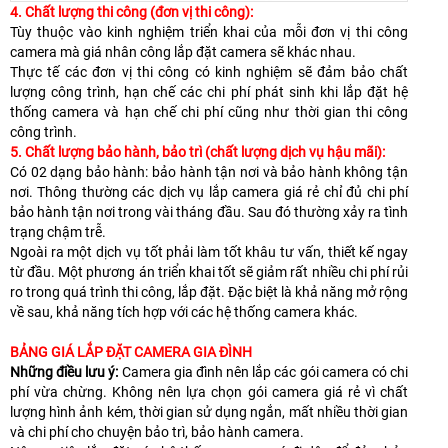
4. Chất lượng thi công (đơn vị thi công):
Tùy thuộc vào kinh nghiệm triển khai của mỗi đơn vị thi công
camera mà giá nhân công lắp đặt camera sẽ khác nhau.
Thực tế các đơn vị thi công có kinh nghiệm sẽ đảm bảo chất
lượng công trình, hạn chế các chi phí phát sinh khi lắp đặt hệ
thống camera và hạn chế chi phí cũng như thời gian thi công
công trình.
5. Chất lượng bảo hành, bảo trì (chất lượng dịch vụ hậu mãi):
Có 02 dạng bảo hành: bảo hành tận nơi và bảo hành không tận
nơi. Thông thường các dịch vụ lắp camera giá rẻ chỉ đủ chi phí
bảo hành tận nơi trong vài tháng đầu. Sau đó thường xảy ra tình
trạng chậm trễ.
Ngoài ra một dịch vụ tốt phải làm tốt khâu tư vấn, thiết kế ngay
từ đầu. Một phương án triển khai tốt sẽ giảm rất nhiều chi phí rủi
ro trong quá trình thi công, lắp đặt. Đặc biệt là khả năng mở rộng
về sau, khả năng tích hợp với các hệ thống camera khác.
BẢNG GIÁ LẮP ĐẶT CAMERA GIA ĐÌNH
Những điều lưu ý:
Camera gia đình nên lắp các gói camera có chi
phí vừa chừng. Không nên lựa chọn gói camera giá rẻ vì chất
lượng hình ảnh kém, thời gian sử dụng ngắn, mất nhiều thời gian
và chi phí cho chuyện bảo trì, bảo hành camera.