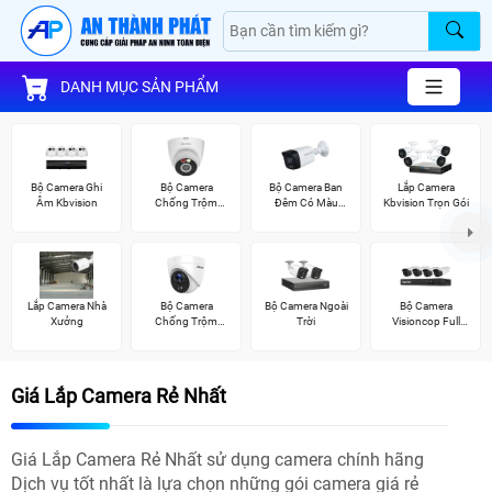
DANH MỤC SẢN PHẨM
Bộ Camera Ghi
Bộ Camera
Bộ Camera Ban
Lắp Camera
Âm Kbvision
Chống Trộm
Đêm Có Màu
Kbvision Trọn Gói
Kbvision
Kbvision
Lắp Camera Nhà
Bộ Camera
Bộ Camera Ngoài
Bộ Camera
Xưởng
Chống Trộm
Trời
Visioncop Full
Hikvision
Color
Giá Lắp Camera Rẻ Nhất
Giá Lắp Camera Rẻ Nhất sử dụng camera chính hãng
Dịch vụ tốt nhất là lựa chọn những gói camera giá rẻ