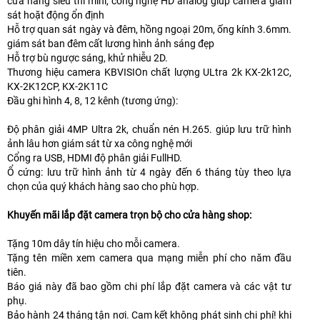
cửa hàng siêu thi mini, công nghệ HD analog giúp camera giám
sát hoặt động ổn định
Hỗ trợ quan sát ngày và đêm, hồng ngoại 20m, ống kính 3.6mm.
giám sát ban đêm cất lương hình ảnh sáng đẹp
Hỗ trợ bù ngược sáng, khử nhiễu 2D.
Thương hiệu camera KBVISIOn chất lượng ULtra 2k KX-2k12C,
KX-2K12CP, KX-2K11C
Đầu ghi hình 4, 8, 12 kênh (tương ứng):
Độ phân giải 4MP Ultra 2k, chuẩn nén H.265. giúp lưu trữ hình
ảnh lâu hơn giám sát từ xa công nghệ mới
Cổng ra USB, HDMI độ phân giải FullHD.
Ổ cứng: lưu trữ hình ảnh từ 4 ngày đến 6 tháng tùy theo lựa
chọn của quý khách hàng sao cho phù hợp.
Khuyến mãi lắp đặt camera trọn bộ cho cửa hàng shop:
Tặng 10m dây tín hiệu cho mỗi camera.
Tặng tên miền xem camera qua mạng miễn phí cho năm đầu
tiên.
Báo giá này đã bao gồm chi phí lắp đặt camera và các vật tư
phụ.
Bảo hành 24 tháng tận nơi. Cam kết không phát sinh chi phí! khi