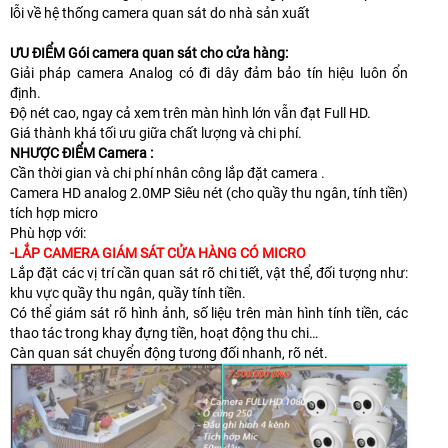
lỗi về hệ thống camera quan sát do nhà sản xuất
ƯU ĐIỂM Gói camera quan sát cho cửa hàng:
Giải pháp camera Analog có đi dây đảm bảo tín hiệu luôn ổn
định.
Độ nét cao, ngay cả xem trên màn hình lớn vẫn đạt Full HD.
Giá thành khá tối ưu giữa chất lượng và chi phí.
NHƯỢC ĐIỂM Camera :
Cần thời gian và chi phí nhân công lắp đặt camera .
Camera HD analog 2.0MP Siêu nét (cho quầy thu ngân, tính tiền)
tích hợp micro
Phù hợp với:
-LẮP CAMERA GIÁM SÁT CỬA HÀNG CÓ MICRO
Lắp đặt các vị trí cần quan sát rõ chi tiết, vật thể, đối tượng như:
khu vực quầy thu ngân, quầy tính tiền.
Có thể giám sát rõ hình ảnh, số liệu trên màn hình tính tiền, các
thao tác trong khay đựng tiền, hoạt động thu chi…
Càn quan sát chuyển động tương đối nhanh, rõ nét.