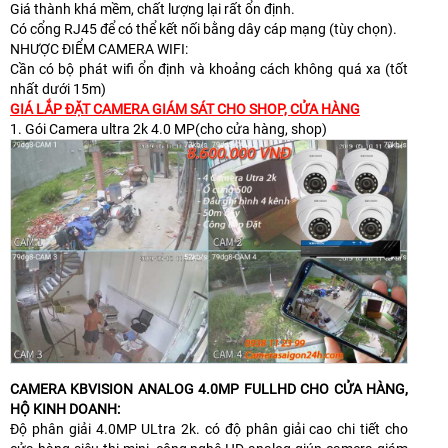
Giá thành khá mềm, chất lượng lại rất ổn định.
Có cổng RJ45 để có thể kết nối bằng dây cáp mạng (tùy chọn).
NHƯỢC ĐIỂM CAMERA WIFI:
Cần có bộ phát wifi ổn định và khoảng cách không quá xa (tốt
nhất dưới 15m)
GIÁ LẮP ĐẶT CAMERA GIÁM SÁT CHO SHOP, CỬA HÀNG
1. Gói Camera ultra 2k 4.0 MP(cho cửa hàng, shop)
CAMERA KBVISION ANALOG 4.0MP FULLHD CHO CỬA HÀNG,
HỘ KINH DOANH:
Độ phân giải 4.0MP ULtra 2k. có độ phân giải cao chi tiết cho