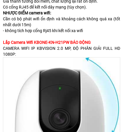
Giá thành tương đối mềm, chất lượng lại rất ổn định.
Có cổng RJ45 để kết nối dây mạng (tùy chọn).
NHƯỢC ĐIỂM camera wifi:
Cần có bộ phát wifi ổn định và khoảng cách không quá xa (tốt
nhất dưới 15m)
- không tích hợp cổng Rj45 khi kết nối xa wifi
Lắp Camera Wifi KBONE-KN-H21PW BÁO ĐỘNG
CAMERA WIFI IP KBVISION 2.0 MP, ĐỘ PHÂN GIẢI FULL HD
1080P: