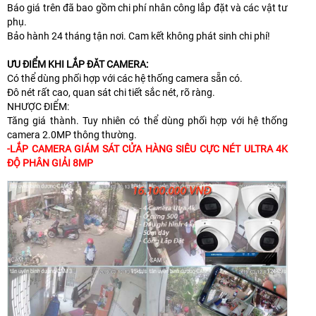
Báo giá trên đã bao gồm chi phí nhân công lắp đặt và các vật tư
phụ.
Bảo hành 24 tháng tận nơi. Cam kết không phát sinh chi phí!
ƯU ĐIỂM KHI LẮP ĐĂT CAMERA:
Có thể dùng phối hợp với các hệ thống camera sẵn có.
Đô nét rất cao, quan sát chi tiết sắc nét, rõ ràng.
NHƯỢC ĐIỂM:
Tăng giá thành. Tuy nhiên có thể dùng phối hợp với hệ thống
camera 2.0MP thông thường.
-LẮP CAMERA GIÁM SÁT CỬA HÀNG SIÊU CỰC NÉT ULTRA 4K
ĐỘ PHÂN GIẢI 8MP