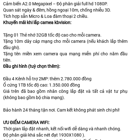
Cảm biến A2.0 Megapixel – Độ phân giải full hd 1080P.
Quan sát ngày & đêm, hồng ngoại 10m, chống nhiễu 3D.
Tích hợp sẵn Micro & Loa đàm thoại 2 chiều.
Khuyến mãi khi lắp camea kbvision:
Tặng 01 Thẻ nhớ 32GB tốc độ cao cho mỗi camera.
Tặng 10m dây cáp mạng cho mỗi camera (nếu khách lắp thêm
đầu ghi).
Tặng tên miền xem camera qua mạng miễn phí cho năm đầu
tiên.
Đầu ghi hình (tuỳ chọn thêm):
Đầu 4 Kênh hỗ trợ 2MP: thêm 2.780.000 đồng
Ổ cứng 1TB tốc độ cao: 1.350.000 đồng
Giá trên đã bao gồm nhân công lắp đặt và tất cả vật tư phụ
(không bao gồm bộ chia mạng).
Bảo hành 24 tháng tận nơi. Cam kết không phát sinh chi phí!
ƯU ĐIỂM CAMERA WIFI:
Thời gian lắp đặt nhanh, kết nối wifi dễ dàng và nhanh chóng.
Độ phân giải khá sắc nét đạt 1930X1080 ).