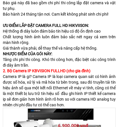
Báo giá này đã bao gồm chi phí thi công lắp đặt camera và vật
tư phụ.
Bảo hành 24 tháng tận nơi. Cam kết không phát sinh chi phí!
ƯU ĐIỂM LẮP ĐẶT CAMERA FULL HD HIKVIISON:
Hệ thống đi dây luôn đảm bảo tín hiệu có độ ổn định cao
Chất lượng hình ảnh luôn đảm bảo sắc nét ngay cả xem trên
màn hình rộng.
Giá thành vừa phải, dễ thay thế và nâng cấp hệ thống.
NHƯỢC ĐIỂM CỦA GÓI NÀY:
Tăng chi phí thi công. Khó thi công hơn, đặc biệt các công trình
đi dây âm trần.
2. Bộ Camera IP KBVISION FULLHD (cho gia đình)
Camera IP là gi? Camera IP là loại camera quan sát có hình ảnh
được số hóa, xử lý và mã hóa từ bên trong, sau đó truyền tải tín
hiệu ảnh số qua một kết nối Ethernet về máy vi tính, cũng có thể
là một thiết bị lưu trữ tín hiệu số đầu ghi hình IP thiết kế camera
ip sẽ đơn giản hơn hình ảnh rõ hơn so với camera HD analog tuy
nhiên chi phí đầu tư có thể cao hơn.