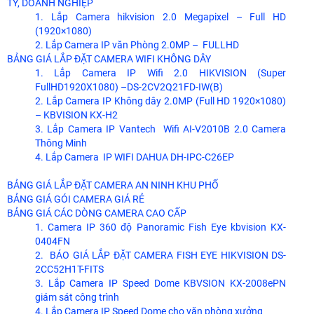
TY, DOANH NGHIỆP
1. Lắp Camera hikvision 2.0 Megapixel – Full HD
(1920×1080)
2. Lắp Camera IP văn Phòng 2.0MP – FULLHD
BẢNG GIÁ LẮP ĐẶT CAMERA WIFI KHÔNG DÂY
1. Lắp Camera IP Wifi 2.0 HIKVISION (Super
FullHD1920X1080) –DS-2CV2Q21FD-IW(B)
2. Lắp Camera IP Không dây 2.0MP (Full HD 1920×1080)
– KBVISION KX-H2
3. Lắp Camera IP Vantech Wifi AI-V2010B 2.0 Camera
Thông Minh
4. Lắp Camera IP WIFI DAHUA DH-IPC-C26EP
BẢNG GIÁ LẮP ĐẶT CAMERA AN NINH KHU PHỐ
BẢNG GIÁ GÓI CAMERA GIÁ RẺ
BẢNG GIÁ CÁC DÒNG CAMERA CAO CẤP
1. Camera IP 360 độ Panoramic Fish Eye kbvision KX-
0404FN
2. BÁO GIÁ LẮP ĐẶT CAMERA FISH EYE HIKVISION DS-
2CC52H1T-FITS
3. Lắp Camera IP Speed Dome KBVSION KX-2008ePN
giám sát công trình
4. Lắp Camera IP Speed Dome cho văn phòng xưởng