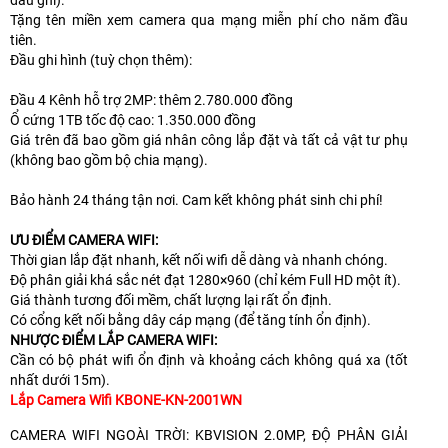
Tặng tên miền xem camera qua mạng miễn phí cho năm đầu
tiên.
Đầu ghi hình (tuỳ chọn thêm):
Đầu 4 Kênh hỗ trợ 2MP: thêm 2.780.000 đồng
Ổ cứng 1TB tốc độ cao: 1.350.000 đồng
Giá trên đã bao gồm giá nhân công lắp đặt và tất cả vật tư phụ
(không bao gồm bộ chia mạng).
Bảo hành 24 tháng tận nơi. Cam kết không phát sinh chi phí!
ƯU ĐIỂM CAMERA WIFI:
Thời gian lắp đặt nhanh, kết nối wifi dễ dàng và nhanh chóng.
Độ phân giải khá sắc nét đạt 1280×960 (chỉ kém Full HD một ít).
Giá thành tương đối mềm, chất lượng lại rất ổn định.
Có cổng kết nối bằng dây cáp mạng (để tăng tính ổn định).
NHƯỢC ĐIỂM LẮP CAMERA WIFI:
Cần có bộ phát wifi ổn định và khoảng cách không quá xa (tốt
nhất dưới 15m).
Lắp Camera Wifi KBONE-KN-2001WN
CAMERA WIFI NGOÀI TRỜI: KBVISION 2.0MP, ĐỘ PHÂN GIẢI