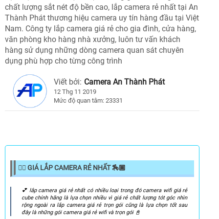
chất lượng sắt nét độ bền cao, lắp camera rẻ nhất tại An
Thành Phát thương hiệu camera uy tín hàng đầu tại Việt
Nam. Công ty lắp camera giá rẻ cho gia đình, cửa hàng,
văn phòng kho hàng nhà xưởng, luôn tư vấn khách
hàng sử dụng những dòng camera quan sát chuyên
dụng phù hợp cho từng công trình
Viết bởi:
Camera An Thành Phát
12 Thg 11 2019
Mức độ quan tâm: 23331
👍🏿 GIÁ LẮP CAMERA RẺ NHẤT 🏇🏿
️💕️ lắp camera giá rẻ nhất có nhiều loại trong đó camera wifi giá rẻ
cube chính hãng là lựa chọn nhiều vì giá rẻ chất lượng tót góc nhìn
rộng ngoài ra lắp camera giá rẻ trọn gói cũng là lựa chọn tốt sau
đây là những gói camera giá rẻ wifi và trọn gói 📓