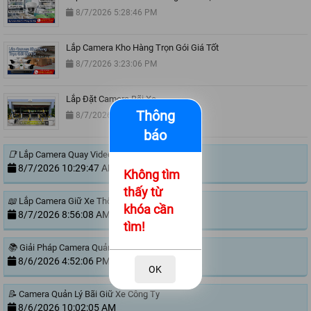
8/7/2026 5:28:46 PM
Lắp Camera Kho Hàng Trọn Gói Giá Tốt
8/7/2026 3:23:06 PM
Lắp Đặt Camera Bãi Xe
Thông
8/7/2026 11:00:51 AM
báo
📑
Lắp Camera Quay Video Đóng Hàng Ngoài Sàn
8/7/2026 10:29:47 AM
Không tìm
thấy từ
📖
Lắp Camera Giữ Xe Thông Minh
khóa cần
8/7/2026 8:56:08 AM
tìm!
📚
Giải Pháp Camera Quản Lý Bãi Xe Trường Học
8/6/2026 4:52:06 PM
OK
📝
Camera Quản Lý Bãi Giữ Xe Công Ty
8/6/2026 10:02:05 AM