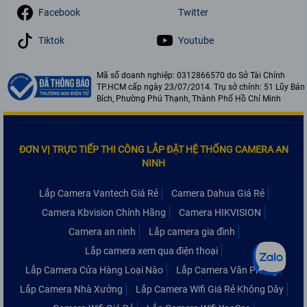
Facebook
Twitter
Tiktok
Youtube
Mã số doanh nghiệp: 0312866570 do Sở Tài Chính
TP.HCM cấp ngày 23/07/2014. Trụ sở chính: 51 Lũy Bán
Bích, Phường Phú Thạnh, Thành Phố Hồ Chí Minh
ĐƠN VỊ TRỰC TIẾP THI CÔNG LẮP ĐẶT HỆ THỐNG CAMERA AN
NINH
Lắp Camera Vantech Giá Rẻ
Camera Dahua Giá Rẻ
Camera Kbvision Chính Hãng
Camera HIKVISION
Camera an ninh
Lắp camera gia đình
Lắp camera xem qua điện thoại
Lắp Camera Cửa Hàng Loại Nào
Lắp Camera Văn Phòng
Lắp Camera Nhà Xưởng
Lắp Camera Wifi Giá Rẻ Không Dây