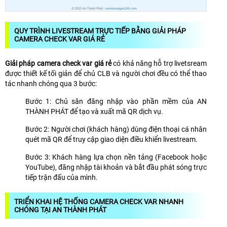
QUY TRÌNH LIVESTREAM TRỰC TIẾP BẰNG GIẢI PHÁP
CAMERA CHECK VAR GIÁ RẺ
Giải pháp camera check var giá rẻ
có khả năng hỗ trợ livetsream
được thiết kế tối giản để chủ CLB và người chơi đều có thể thao
tác nhanh chóng qua 3 bước:
Bước 1: Chủ sân đăng nhập vào phần mềm của AN
THÀNH PHÁT để tạo và xuất mã QR dịch vụ.
Bước 2: Người chơi (khách hàng) dùng điện thoại cá nhân
quét mã QR để truy cập giao diện điều khiển livestream.
Bước 3: Khách hàng lựa chọn nền tảng (Facebook hoặc
YouTube), đăng nhập tài khoản và bắt đầu phát sóng trực
tiếp trận đấu của mình.
TRIỂN KHAI HỆ THỐNG CAMERA CHECK VAR NHANH
CHÓNG TẠI AN THÀNH PHÁT