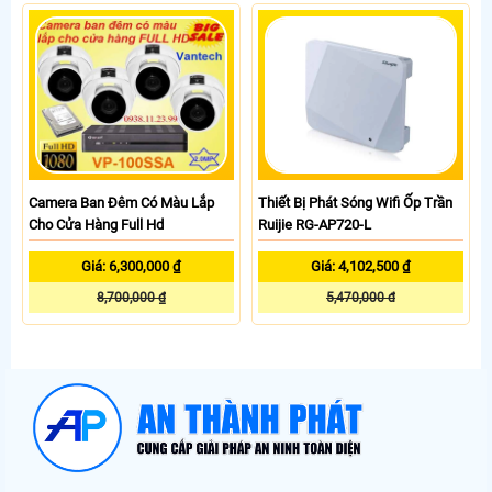
Camera Ban Đêm Có Màu Lắp
Thiết Bị Phát Sóng Wifi Ốp Trần
Cho Cửa Hàng Full Hd
Ruijie RG-AP720-L
Giá: 6,300,000 ₫
Giá: 4,102,500 ₫
8,700,000 ₫
5,470,000 đ