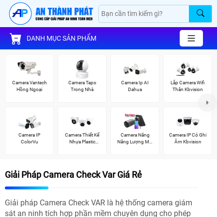
DANH MỤC SẢN PHẨM
Camera Vantech
Camera Tapo
Camera Ip AI
Lắp Camera Wifi
Hồng Ngoại
Trong Nhà
Dahua
Thân Kbvision
Camera IP
Camera Thiết Kế
Camera Năng
Camera IP Có Ghi
ColorVu
Nhựa Plastic
Năng Lượng Mặt
Âm Kbvision
Kbvision
Trời
Giải Pháp Camera Check Var Giá Rẻ
Giải pháp Camera Check VAR là hệ thống camera giám
sát an ninh tích hợp phần mềm chuyên dụng cho phép