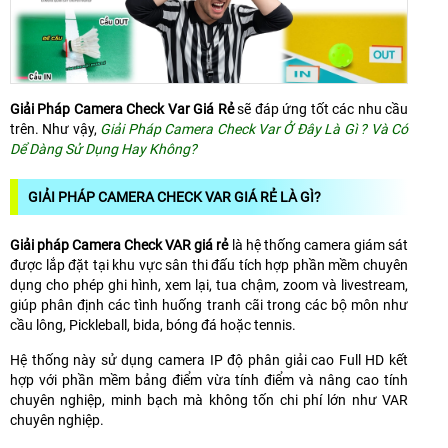
Giải Pháp Camera Check Var Giá Rẻ
sẽ đáp ứng tốt các nhu cầu
trên. Như vậy,
Giải Pháp Camera Check Var Ở Đây Là Gì ? Và Có
Dể Dàng Sử Dụng Hay Không?
GIẢI PHÁP CAMERA CHECK VAR GIÁ RẺ LÀ GÌ?
Giải pháp Camera Check VAR giá rẻ
là hệ thống camera giám sát
được lắp đặt tại khu vực sân thi đấu tích hợp phần mềm chuyên
dụng cho phép ghi hình, xem lại, tua chậm, zoom và livestream,
giúp phân định các tình huống tranh cãi trong các bộ môn như
cầu lông, Pickleball, bida, bóng đá hoặc tennis.
Hệ thống này sử dụng camera IP độ phân giải cao Full HD kết
hợp với phần mềm bảng điểm vừa tính điểm và nâng cao tính
chuyên nghiệp, minh bạch mà không tốn chi phí lớn như VAR
chuyên nghiệp.