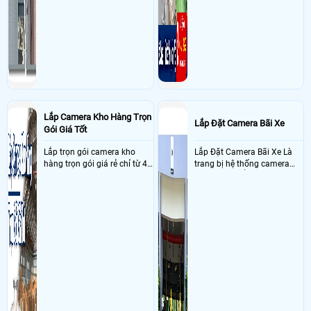
Lắp Camera Kho Hàng Trọn
Lắp Đặt Camera Bãi Xe
Gói Giá Tốt
Lắp trọn gói camera kho
Lắp Đặt Camera Bãi Xe Là
hàng trọn gói giá rẻ chỉ từ 4
trang bị hệ thống camera
triệu đồng sở hữu ngày trọn
nhận diện biển số tại khu
bộ gồm 4 camera, 1 đầu ghi
vực cổng của các bãi giữ xe
hình, ổ cứng, switch mang
kết hợp với phần mềm quản
đến giải pháp giám sát kho
lý để ghi nhận lượt xe ra vào
hàng 24/7 ổn định với độ
chụp hình thông tin xe và
sắc nét cao
biển số lưu trực tiếp về máy
tinh trạm để nhân viên tiện
đối soát, tính tiền xe xe ra
khỏi bãi