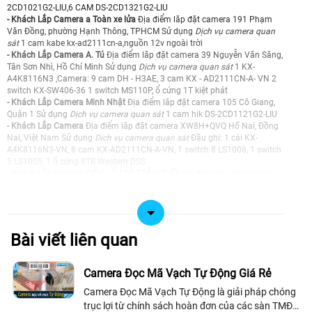
2CD1021G2-LIU,6 CAM DS-2CD1321G2-LIU
- Khách Lắp Camera a Toàn xe lửa
Địa điểm lăp đặt camera 191 Phạm
Văn Đồng, phường Hạnh Thông, TPHCM Sử dụng
Dịch vụ camera quan
sát
1 cam kabe kx-ad2111cn-a,nguồn 12v ngoài trời
- Khách Lắp Camera A. Tú
Địa điểm lăp đặt camera 39 Nguyễn Văn Săng,
Tân Sơn Nhì, Hồ Chí Minh Sử dụng
Dịch vụ camera quan sát
1 KX-
A4K8116N3 ,Camera: 9 cam DH - H3AE, 3 cam KX - AD2111CN-A- VN 2
switch KX-SW406-36 1 switch MS110P, ổ cứng 1T kiệt phát
- Khách Lắp Camera Minh Nhật
Địa điểm lăp đặt camera 105 Cô Giang,
Quận 1 Sử dụng
Dịch vụ camera quan sát
1 cam hik DS-2CD1121G2-LIU
- Khách Lắp Camera
Địa điểm lăp đặt camera XW8H+QVQ Hố Nai, Đồng
Nai, Việt Nam Sử dụng
Dịch vụ camera quan sát
Đầu ghi: 1 cái KX-
A4K8116N3-VN, 8 cam KX-AD2111CN-A-VN, 1 switch 8 LS1008, 1 switch
5 LS1005, 1 ổ cứng 8TB Western DSS
- Khách Lắp Camera TIỆM LẨU BÒ TRĂM RƯỠI
Địa điểm lăp đặt camera
342 Phan Huy Ích An Hội Tây, Hồ Chí Minh Sử dụng
Dịch vụ camera quan
sát
DS-2CD1021G2-LIU 7cai , 1 sw poe 8 MS110P
- Khách Lắp Camera Anh Khánh
Địa điểm lăp đặt camera Chung cư Trần
Quốc Thảo,P.Nhiêu Lộc,Tp.hcm Sử dụng
Dịch vụ camera quan sát
1
Camera Analog Dahua DH-HAC-T1A21P-U-IL-A
Bài viết liên quan
- Khách Lắp Camera Lầu 3, ban quản lý chợ Nga
Địa điểm lăp đặt camera
328 võ văn kiệt, phường cầu ông lãnh Sử dụng
Dịch vụ camera quan sát
2 KX-AD2111CN-A-VN, 2 bộ chia POE Netis
Camera Đọc Mã Vạch Tự Động Giá Rẻ
- Khách Lắp Camera Pham Hoang Men
Địa điểm lăp đặt camera 317/5P
Camera Đọc Mã Vạch Tự Động là giải pháp chóng
Ấp Tam Đông 2, X. Đông Thạnh, TP. Hồ Chí Minh Sử dụng
Dịch vụ camera
quan sát
01 DS-7616NXI-K1, 02 DS-2CD1347G3H-LIU/SRB, 10 DS-
trục lợi từ chính sách hoàn đơn của các sàn TMĐT