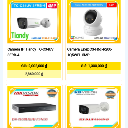
Camera IP Tiandy TC-C34UV
Camera Ezviz CS-H6c-R200-
3FRB-4
1Q5WFL 5MP
Giá: 2,002,000 ₫
Giá: 1,300,000 ₫
2,860,000 ₫