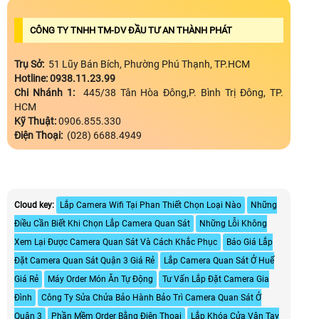
CÔNG TY TNHH TM-DV ĐẦU TƯ AN THÀNH PHÁT
Trụ Sở:
51 Lũy Bán Bích, Phường Phú Thạnh, TP.HCM
Hotline: 0938.11.23.99
Chi Nhánh 1:
445/38 Tân Hòa Đông,P. Bình Trị Đông, TP.
HCM
Kỹ Thuật:
0906.855.330
Điện Thoại:
(028) 6688.4949
Cloud key:
Lắp Camera Wifi Tại Phan Thiết Chọn Loại Nào
Những
Điều Cần Biết Khi Chọn Lắp Camera Quan Sát
Những Lỗi Không
Xem Lại Được Camera Quan Sát Và Cách Khắc Phục
Báo Giá Lắp
Đặt Camera Quan Sát Quận 3 Giá Rẻ
Lắp Camera Quan Sát Ở Huế
Giá Rẻ
Máy Order Món Ăn Tự Động
Tư Vấn Lắp Đặt Camera Gia
Đình
Công Ty Sửa Chửa Bảo Hành Bảo Trì Camera Quan Sát Ở
Quận 3
Phần Mềm Order Bằng Điện Thoại
Lắp Khóa Cửa Vân Tay