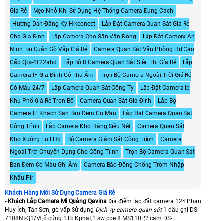
Giá Rẻ
Mẹo Nhỏ Khi Sử Dụng Hệ Thống Camera Đúng Cách
Hướng Dẫn Đăng Ký Hikconect
Lắp Đặt Camera Quan Sát Giá Rẻ
Cho Gia Đình
Lắp Camera Cho Sân Vận Động
Lắp Đặt Camera An
Ninh Tại Quận Gò Vấp Giá Rẻ
Camera Quan Sát Văn Phòng Hd Cao
Cấp Qtx-4122ahd
Lắp Bộ 8 Camera Quan Sát Siêu Thị Gía Rẻ
Lắp
Camera IP Gia Đình Có Thu Âm
Trọn Bộ Camera Ngoài Trời Giá Rẻ
Có Màu 24/7
Lắp Camera Quan Sát Công Ty
Lắp Đặt Camera Ip
Khu Phố Giá Rẻ Trọn Bộ
Camera Quan Sát Gia Đình
Lắp Bộ
Camera IP Khách Sạn Ban Đêm Có Màu
Lắp Đặt Camera Quan Sát
Công Trình
Lắp Camera Kho Hàng Siêu Nét
Camera Quan Sát
Kho Xưởng Full Hd
Bộ Camera Giám Sát Công Trình
Camera
Ngoài Trời Chuyên Dụng Cho Công Trình
Trọn Bộ Camera Quan Sát
Ban Đêm Có Màu Ghi Âm
Camera Báo Động Chống Trôm Nhập
Khẩu Pir
Khách Hàng Mới Sử Dụng Camera Giá Rẻ
- Khách Lắp Camera Mì Quảng Qavina
Địa điểm lăp đặt camera 124 Phan
Huy Ích, Tân Sơn, gò vấp Sử dụng
Dịch vụ camera quan sát
1 đầu ghi DS-
7108NI-Q1/M ,ổ cứng 1Tb Kphat,1 sw poe 8 MS110P,2 cam DS-