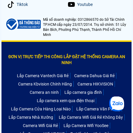
Tiktok
Youtube
Mã số doanh nghiệp: 0312866570 do Sở Tài Chính
TP.HCM cấp ngày 23/07/2014. Trụ sở chính: 51 Lũy
Bán Bích, Phường Phú Thạnh, Thành Phố Hồ Chí
Minh
ĐƠN VỊ TRỰC TIẾP THI CÔNG LẮP ĐẶT HỆ THỐNG CAMERA AN
NINH
Lắp Camera Vantech Giá Rẻ
Camera Dahua Giá Rẻ
Camera Kbvision Chính Hãng
Camera HIKVISION
Camera an ninh
Lắp camera gia đình
Lắp camera xem qua điện thoại
Lắp Camera Cửa Hàng Loại Nào
Lắp Camera Văn Phòng
Lắp Camera Nhà Xưởng
Lắp Camera Wifi Giá Rẻ Không Dây
Camera Wifi Giá Rẻ
Lắp Camera Wifi YooSee