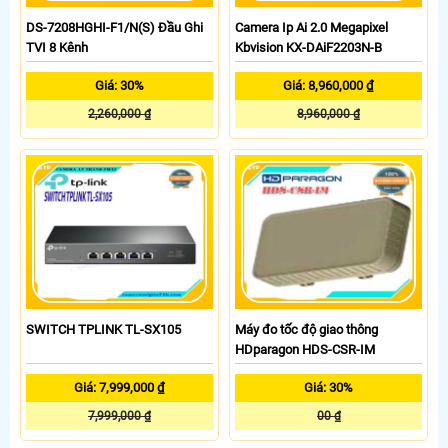
DS-7208HGHI-F1/N(S) Đầu Ghi
Camera Ip Ai 2.0 Megapixel
TVI 8 Kênh
Kbvision KX-DAiF2203N-B
Giá: 30%
Giá: 8,960,000 ₫
2,260,000 ₫
8,960,000 ₫
SWITCH TPLINK TL-SX105
Máy đo tốc độ giao thông
HDparagon HDS-CSR-IM
Giá: 7,999,000 ₫
Giá: 30%
7,999,000 ₫
00 ₫