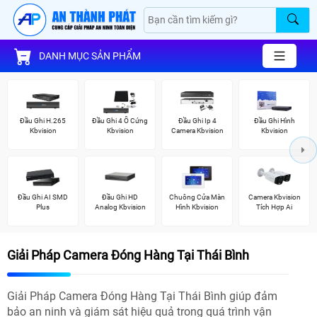
DANH MỤC SẢN PHẨM
Đầu Ghi H.265
Đầu Ghi 4 Ổ Cứng
Đầu Ghi Ip 4
Đầu Ghi Hình
Kbvision
Kbvision
Camera Kbvision
Kbvision
Đầu Ghi AI SMD
Đầu Ghi HD
Chuông Cửa Màn
Camera Kbvision
Plus
Analog Kbvision
Hình Kbvision
Tích Hợp Ai
Giải Pháp Camera Đóng Hàng Tại Thái Bình
Giải Pháp Camera Đóng Hàng Tại Thái Bình giúp đảm
bảo an ninh và giám sát hiệu quả trong quá trình vận