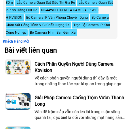
80m
Lắp Camera Quan Sát Siêu Thị Gía Rẻ
Lắp Camera Quan Sát
Ip Kho Hàng Full Hd
NK44W0H BỘ KIT 4 CAMERA IP WIFI
HIKVISION
Bộ Camera IP Văn Phòng Chuyên Dụng
Bộ Camera
Giám Sát Công Trình VIGI Chất Lượng 2K
Trọn Bộ Camera IP Khu
Công Nghiệp
Bộ Camera Nhìn Ban Đêm Xa
Khách Hàng Mới
Bài viết liên quan
Cách Phân Quyền Người Dùng Camera
Kbvision
Về cách phân quyền người dùng thì đây là một
trong những thao tác cực kì quan trọng giúp người
dùng tại các công ty lớn có nhiều phòng ban và
các trường học, phụ huynh có con em ở lớp nào chỉ
Giải Pháp Camera Chống Trộm Vườn Thanh
được xem camera ở lớp đó, thì bạn cần phần
Long
quyền đầu khi kbvision thì có thể tham khảo ngay
Vấn đề trộm cắp vẫn còn len lỏi trong cuộc sống
bài viết dưới đấy của An Thành Phát
quanh ta , đặc biệt là đối với những mặt hàng sản
xuất như trái cây , hàng tiêu dùng , đồ dùng hàng