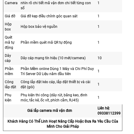
Camera
nhìn rõ chi tiết mã vận đơn chi tiết từng con
1
số
Giá đỡ
Giá đỡ kẹp điều chỉnh góc quan sát
1
Hộp
Hộp box bảo vệ nguồn
1
box
Quét
mã tự
Phần mềm quét mã QR tự động
1
động
Dây
Dây cáp mạng tín hiệu (10 mét/camera)
10
cáp
Phần
Phần Mềm online Dùng 1 Máy và Chi Phí Duy
1
mềm
Trì Server Dữ Liệu năm đầu tiên
Công
Công lắp đặt kéo cáp, lắp đặt thiết bị và cài
1
lắp đặt
đặt (gói)
Phụ
Phụ kiện thi công (dây rút, băng keo, đinh
1
kiện
móc, tắc kê, ốc vít, phích cắm, RJ45)
Liên hệ:
Giá lắp camera mã vận đơn
09338112399
Khách Hàng Có Thể Linh Hoạt Nâng Cấp Hoặc Đưa Ra Yêu Cầu Của
Mình Cho Giải Pháp