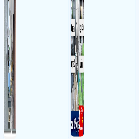
nhân viên, bảo vệ tài sản,
theo dõi an ninh trong thời
gian thực qua điện thoại
hoặc máy tính từ xa