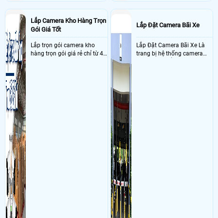
Lắp Camera Kho Hàng Trọn
Lắp Đặt Camera Bãi Xe
Gói Giá Tốt
Lắp trọn gói camera kho
Lắp Đặt Camera Bãi Xe Là
hàng trọn gói giá rẻ chỉ từ 4
trang bị hệ thống camera
triệu đồng sở hữu ngày trọn
nhận diện biển số tại khu
bộ gồm 4 camera, 1 đầu ghi
vực cổng của các bãi giữ xe
hình, ổ cứng, switch mang
kết hợp với phần mềm quản
đến giải pháp giám sát kho
lý để ghi nhận lượt xe ra vào
hàng 24/7 ổn định với độ
chụp hình thông tin xe và
sắc nét cao
biển số lưu trực tiếp về máy
tinh trạm để nhân viên tiện
đối soát, tính tiền xe xe ra
khỏi bãi