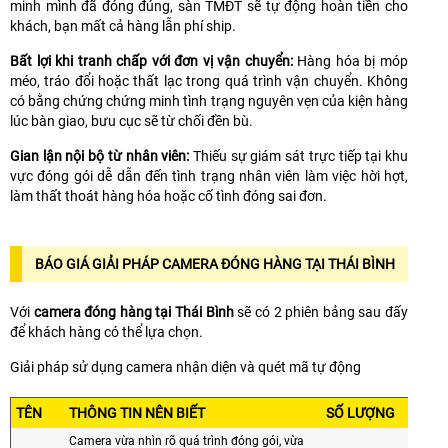
minh mình đã đóng đúng, sàn TMĐT sẽ tự động hoàn tiền cho
khách, bạn mất cả hàng lẫn phí ship.
Bất lợi khi tranh chấp với đơn vị vận chuyển:
Hàng hóa bị móp
méo, tráo đổi hoặc thất lạc trong quá trình vận chuyển. Không
có bằng chứng chứng minh tình trạng nguyên vẹn của kiện hàng
lúc bàn giao, bưu cục sẽ từ chối đền bù.
Gian lận nội bộ từ nhân viên:
Thiếu sự giám sát trực tiếp tại khu
vực đóng gói dễ dẫn đến tình trạng nhân viên làm việc hời hợt,
làm thất thoát hàng hóa hoặc cố tình đóng sai đơn.
BÁO GIÁ GIẢI PHÁP CAMERA ĐÓNG HÀNG TẠI THÁI BÌNH
Với
camera đóng hàng tại Thái Bình
sẽ có 2 phiên bảng sau đấy
để khách hàng có thể lựa chọn.
Giải pháp sử dụng camera nhận diện và quét mã tự động
TÊN
THÔNG TIN NÊN BIẾT
SỐ LƯỢNG
Camera vừa nhìn rõ quá trình đóng gói, vừa