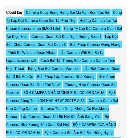
Cloud key:
Camera Quay Đóng Hàng Soi Mã Vận Đơn Cực Rõ
Công
Ty Lắp Đặt Camera Quan Sát Tại Phú Thọ
Hướng Dẫn Lấy Lại Tài
Khoản Camera Imou (IMOU Life)
Công Ty Lắp Đặt Camera Quan Sát
Tại Điện Biên
Camera Quan Sát Khu Nghĩ Dưỡng Resort
Lắp Đặt
Sửa Chửa Camera Quan Sát Quận 3
Giải Pháp Camera Đóng Hàng
Thiết Kế Website Quán Nhậu
Lắp Camera Wifi Giá Rẻ Tại
Lapdatcamerawifi
Cách Bật Tắt Thông Báo Camera Dahua Trên
Điện Thoại
Bảng Báo Giá Camera Vantech
Lắp Đặt Camera Quan
Sát Ở Bãi Giữ Xe
Giải Pháp Lắp Camera Nhà Xưởng
Nên Chọn
Camera Quan Sát Như Thế Nào?
Thương Hiệu Camera Quan Sát
Questek
BỘ 4 CAMERA NHÀ XƯỞNG FULL COLOR DAHUA
Bộ 8
Camera Công Trình DH-HAC-HFW1200TP-A-S5
Camera Quan Sát
Kho Xưởng Dahua
Camera Thân Nhiệt Không Có Blackbody
Dahua
Lắp Camera Quan Sát Rõ Nét Khi Ánh Sáng Yếu
Bộ
Camera Nhà Xưởng Sản Xuất Sắt Nét
BỘ 4 CAMERA CỬA HÀNG
FULL COLOR DAHUA
Bộ 4 Camera Ghi Âm Giá Rẻ - Hồng Ngoại