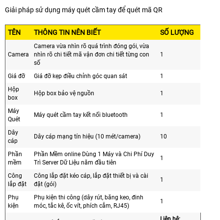
Giải pháp sử dụng máy quét cầm tay để quét mã QR
TÊN
THÔNG TIN NÊN BIẾT
SỐ LƯỢNG
Camera vừa nhìn rõ quá trình đóng gói, vừa
Camera
nhìn rõ chi tiết mã vận đơn chi tiết từng con
1
số
Giá đỡ
Giá đỡ kẹp điều chỉnh góc quan sát
1
Hộp
Hộp box bảo vệ nguồn
1
box
Máy
Máy quét cầm tay kết nối bluetooth
1
Quét
Dây
Dây cáp mạng tín hiệu (10 mét/camera)
10
cáp
Phần
Phần Mềm online Dùng 1 Máy và Chi Phí Duy
1
mềm
Trì Server Dữ Liệu năm đầu tiên
Công
Công lắp đặt kéo cáp, lắp đặt thiết bị và cài
1
lắp đặt
đặt (gói)
Phụ
Phụ kiện thi công (dây rút, băng keo, đinh
1
kiện
móc, tắc kê, ốc vít, phích cắm, RJ45)
Liên hệ: