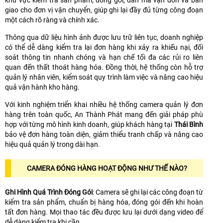
khu vực kiểm tra sản phẩm, đóng gói, dán mã vận đơn và bàn
giao cho đơn vị vận chuyển, giúp ghi lại đầy đủ từng công đoạn
một cách rõ ràng và chính xác.
Thông qua dữ liệu hình ảnh được lưu trữ liên tục, doanh nghiệp
có thể dễ dàng kiểm tra lại đơn hàng khi xảy ra khiếu nại, đối
soát thông tin nhanh chóng và hạn chế tối đa các rủi ro liên
quan đến thất thoát hàng hóa. Đồng thời, hệ thống còn hỗ trợ
quản lý nhân viên, kiểm soát quy trình làm việc và nâng cao hiệu
quả vận hành kho hàng.
Với kinh nghiệm triển khai nhiều hệ thống camera quản lý đơn
hàng trên toàn quốc, An Thành Phát mang đến giải pháp phù
hợp với từng mô hình kinh doanh, giúp khách hàng tại
Thái Bình
bảo vệ đơn hàng toàn diện, giảm thiểu tranh chấp và nâng cao
hiệu quả quản lý trong dài hạn.
CAMERA ĐÓNG HÀNG HOẠT ĐỘNG NHƯ THẾ NÀO?
Ghi Hình Quá Trình Đóng Gói
: Camera sẽ ghi lại các công đoạn từ
kiểm tra sản phẩm, chuẩn bị hàng hóa, đóng gói đến khi hoàn
tất đơn hàng. Mọi thao tác đều được lưu lại dưới dạng video để
dễ dàng kiểm tra khi cần.