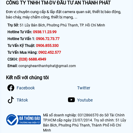
CÔNG TY TNHH TM-DV ĐẦU TƯ AN THÀNH PHÁT
Đơn vị chuyên cung cấp & lắp đặt camera quan sát, thiết bị báo động,
báo cháy, máy chấm công, thiết bị mạng, ...
Trụ Sở:
51 Lũy Bán Bích, Phường Phú Thạnh, TP. Hồ Chí Minh
0938.11.23.99
Hotline Tư Vấn:
0906.72.73.77
Hotline Tư Vấn 1:
0906.855.330
Tư Vấn Kỹ Thuật:
0902.452.577
Tư Vấn Mua Hàng:
(028) 6688.4949
CSKH:
Email:
congngheanthanhphat@gmail.com
Kết nối với chúng tôi
Facebook
Twitter
Tiktok
Youtube
Mã số doanh nghiệp: 0312866570 do Sở Tài Chính
TP.HCM cấp ngày 23/07/2014. Trụ sở chính: 51 Lũy
Bán Bích, Phường Phú Thạnh, Thành Phố Hồ Chí
Minh