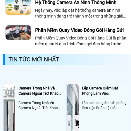
ngày,tiền bạc,. . .
Hệ Thống Camera An Ninh Thông Minh
Ngày nay, việc lắp đặt hệ thống camera an ninh
thông minh đang trở thành một trong những giải
pháp then chốt nhất trong việc đảm bảo an toàn
cho con người và tài sản. Điều này rất cần thiết
Phần Mềm Quay Video Đóng Gói Hàng Gửi
cho những nơi như: nhà cho thuê, nhà chung cư,
Phần Mềm Quay Video Đóng Gói Hàng Gửi là phần
cửa hàng, văn phòng, nhà máy, hay các tòa nhà
mềm quản lý quá trình đóng gói đơn hàng trước
chung cư, nhà cao tầng
khi gửi bằng camera ghi hình để dễ dàng tra cứu
thời gian đóng gói đơn hàng phục vụ cho...
TIN TỨC MỚI NHẤT
Camera Trong Nhà Và
Lắp Camera Giám Sát
Camera Ngoài Trời Khác
Phòng Làm Việc
Nhau Như Thế Nào
Camera Trong Nhà Và
Lắp camera giám sát phòng
Camera Ngoài Trời Khác
làm việc là lắp đặt các
Nhau ở tính năng chống
camera ghi hình ảnh sắc nét
nước và chống bụi của
và âm thanh trong phòng
camera
làm việc với mục đích giám
sát quá trình làm việc của