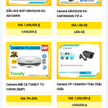
ĐẦU GHI WIFI KBVISION KX-
Camera KBVISION KX-
A8104WN
CAiF4004UN-TiF-A
Giá: 1,600,000 ₫
Giá: Liên hệ
1,900,000 ₫
LIÊN HỆ
Camera VP-134AHDH Thân Chắc
Camera Mắt Cá TIANDY TC-
Chắn
C35VN (5MP)
Giá: 1,330,000 ₫
Giá: 5%-35%
1,900,000 ₫