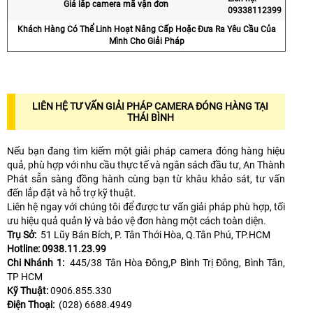
Giá lắp camera mã vận đơn
09338112399
Khách Hàng Có Thể Linh Hoạt Nâng Cấp Hoặc Đưa Ra Yêu Cầu Của
Mình Cho Giải Pháp
LIÊN HỆ TƯ VẤN GIẢI PHÁP CAMERA ĐÓNG HÀNG TẠI
THÁI BÌNH
Nếu bạn đang tìm kiếm một giải pháp camera đóng hàng hiệu
quả, phù hợp với nhu cầu thực tế và ngân sách đầu tư, An Thành
Phát sẵn sàng đồng hành cùng bạn từ khâu khảo sát, tư vấn
đến lắp đặt và hỗ trợ kỹ thuật.
Liên hệ ngay với chúng tôi để được tư vấn giải pháp phù hợp, tối
ưu hiệu quả quản lý và bảo vệ đơn hàng một cách toàn diện.
Trụ Sở:
51 Lũy Bán Bích, P. Tân Thới Hòa, Q.Tân Phú, TP.HCM
Hotline: 0938.11.23.99
Chi Nhánh 1:
445/38 Tân Hòa Đông,P Bình Trị Đông, Bình Tân,
TP HCM
Kỹ Thuật:
0906.855.330
Điện Thoại:
(028) 6688.4949