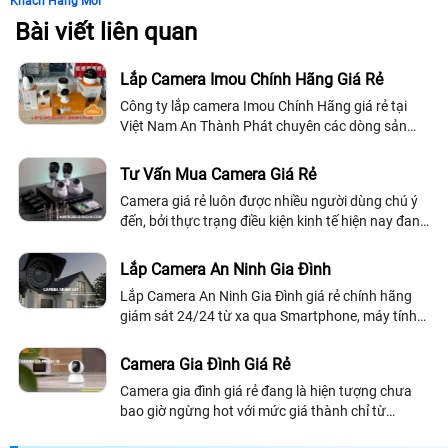
Khách Hàng Mới
Bài viết liên quan
Lắp Camera Imou Chính Hãng Giá Rẻ
Công ty lắp camera Imou Chính Hãng giá rẻ tại
Việt Nam An Thành Phát chuyên các dòng sản
phẩm camera imou trong nhà và camera imou
ngoài trời xoay 360 giám sát gia đình cửa hàng...
Tư Vấn Mua Camera Giá Rẻ
Camera giá rẻ luôn được nhiều người dùng chú ý
đến, bởi thực trạng điều kiện kinh tế hiện nay đang
khó khăn. Tuy nhiên không phải camera nào cũng
tốt, vì vậy để được tư vấn mua camera giá rẻ mà
Lắp Camera An Ninh Gia Đình
chất lượng, bạn có thể xem qua bài viết dưới đây!
Lắp Camera An Ninh Gia Đình giá rẻ chính hãng
giám sát 24/24 từ xa qua Smartphone, máy tính
cả ngày lẫn đêm đảm bảo an ninh hiệu quả cho gia
đình. Công ty camera An Thành Phát...
Camera Gia Đình Giá Rẻ
Camera gia đình giá rẻ đang là hiện tượng chưa
bao giờ ngừng hot với mức giá thành chỉ từ
490.000 VND bạn đã có thể sở hữu cho mình chiếc