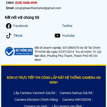
(028) 6688.4949
CSKH:
Email:
congngheanthanhphat@gmail.com
Kết nối với chúng tôi
Facebook
Twitter
Tiktok
Youtube
Mã số doanh nghiệp: 0312866570 do Sở Tài Chính
TP.HCM cấp ngày 23/07/2014. Trụ sở chính: 51 Lũy
Bán Bích, Phường Phú Thạnh, Thành Phố Hồ Chí
Minh
ĐƠN VỊ TRỰC TIẾP THI CÔNG LẮP ĐẶT HỆ THỐNG CAMERA AN
NINH
Lắp Camera Vantech Giá Rẻ
Camera Dahua Giá Rẻ
Camera Kbvision Chính Hãng
Camera HIKVISION
Camera an ninh
Lắp camera gia đình