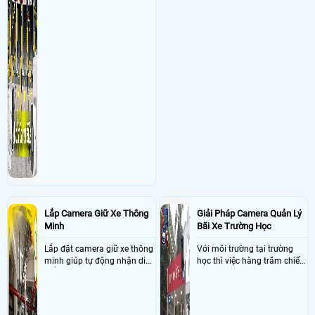
Lắp Camera Giữ Xe Thông
Giải Pháp Camera Quản Lý
Minh
Bãi Xe Trường Học
Lắp đặt camera giữ xe thông
Với môi trường tại trường
minh giúp tự động nhận diện
học thì việc hàng trăm chiếc
biển số nâng cao tính bảo
xe vào trường cùng lúc vậy
mật tài sản giảm thiểu tình
nên việc quản lý và đảm báo
trạng ùn tắc tại cửa ra vào
số lượng xe vào một lần là
và cắt giảm chi phí thuê
điều cực kì khó để quản lý,