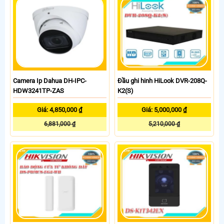
Camera Ip Dahua DH-IPC-
Đầu ghi hinh HiLook DVR-208Q-
HDW3241TP-ZAS
K2(S)
Giá: 4,850,000 ₫
Giá: 5,000,000 ₫
6,881,000 ₫
5,210,000 ₫