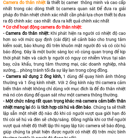
Camera đo thân nhiệt
là thiết bị camer thông minh và cao cấp
nhất trong các dòng thiết bị camera quan sát Để đưa ra giải
pháp đo thân nhiệt chính xác nhất cần phải lựa chọn thiết bị đưa
ra độ chính xác cao nhất đưa ra kết quả chính xác nhất
* Cơ chế hoạt động camera đo thân nhiệt:
- Camera đo thân nhiệt:
Khi phát hiện ra người có nhiệt độ cao
hơn so với mức quy định (cài đặt) sẽ cảnh báo cho trung tâm
kiểm soát, báo khung đỏ trên khuôn mặt người đó và có còi hú
báo động. Đây là một bước sàng lọc vô cùng quan trọng để kịp
thời phát hiện và cách ly người có nguy cơ nhiễm Virus tại sân
bay, cửa khẩu, trung tâm thương mại, các doanh nghiệp, nhà
xưởng,… phòng tránh tối đa sự lây lan trong cộng đồng.
- Camera sử dụng 2 ống kính,
1 dùng để quay hình ảnh thông
thường và 1 ống kính nhiệt. Với 2 ống kính này thì camera cảm
biến thân nhiệt không chỉ dùng với mục đích là để đo thân nhiệt
mà nó còn dùng để quan sát như một camera thông thường.
- Một chức năng rất quan trọng khác mà camera cảm biến thân
nhiệt mang lại
đó là
tích hợp còi hú và đèn báo
. Chúng ta sẽ thiết
lập sẵn một nhiệt độ nào đó khi có người vượt qua giới hạn đó
thì còi sẽ hú và đèn sẽ chớp/sáng. Đồng nghĩa khi cơ thể người
vượt quá nhiệt độ thiết lập thì ngay lập tức camera sẽ báo động,
giúp chúng ta phát hiện được người có nhiệt độ trên mức bình