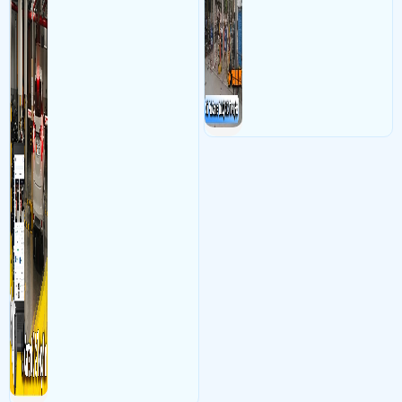
nhân viên giữ xe
vậy nên việc áp dụng giải
pháp camera quản lý bãi xe
trường học sẽ cực kì đáng
đầu tư giúp nhanh chóng
giải quyết vấn đề này