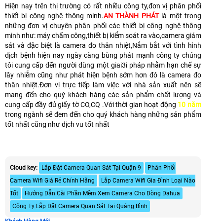
Hiện nay trên thị trường có rất nhiều công ty,đơn vị phân phối
thiết bị công nghệ thông minh.
AN THÀNH PHÁT
là một trong
những đơn vị chuyên phân phối các thiết bị công nghệ thông
minh như: máy chấm công,thiết bị kiểm soát ra vào,camera giám
sát và đặc biệt là camera đo thân nhiệt,Nắm bắt với tình hình
dịch bệnh hiện nay ngày càng bùng phát mạnh công ty chúng
tôi cung cấp đến người dùng một giai3i pháp nhằm hạn chế sự
lây nhiễm cũng như phát hiện bệnh sớm hơn đó là camera đo
thân nhiệt.Đơn vị trực tiếp làm việc với nhà sản xuất nên sẽ
mang đến cho quý khách hàng các sản phẩm chất lượng và
cung cấp đầy đủ giấy tờ CO,CQ .Với thời gian hoạt động
10 năm
trong ngành sẽ đem đến cho quý khách hàng những sản phẩm
tốt nhất cũng như dịch vu tốt nhất
Cloud key:
Lắp Đặt Camera Quan Sát Tại Quận 9
Phân Phối
Camera Wifi Giá Rẻ Chính Hãng
Lắp Camera Wifi Gia Đình Loại Nào
Tốt
Hướng Dẫn Cài Phần Mềm Xem Camera Cho Dòng Dahua
Công Ty Lắp Đặt Camera Quan Sát Tại Quảng Bình