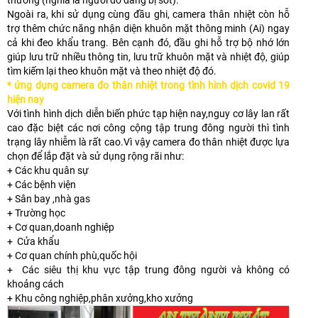
thường (nghĩa là người đó đang bị sốt).
Ngoài ra, khi sử dụng cùng đầu ghi, camera thân nhiệt còn hỗ
trợ thêm chức năng nhận diện khuôn mặt thông minh (Ai) ngay
cả khi đeo khẩu trang. Bên cạnh đó, đầu ghi hỗ trợ bộ nhớ lớn
giúp lưu trữ nhiều thông tin, lưu trữ khuôn mặt và nhiệt độ, giúp
tìm kiếm lại theo khuôn mặt và theo nhiệt độ đó.
* ứng dụng camera đo thân nhiệt trong tình hình dịch covid 19
hiện nay
Với tình hình dịch diễn biến phức tạp hiện nay,nguy cơ lây lan rất
cao đặc biệt các nơi công cộng tập trung đông người thì tình
trạng lây nhiễm là rất cao.Vì vậy camera đo thân nhiệt được lựa
chọn để lắp đặt và sử dụng rộng rãi như:
+ Các khu quân sự
+ Các bệnh viện
+ Sân bay ,nhà gas
+ Trường học
+ Cơ quan,doanh nghiệp
+ Cửa khẩu
+ Cơ quan chính phù,quốc hội
+ Các siêu thị khu vực tập trung đông người và không có
khoảng cách
+ Khu công nghiệp,phân xưởng,kho xưởng