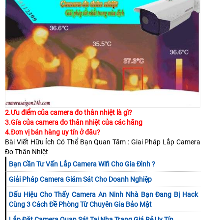
2.Ưu điểm của camera đo thân nhiệt là gì?
3.Gía của camera đo thân nhiệt của các hãng
4.Đơn vị bán hàng uy tín ở đâu?
Bài Viết Hữu Ích Có Thể Bạn Quan Tâm : Giai Pháp Lắp Camera
Đo Thân Nhiệt
Bạn Cần Tư Vấn Lắp Camera Wifi Cho Gia Đình ?
Giải Pháp Camera Giám Sát Cho Doanh Nghiệp
Dấu Hiệu Cho Thấy Camera An Ninh Nhà Bạn Đang Bị Hack
Cùng 3 Cách Đề Phòng Từ Chuyên Gia Bảo Mật
Lắp Đặt Camera Quan Sát Tại Nha Trang Giá Rẻ Uy Tín