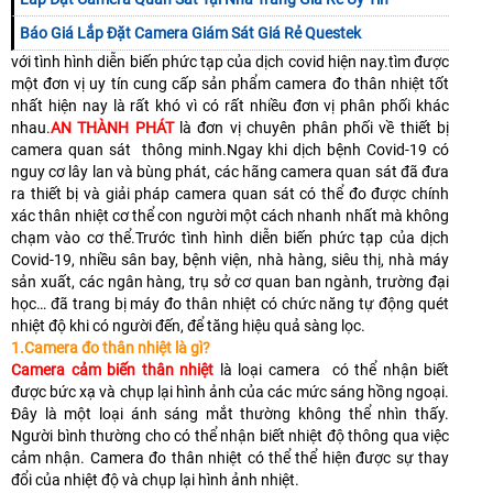
Báo Giá Lắp Đặt Camera Giám Sát Giá Rẻ Questek
với tình hình diễn biến phức tạp của dịch covid hiện nay.tìm được
một đơn vị uy tín cung cấp sản phẩm camera đo thân nhiệt tốt
nhất hiện nay là rất khó vì có rất nhiều đơn vị phân phối khác
nhau.
AN THÀNH PHÁT
là đơn vị chuyên phân phối về thiết bị
camera quan sát thông minh.Ngay khi dịch bệnh Covid-19 có
nguy cơ lây lan và bùng phát, các hãng camera quan sát đã đưa
ra thiết bị và giải pháp camera quan sát có thể đo được chính
xác thân nhiệt cơ thể con người một cách nhanh nhất mà không
chạm vào cơ thể.Trước tình hình diễn biến phức tạp của dịch
Covid-19, nhiều sân bay, bệnh viện, nhà hàng, siêu thị, nhà máy
sản xuất, các ngân hàng, trụ sở cơ quan ban ngành, trường đại
học… đã trang bị máy đo thân nhiệt có chức năng tự động quét
nhiệt độ khi có người đến, để tăng hiệu quả sàng lọc.
1.Camera đo thân nhiệt là gì?
Camera cảm biến thân nhiệt
là loại camera có thể nhận biết
được bức xạ và chụp lại hình ảnh của các mức sáng hồng ngoại.
Đây là một loại ánh sáng mắt thường không thể nhìn thấy.
Người bình thường cho có thể nhận biết nhiệt độ thông qua việc
cảm nhận. Camera đo thân nhiệt có thể thể hiện được sự thay
đổi của nhiệt độ và chụp lại hình ảnh nhiệt.