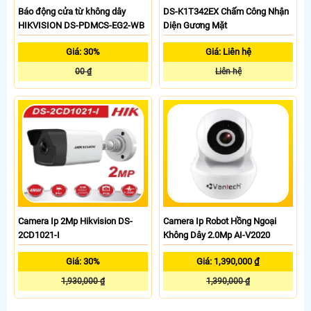
Báo động cửa từ không dây
DS-K1T342EX Chấm Công Nhận
HIKVISION DS-PDMCS-EG2-WB
Diện Gương Mặt
Giá: 30%
Giá: Liên hệ
00 ₫
Liên hệ
Camera Ip 2Mp Hikvision DS-
Camera Ip Robot Hồng Ngoại
2CD1021-I
Không Dây 2.0Mp AI-V2020
Giá: 30%
Giá: 1,390,000 ₫
1,930,000 ₫
1,390,000 ₫