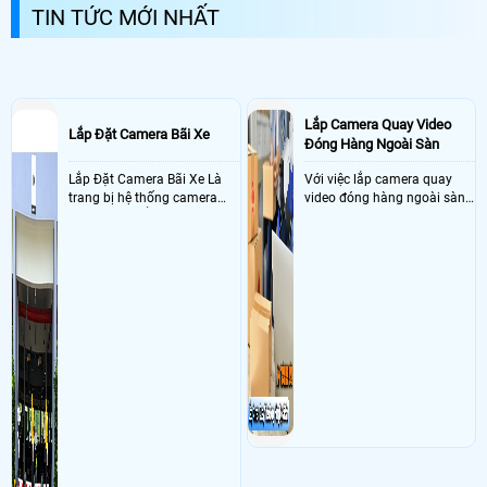
camera gia đình bảo vệ an ninh và bảo vệ...
TIN TỨC MỚI NHẤT
Lắp Camera Quay Video
Lắp Đặt Camera Bãi Xe
Đóng Hàng Ngoài Sàn
Lắp Đặt Camera Bãi Xe Là
Với việc lắp camera quay
trang bị hệ thống camera
video đóng hàng ngoài sàn
nhận diện biển số tại khu
thì đây là một giải pháp
vực cổng của các bãi giữ xe
camera cực kì cần thiết cho
kết hợp với phần mềm quản
các shop kinh doanh online
lý để ghi nhận lượt xe ra vào
đều nên sử dụng để có thể
chụp hình thông tin xe và
bảo vệ quyền lợi shop tránh
biển số lưu trực tiếp về máy
được các tình trạng bị đánh
tinh trạm để nhân viên tiện
mất cắp hàng hóa
đối soát, tính tiền xe xe ra
khỏi bãi