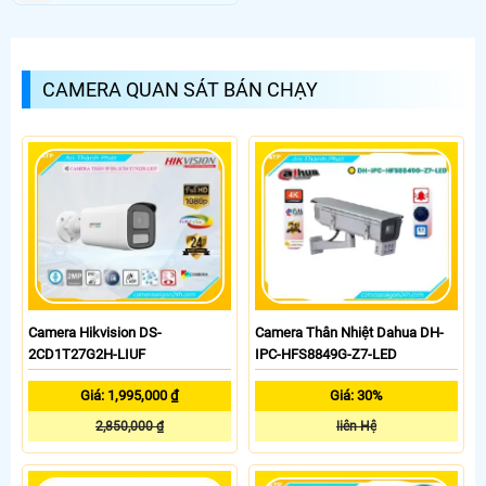
CAMERA QUAN SÁT BÁN CHẠY
Camera Hikvision DS-
Camera Thân Nhiệt Dahua DH-
2CD1T27G2H-LIUF
IPC-HFS8849G-Z7-LED
Giá: 1,995,000 ₫
Giá: 30%
2,850,000 ₫
liên Hệ