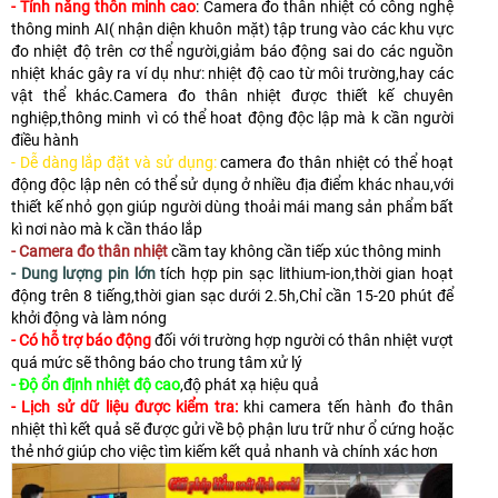
- Tính năng thôn minh cao
: Camera đo thân nhiệt có công nghệ
thông minh AI( nhận diện khuôn mặt) tập trung vào các khu vực
đo nhiệt độ trên cơ thể người,giảm báo động sai do các nguồn
nhiệt khác gây ra ví dụ như: nhiệt độ cao từ môi trường,hay các
vật thể khác.Camera đo thân nhiệt được thiết kế chuyên
nghiệp,thông minh vì có thể hoat động độc lập mà k cần người
điều hành
- Dễ dàng lắp đặt và sử dụng:
camera đo thân nhiệt có thể hoạt
động độc lập nên có thể sử dụng ở nhiều địa điểm khác nhau,với
thiết kế nhỏ gọn giúp người dùng thoải mái mang sản phẩm bất
kì nơi nào mà k cần tháo lắp
- Camera đo thân nhiệt
cầm tay không cần tiếp xúc thông minh
- Dung lượng pin lớn
tích hợp pin sạc lithium-ion,thời gian hoạt
động trên 8 tiếng,thời gian sạc dưới 2.5h,Chỉ cần 15-20 phút để
khởi động và làm nóng
- Có hỗ trợ báo động
đối với trường hợp người có thân nhiệt vượt
quá mức sẽ thông báo cho trung tâm xử lý
- Độ ổn định nhiệt độ cao
,độ phát xạ hiệu quả
- Lịch sử dữ liệu được kiểm tra:
khi camera tến hành đo thân
nhiệt thì kết quả sẽ được gửi về bộ phận lưu trữ như ổ cứng hoặc
thẻ nhớ giúp cho việc tìm kiếm kết quả nhanh và chính xác hơn