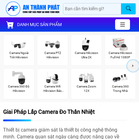
DANH MỤC SẢN PHẨM
Camera Ngoài
Camera PTZ
Camera Hikvision
Camera Hikvision
Trời Hikvision
Hikvision
Ultra 2K
Full Hd 1080P
Camera 360 Độ
Camera Wifi
Camera Zoom
Camera 360
Hikvision
Hikvision Báo
12X
Trong Nhà
Động
Giai Pháp Lắp Camera Đo Thân Nhiệt
Thiết bị camera giám sát là thiết bị công nghệ thông
minh. Camera quan sát ngày càng được nâng cao về