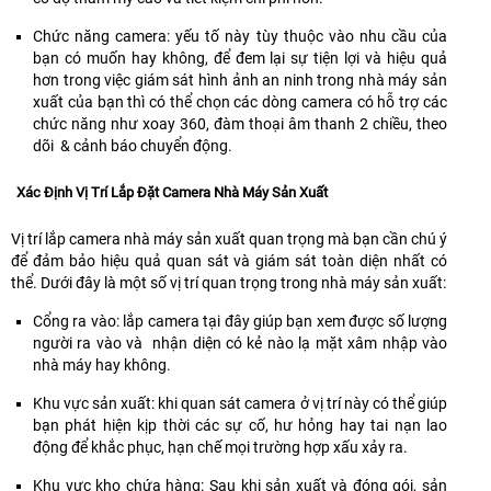
khi
kit
năng
đều,
hàng
biến
hậu
DHI-
ưu
tự
khó
Chức năng camera: yếu tố này tùy thuộc vào nhu cầu của
CMOS
khắc
NVR1104HS-
việt
điều
tính
bạn có muốn hay không, để đem lại sự tiện lợi và hiệu quả
hình
nghiệt.
W-
giúp
chỉnh
nhất.
hơn trong việc giám sát hình ảnh an ninh trong nhà máy sản
ảnh
S2
xử
công
xuất của bạn thì có thể chọn các dòng camera có hỗ trợ các
sắc
lý
suất
chức năng như xoay 360, đàm thoại âm thanh 2 chiều, theo
nét,
công
chống
dõi & cảnh báo chuyển động.
lưu
việc
lóa,
trữ
một
tiết
tiết
Xác Định Vị Trí Lắp Đặt Camera Nhà Máy Sản Xuất
cách
kiệm
kiệm
hiệu
điện
với
Vị trí lắp camera nhà máy sản xuất quan trọng mà bạn cần chú ý
quả
năng,
chuẩn
để đảm bảo hiệu quả quan sát và giám sát toàn diện nhất có
.
tăng
nén
thể. Dưới đây là một số vị trí quan trọng trong nhà máy sản xuất:
cao
H265+,
tuổi
Cổng ra vào: lắp camera tại đây giúp bạn xem được số lượng
Hỗ
thọ
người ra vào và nhận diện có kẻ nào lạ mặt xâm nhập vào
trợ
của
nhà máy hay không.
chức
camera
năng
Khu vực sản xuất: khi quan sát camera ở vị trí này có thể giúp
phát
bạn phát hiện kịp thời các sự cố, hư hỏng hay tai nạn lao
hiện
động để khắc phục, hạn chế mọi trường hợp xấu xảy ra.
thông
minh:
Khu vực kho chứa hàng: Sau khi sản xuất và đóng gói, sản