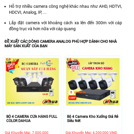
Hỗ trợ nhiều camera công nghệ khác nhau như AHD, HDTVI,
HDCVI, Analog, IP, ...
Lắp đặt camera với khoảng cách xa lên đến 300m với cáp
đồng trục và hơn nữa với cáp quang
ĐỀ XUẤT CÁC DÒNG CAMERA ANALOG PHÙ HỢP DÀNH CHO NHÀ
MÁY SẢN XUẤT CỦA BẠN
112
76
BỘ 4 CAMERA CỬA HÀNG FULL
Bộ 4 Camera Kho Xưởng Giá Rẻ
COLOR DAHUA
Siêu Nét
Giá Khuyến Mại: 7.000.000
Giá Khuyến Mại: 6,200,000 VNĐ