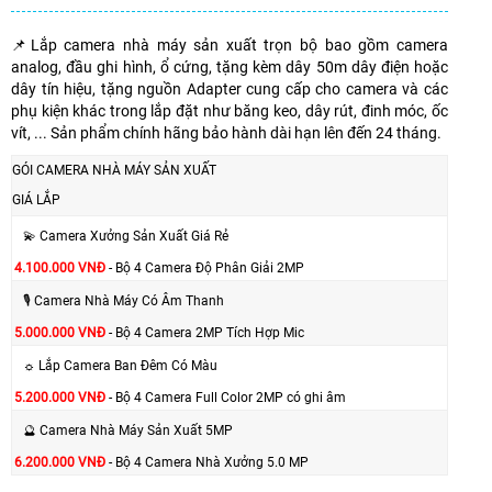
📌Lắp camera nhà máy sản xuất trọn bộ bao gồm camera
analog, đầu ghi hình, ổ cứng, tặng kèm dây 50m dây điện hoặc
dây tín hiệu, tặng nguồn Adapter cung cấp cho camera và các
phụ kiện khác trong lắp đặt như băng keo, dây rút, đinh móc, ốc
vít, ... Sản phẩm chính hãng bảo hành dài hạn lên đến 24 tháng.
GÓI CAMERA NHÀ MÁY SẢN XUẤT
GIÁ LẮP
💫 Camera Xưởng Sản Xuất Giá Rẻ
4.100.000 VNĐ
- Bộ 4 Camera Độ Phân Giải 2MP
🎙 Camera Nhà Máy Có Âm Thanh
5.000.000 VNĐ
- Bộ 4 Camera 2MP Tích Hợp Mic
☼ Lắp Camera Ban Đêm Có Màu
5.200.000 VNĐ
- Bộ 4 Camera Full Color 2MP có ghi âm
🔮 Camera Nhà Máy Sản Xuất 5MP
6.200.000 VNĐ
- Bộ 4 Camera Nhà Xưởng 5.0 MP