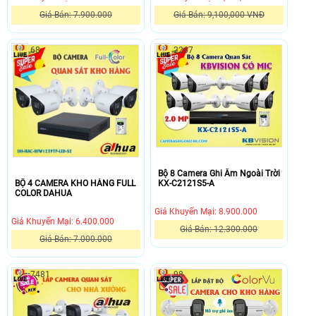
Giá Bán: 7.900.000
Giá Bán: 9,100,000 VNĐ
bộ
Lắp
4
đặt
68
2267
camera
bộ
cửa
camera
hàng
kho
full
xưởng
color
giá
là
rẻ
điều
DH-
rất
HAC-
cần
HFW1500CMP-
Bộ 8 Camera Ghi Âm Ngoài Trời
BỘ 4 CAMERA KHO HÀNG FULL
KX-C2121S5-A
thiết
A-
COLOR DAHUA
để
S2
Giá Khuyến Mại: 8.900.000
bạn
chính
Giá Khuyến Mại: 6.400.000
có
hãng
Giá Bán: 12.300.000
Giá Bán: 7.000.000
thể
Dahua
Bộ
bộ
giám
giám
8
4
sát
sát
Camera
7481
98
camera
cửa
hình
Ghi
kho
hàng
ảnh
Âm
hàng
theo
siêu