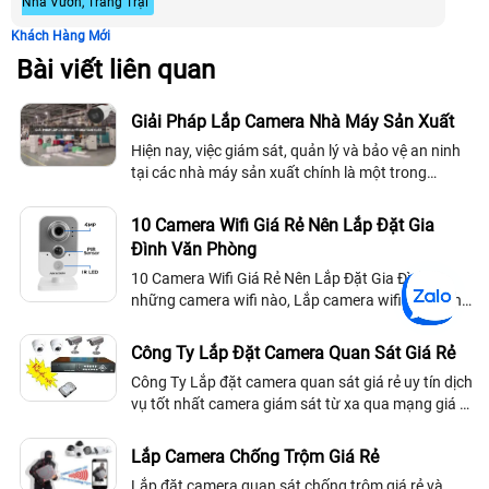
Nhà Vườn, Trang Trại
Khách Hàng Mới
Bài viết liên quan
Giải Pháp Lắp Camera Nhà Máy Sản Xuất
Hiện nay, việc giám sát, quản lý và bảo vệ an ninh
tại các nhà máy sản xuất chính là một trong
những vấn đề đang được nhiều chủ nhà máy quan
tâm hàng đầu. Và hôm nay An Thành...
10 Camera Wifi Giá Rẻ Nên Lắp Đặt Gia
Đình Văn Phòng
10 Camera Wifi Giá Rẻ Nên Lắp Đặt Gia Đình là
những camera wifi nào, Lắp camera wifi giá rẻ chú
ý gì để được ổn định? Lắp camera wifi giá rẻ tiết
kiệm xem qua điện thoại Wifi 3g nên chọn loại nào
Công Ty Lắp Đặt Camera Quan Sát Giá Rẻ
trong 10 thiết bị camera wifi sau đây
Công Ty Lắp đặt camera quan sát giá rẻ uy tín dịch
vụ tốt nhất camera giám sát từ xa qua mạng giá rẻ
là lựa chọn tối ưu tiết kiệm chi phí. lựa chọn
camera quan sát giá rẻ phù hợp với mỗi công trình
Lắp Camera Chống Trộm Giá Rẻ
Lắp đặt camera quan sát chống trôm giá rẻ và