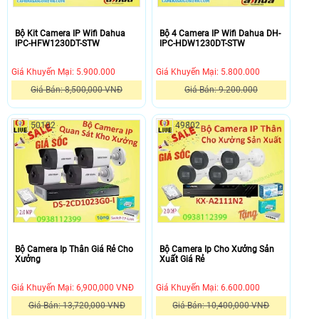
không
HFW1230S1P-
còn
S5
quá
là
Bộ Kit Camera IP Wifi Dahua
Bộ 4 Camera IP Wifi Dahua DH-
IPC-HFW1230DT-STW
IPC-HDW1230DT-STW
xa
dòng
lạ
camera
Giá Khuyến Mại: 5.900.000
Giá Khuyến Mại: 5.800.000
nữa,
IP
nhưng
hỗ
Giá Bán: 8,500,000 VNĐ
Giá Bán: 9.200.000
để
trợ
Camera
Bộ
chọn
POE
IP
4
50102
49802
một
có
Wifi
Camera
giải
độ
Dahua
IP
pháp
phân
IPC-
Wifi
lắp
giải
HFW1230DT-
Dahua
đặt
2.0
STW
DH-
camera
MP,
là
IPC-
quan
chất
camera
HDW1230DT-
sát
lượng
mạng
STW
vừa
hình
WiFi
thương
Bộ Camera Ip Thân Giá Rẻ Cho
Bộ Camera Ip Cho Xưởng Sản
Xưởng
Xuất Giá Rẻ
tiết
ảnh
Bullet
hiệu
kiệm,
sắc
tiêu
Dahua,
Giá Khuyến Mại: 6,900,000 VNĐ
Giá Khuyến Mại: 6.600.000
dây
nét.
cự
Cảm
nhân
Hỗ
cố
biến
Giá Bán: 13,720,000 VNĐ
Giá Bán: 10,400,000 VNĐ
công
trợ