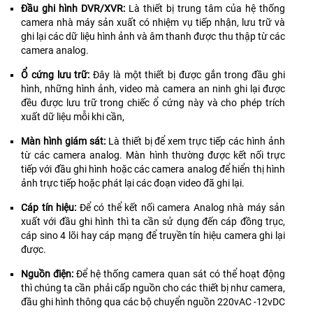
Đầu ghi hình DVR/XVR:
Là thiết bị trung tâm của hệ thống
camera nhà máy sản xuất có nhiệm vụ tiếp nhận, lưu trữ và
ghi lại các dữ liệu hình ảnh và âm thanh được thu thập từ các
camera analog.
Ổ cứng lưu trữ:
Đây là một thiết bị được gắn trong đầu ghi
hình, những hình ảnh, video mà camera an ninh ghi lại được
đều được lưu trữ trong chiếc ổ cứng này và cho phép trích
xuất dữ liệu mỗi khi cần,
Màn hình giám sát:
Là thiết bị để xem trực tiếp các hình ảnh
từ các camera analog. Màn hình thường được kết nối trực
tiếp với đầu ghi hình hoặc các camera analog để hiển thị hình
ảnh trực tiếp hoặc phát lại các đoạn video đã ghi lại.
Cáp tín hiệu:
Để có thể kết nối camera Analog nhà máy sản
xuất với đầu ghi hình thì ta cần sử dụng đến cáp đồng trục,
cáp sino 4 lõi hay cáp mạng để truyền tín hiệu camera ghi lại
được.
Nguồn điện:
Để hệ thống camera quan sát có thể hoạt động
thì chúng ta cần phải cấp nguồn cho các thiết bị như camera,
đầu ghi hình thông qua các bộ chuyển nguồn 220vAC -12vDC