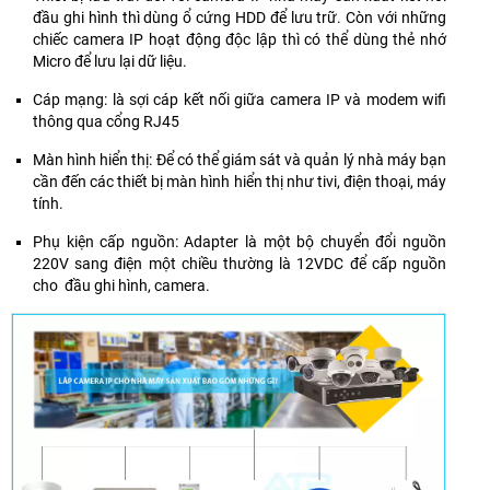
IP67
với
đầu ghi hình thì dùng ổ cứng HDD để lưu trữ. Còn với những
nhau
chiếc camera IP hoạt động độc lập thì có thể dùng thẻ nhớ
và
Micro để lưu lại dữ liệu.
nghe
Cáp mạng: là sợi cáp kết nối giữa camera IP và modem wifi
được
thông qua cổng RJ45
máy
móc
Màn hình hiển thị: Để có thể giám sát và quản lý nhà máy bạn
có
cần đến các thiết bị màn hình hiển thị như tivi, điện thoại, máy
hoạt
tính.
động
hay
Phụ kiện cấp nguồn: Adapter là một bộ chuyển đổi nguồn
không...Ngoài
220V sang điện một chiều thường là 12VDC để cấp nguồn
ra
cho đầu ghi hình, camera.
camera
còn
có
tính
năng
FULL
COLOR
giúp
bạn