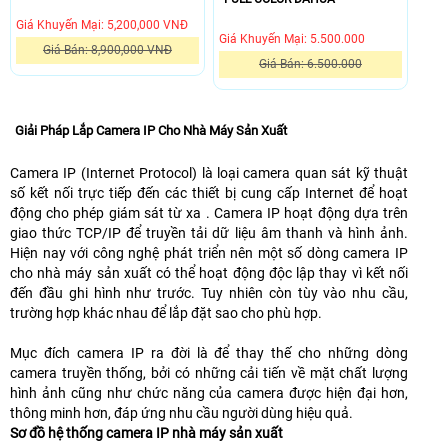
đang
vệ
ồn,
quan
phân
hình
Giá Khuyến Mại: 5,200,000 VNĐ
công
tài
cho
sát
giải:
ảnh
Giá Khuyến Mại: 5.500.000
tác
sản
phép
hình
Giá Bán: 8,900,000 VNĐ
1080P@25/30fps;
rõ
Giá Bán: 6.500.000
ở
và
quan
ảnh
720P@25/30fps;
Lắp
nét
nơi
bộ
đảm
sát
sắc
720P@50/60fps;,
camera
1080P
đâu,
4
bảo
hình
nét,
cung
giám
có
bạn
camera
an
ảnh
trung
Giải Pháp Lắp Camera IP Cho Nhà Máy Sản Xuất
cấp
sát
tích
vẫn
dahua
toàn
từ
thực,
hình
công
hợp
có
nhà
cho
xa
có
Camera IP (Internet Protocol) là loại camera quan sát kỹ thuật
ảnh
trình
led
thể
xưởng
khách
qua
màu
số kết nối trực tiếp đến các thiết bị cung cấp Internet để hoạt
sắc
DS-
hồng
giám
full
hàng
điện
sắc
động cho phép giám sát từ xa . Camera IP hoạt động dựa trên
nét
2CE10DF0T-
ngoại
sát
color
và
thoại,
sinh
giao thức TCP/IP để truyền tải dữ liệu âm thanh và hình ảnh.
Full
FS
ban
được
sẽ
nhân
máy
động
Hiện nay với công nghệ phát triển nên một số dòng camera IP
HD,
thương
đêm,
mọi
giúp
viên,
tính
cả
cho nhà máy sản xuất có thể hoạt động độc lập thay vì kết nối
Đặc
hiệu
góc
hoạt
bạn
cũng
ngày
đến đầu ghi hình như trước. Tuy nhiên còn tùy vào nhu cầu,
biệt
Hikvision
quan
động
giám
như
lẫn
trường hợp khác nhau để lắp đặt sao cho phù hợp.
Camera
với
sát
xuất
sát
giúp
đêm,
Kbvision
độ
rộng
nhập
24/24
quản
tích
Mục đích camera IP ra đời là để thay thế cho những dòng
KX-
phân
101
hàng
và
lý
hợp
camera truyền thống, bởi có những cải tiến về mặt chất lượng
C2121S5-
giải
độ.
hóa
lưu
cửa
báo
hình ảnh cũng như chức năng của camera được hiện đại hơn,
A
2.0MP,
Ngoài
diễn
lại
hàng
động
thông minh hơn, đáp ứng nhu cầu người dùng hiệu quả.
có
hỗ
ra
ra
dữ
kiểm
bằng
Sơ đồ hệ thống camera IP nhà máy sản xuất
khả
trợ
camera
tại
liệu