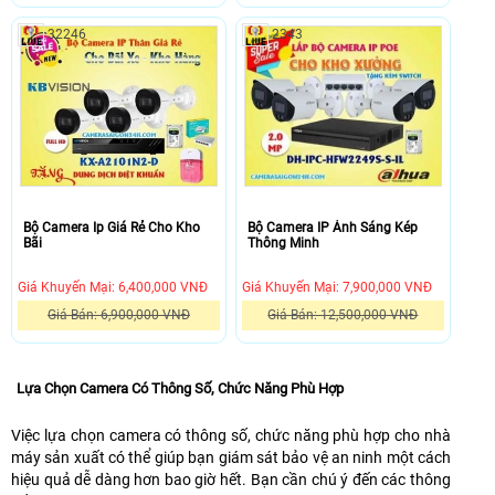
định
CMOS
HIKVISION
Trọn
thì
chế
2.0
2.0
DS-
bộ
32246
2343
giải
độ
MP
MP
2CD103G0-
Camera
pháp
quan
IR
hình
I
Kbvision
POE
sát
với
ảnh
là
KX-
là
ngày
các
sắc
dòng
A2111N2
lựa
đêm
công
nét,tích
camera
là
chọn
(ICR),chống
nghệ
hợp
IP
dòng
thích
ngược
thông
mic
công
sản
hợp
sáng
minh
và
nghệ
phẩm
nhất
(DWDR,
như
loa
mới,độ
camera
Bộ Camera Ip Giá Rẻ Cho Kho
Bộ Camera IP Ánh Sáng Kép
cho
Chức
Bãi
Thông Minh
đàm
đàm
phân
KX-
bạn.
năng
thoại
thoại
giải
Series
vậy
tự
Giá Khuyến Mại: 6,400,000 VNĐ
Giá Khuyến Mại: 7,900,000 VNĐ
2
2
Full
nhập
bộ
động
chiều,
chiều
HD
khẩu
Giá Bán: 6,900,000 VNĐ
Giá Bán: 12,500,000 VNĐ
camera
cân
Phát
âm
cho
chất
KBVISION
Bộ
IP
bằng
hiện
thanh
hình
lượng
KX-
Camera
THÂN
trắng
chuyển
to
ảnh
tốt,thiết
A2101N2-
IP
Lựa Chọn Camera Có Thông Số, Chức Năng Phù Hợp
cho
(AWB),
động,
rõ,
sắc
kế
D
Ánh
nhà
Chức
giả
hỗ
nét,
nhỏ
là
Sáng
Việc lựa chọn camera có thông số, chức năng phù hợp cho nhà
xưởng
năng
mạo
trợ
chất
gọn
dòng
Kép
máy sản xuất có thể giúp bạn giám sát bảo vệ an ninh một cách
gồm
tự
video,
khe
lượng
đẹp
camera
Thông
hiệu quả dễ dàng hơn bao giờ hết. Bạn cần chú ý đến các thông
những
động
phát
cắm
cao.
mang