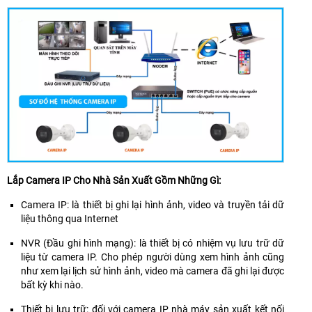
soát
đèn
năng
giám
có
kho
khi
hoạt
ánh
ghi
sát
thể
hàng
có
động
sáng
âm
hình
hoạt
sự
của
trắng,
ảnh
động
cố
cửa
hỗ
ban
trong
đặc
hàng
trợ
đêm
môi
biệt
một
ghi
có
trường
camera
cách
lại
màu
khắc
còn
hiệu
âm
sắc
nghiệt
có
quả.
thanh
đẹp,
như
thể
một
sáng,
mưa
ghi
cách
tích
nắng,
âm
chân
hợp
bụi
Lắp Camera IP Cho Nhà Sản Xuất Gồm Những Gì:
giúp
thực.
mic
bẩn
bạn
giúp
nhờ
Camera IP: là thiết bị ghi lại hình ảnh, video và truyền tải dữ
có
ghi
thiết
liệu thông qua Internet
thể
hình
kế
nghe
rõ
với
NVR (Đầu ghi hình mạng): là thiết bị có nhiệm vụ lưu trữ dữ
được
ràng
tiêu
liệu từ camera IP. Cho phép người dùng xem hình ảnh cũng
công
chuẩn
như xem lại lịch sử hình ảnh, video mà camera đã ghi lại được
nhân
bảo
bất kỳ khi nào.
trao
vệ
đổi
Thiết bị lưu trữ: đối với camera IP nhà máy sản xuất kết nối