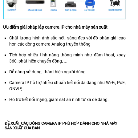
có
thể
quan
sát
được
Ưu điểm giải pháp lắp camera IP cho nhà máy sản xuất
ban
Chất lượng hình ảnh sắc nét, sáng đẹp với độ phân giải cao
đêm
hơn các dòng camera Analog truyền thống
có
màu
Tích hợp nhiều tính năng thông minh như đàm thoại, xoay
khi
360, phát hiện chuyển động, ...
không
có
Dễ dàng sử dụng, thân thiện người dùng.
ánh
sáng.
Camera IP hỗ trợ nhiều chuẩn kết nối đa dạng như Wi-Fi, PoE,
ONVIF, ...
Hỗ trợ kết nối mạng, giám sát an ninh từ xa dễ dàng.
ĐỀ XUẤT CÁC DÒNG CAMERA IP PHÙ HỢP DÀNH CHO NHÀ MÁY
SẢN XUẤT CỦA BẠN