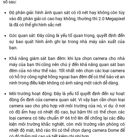
IP
Minh
số sau:
gì,
bù
hiện
thẻ
Có
tính
2.0MP
Dahua
thì
sáng
âm
nhớ
chuẩn
thẩm
H265+
Độ phân giải: hình ảnh quan sát có rõ nét hay không còn tùy
Full
hôm
(AGC).Chống
thanh,
lên
nén
mỹ
chính
vào độ phân giải có cao hay không, thường thì 2.0 Megapixel
Color
nay
ngược
chuẩn
đến
H.265+
cao
hãng,
là đã có thể ghi hình sắc nét
DH-
camerasaigon24h.com
sáng
nén
128gb
giúp
,hỗ
chất
IPC-
sẽ
(BLC),
hình
có
Góc quan sát: Đây cũng là yếu tố quan trọng, quyết định đến
tiết
trợ
lượng
HFW2249S-
đưa
Chức
ảnh
hồng
sự bao quát hình ảnh ghi lại trong nhà máy sản xuất của
kiệm
đèn
cao.
S-
ra
năng
H.265+,
ngoại
bạn.
băng
LED
Sản
IL
giải
chống
hồng
ban
thông
SMD
phẩm
tích
pháp
nhiễu
Khả năng giám sát ban đêm: khi lựa chọn camera cho nhà
ngoại
đêm
và
công
camera
hợp
cho
(3D-
máy của bạn thì cũng nên chú ý đến khả năng quan sát ban
ban
tầm
ổ
nghệ
quan
ánh
bạn.
DNR)
đêm của nó như thế nào. Tốt nhất nên chọn các loại camera
đêm
xa
cứng
mới
sát
sáng
phù
có hỗ trợ công nghệ hồng ngoại ban đêm để có thể bảo vệ an
30m
30m
lưu
giúp
KBVISION
kép
hợp
ninh trong điều kiện không có ánh sáng một cách dễ dàng.
phù
phù
trữ.
cho
chất
hiện
lắp
hợp
hợp
Đèn
hiệu
lượng
đại
Môi trường hoạt động: Đây là yếu tố quyết định đến sự hoạt
ngoài
lắp
lắp
hồng
suất
siêu
có
động ổn định của camera quan sát. Vì vậy bạn cần chọn loại
trời
ngoài
cho
ngoại
phát
nét
độ
camera sao cho phù hợp với môi trường của nó, ví dụ: ở nơi
hoặc
trời
gia
thông
sáng
đảm
phân
có độ ẩm hay có nhiệt độ cao, bụi bặm thì có thể chọn các
các
kết
đình,
minh,
cao,
bảo
giải
loại camera có tiêu chuẩn IP 66 trở lên để chống lại các điều
khu
hợp
văn
có
ánh
hài
2.0
kiện môi trường khắc nghiệt, còn môi trường văn phòng có
vực
cùng
phòng,
nhiều
sáng
lòng
MP
nhiệt độ mát, khô ráo thì có thể chọn dạng camera Dome để
có
bộ
...
tính
đồng
khách
cảm
có độ thẩm mỹ cao và tiết kiệm chi phí hơn.