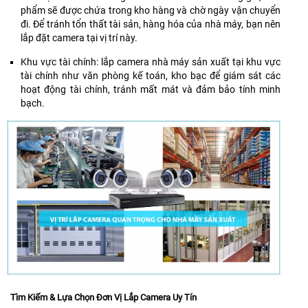
Hàng
phẩm sẽ được chứa trong kho hàng và chờ ngày vận chuyển
rào
đi. Để tránh tổn thất tài sản, hàng hóa của nhà máy, bạn nên
ảo,
lắp đặt camera tại vị trí này.
xâm
nhập,
Khu vực tài chính: lắp camera nhà máy sản xuất tại khu vực
Bảo
tài chính như văn phòng kế toán, kho bạc để giám sát các
vệ
hoạt động tài chính, tránh mất mát và đảm bảo tính minh
vành
bạch.
đai
:
tập
trung
phát
hiện
người,
xe,
Tích
hợp
mic
ghi
âm,
hỗ
Tìm Kiếm & Lựa Chọn Đơn Vị Lắp Camera Uy Tín
trợ