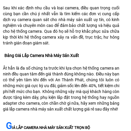
thẻ
Sau khi xác định nhu cầu và loại camera, điều quan trọng cuối
nhớ
cùng bạn cần chú ý nhất vẫn là tìm kiếm các đơn vị cung cấp
lên
dịch vụ camera quan sát cho nhà máy sản xuất uy tín, có kinh
đến
nghiệm và chuyên môn cao để đảm bảo chất lượng và hiệu quả
256GB.
cho hệ thống camera. Qua đó họ sẽ hỗ trợ khắc phục sửa chữa
Phù
kịp thời khi hệ thống camera xảy ra vấn đề, trục trặc, hư hỏng
hợp
tránh gián đoạn giám sát.
lắp
camera
Bảng Giá Lắp Camera Nhà Máy Sản Xuất
xưởng,
công
Ắt hẳn là đa số chúng ta trước khi lựa chọn hệ thống camera an
trình,
ninh đều quan tâm đến giá thành đúng không nào. Điều này bạn
...
có thể yên tâm khi đến với An Thành Phát, chúng tôi luôn có
những mức giá cực kỳ ưu đãi, giảm sốc lên đến 40%, tiết kiệm chi
phí hết mức cho bạn. Không những vậy mà quý khách hàng còn
được tặng kèm dây, phụ kiện lắp đặt trong hệ thống hay nguồn
adapter cho camera, còn chần chờ gì nữa, hãy xem những bảng
giá lắp camera nhà máy sản xuất chất lượng giá rẻ sau đây nhé!
G
IÁ LẮP CAMERA NHÀ MÁY SẢN XUẤT TRỌN BỘ