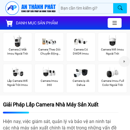
DANH MỤC SẢN PHẨM
Camera 2 Mắt
Camera Theo Dỏi
Camera Có
Camera Wifi Imou
Imou Ngoài Trời
Chuyển Động
DWDR Imou
Ngoài Trời
Imou
Lắp Camera Wifi
Camera Imou
Camera Ip 4k
Camera Imou Full
Ngoài Trời Imou
360
Dahua
Color Ngoài Trời
Giải Pháp Lắp Camera Nhà Máy Sản Xuất
Hiện nay, việc giám sát, quản lý và bảo vệ an ninh tại
các nhà máy sản xuất chính là một trong những vấn đề