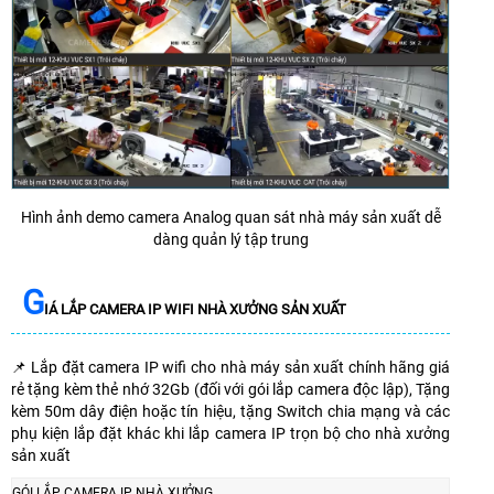
Hình ảnh demo camera Analog quan sát nhà máy sản xuất dễ
dàng quản lý tập trung
G
IÁ LẮP CAMERA IP WIFI NHÀ XƯỞNG SẢN XUẤT
📌 Lắp đặt camera IP wifi cho nhà máy sản xuất chính hãng giá
rẻ tặng kèm thẻ nhớ 32Gb (đối với gói lắp camera độc lập), Tặng
kèm 50m dây điện hoặc tín hiệu, tặng Switch chia mạng và các
phụ kiện lắp đặt khác khi lắp camera IP trọn bộ cho nhà xưởng
sản xuất
GÓI LẮP CAMERA IP NHÀ XƯỞNG