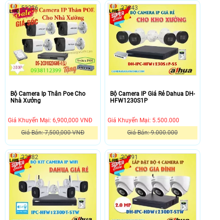
52226
27843
Bộ Camera Ip Thân Poe Cho
Bộ Camera IP Giá Rẻ Dahua DH-
Nhà Xưởng
HFW1230S1P
Giá Khuyến Mại: 6,900,000 VNĐ
Giá Khuyến Mại: 5.500.000
Giá Bán: 7,500,000 VNĐ
Giá Bán: 9.000.000
Lắp
Bộ
đặt
camera
22582
20591
camera
IP
quan
giá
sát
rẻ
cho
Dahua
nhà
DH-
xưởng
IPC-