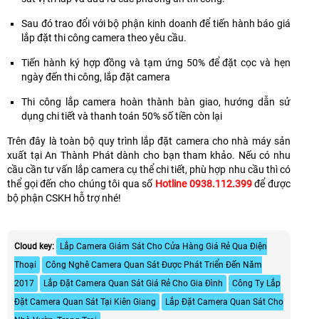
Sau đó trao đổi với bộ phận kinh doanh để tiến hành báo giá
lắp đặt thi công camera theo yêu cầu.
Tiến hành ký hợp đồng và tạm ứng 50% để đặt cọc và hẹn
ngày đến thi công, lắp đặt camera
Thi công lắp camera hoàn thành bàn giao, hướng dẫn sử
dụng chi tiết và thanh toán 50% số tiền còn lại
Trên đây là toàn bộ quy trình lắp đặt camera cho nhà máy sản
xuất tại An Thành Phát dành cho bạn tham khảo. Nếu có nhu
cầu cần tư vấn lắp camera cụ thể chi tiết, phù hợp nhu cầu thì có
thể gọi đến cho chúng tôi qua số
Hotline 0938.112.399
để được
bộ phận CSKH hỗ trợ nhé!
Cloud key:
Lắp Camera Giám Sát Cho Cửa Hàng Giá Rẻ Qua Điện
Thoại
Công Nghê Camera Quan Sát Được Phát Triển Đến Năm
2017
Lắp Đặt Camera Quan Sát Giá Rẻ Cho Gia Đình
Công Ty Lắp
Đặt Camera Quan Sát Tại Kiên Giang
Lắp Đặt Camera Quan Sát Cho