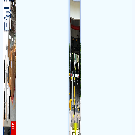
triệu đồng sở hữu ngày trọn
nhận diện biển số tại khu
bộ gồm 4 camera, 1 đầu ghi
vực cổng của các bãi giữ xe
hình, ổ cứng, switch mang
kết hợp với phần mềm quản
đến giải pháp giám sát kho
lý để ghi nhận lượt xe ra vào
hàng 24/7 ổn định với độ
chụp hình thông tin xe và
sắc nét cao
biển số lưu trực tiếp về máy
tinh trạm để nhân viên tiện
đối soát, tính tiền xe xe ra
khỏi bãi