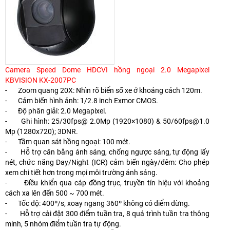
Camera Speed Dome HDCVI hồng ngoại 2.0 Megapixel
KBVISION KX-2007PC
- Zoom quang 20X: Nhìn rõ biển số xe ở khoảng cách 120m.
- Cảm biến hình ảnh: 1/2.8 inch Exmor CMOS.
- Độ phân giải: 2.0 Megapixel.
- Ghi hình: 25/30fps@ 2.0Mp (1920×1080) & 50/60fps@1.0
Mp (1280x720); 3DNR.
- Tầm quan sát hồng ngoại: 100 mét.
- Hỗ trợ cân bằng ánh sáng, chống ngược sáng, tự động lấy
nét, chức năng Day/Night (ICR) cảm biến ngày/đêm: Cho phép
xem chi tiết hơn trong mọi môi trường ánh sáng.
- Điều khiển qua cáp đồng trục, truyền tín hiệu với khoảng
cách xa lên đến 500 ~ 700 mét.
- Tốc độ: 400º/s, xoay ngang 360º không có điểm dừng.
- Hỗ trợ cài đặt 300 điểm tuần tra, 8 quá trình tuần tra thông
minh, 5 nhóm điểm tuần tra tự động.