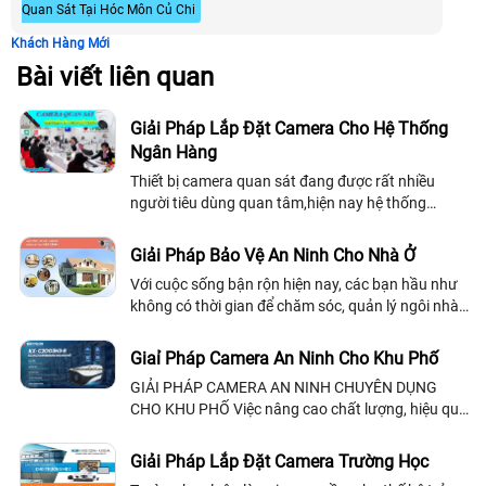
Quan Sát Tại Hóc Môn Củ Chi
Khách Hàng Mới
Bài viết liên quan
Giải Pháp Lắp Đặt Camera Cho Hệ Thống
Ngân Hàng
Thiết bị camera quan sát đang được rất nhiều
người tiêu dùng quan tâm,hiện nay hệ thống
camera quan sát được lắp đặt ở các công trình lớn
nhỏ khác nhau như: công trình xây...
Giải Pháp Bảo Vệ An Ninh Cho Nhà Ở
Với cuộc sống bận rộn hiện nay, các bạn hầu như
không có thời gian để chăm sóc, quản lý ngôi nhà
của bạn. Vì bạn (hoặc chồng, hoặc vợ) đều phải có
công việc riêng của mỗi người…
Giaỉ Pháp Camera An Ninh Cho Khu Phố
GIẢI PHÁP CAMERA AN NINH CHUYÊN DỤNG
CHO KHU PHỐ Việc nâng cao chất lượng, hiệu quả
hoạt động theo dõi, giám sát, đảm bảo an ninh,
phòng chống tội phạm, an toàn giao thông và trật
Giải Pháp Lắp Đặt Camera Trường Học
tự đô thị tại địa bàn là điều vô cùng cần thiết. Tuy