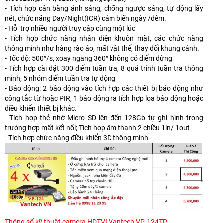
- Tích hợp cân bằng ánh sáng, chống ngược sáng, tự động lấy
nét, chức năng Day/Night(ICR) cảm biến ngày /đêm.
- Hỗ trợ nhiều người truy cập cùng một lúc
- Tích hợp chức năng nhận diện khuôn mặt, các chức năng
thông minh như hàng rào ảo, mất vật thể, thay đổi khung cảnh.
- Tốc độ: 500°/s, xoay ngang 360° không có điểm dừng
- Tích hợp cài đặt 300 điểm tuần tra, 8 quá trình tuần tra thông
minh, 5 nhóm điểm tuần tra tự động
- Báo động: 2 báo động vào tích hợp các thiết bị báo động như
công tắc từ hoặc PIR, 1 báo động ra tích hợp loa báo động hoặc
điều khiển thiết bị khác.
- Tích hợp thẻ nhớ Micro SD lên đến 128Gb tự ghi hình trong
trường hợp mất kết nối; Tích hợp âm thanh 2 chiều 1in/ 1out
- Tích hợp chức năng điều khiển 3D thông minh
Thông số kỹ thuật camera HDTVI Vantech VP-124TP