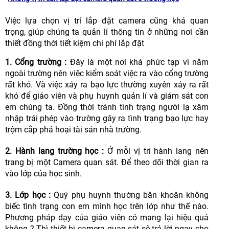
Việc lựa chọn vị trí lắp đặt camera cũng khá quan
trọng,
giúp chúng ta quản lí thông tin ở những nơi cần
thiết đồng thời tiết kiệm chi phí lắp đặt
1. Cổng trường :
Đây là một nơi khá phức tạp vì nằm
ngoài trường nên việc kiểm soát việc ra vào cổng trường
rất khó. Và việc xảy ra bạo lực thường xuyên xảy ra rất
khó để giáo viên và phụ huynh quản lí và giám sát con
em chúng ta. Đồng thời tránh tình trạng người lạ xâm
nhập trái phép vào trường gây ra tình trạng bạo lực hay
trộm cắp phá hoại tài sản nhà trường.
2. Hành lang trường học :
Ở mỗi vị trí hành lang nên
trang bị một Camera quan sát. Để theo dõi thời gian ra
vào lớp của học sinh.
3. Lớp học :
Quý phụ huynh thường băn khoăn không
biếc tình trạng con em mình học trên lớp như thế nào.
Phương pháp dạy của giáo viên có mang lại hiệu quả
không ? Thì thiết bị camera quan sát sẽ trả lời ngay cho