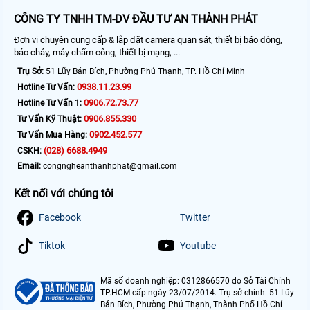
CÔNG TY TNHH TM-DV ĐẦU TƯ AN THÀNH PHÁT
Đơn vị chuyên cung cấp & lắp đặt camera quan sát, thiết bị báo động,
báo cháy, máy chấm công, thiết bị mạng, ...
Trụ Sở:
51 Lũy Bán Bích, Phường Phú Thạnh, TP. Hồ Chí Minh
0938.11.23.99
Hotline Tư Vấn:
0906.72.73.77
Hotline Tư Vấn 1:
0906.855.330
Tư Vấn Kỹ Thuật:
0902.452.577
Tư Vấn Mua Hàng:
(028) 6688.4949
CSKH:
Email:
congngheanthanhphat@gmail.com
Kết nối với chúng tôi
Facebook
Twitter
Tiktok
Youtube
Mã số doanh nghiệp: 0312866570 do Sở Tài Chính
TP.HCM cấp ngày 23/07/2014. Trụ sở chính: 51 Lũy
Bán Bích, Phường Phú Thạnh, Thành Phố Hồ Chí