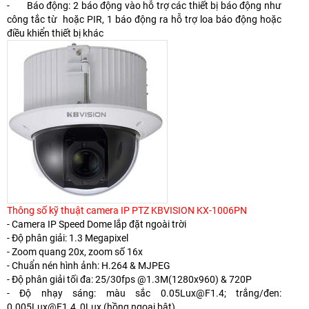
- Báo động: 2 báo động vào hỗ trợ các thiết bị báo động như
công tắc từ hoặc PIR, 1 báo động ra hỗ trợ loa báo động hoặc
điều khiển thiết bị khác
Thông số kỹ thuật camera IP PTZ KBVISION KX-1006PN
- Camera IP Speed Dome lắp đặt ngoài trời
- Độ phân giải: 1.3 Megapixel
- Zoom quang 20x, zoom số 16x
- Chuẩn nén hình ảnh: H.264 & MJPEG
- Độ phân giải tối đa: 25/30fps @1.3M(1280x960) & 720P
- Độ nhạy sáng: màu sắc 0.05Lux@F1.4; trắng/đen:
0.005Lux@F1.4, 0Lux (hồng ngoại bật)