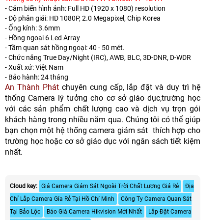
- Cảm biến hình ảnh: Full HD (1920 x 1080) resolution
- Độ phân giải: HD 1080P, 2.0 Megapixel, Chip Korea
- Ống kính: 3.6mm
- Hồng ngoại 6 Led Array
- Tầm quan sát hồng ngoại: 40 - 50 mét.
- Chức năng True Day/Night (IRC), AWB, BLC, 3D-DNR, D-WDR
- Xuất xứ: Việt Nam
- Bảo hành: 24 tháng
An Thành Phát
chuyên cung cấp, lắp đặt và duy trì hệ
thống Camera lý tưởng cho cơ sở giáo dục,trường học
với các sản phẩm chất lượng cao và dịch vụ trọn gói
khách hàng trong nhiều năm qua. Chúng tôi
có thể giúp
bạn chọn một hệ thống camera giám sát thích hợp cho
trường học hoặc cơ sở giáo dục với ngân sách tiết kiệm
nhất.
Cloud key:
Giá Camera Giám Sát Ngoài Trời Chất Lượng Giá Rẻ
Địa
Chỉ Lắp Camera Gía Rẻ Tại Hồ Chí Minh
Công Ty Camera Quan Sát
Tại Bảo Lộc
Báo Giá Camera Hikvision Mới Nhất
Lắp Đặt Camera