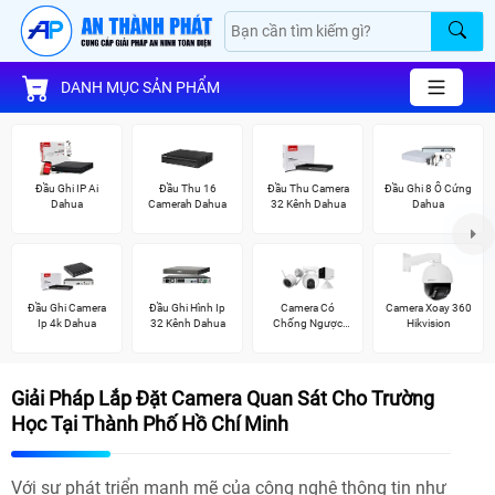
DANH MỤC SẢN PHẨM
Đầu Ghi IP Ai
Đầu Thu 16
Đầu Thu Camera
Đầu Ghi 8 Ổ Cứng
Dahua
Camerah Dahua
32 Kênh Dahua
Dahua
Đầu Ghi Camera
Đầu Ghi Hình Ip
Camera Có
Camera Xoay 360
Ip 4k Dahua
32 Kênh Dahua
Chống Ngược
Hikvision
Sáng Ezviz
Giải Pháp Lắp Đặt Camera Quan Sát Cho Trường
Học Tại Thành Phố Hồ Chí Minh
Với sự phát triển mạnh mẽ của công nghệ thông tin như