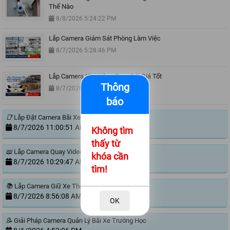
Thế Nào
8/8/2026 5:24:22 PM
Lắp Camera Giám Sát Phòng Làm Việc
8/7/2026 5:28:46 PM
Lắp Camera Kho Hàng Trọn Gói Giá Tốt
Thông
8/7/2026 3:23:06 PM
báo
📑
Lắp Đặt Camera Bãi Xe
8/7/2026 11:00:51 AM
Không tìm
thấy từ
📖
Lắp Camera Quay Video Đóng Hàng Ngoài Sàn
khóa cần
8/7/2026 10:29:47 AM
tìm!
📚
Lắp Camera Giữ Xe Thông Minh
8/7/2026 8:56:08 AM
OK
📝
Giải Pháp Camera Quản Lý Bãi Xe Trường Học