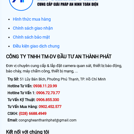
Hình thức mua hàng
Chính sách giao nhận
Chính sách bảo mật
Điều kiện giao dịch chung
CÔNG TY TNHH TM-DV ĐẦU TƯ AN THÀNH PHÁT
Đơn vị chuyên cung cấp & lắp đặt camera quan sát, thiết bị báo động,
báo cháy, máy chấm công, thiết bị mạng, ...
Trụ Sở:
51 Lũy Bán Bích, Phường Phú Thạnh, TP. Hồ Chí Minh
0938.11.23.99
Hotline Tư Vấn:
0906.72.73.77
Hotline Tư Vấn 1:
0906.855.330
Tư Vấn Kỹ Thuật:
0902.452.577
Tư Vấn Mua Hàng:
(028) 6688.4949
CSKH:
Email:
congngheanthanhphat@gmail.com
Kết nối với chúng tôi