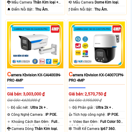
80m Có Màu Ban Ðêm.
30m Có Màu Ban Ðêm.
🐉️ Mẫu Camera
Thân Kim loại +
🎼️ Mẫu Camera
Dome Kim loại.
Nhựa.
️🔔 Điểm Nỗi Bật :
Thu Âm.
️ƒ Điểm Nỗi Bật :
Thu Âm.
C
C
Amera Kbvision KX-CAi4003N-
Amera Kbvision KX-C4007CPN-
PRO 4MP
PRO 4MP
Giá bán: 3,003,000 ₫
Giá bán: 2,570,750 ₫
Giá Gốc: 4,620,000 ₫
Giá Gốc: 3,955,000 ₫
✨ Độ sắc nét :
Ultra 2k + .
✨ Độ Phân giải :
Ultra 2k + .
⚙ Công Nghệ Camera :
IP POE.
👍 Tích hợp công nghệ :
IP POE.
🔅 Khoảng Cách Ban Đêm :
Full
🔅 Video Ban Đêm :
Full Color 50m
Color 50m Có Màu Ban Ðêm.
Có Màu Ban Ðêm.
🐉️ Camera Dòng
Thân Kim loại.
🕸️ Thiết Kế Camera
Ip67 360.