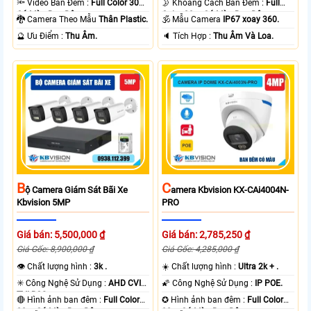
🔦 Video Ban Đêm :
Full Color 30m
🌛 Khoảng Cách Ban Đêm :
Full
Có Màu Ban Ðêm.
Color 30m Có Màu Ban Ðêm.
🐉️ Camera Theo Mẫu
Thân Plastic.
🕉️ Mẫu Camera
IP67 xoay 360.
️🔮 Ưu Điểm :
Thu Âm.
️🔈 Tích Hợp :
Thu Âm Và Loa.
B
C
Ộ Camera Giám Sát Bãi Xe
Amera Kbvision KX-CAi4004N-
Kbvision 5MP
PRO
Giá bán: 5,500,000 ₫
Giá bán: 2,785,250 ₫
Giá Gốc: 8,900,000 ₫
Giá Gốc: 4,285,000 ₫
👁 Chất lượng hình :
3k .
☀️ Chất lượng hình :
Ultra 2k + .
✳️ Công Nghệ Sử Dụng :
AHD CVI
🌠 Công Nghệ Sử Dụng :
IP POE.
TVI BCS.
🔴 Hình ảnh ban đêm :
Full Color
✪ Hình ảnh ban đêm :
Full Color