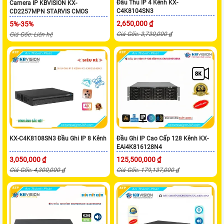
Đầu Thu IP 4 Kênh KX-
Camera IP KBVISION KX-
C4K8104SN3
CD2257MPN STARVIS CMOS
2,650,000 ₫
5%-35%
Giá Gốc: 3,730,000 ₫
Giá Gốc: Liên hệ
KX-C4K8108SN3 Đầu Ghi IP 8 Kênh
Đầu Ghi IP Cao Cấp 128 Kênh KX-
EAi4K816128N4
3,050,000 ₫
125,500,000 ₫
Giá Gốc: 4,300,000 ₫
Giá Gốc: 179,137,000 ₫