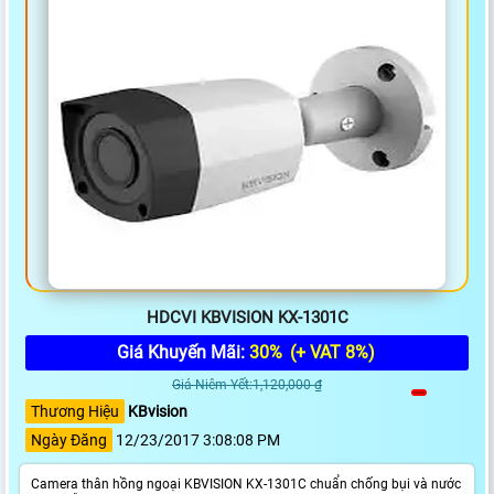
HDCVI KBVISION KX-1301C
Giá Khuyến Mãi:
30%
(+ VAT 8%)
Giá Niêm Yết:1,120,000 ₫
Thương Hiệu
KBvision
Ngày Đăng
12/23/2017 3:08:08 PM
Camera thân hồng ngoại KBVISION KX-1301C chuẩn chống bụi và nước