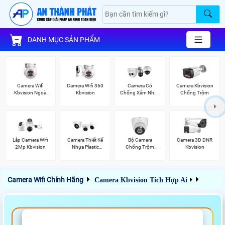
DANH MỤC SẢN PHẨM
Camera Wifi
Camera Wifi 360
Camera Có
Camera Kbvision
Kbvision Ngoài
Kbvision
Chống Xâm Nhập
Chống Trộm
Trời 360
Kbvision
Lắp Camera Wifi
Camera Thiết Kế
Bộ Camera
Camera 3D DNR
2Mp Kbvision
Nhựa Plastic
Chống Trộm
Kbvision
Kbvision
Kbvision
Camera Wifi Chính Hãng
Camera Kbvision Tích Hợp Ai