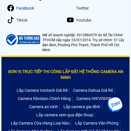
Facebook
Twitter
Tiktok
Youtube
Mã số doanh nghiệp: 0312866570 do Sở Tài Chính
TP.HCM cấp ngày 23/07/2014. Trụ sở chính: 51 Lũy
Bán Bích, Phường Phú Thạnh, Thành Phố Hồ Chí
Minh
ĐƠN VỊ TRỰC TIẾP THI CÔNG LẮP ĐẶT HỆ THỐNG CAMERA AN
NINH
Lắp Camera Vantech Giá Rẻ
Camera Dahua Giá Rẻ
Camera Kbvision Chính Hãng
Camera HIKVISION
Camera an ninh
Lắp camera gia đình
Lắp camera xem qua điện thoại
Lắp Camera Cửa Hàng Loại Nào
Lắp Camera Văn Phòng