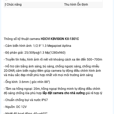
ƒ Chức năng
Thu hình Ổn Định
Thông số kỹ thuật camera
HDCVI KBVISION KX-1301C
- Cảm biến hình ảnh: 1/2.9" 1.3 Megapixel Aptina
- Độ phân giải: 25/30fps@1.3 Mp(1280x960)
- Truyền tín hiệu, hình ảnh rõ nét với khoảng cách xa lên đến 500~700m
- Hỗ trợ cân bằng ánh sáng, bù sáng, chống ngược sáng, chống nhiễu
2D-DNR, cảm biến ngày/đêm giúp camera tự động điều chỉnh hình ảnh
và màu sắc đẹp nhất phù hợp nhất với mọi môi trường ánh sáng
- Ống kính: 3.6mm ( góc nhìn 88°)
- Tầm xa hồng ngoại: 20m, hồng ngoại thông minh tự động điều chỉnh
độ sáng chống lóa phù hợp
lắp đặt camera cho nhà xưởng
giá rẻ hợp lý
- Chuẩn chống bụi và nước IP67
- Nguồn: DC 12V
- Nhiệt độ hoạt động -40~+60°C