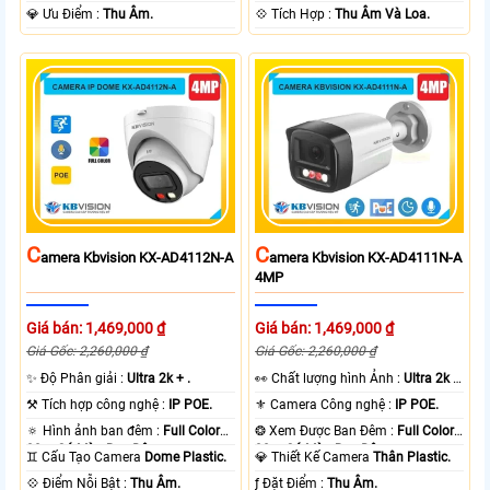
️💎 Ưu Điểm :
Thu Âm.
️💠 Tích Hợp :
Thu Âm Và Loa.
C
C
Amera Kbvision KX-AD4112N-A
Amera Kbvision KX-AD4111N-A
4MP
Giá bán: 1,469,000 ₫
Giá bán: 1,469,000 ₫
Giá Gốc: 2,260,000 ₫
Giá Gốc: 2,260,000 ₫
✨ Độ Phân giải :
Ultra 2k + .
️👀 Chất lượng hình Ảnh :
Ultra 2k +
.
⚒ Tích hợp công nghệ :
IP POE.
⚜️ Camera Công nghệ :
IP POE.
🔅 Hình ảnh ban đêm :
Full Color
❂ Xem Được Ban Đêm :
Full Color
30m Có Màu Ban Ðêm.
30m Có Màu Ban Ðêm.
♊ Cấu Tạo Camera
Dome Plastic.
💎 Thiết Kế Camera
Thân Plastic.
️💠 Điểm Nỗi Bật :
Thu Âm.
️ƒ Đặt Điểm :
Thu Âm.