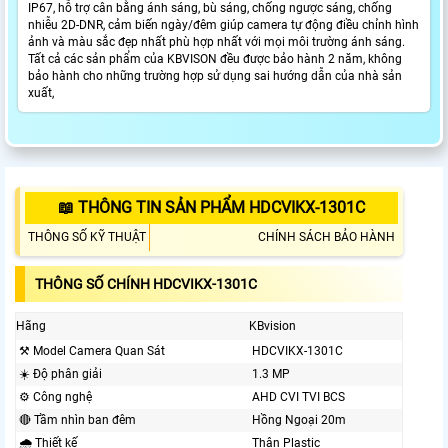
IP67, hỗ trợ cân bằng ánh sáng, bù sáng, chống ngược sáng, chống
nhiễu 2D-DNR, cảm biến ngày/đêm giúp camera tự động điều chỉnh hình
ảnh và màu sắc đẹp nhất phù hợp nhất với mọi môi trường ánh sáng.
Tất cả các sản phẩm của KBVISON đều được bảo hành 2 năm, không
bảo hành cho những trường hợp sử dụng sai hướng dẫn của nhà sản
xuất,
📖 THÔNG TIN SẢN PHẨM HDCVIKX-1301C
THÔNG SỐ KỸ THUẬT
CHÍNH SÁCH BẢO HÀNH
THÔNG SỐ CHÍNH HDCVIKX-1301C
Hãng
KBvision
⚒ Model Camera Quan Sát
HDCVIKX-1301C
☀️ Độ phân giải
1.3 MP
⚙ Công nghệ
AHD CVI TVI BCS
🔴 Tầm nhìn ban đêm
Hồng Ngoại 20m
🌧️ Thiết kế
Thân Plastic