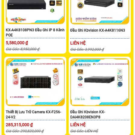
KX-A4K8108PN3 Đầu Ghi IP 8 Kênh
Đầu Ghi Kbvision KX-A4K8116N3
POE
5,580,000 ₫
LIÊN HỆ
Giá Gốc: 8,950,000 ₫
Giá Gốc: 3,992,000 ₫
Thiết Bị Lưu Trữ Camera KX-F256-
Đầu Ghi Kbvision KX-
24-V2
DAi4K8208EN3P8
285,315,000 ₫
LIÊN HỆ
Giá Gốc: 290,820,000 ₫
Giá Gốc: LIÊN HỆ