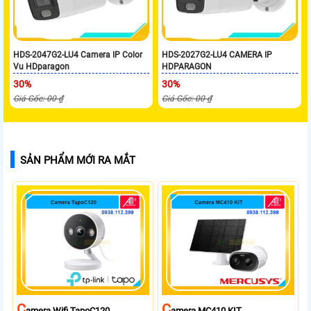
HDS-2047G2-LU4 Camera IP Color
HDS-2027G2-LU4 CAMERA IP
Vu HDparagon
HDPARAGON
30%
30%
Giá Gốc: 00 ₫
Giá Gốc: 00 ₫
SẢN PHẨM MỚI RA MẮT
C
C
Amera Wifi TapoC120
Amera MC410 KIT