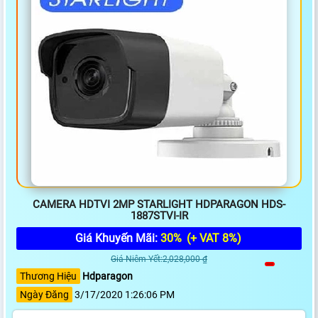
CAMERA HDTVI 2MP STARLIGHT HDPARAGON HDS-
1887STVI-IR
Giá Khuyến Mãi:
30%
(+ VAT 8%)
Giá Niêm Yết:2,028,000 ₫
Thương Hiệu
Hdparagon
Ngày Đăng
3/17/2020 1:26:06 PM