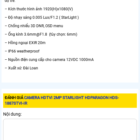
độ trễ.
– Kích thước hình ảnh 1920(H)x1080(V)
– Độ nhạy sáng 0.005 Lux/F1.2 ( StarLight )
– Chống nhiểu 3D DNR, OSD menu
– Ống kính 3.6mm@F1.8 (tùy chọn: 6mm)
– Hồng ngoại EXIR 20m
– IP66 weatherproof
– Nguồn điện cung cấp cho camera 12VDC 1000mA
– Xuất xứ: Đài Loan
ĐÁNH GIÁ
CAMERA HDTVI 2MP STARLIGHT HDPARAGON HDS-
1887STVI-IR
Nội dung: