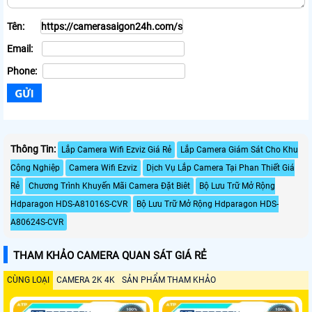
Tên:
Email:
Phone:
Thông Tin:
Lắp Camera Wifi Ezviz Giá Rẻ
Lắp Camera Giám Sát Cho Khu
Công Nghiệp
Camera Wifi Ezviz
Dịch Vụ Lắp Camera Tại Phan Thiết Giá
Rẻ
Chương Trình Khuyến Mãi Camera Đặt Biêt
Bộ Lưu Trữ Mở Rộng
Hdparagon HDS-A81016S-CVR
Bộ Lưu Trữ Mở Rộng Hdparagon HDS-
A80624S-CVR
THAM KHẢO CAMERA QUAN SÁT GIÁ RẺ
CÙNG LOẠI
CAMERA 2K 4K
SẢN PHẨM THAM KHẢO