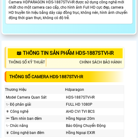
Camera HDPARAGON HDS-1887STVI-IR được sử dụng công nghệ mới
nhất cho một camera cao cấp, cho hình ảnh Full HD cực đẹp, camera
HD truyền tín hiệu bằng dây cáp đồng trục, không nén, hình ảnh chuyển
động thời gian thực, không có độ trễ.
📖 THÔNG TIN SẢN PHẨM HDS-1887STVI-IR
THÔNG SỐ KỸ THUẬT
CHÍNH SÁCH BẢO HÀNH
THÔNG SỐ CAMERA HDS-1887STVI-IR
Thương Hiệu
Hdparagon
Model Camera Quan Sát
HDS-1887STVI-IR
✨ Độ phân giải
FULL HD 1080P
⚜️ Công nghệ
AHD CVI TVI BCS
🔦 Tầm nhìn ban đêm
Hồng Ngoại 20m
✨ Chức năng
Báo Động Chuyển Động
🎇 Công nghệ ban đêm
Hồng Ngoại EXIR