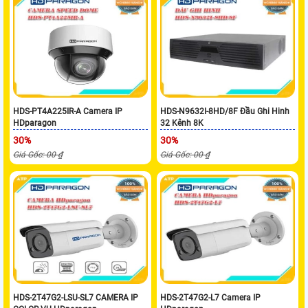
HDS-PT4A225IR-A Camera IP
HDS-N9632I-8HD/8F Đầu Ghi Hinh
HDparagon
32 Kênh 8K
30%
30%
Giá Gốc: 00 ₫
Giá Gốc: 00 ₫
HDS-2T47G2-LSU-SL7 CAMERA IP
HDS-2T47G2-L7 Camera IP