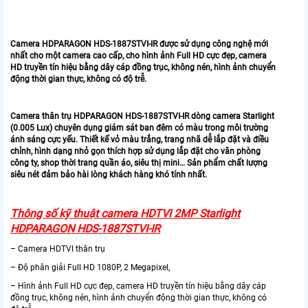
Camera HDPARAGON HDS-1887STVI-IR được sử dụng công nghệ mới
nhất cho một camera cao cấp, cho hình ảnh Full HD cực đẹp, camera
HD truyền tín hiệu bằng dây cáp đồng trục, không nén, hình ảnh chuyển
động thời gian thực, không có độ trễ.
Camera thân trụ HDPARAGON HDS-1887STVI-IR dòng camera Starlight
(0.005 Lux) chuyên dụng giám sát ban đêm có màu trong môi trường
ánh sáng cực yếu. Thiết kế vỏ màu trắng, trang nhã dễ lắp đặt và điều
chỉnh, hình dạng nhỏ gọn thích hợp sử dụng lắp đặt cho văn phòng
công ty, shop thời trang quần áo, siêu thị mini… Sản phẩm chất lượng
siêu nét đảm bảo hài lòng khách hàng khó tính nhất.
Thông số kỹ thuật camera HDTVI 2MP Starlight
HDPARAGON HDS-1887STVI-IR
– Camera HDTVI thân trụ
– Độ phân giải Full HD 1080P, 2 Megapixel,
– Hình ảnh Full HD cực đẹp, camera HD truyền tín hiệu bằng dây cáp
đồng trục, không nén, hình ảnh chuyển động thời gian thực, không có