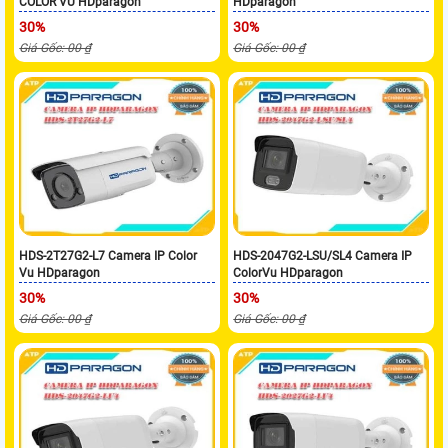
COLOR VU HDparagon
HDparagon
30%
30%
Giá Gốc: 00 ₫
Giá Gốc: 00 ₫
HDS-2T27G2-L7 Camera IP Color
HDS-2047G2-LSU/SL4 Camera IP
Vu HDparagon
ColorVu HDparagon
30%
30%
Giá Gốc: 00 ₫
Giá Gốc: 00 ₫