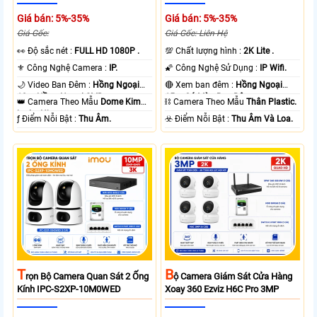
Giá bán: 5%-35%
Giá bán: 5%-35%
Giá Gốc:
Giá Gốc: Liên Hệ
️👀 Độ sắc nét :
FULL HD 1080P .
💯 Chất lượng hình :
2K Lite .
⚜️ Công Nghệ Camera :
IP.
🌠 Công Nghệ Sử Dụng :
IP Wifi.
🌙 Video Ban Đêm :
Hồng Ngoại
🔴 Xem ban đêm :
Hồng Ngoại
10m Hồng Ngoại SMD.
15m Có Màu Ban Ðêm.
👑 Camera Theo Mẫu
Dome Kim
⛓ Camera Theo Mẫu
Thân Plastic.
loại + Nhựa.
️ƒ Điểm Nỗi Bật :
Thu Âm.
️☣️ Điểm Nỗi Bật :
Thu Âm Và Loa.
T
B
Rọn Bộ Camera Quan Sát 2 Ống
Ộ Camera Giám Sát Cửa Hàng
Kính IPC-S2XP-10M0WED
Xoay 360 Ezviz H6C Pro 3MP