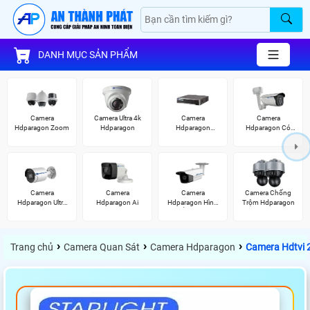
DANH MỤC SẢN PHẨM
Camera
Camera Ultra 4k
Camera
Camera
Hdparagon Zoom
Hdparagon
Hdparagon
Hdparagon Có
Starlight
Màu Ban Đêm
Camera
Camera
Camera
Camera Chống
Hdparagon Ultra
Hdparagon Ai
Hdparagon Hình
Trộm Hdparagon
2K
Ảnh 4K
›
›
›
Trang chủ
Camera Quan Sát
Camera Hdparagon
Camera Hdtvi 