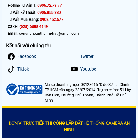
0906.72.73.77
Hotline Tư Vấn 1:
0906.855.330
Tư Vấn Kỹ Thuật:
0902.452.577
Tư Vấn Mua Hàng:
(028) 6688.4949
CSKH:
Email:
congngheanthanhphat@gmail.com
Kết nối với chúng tôi
Facebook
Twitter
Tiktok
Youtube
Mã số doanh nghiệp: 0312866570 do Sở Tài Chính
TP.HCM cấp ngày 23/07/2014. Trụ sở chính: 51 Lũy
Bán Bích, Phường Phú Thạnh, Thành Phố Hồ Chí
Minh
ĐƠN VỊ TRỰC TIẾP THI CÔNG LẮP ĐẶT HỆ THỐNG CAMERA AN
NINH