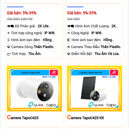
Giá bán: 5%-35%
Giá bán: 5%-35%
Giá Gốc: Liên Hệ
Giá Gốc:
👁️‍🗨 Độ Phân giải :
2K Lite .
👁️‍🗨 Hình Ành Chất Lượng :
2K
Lite .
⚜️ Tích hợp công nghệ :
IP Wifi.
⚜️ Công Nghệ :
IP Wifi.
🌛 Hình ảnh ban đêm :
Hồng
🌔 Hình ảnh ban đêm :
Hồng
Ngoại 10m Có Màu Ban Ðêm.
Ngoại 10m Có Màu Ban Ðêm.
💎 Camera Dòng
Thân Plastic.
❄ Camera Theo Mẫu
Thân Plastic.
️ლ Tích Hợp :
Thu Âm.
️💎 Điểm Nỗi Bật :
Thu Âm Và Loa.
C
C
Amera TapoC425
Amera TapoC425 Kit