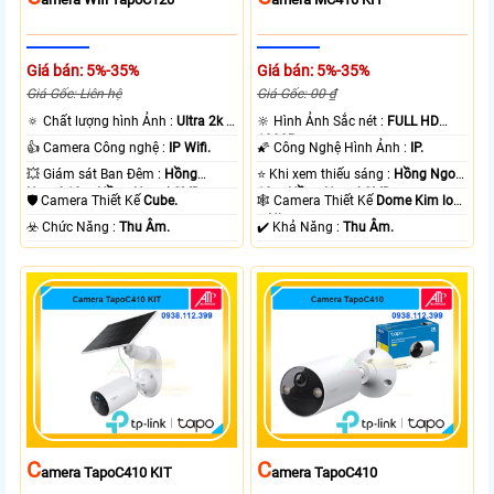
Giá bán: 5%-35%
Giá bán: 5%-35%
Giá Gốc: Liên hệ
Giá Gốc: 00 ₫
🔅 Chất lượng hình Ảnh :
Ultra 2k +
🔆 Hình Ảnh Sắc nét :
FULL HD
.
1080P .
👍 Camera Công nghệ :
IP Wifi.
🌠 Công Nghệ Hình Ảnh :
IP.
💥 Giám sát Ban Đêm :
Hồng
⭐ Khi xem thiếu sáng :
Hồng Ngoại
Ngoại 10m Hồng Ngoại SMD.
10m Hồng Ngoại SMD.
🛡 Camera Thiết Kế
Cube.
🕸️ Camera Thiết Kế
Dome Kim loại
+ Nhựa.
️☣️ Chức Năng :
Thu Âm.
️✔️ Khả Năng :
Thu Âm.
C
C
Amera TapoC410 KIT
Amera TapoC410