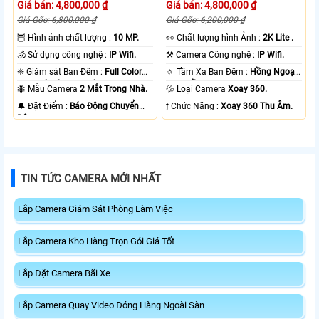
Giá bán: 4,800,000 ₫
Giá bán: 4,800,000 ₫
Giá Gốc: 6,800,000 ₫
Giá Gốc: 6,200,000 ₫
🦉 Hình ảnh chất lượng :
10 MP.
️👀 Chất lượng hình Ảnh :
2K Lite .
🕉️ Sử dụng công nghệ :
IP Wifi.
⚒ Camera Công nghệ :
IP Wifi.
❈ Giám sát Ban Đêm :
Full Color
🔅 Tầm Xa Ban Đêm :
Hồng Ngoại
20m Có Màu Ban Ðêm.
10m Hồng Ngoại Smart IR.
🐜 Mẫu Camera
2 Mắt Trong Nhà.
💦 Loại Camera
Xoay 360.
️🔔 Đặt Điểm :
Báo Động Chuyển
️ƒ Chức Năng :
Xoay 360 Thu Âm.
Động.
TIN TỨC CAMERA MỚI NHẤT
Lắp Camera Giám Sát Phòng Làm Việc
Lắp Camera Kho Hàng Trọn Gói Giá Tốt
Lắp Đặt Camera Bãi Xe
Lắp Camera Quay Video Đóng Hàng Ngoài Sàn