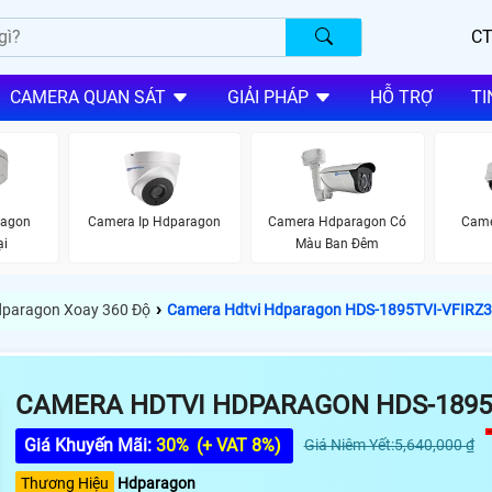
CT
CAMERA QUAN SÁT
GIẢI PHÁP
HỖ TRỢ
TI
ragon
Camera Ip Hdparagon
Camera Hdparagon Có
Came
ại
Màu Ban Đêm
›
paragon Xoay 360 Độ
Camera Hdtvi Hdparagon HDS-1895TVI-VFIRZ3
CAMERA HDTVI HDPARAGON HDS-1895T
Giá Khuyến Mãi:
30%
(+ VAT 8%)
Giá Niêm Yết:5,640,000 ₫
Thương Hiệu
Hdparagon