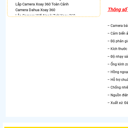
Lắp Camera Xoay 360 Toàn Cảnh
Thông số
Camera Dahua Xoay 360
Lắp Camera Wifi Ngoài Trời Xoay 360
Camera 360 Trong Nhà
– Camera bán
Camera Hilook Xoay 360 Độ
Camera Imou 360
– Cảm biến 
Camera Wifi 360 Có Màu Ban Đêm Dahua
– Độ phân giả
Camera Wifi Hikvision 360
– Kích thước
LẮP CAMERA THEO NHU CẦU
– Độ nhạy sá
Lắp Camera Văn Phòng Giá Rẻ
– Ống kính 
Lắp Camera Nhà Xưởng Giá Rẻ
– Hồng ngoạ
Lắp Camera Gia Đình Giá Rẻ
Lắp Camera Kho Hàng Giá Rẻ
– Hỗ trợ chu
Lắp Camera Cửa Hàng Giá Rẻ
– Chống nhiể
Lắp Camera Wifi Giá Rẻ Chính Hãng
– Nguồn điệ
Lắp Camera Công Trình Giá Rẻ
Camera 360 Giá Rẻ
– Xuất xứ: Đ