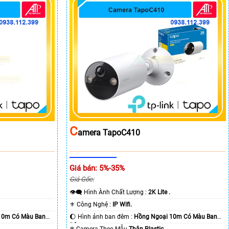
C
Amera TapoC410
Giá bán: 5%-35%
Giá Gốc:
👁️‍🗨 Hình Ành Chất Lượng :
2K Lite .
⚜️ Công Nghệ :
IP Wifi.
10m Có Màu Ban
🌔 Hình ảnh ban đêm :
Hồng Ngoại 10m Có Màu Ban
Ðêm.