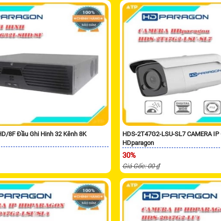
D/8F Đầu Ghi Hinh 32 Kênh 8K
HDS-2T47G2-LSU-SL7 CAMERA IP
HDparagon
30%
Giá Gốc: 00 ₫