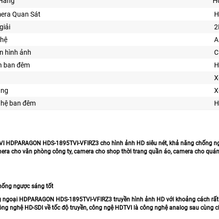
Hãng
H
era Quan Sát
H
giải
2
ghệ
A
n hình ảnh
C
n ban đêm
H
X
ăng
X
ghệ ban đêm
H
 HDPARAGON HDS-1895TVI-VFIRZ3 cho hình ảnh HD siêu nét, khả năng chống ngược s
era cho văn phòng công ty, camera cho shop thời trang quần áo, camera cho quán
hống ngược sáng tốt
ngoại HDPARAGON HDS-1895TVI-VFIRZ3 truyền hình ảnh HD với khoảng cách rất xa 
công nghệ HD-SDI về tốc độ truyền, công ngệ HDTVI là công nghệ analog sau cùng ch