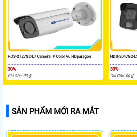
HDS-2T27G2-L7 Camera IP Color Vu HDparagon
HDS-2047G2-LS
30%
30%
Giá Gốc: 00 ₫
Giá Gốc: 00 ₫
SẢN PHẨM MỚI RA MẮT