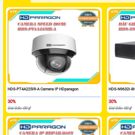
HDS-PT4A225IR-A Camera IP HDparagon
HDS-N9632I-8H
30%
30%
Giá Gốc: 00 ₫
Giá Gốc: 00 ₫