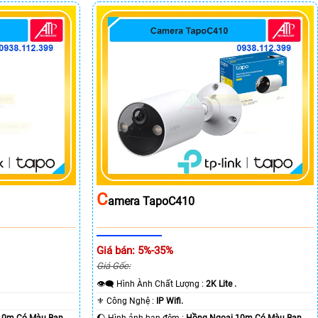
C
Amera TapoC410
Giá bán: 5%-35%
Giá Gốc:
👁️‍🗨 Hình Ành Chất Lượng :
2K Lite .
⚜️ Công Nghệ :
IP Wifi.