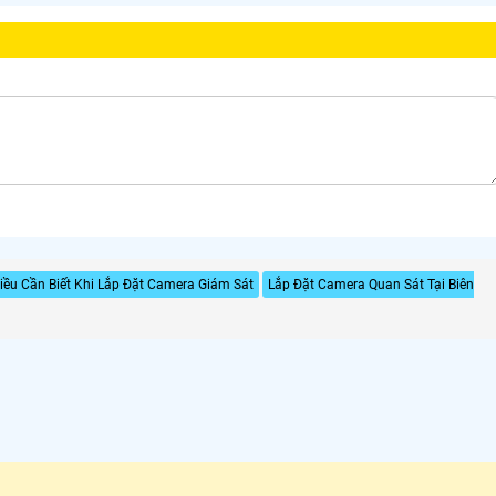
ều Cần Biết Khi Lắp Đặt Camera Giám Sát
Lắp Đặt Camera Quan Sát Tại Biên