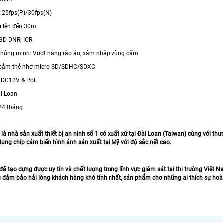
:25fps(P)/30fps(N)
i lên đến 30m
 3D DNR; ICR
thông minh: Vượt hàng rào ảo, xâm nhập vùng cấm
e cắm thẻ nhớ micro SD/SDHC/SDXC
 DC12V & PoE
ài Loan
24 tháng
 nhà sản xuất thiết bị an ninh số 1 có xuất xứ tại Đài Loan (Taiwan) cùng với
dụng chíp cảm biến hình ảnh sản xuất tại Mỹ với độ sắc nết cao.
 đã tạo dựng được uy tín và chất lượng trong lĩnh vực giám sát tại thị trường Vi
 đảm bảo hải lòng khách hàng khó tính nhất, sản phẩm cho những ai thích sự hoà