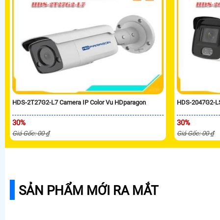
HDS-2T27G2-L7 Camera IP Color Vu HDparagon
HDS-2047G2-LS
30%
30%
Giá Gốc: 00 ₫
Giá Gốc: 00 ₫
SẢN PHẨM MỚI RA MẮT