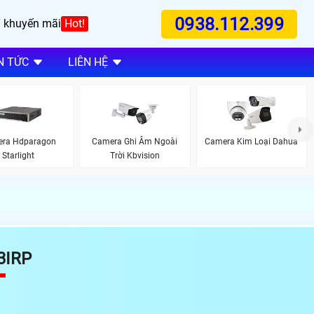
0938.112.399
 khuyến mãi
Hot!
N TỨC
LIÊN HỆ
ra Hdparagon
Camera Ghi Âm Ngoài
Camera Kim Loại Dahua
Starlight
Trời Kbvision
3IRP