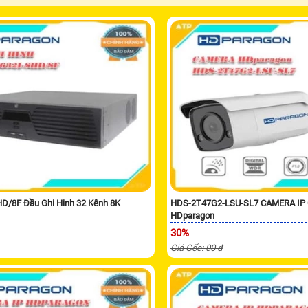
D/8F Đầu Ghi Hinh 32 Kênh 8K
HDS-2T47G2-LSU-SL7 CAMERA IP
HDparagon
30%
Giá Gốc: 00 ₫