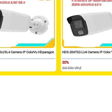
U/SL4 Camera IP ColorVu HDparagon
HDS-2047G2-LU4 Camera IP Color
30%
Giá Gốc: 00 ₫