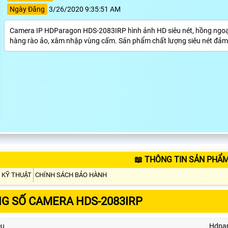
Ngày Đăng
3/26/2020 9:35:51 AM
Camera IP HDParagon HDS-2083IRP hình ảnh HD siêu nét, hồng ngoại
hàng rào ảo, xâm nhập vùng cấm. Sản phẩm chất lượng siêu nét đảm 
📖 THÔNG TIN SẢN PHẨM
 KỸ THUẬT
CHÍNH SÁCH BẢO HÀNH
G SỐ CAMERA HDS-2083IRP
ệu
Hdpa