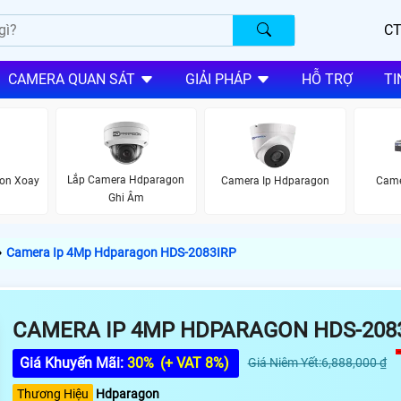
CT
CAMERA QUAN SÁT
GIẢI PHÁP
HỖ TRỢ
TI
Lắp Camera Hdparagon
on Xoay
Camera Ip Hdparagon
Came
Ghi Âm
›
Camera Ip 4Mp Hdparagon HDS-2083IRP
CAMERA IP 4MP HDPARAGON HDS-208
Giá Khuyến Mãi:
30%
(+ VAT 8%)
Giá Niêm Yết:6,888,000 ₫
Thương Hiệu
Hdparagon