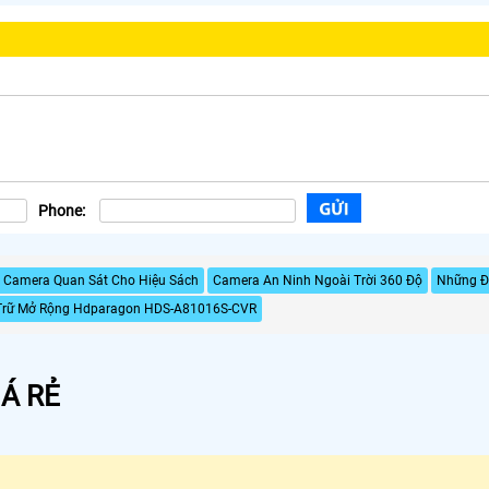
Phone:
t Camera Quan Sát Cho Hiệu Sách
Camera An Ninh Ngoài Trời 360 Độ
Những Đi
Trữ Mở Rộng Hdparagon HDS-A81016S-CVR
Á RẺ