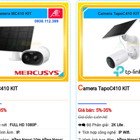
C
410 KIT
Amera TapoC410 KIT
35%
Giá bán: 5%-35%
Giá Gốc: Liên Hệ
c nét :
FULL HD 1080P .
👁️‍🗨 Độ Phân giải :
2K Lite .
🌠 Công Nghệ Hình Ảnh :
IP.
⚜️ Tích hợp công nghệ :
IP Wifi.