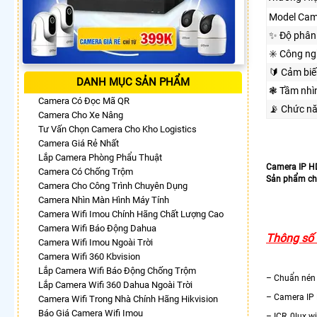
Model Cam
✨ Độ phân 
✳️ Công n
🔰 Cảm biế
DANH MỤC SẢN PHẨM
❃ Tầm nhì
Camera Có Đọc Mã QR
📡 Chức n
Camera Cho Xe Nâng
Tư Vấn Chọn Camera Cho Kho Logistics
Camera Giá Rẻ Nhất
Lắp Camera Phòng Phẩu Thuật
Camera IP HD
Camera Có Chống Trộm
Sản phẩm chấ
Camera Cho Công Trình Chuyên Dụng
Camera Nhìn Màn Hình Máy Tính
Camera Wifi Imou Chính Hãng Chất Lượng Cao
Camera Wifi Báo Động Dahua
Thông số 
Camera Wifi Imou Ngoài Trời
Camera Wifi 360 Kbvision
Lắp Camera Wifi Báo Động Chống Trộm
– Chuẩn nén
Lắp Camera Wifi 360 Dahua Ngoài Trời
– Camera IP
Camera Wifi Trong Nhà Chính Hãng Hikvision
Báo Giá Camera Wifi Imou
– ICR, 0lux wi