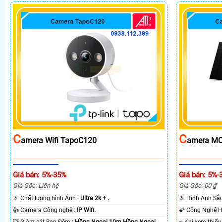
C
C
Amera Wifi TapoC120
Amera MC
Giá bán: 5%-35%
Giá bán: 5%-
Giá Gốc: Liên hệ
Giá Gốc: 00 ₫
🔅 Chất lượng hình Ảnh :
Ultra 2k + .
🔆 Hình Ảnh Sắ
👍 Camera Công nghệ :
IP Wifi.