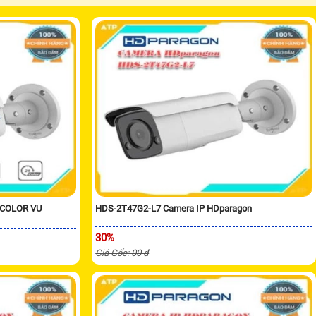
 COLOR VU
HDS-2T47G2-L7 Camera IP HDparagon
30%
Giá Gốc: 00 ₫