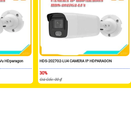
 Vu HDparagon
HDS-2027G2-LU4 CAMERA IP HDPARAGON
30%
Giá Gốc: 00 ₫