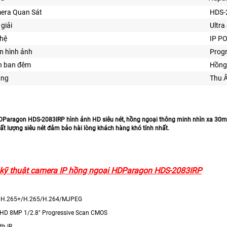
era Quan Sát
HDS-
giải
Ultra 
ghệ
IP P
n hình ảnh
Prog
n ban đêm
Hồng
ăng
Thu 
Paragon HDS-2083IRP hình ảnh HD siêu nét, hồng ngoại thông minh nhìn xa 30m,
t lượng siêu nét đảm bảo hài lòng khách hàng khó tính nhất.
kỹ thuật camera IP hồng ngoại HDParagon HDS-2083IRP
 H.265+/H.265/H.264/MJPEG
 HD 8MP 1/2.8" Progressive Scan CMOS
th IR