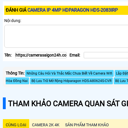
ĐÁNH GIÁ
CAMERA IP 4MP HDPARAGON HDS-2083IRP
Nội dung:
Tên:
Email:
Thông Tin:
Những Câu Hỏi Và Thắc Mắc Chưa Biết Về Camera Wifi
Lắp Đặ
Hòa Đồng Nai
Bộ Lưu Trữ Mở Rộng Hdparagon HDS-A80624S-CVR
Bộ Lưu 
THAM KHẢO CAMERA QUAN SÁT GI
CÙNG LOẠI
CAMERA 2K 4K
SẢN PHẨM THAM KHẢO