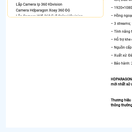
Lắp Camera Ip 360 Kbvision
– 1920×1080
Camera Hdparagon Xoay 360 Độ
– Hồng ngoạ
Lắp Camera Wifi 360 Full Color Hikvision
Camera Imou 360
– 3 streams;
Lắp Camera Wifi Xoay 360 Imou Ngoài Trời
– Tính năng 
Camera Full Color 360 Ezviz
Lắp Camera 360 Báo Động Chống Trộm
– Hỗ trợ kh
Camera Visioncop 360
– Nguồn cấp
LẮP CAMERA THEO NHU CẦU
– Xuất xứ: Đ
Lắp Camera Văn Phòng Giá Rẻ
– Bảo hành: 
Lắp Camera Nhà Xưởng Giá Rẻ
Lắp Camera Gia Đình Giá Rẻ
HDPARAGON là
Lắp Camera Kho Hàng Giá Rẻ
mới nhất sử 
Lắp Camera Cửa Hàng Giá Rẻ
Lắp Camera Wifi Giá Rẻ Chính Hãng
Lắp Camera Công Trình Giá Rẻ
​Thương hiệu
Camera 360 Giá Rẻ
thông thường