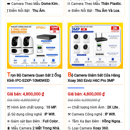
10m Hồng Ngoại SMD.
15m Có Màu Ban Ðêm.
👑 Camera Theo Mẫu
Dome Kim
⛓ Camera Theo Mẫu
Thân Plastic.
loại + Nhựa.
️ƒ Điểm Nỗi Bật :
Thu Âm.
️☣️ Điểm Nỗi Bật :
Thu Âm Và Loa.
T
B
Rọn Bộ Camera Quan Sát 2 Ống
Ộ Camera Giám Sát Cửa Hàng
Kính IPC-S2XP-10M0WED
Xoay 360 Ezviz H6C Pro 3MP
Giá bán: 4,800,000 ₫
Giá bán: 4,800,000 ₫
Giá Gốc: 6,800,000 ₫
Giá Gốc: 6,200,000 ₫
🦉 Hình ảnh chất lượng :
10 MP.
️👀 Chất lượng hình Ảnh :
2K Lite .
🕉️ Sử dụng công nghệ :
IP Wifi.
⚒ Camera Công nghệ :
IP Wifi.
❈ Giám sát Ban Đêm :
Full Color
🔅 Tầm Xa Ban Đêm :
Hồng Ngoại
20m Có Màu Ban Ðêm.
10m Hồng Ngoại Smart IR.
🐜 Mẫu Camera
2 Mắt Trong Nhà.
💦 Loại Camera
Xoay 360.