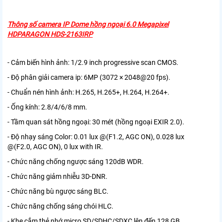
Thông số camera IP Dome hồng ngoại 6.0 Megapixel
HDPARAGON HDS-2163IRP
- Cảm biến hình ảnh: 1/2.9 inch progressive scan CMOS.
- Độ phân giải camera ip: 6MP (3072 × 2048@20 fps).
- Chuẩn nén hình ảnh: H.265, H.265+, H.264, H.264+.
- Ống kính: 2.8/4/6/8 mm.
- Tầm quan sát hồng ngoại: 30 mét (hồng ngoại EXIR 2.0).
- Độ nhạy sáng Color: 0.01 lux @(F1.2, AGC ON), 0.028 lux
@(F2.0, AGC ON), 0 lux with IR.
- Chức năng chống ngược sáng 120dB WDR.
- Chức năng giảm nhiễu 3D-DNR.
- Chức năng bù ngược sáng BLC.
- Chức năng chống sáng chói HLC.
- Khe cắm thẻ nhớ micro SD/SDHC/SDXC lên đến 128 GB.