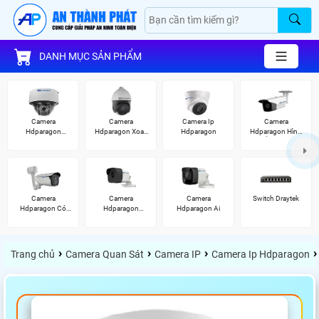
DANH MỤC SẢN PHẨM
Camera
Camera
Camera Ip
Camera
Hdparagon
Hdparagon Xoay
Hdparagon
Hdparagon Hình
Starlight
360 Độ
Ảnh 4K
Camera
Camera
Camera
Switch Draytek
Hdparagon Có
Hdparagon
Hdparagon Ai
Màu Ban Đêm
2.0MP
›
›
›
›
Trang chủ
Camera Quan Sát
Camera IP
Camera Ip Hdparagon