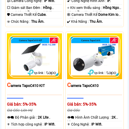
👍 Camera Công nghệ :
IP Wifi.
🌠 Công Nghệ Hình Ảnh :
IP.
💥 Giám sát Ban Đêm :
Hồng
⭐ Khi xem thiếu sáng :
Hồng Ngoại
Ngoại 10m Hồng Ngoại SMD.
10m Hồng Ngoại SMD.
🛡 Camera Thiết Kế
Cube.
🕸️ Camera Thiết Kế
Dome Kim loại
+ Nhựa.
️☣️ Chức Năng :
Thu Âm.
️✔️ Khả Năng :
Thu Âm.
C
C
Amera TapoC410 KIT
Amera TapoC410
Giá bán: 5%-35%
Giá bán: 5%-35%
Giá Gốc: Liên Hệ
Giá Gốc:
👁️‍🗨 Độ Phân giải :
2K Lite .
👁️‍🗨 Hình Ành Chất Lượng :
2K
Lite .
⚜️ Tích hợp công nghệ :
IP Wifi.
⚜️ Công Nghệ :
IP Wifi.