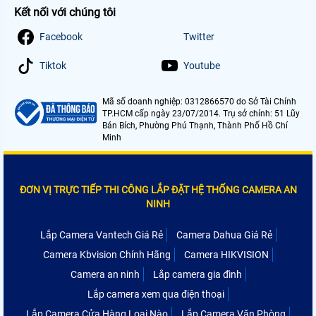
Kết nối với chúng tôi
Facebook
Twitter
Tiktok
Youtube
Mã số doanh nghiệp: 0312866570 do Sở Tài Chính
TP.HCM cấp ngày 23/07/2014. Trụ sở chính: 51 Lũy
Bán Bích, Phường Phú Thạnh, Thành Phố Hồ Chí
Minh
ĐƠN VỊ TRỰC TIẾP THI CÔNG LẮP ĐẶT HỆ THỐNG CAMERA AN
NINH
Lắp Camera Vantech Giá Rẻ
Camera Dahua Giá Rẻ
Camera Kbvision Chính Hãng
Camera HIKVISION
Camera an ninh
Lắp camera gia đình
Lắp camera xem qua điện thoại
Lắp Camera Cửa Hàng Loại Nào
Lắp Camera Văn Phòng