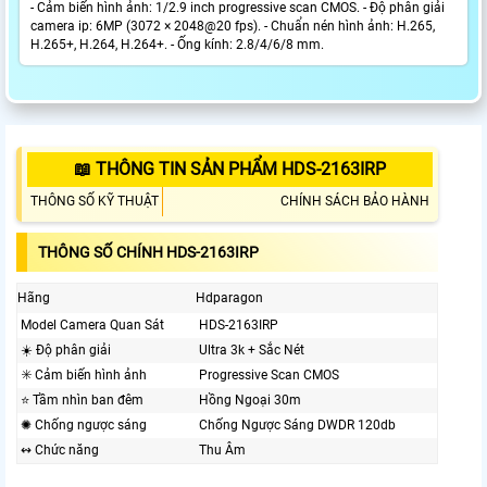
- Cảm biến hình ảnh: 1/2.9 inch progressive scan CMOS. - Độ phân giải
camera ip: 6MP (3072 × 2048@20 fps). - Chuẩn nén hình ảnh: H.265,
H.265+, H.264, H.264+. - Ống kính: 2.8/4/6/8 mm.
📖 THÔNG TIN SẢN PHẨM HDS-2163IRP
THÔNG SỐ KỸ THUẬT
CHÍNH SÁCH BẢO HÀNH
THÔNG SỐ CHÍNH HDS-2163IRP
Hãng
Hdparagon
Model Camera Quan Sát
HDS-2163IRP
☀️ Độ phân giải
Ultra 3k + Sắc Nét
✳️ Cảm biến hình ảnh
Progressive Scan CMOS
⭐ Tầm nhìn ban đêm
Hồng Ngoại 30m
✺ Chống ngược sáng
Chống Ngược Sáng DWDR 120db
↭ Chức năng
Thu Âm