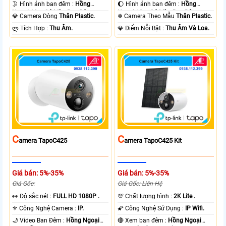
🌛 Hình ảnh ban đêm :
Hồng
🌔 Hình ảnh ban đêm :
Hồng
Ngoại 10m Có Màu Ban Ðêm.
Ngoại 10m Có Màu Ban Ðêm.
💎 Camera Dòng
Thân Plastic.
❄ Camera Theo Mẫu
Thân Plastic.
️ლ Tích Hợp :
Thu Âm.
️💎 Điểm Nỗi Bật :
Thu Âm Và Loa.
C
C
Amera TapoC425
Amera TapoC425 Kit
Giá bán: 5%-35%
Giá bán: 5%-35%
Giá Gốc:
Giá Gốc: Liên Hệ
️👀 Độ sắc nét :
FULL HD 1080P .
💯 Chất lượng hình :
2K Lite .
⚜️ Công Nghệ Camera :
IP.
🌠 Công Nghệ Sử Dụng :
IP Wifi.
🌙 Video Ban Đêm :
Hồng Ngoại
🔴 Xem ban đêm :
Hồng Ngoại