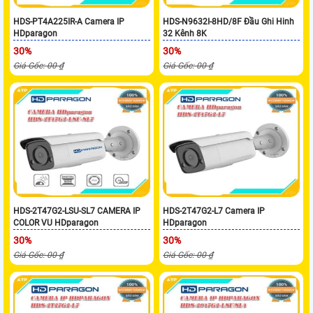
HDS-PT4A225IR-A Camera IP
HDS-N9632I-8HD/8F Đầu Ghi Hinh
HDparagon
32 Kênh 8K
30%
30%
Giá Gốc: 00 ₫
Giá Gốc: 00 ₫
HDS-2T47G2-LSU-SL7 CAMERA IP
HDS-2T47G2-L7 Camera IP
COLOR VU HDparagon
HDparagon
30%
30%
Giá Gốc: 00 ₫
Giá Gốc: 00 ₫