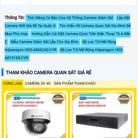
Thông Tin:
Tính Năng Cơ Bản Của Hệ Thống Camera Giám Sát
Lắp Đặt
Camera Wifi Giá Rẻ Tại Quận 8
Tìm Hiểu Về Camera Quan Sát Gia Đình Để
Mua Phù Hợp
Hướng Dẫn Cài Đặt Camera Ezviz Trên Điện Thoại Từ A Đến
Z
Mẫu Camera Giám Sát Lắp Cho Gia Đình
Bộ Lưu Trữ Mở Rộng
Hdparagon HDS-A80624S-CVR
Bộ Lưu Trữ Mở Rộng Hdparagon HDS-
A81016S-CVR
THAM KHẢO CAMERA QUAN SÁT GIÁ RẺ
CÙNG LOẠI
CAMERA 2K 4K
SẢN PHẨM THAM KHẢO