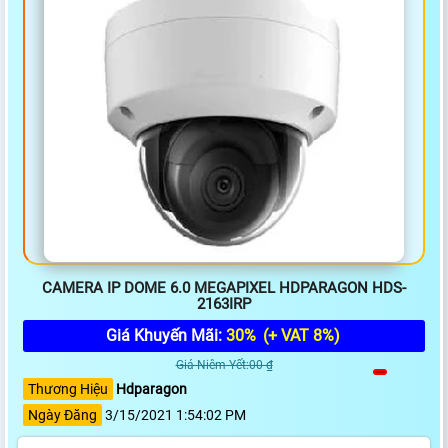
CAMERA IP DOME 6.0 MEGAPIXEL HDPARAGON HDS-
2163IRP
Giá Khuyến Mãi:
30%
(+ VAT 8%)
Giá Niêm Yết:00 ₫
Thương Hiệu
Hdparagon
Ngày Đăng
3/15/2021 1:54:02 PM