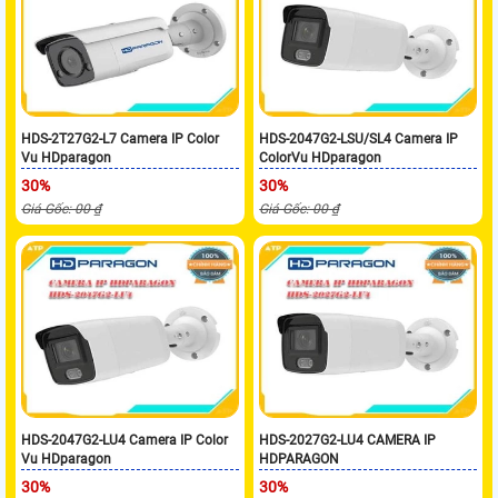
HDS-2T27G2-L7 Camera IP Color
HDS-2047G2-LSU/SL4 Camera IP
Vu HDparagon
ColorVu HDparagon
30%
30%
Giá Gốc: 00 ₫
Giá Gốc: 00 ₫
HDS-2047G2-LU4 Camera IP Color
HDS-2027G2-LU4 CAMERA IP
Vu HDparagon
HDPARAGON
30%
30%