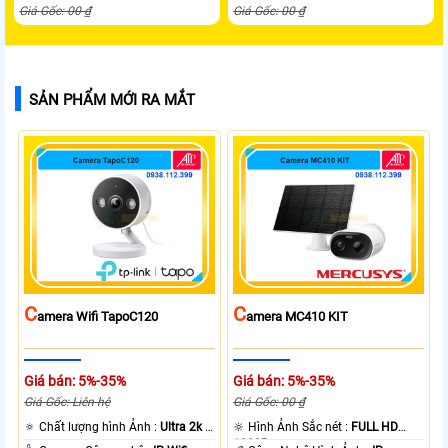
Giá Gốc: 00 ₫
Giá Gốc: 00 ₫
SẢN PHẨM MỚI RA MẮT
C
C
Amera Wifi TapoC120
Amera MC410 KIT
Giá bán: 5%-35%
Giá bán: 5%-35%
Giá Gốc: Liên hệ
Giá Gốc: 00 ₫
🔅 Chất lượng hình Ảnh :
Ultra 2k +
🔆 Hình Ảnh Sắc nét :
FULL HD
.
1080P .