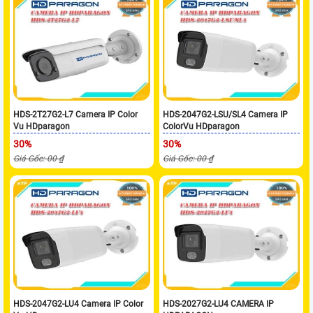
HDS-2T27G2-L7 Camera IP Color
HDS-2047G2-LSU/SL4 Camera IP
Vu HDparagon
ColorVu HDparagon
30%
30%
Giá Gốc: 00 ₫
Giá Gốc: 00 ₫
HDS-2047G2-LU4 Camera IP Color
HDS-2027G2-LU4 CAMERA IP