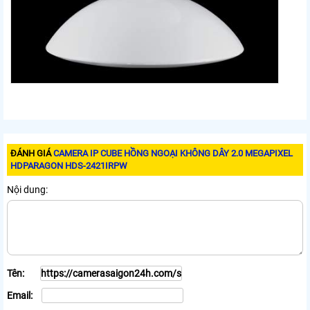
ĐÁNH GIÁ
CAMERA IP CUBE HỒNG NGOẠI KHÔNG DÂY 2.0 MEGAPIXEL
HDPARAGON HDS-2421IRPW
Nội dung:
Tên:
Email: