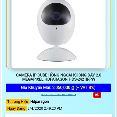
CAMERA IP CUBE HỒNG NGOẠI KHÔNG DÂY 2.0
MEGAPIXEL HDPARAGON HDS-2421IRPW
Giá Khuyến Mãi:
2,050,000 ₫
(+ VAT 8%)
0%
Giá Niêm Yết:2,050,000 ₫
Thương Hiệu
Hdparagon
Ngày Đăng
8/4/2020 2:49:23 PM