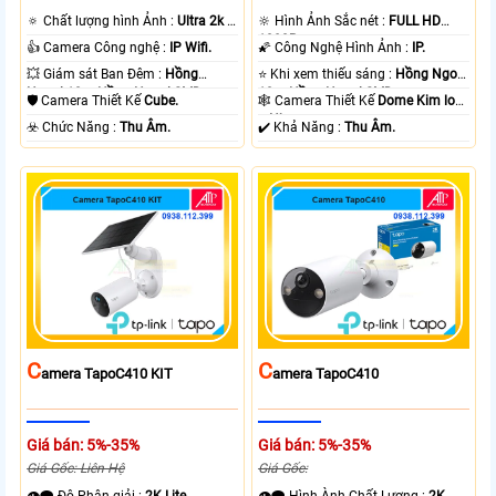
🔅 Chất lượng hình Ảnh :
Ultra 2k +
🔆 Hình Ảnh Sắc nét :
FULL HD
.
1080P .
👍 Camera Công nghệ :
IP Wifi.
🌠 Công Nghệ Hình Ảnh :
IP.
💥 Giám sát Ban Đêm :
Hồng
⭐ Khi xem thiếu sáng :
Hồng Ngoại
Ngoại 10m Hồng Ngoại SMD.
10m Hồng Ngoại SMD.
🛡 Camera Thiết Kế
Cube.
🕸️ Camera Thiết Kế
Dome Kim loại
+ Nhựa.
️☣️ Chức Năng :
Thu Âm.
️✔️ Khả Năng :
Thu Âm.
C
C
Amera TapoC410 KIT
Amera TapoC410
Giá bán: 5%-35%
Giá bán: 5%-35%
Giá Gốc: Liên Hệ
Giá Gốc: