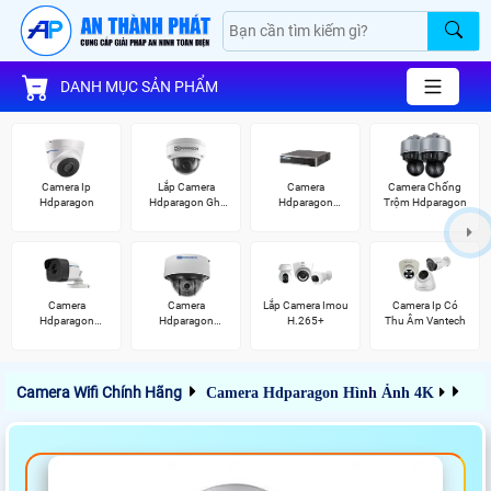
DANH MỤC SẢN PHẨM
Camera Ip
Lắp Camera
Camera
Camera Chống
Hdparagon
Hdparagon Ghi
Hdparagon
Trộm Hdparagon
Âm
Starlight
Camera
Camera
Lắp Camera Imou
Camera Ip Có
Hdparagon
Hdparagon
H.265+
Thu Âm Vantech
2.0MP
Starlight
Camera Wifi Chính Hãng
Camera Hdparagon Hình Ảnh 4K