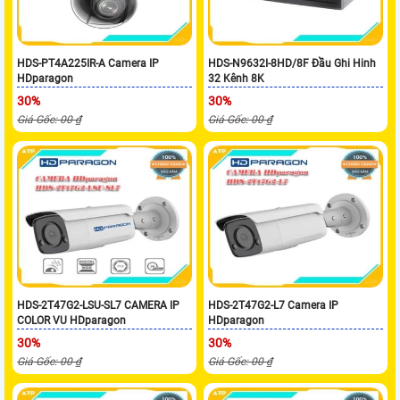
HDS-PT4A225IR-A Camera IP
HDS-N9632I-8HD/8F Đầu Ghi Hinh
HDparagon
32 Kênh 8K
30%
30%
Giá Gốc: 00 ₫
Giá Gốc: 00 ₫
HDS-2T47G2-LSU-SL7 CAMERA IP
HDS-2T47G2-L7 Camera IP
COLOR VU HDparagon
HDparagon
30%
30%
Giá Gốc: 00 ₫
Giá Gốc: 00 ₫