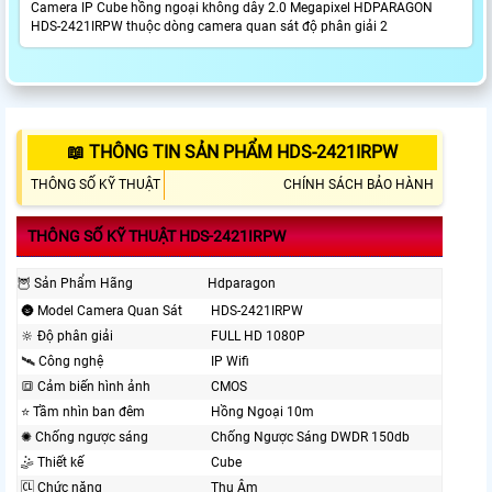
Camera IP Cube hồng ngoại không dây 2.0 Megapixel HDPARAGON
HDS-2421IRPW thuộc dòng camera quan sát độ phân giải 2
📖 THÔNG TIN SẢN PHẨM HDS-2421IRPW
THÔNG SỐ KỸ THUẬT
CHÍNH SÁCH BẢO HÀNH
THÔNG SỐ KỸ THUẬT HDS-2421IRPW
🦉 Sản Phẩm Hãng
Hdparagon
🌚 Model Camera Quan Sát
HDS-2421IRPW
🔆 Độ phân giải
FULL HD 1080P
🛰 Công nghệ
IP Wifi
🔳 Cảm biến hình ảnh
CMOS
⭐ Tầm nhìn ban đêm
Hồng Ngoại 10m
✺ Chống ngược sáng
Chống Ngược Sáng DWDR 150db
🤹 Thiết kế
Cube
🆑 Chức năng
Thu Âm