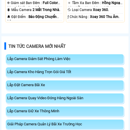
❈ Giám sát Ban Đêm :
Full Color
🔅 Tầm Xa Ban Đêm :
Hồng Ngoại
20m Có Màu Ban Ðêm.
10m Hồng Ngoại Smart IR.
🐜 Mẫu Camera
2 Mắt Trong Nhà.
💦 Loại Camera
Xoay 360.
️🔔 Đặt Điểm :
Báo Động Chuyển
️ƒ Chức Năng :
Xoay 360 Thu Âm.
Động.
TIN TỨC CAMERA MỚI NHẤT
Lắp Camera Giám Sát Phòng Làm Việc
Lắp Camera Kho Hàng Trọn Gói Giá Tốt
Lắp Đặt Camera Bãi Xe
Lắp Camera Quay Video Đóng Hàng Ngoài Sàn
Lắp Camera Giữ Xe Thông Minh
Giải Pháp Camera Quản Lý Bãi Xe Trường Học