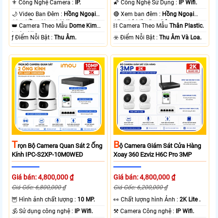
⚜️ Công Nghệ Camera :
IP.
🌠 Công Nghệ Sử Dụng :
IP Wifi.
🌙 Video Ban Đêm :
Hồng Ngoại
🔴 Xem ban đêm :
Hồng Ngoại
10m Hồng Ngoại SMD.
15m Có Màu Ban Ðêm.
👑 Camera Theo Mẫu
Dome Kim
⛓ Camera Theo Mẫu
Thân Plastic.
loại + Nhựa.
️ƒ Điểm Nỗi Bật :
Thu Âm.
️☣️ Điểm Nỗi Bật :
Thu Âm Và Loa.
T
B
Rọn Bộ Camera Quan Sát 2 Ống
Ộ Camera Giám Sát Cửa Hàng
Kính IPC-S2XP-10M0WED
Xoay 360 Ezviz H6C Pro 3MP
Giá bán: 4,800,000 ₫
Giá bán: 4,800,000 ₫
Giá Gốc: 6,800,000 ₫
Giá Gốc: 6,200,000 ₫
🦉 Hình ảnh chất lượng :
10 MP.
️👀 Chất lượng hình Ảnh :
2K Lite .
🕉️ Sử dụng công nghệ :
IP Wifi.
⚒ Camera Công nghệ :
IP Wifi.