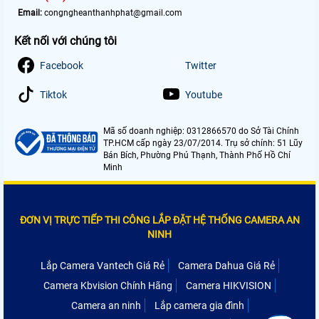
Email:
congngheanthanhphat@gmail.com
Kết nối với chúng tôi
Facebook
Twitter
Tiktok
Youtube
Mã số doanh nghiệp: 0312866570 do Sở Tài Chính
TP.HCM cấp ngày 23/07/2014. Trụ sở chính: 51 Lũy
Bán Bích, Phường Phú Thạnh, Thành Phố Hồ Chí
Minh
ĐƠN VỊ TRỰC TIẾP THI CÔNG LẮP ĐẶT HỆ THỐNG CAMERA AN
NINH
Lắp Camera Vantech Giá Rẻ
Camera Dahua Giá Rẻ
Camera Kbvision Chính Hãng
Camera HIKVISION
Camera an ninh
Lắp camera gia đình