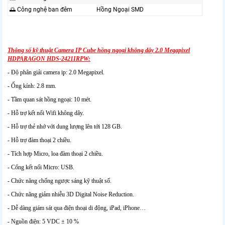
🌅 Công nghệ ban đêm
Hồng Ngoại SMD
Thông số kỹ thuật Camera IP Cube hồng ngoại không dây 2.0 Megapixel
HDPARAGON HDS-2421IRPW:
- Độ phân giải camera ip: 2.0 Megapixel.
- Ống kính: 2.8 mm.
- Tầm quan sát hồng ngoại: 10 mét.
- Hỗ trợ kết nối Wifi không dây.
- Hỗ trợ thẻ nhớ với dung lượng lên tới 128 GB.
- Hỗ trợ đàm thoại 2 chiều.
- Tích hợp Micro, loa đàm thoại 2 chiều.
- Cổng kết nối Micro: USB.
- Chức năng chống ngược sáng kỹ thuật số.
- Chức năng giảm nhiễu 3D Digital Noise Reduction.
- Dễ dàng giám sát qua điện thoại di động, iPad, iPhone…
- Nguồn điện: 5 VDC ± 10 %