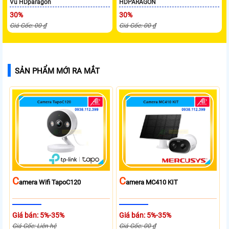
Vu HDparagon
HDPARAGON
30%
30%
Giá Gốc: 00 ₫
Giá Gốc: 00 ₫
SẢN PHẨM MỚI RA MẮT
C
C
Amera Wifi TapoC120
Amera MC410 KIT
Giá bán: 5%-35%
Giá bán: 5%-35%
Giá Gốc: Liên hệ
Giá Gốc: 00 ₫