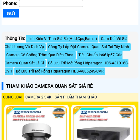
Phone:
Thông Tin:
Linh Kiện Vi Tính Giá Rẻ (Hdd,Cpu,Ram...)
Cam Kết Về Giá
Chất Lượng Và Dịch Vụ
Công Ty Lắp Đặt Camera Quan Sát Tại Tây Ninh
Camera Có Chống Trộm Qua Điện Thoại
Tiêu Chuẩn Ip66 Ip67 Của
Camera Quan Sát Là Gì
Bộ Lưu Trữ Mở Rộng Hdparagon HDS-A81016S-
CVR
Bộ Lưu Trữ Mở Rộng Hdparagon HDS-A80624S-CVR
THAM KHẢO CAMERA QUAN SÁT GIÁ RẺ
CÙNG LOẠI
CAMERA 2K 4K
SẢN PHẨM THAM KHẢO