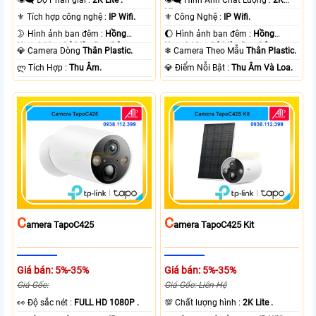
👁️‍🗨 Độ Phân giải :
2K Lite .
👁️‍🗨 Hình Ành Chất Lượng :
2K
Lite .
⚜️ Tích hợp công nghệ :
IP Wifi.
⚜️ Công Nghệ :
IP Wifi.
🌛 Hình ảnh ban đêm :
Hồng
🌔 Hình ảnh ban đêm :
Hồng
Ngoại 10m Có Màu Ban Ðêm.
Ngoại 10m Có Màu Ban Ðêm.
💎 Camera Dòng
Thân Plastic.
❄ Camera Theo Mẫu
Thân Plastic.
️ლ Tích Hợp :
Thu Âm.
️💎 Điểm Nỗi Bật :
Thu Âm Và Loa.
C
C
Amera TapoC425
Amera TapoC425 Kit
Giá bán: 5%-35%
Giá bán: 5%-35%
Giá Gốc:
Giá Gốc: Liên Hệ
️👀 Độ sắc nét :
FULL HD 1080P .
💯 Chất lượng hình :
2K Lite .