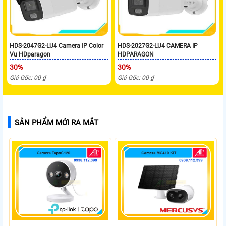
HDS-2047G2-LU4 Camera IP Color
HDS-2027G2-LU4 CAMERA IP
Vu HDparagon
HDPARAGON
30%
30%
Giá Gốc: 00 ₫
Giá Gốc: 00 ₫
SẢN PHẨM MỚI RA MẮT