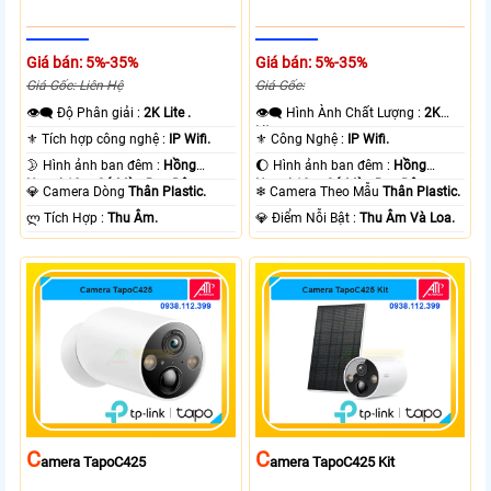
Giá bán: 5%-35%
Giá bán: 5%-35%
Giá Gốc: Liên Hệ
Giá Gốc:
👁️‍🗨 Độ Phân giải :
2K Lite .
👁️‍🗨 Hình Ành Chất Lượng :
2K
Lite .
⚜️ Tích hợp công nghệ :
IP Wifi.
⚜️ Công Nghệ :
IP Wifi.
🌛 Hình ảnh ban đêm :
Hồng
🌔 Hình ảnh ban đêm :
Hồng
Ngoại 10m Có Màu Ban Ðêm.
Ngoại 10m Có Màu Ban Ðêm.
💎 Camera Dòng
Thân Plastic.
❄ Camera Theo Mẫu
Thân Plastic.
️ლ Tích Hợp :
Thu Âm.
️💎 Điểm Nỗi Bật :
Thu Âm Và Loa.
C
C
Amera TapoC425
Amera TapoC425 Kit