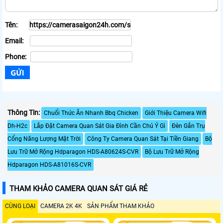
Tên:
Email:
Phone:
Thông Tin:
Chuổi Thức Ăn Nhanh Bbq Chicken
Giới Thiệu Camera Wifi
Dh-H2c
Lắp Đặt Camera Quan Sát Gia Đình Cần Chú Ý Gì
Đèn Gắn Trụ
Cổng Năng Lượng Mặt Trời
Công Ty Camera Quan Sát Tại Tiền Giang
Bộ
Lưu Trữ Mở Rộng Hdparagon HDS-A80624S-CVR
Bộ Lưu Trữ Mở Rộng
Hdparagon HDS-A81016S-CVR
THAM KHẢO CAMERA QUAN SÁT GIÁ RẺ
CÙNG LOẠI
CAMERA 2K 4K
SẢN PHẨM THAM KHẢO