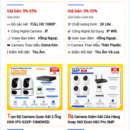
Giá bán: 5%-35%
Giá bán: 5%-35%
Giá Gốc:
Giá Gốc: Liên Hệ
️👀 Độ sắc nét :
FULL HD 1080P .
💯 Chất lượng hình :
2K Lite .
⚜️ Công Nghệ Camera :
IP.
🌠 Công Nghệ Sử Dụng :
IP Wifi.
🌙 Video Ban Đêm :
Hồng Ngoại
🔴 Xem ban đêm :
Hồng Ngoại
10m Hồng Ngoại SMD.
15m Có Màu Ban Ðêm.
👑 Camera Theo Mẫu
Dome Kim
⛓ Camera Theo Mẫu
Thân Plastic.
loại + Nhựa.
️ƒ Điểm Nỗi Bật :
Thu Âm.
️☣️ Điểm Nỗi Bật :
Thu Âm Và Loa.
T
B
Rọn Bộ Camera Quan Sát 2 Ống
Ộ Camera Giám Sát Cửa Hàng
Kính IPC-S2XP-10M0WED
Xoay 360 Ezviz H6C Pro 3MP