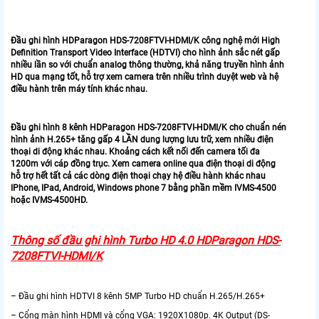
Đầu ghi hình HDParagon HDS-7208FTVI-HDMI/K công nghệ mới High
Definition Transport Video Interface (HDTVI) cho hình ảnh sắc nét gấp
nhiều lần so với chuẩn analog thông thường, khả năng truyền hình ảnh
HD qua mạng tốt, hỗ trợ xem camera trên nhiều trình duyệt web và hệ
điều hành trên máy tính khác nhau.
Đầu ghi hình 8 kênh HDParagon HDS-7208FTVI-HDMI/K cho chuẩn nén
hình ảnh H.265+ tăng gấp 4 LẦN dung lượng lưu trữ, xem nhiều điện
thoại di động khác nhau. Khoảng cách kết nối đến camera tối đa
1200m với cáp đồng trục. Xem camera online qua điện thoại di động
hỗ trợ hết tất cả các dòng điện thoại chạy hệ điều hành khác nhau
IPhone, IPad, Android, Windows phone 7 bằng phần mềm IVMS-4500
hoặc IVMS-4500HD.
Thông số đầu ghi hình Turbo HD 4.0 HDParagon HDS-
7208FTVI-HDMI/K
– Đầu ghi hình HDTVI 8 kênh 5MP Turbo HD chuẩn H.265/H.265+
– Cổng màn hình HDMI và cổng VGA: 1920X1080p. 4K Output (DS-