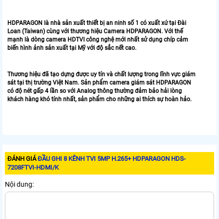
HDPARAGON là nhà sản xuất thiết bị an ninh số 1 có xuất xứ tại Đài
Loan (Taiwan) cùng với thương hiệu Camera HDPARAGON. Với thế
mạnh là dòng camera HDTVI công nghệ mới nhất sử dụng chíp cảm
biến hình ảnh sản xuất tại Mỹ với độ sắc nết cao.
​Thương hiệu đã tạo dựng được uy tín và chất lượng trong lĩnh vực giám
sát tại thị trường Việt Nam. Sản phẩm camera giám sát HDPARAGON
có độ nét gấp 4 lần so với Analog thông thường đảm bảo hải lòng
khách hàng khó tính nhất, sản phẩm cho những ai thích sự hoàn hảo.
ĐÁNH GIÁ
ĐẦU GHI 8 KÊNH TVI 5MP H.265+ HDPARAGON HDS-
7208FTVI-HDMI/K
Nội dung: