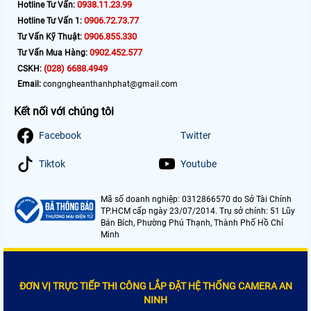
0938.11.23.99
Hotline Tư Vấn:
0906.72.73.77
Hotline Tư Vấn 1:
0906.855.330
Tư Vấn Kỹ Thuật:
0902.452.577
Tư Vấn Mua Hàng:
(028) 6688.4949
CSKH:
Email:
congngheanthanhphat@gmail.com
Kết nối với chúng tôi
Facebook
Twitter
Tiktok
Youtube
Mã số doanh nghiệp: 0312866570 do Sở Tài Chính
TP.HCM cấp ngày 23/07/2014. Trụ sở chính: 51 Lũy
Bán Bích, Phường Phú Thạnh, Thành Phố Hồ Chí
Minh
ĐƠN VỊ TRỰC TIẾP THI CÔNG LẮP ĐẶT HỆ THỐNG CAMERA AN
NINH