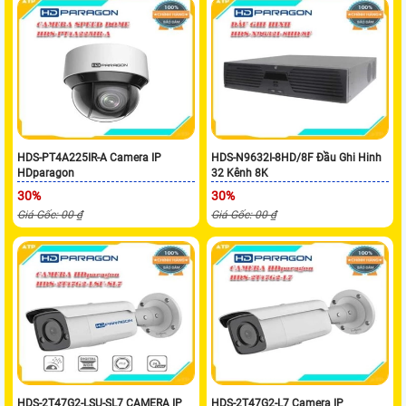
HDS-PT4A225IR-A Camera IP
HDS-N9632I-8HD/8F Đầu Ghi Hinh
HDparagon
32 Kênh 8K
30%
30%
Giá Gốc: 00 ₫
Giá Gốc: 00 ₫
HDS-2T47G2-LSU-SL7 CAMERA IP
HDS-2T47G2-L7 Camera IP