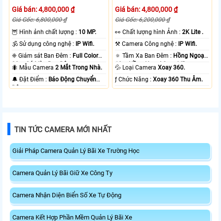
Giá bán: 4,800,000 ₫
Giá bán: 4,800,000 ₫
Giá Gốc: 6,800,000 ₫
Giá Gốc: 6,200,000 ₫
🦉 Hình ảnh chất lượng :
10 MP.
️👀 Chất lượng hình Ảnh :
2K Lite .
🕉️ Sử dụng công nghệ :
IP Wifi.
⚒ Camera Công nghệ :
IP Wifi.
❈ Giám sát Ban Đêm :
Full Color
🔅 Tầm Xa Ban Đêm :
Hồng Ngoại
20m Có Màu Ban Ðêm.
10m Hồng Ngoại Smart IR.
🐜 Mẫu Camera
2 Mắt Trong Nhà.
💦 Loại Camera
Xoay 360.
️🔔 Đặt Điểm :
Báo Động Chuyển
️ƒ Chức Năng :
Xoay 360 Thu Âm.
Động.
TIN TỨC CAMERA MỚI NHẤT
Giải Pháp Camera Quản Lý Bãi Xe Trường Học
Camera Quản Lý Bãi Giữ Xe Công Ty
Camera Nhận Diện Biển Số Xe Tự Động
Camera Kết Hợp Phần Mềm Quản Lý Bãi Xe