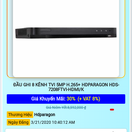
ĐẦU GHI 8 KÊNH TVI 5MP H.265+ HDPARAGON HDS-
7208FTVI-HDMI/K
Giá Khuyến Mãi:
30%
(+ VAT 8%)
Giá Niêm Yết:8,592,000 ₫
Thương Hiệu
Hdparagon
Ngày Đăng
3/21/2020 10:40:12 AM