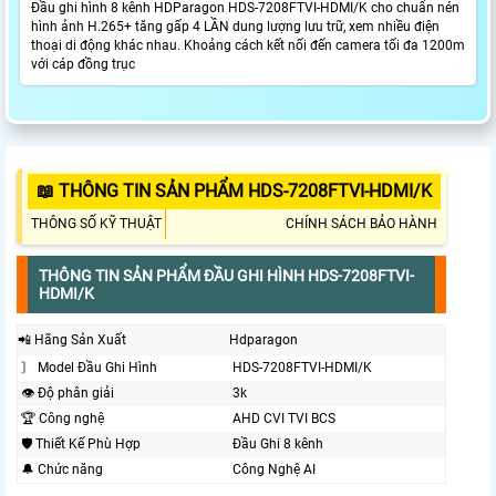
Đầu ghi hình 8 kênh HDParagon HDS-7208FTVI-HDMI/K cho chuẩn nén
hình ảnh H.265+ tăng gấp 4 LẦN dung lượng lưu trữ, xem nhiều điện
thoại di động khác nhau. Khoảng cách kết nối đến camera tối đa 1200m
với cáp đồng trục
📖 THÔNG TIN SẢN PHẨM HDS-7208FTVI-HDMI/K
THÔNG SỐ KỸ THUẬT
CHÍNH SÁCH BẢO HÀNH
THÔNG TIN SẢN PHẨM ĐẦU GHI HÌNH HDS-7208FTVI-
HDMI/K
📲 Hãng Sản Xuất
Hdparagon
〙 Model Đầu Ghi Hình
HDS-7208FTVI-HDMI/K
👁 Độ phân giải
3k
🏆 Công nghệ
AHD CVI TVI BCS
🛡 Thiết Kế Phù Hợp
Đầu Ghi 8 kênh
🔔 Chức năng
Công Nghệ AI