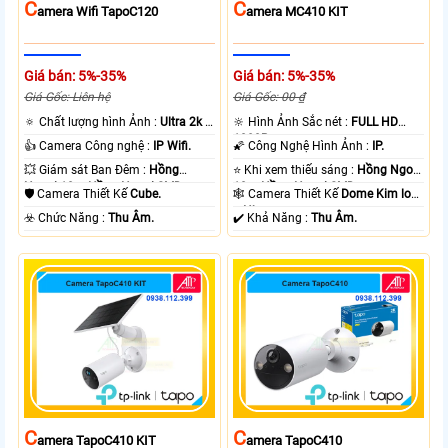
C
C
Amera Wifi TapoC120
Amera MC410 KIT
Giá bán: 5%-35%
Giá bán: 5%-35%
Giá Gốc: Liên hệ
Giá Gốc: 00 ₫
🔅 Chất lượng hình Ảnh :
Ultra 2k +
🔆 Hình Ảnh Sắc nét :
FULL HD
.
1080P .
👍 Camera Công nghệ :
IP Wifi.
🌠 Công Nghệ Hình Ảnh :
IP.
💥 Giám sát Ban Đêm :
Hồng
⭐ Khi xem thiếu sáng :
Hồng Ngoại
Ngoại 10m Hồng Ngoại SMD.
10m Hồng Ngoại SMD.
🛡 Camera Thiết Kế
Cube.
🕸️ Camera Thiết Kế
Dome Kim loại
+ Nhựa.
️☣️ Chức Năng :
Thu Âm.
️✔️ Khả Năng :
Thu Âm.
C
C
Amera TapoC410 KIT
Amera TapoC410