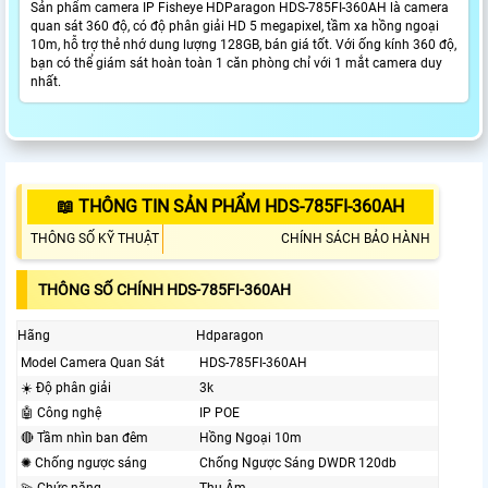
Sản phẩm camera IP Fisheye HDParagon HDS-785FI-360AH là camera
quan sát 360 độ, có độ phân giải HD 5 megapixel, tầm xa hồng ngoại
10m, hỗ trợ thẻ nhớ dung lượng 128GB, bán giá tốt. Với ống kính 360 độ,
bạn có thể giám sát hoàn toàn 1 căn phòng chỉ với 1 mắt camera duy
nhất.
📖 THÔNG TIN SẢN PHẨM HDS-785FI-360AH
THÔNG SỐ KỸ THUẬT
CHÍNH SÁCH BẢO HÀNH
THÔNG SỐ CHÍNH HDS-785FI-360AH
Hãng
Hdparagon
Model Camera Quan Sát
HDS-785FI-360AH
☀️ Độ phân giải
3k
🤖️ Công nghệ
IP POE
🔴 Tầm nhìn ban đêm
Hồng Ngoại 10m
✺ Chống ngược sáng
Chống Ngược Sáng DWDR 120db