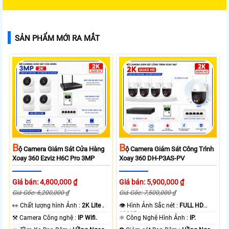
SẢN PHẨM MỚI RA MẮT
B
B
Ộ Camera Giám Sát Cửa Hàng
Ộ Camera Giám Sát Công Trình
Xoay 360 Ezviz H6C Pro 3MP
Xoay 360 DH-P3AS-PV
Giá bán: 4,800,000 ₫
Giá bán: 5,900,000 ₫
Giá Gốc: 6,200,000 ₫
Giá Gốc: 7,500,000 ₫
️👀 Chất lượng hình Ảnh :
2K Lite .
👁 Hình Ảnh Sắc nét :
FULL HD
1080P .
⚒ Camera Công nghệ :
IP Wifi.
⚛️ Công Nghệ Hình Ảnh :
IP.