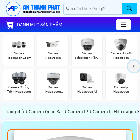
DANH MỤC SẢN PHẨM
Camera
Camera
Camera
Camera Ultra 4k
Hdparagon Zoom
Hdparagon
Hdparagon Hồng
Hdparagon
Ngoại
Camera Chống
Camera
Camera
Camera Ip
Trộm Hdparagon
Hdparagon
Hdparagon Ai
Hdparagon
Starlight
›
›
›
›
Trang chủ
Camera Quan Sát
Camera IP
Camera Ip Hdparagon