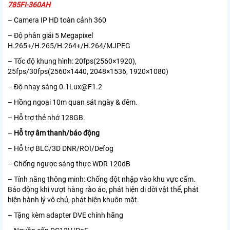
785FI-360AH
– Camera IP HD toàn cảnh 360
– Độ phân giải 5 Megapixel
H.265+/H.265/H.264+/H.264/MJPEG
– Tốc độ khung hình: 20fps(2560×1920),
25fps/30fps(2560×1440, 2048×1536, 1920×1080)
– Độ nhạy sáng 0.1Lux@F1.2
– Hồng ngoại 10m quan sát ngày & đêm.
– Hỗ trợ thẻ nhớ 128GB.
–
Hỗ trợ âm thanh/báo động
– Hỗ trợ BLC/3D DNR/ROI/Defog
– Chống ngược sáng thực WDR 120dB
– Tính năng thông minh: Chống đột nhập vào khu vực cấm.
Báo động khi vượt hàng rào ảo, phát hiện di dời vật thể, phát
hiện hành lý vô chủ, phát hiện khuôn mặt.
– Tặng kèm adapter DVE chính hãng