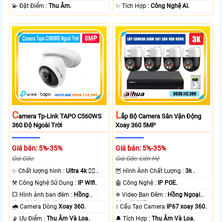
+ Nhựa.
️💫 Đặt Điểm :
Thu Âm.
️✨ Tích Hợp :
Công Nghệ AI.
L
C
Ắp Bộ Camera Sân Vận Động
Amera Tp-Link TAPO C560WS
Xoay 360 5MP
360 Độ Ngoài Trời
Giá bán: 5%-35%
Giá bán: 5%-35%
Giá Gốc: Liên Hệ
Giá Gốc:
🦉 Hình Ành Chất Lượng :
3k .
✨ Chất lượng hình :
Ultra 4k 👍🏾 .
🤖️ Công Nghệ :
IP POE.
⚒ Công Nghệ Sử Dụng :
IP Wifi.
❈ Video Ban Đêm :
Hồng Ngoại
💥 Hình ảnh ban đêm :
Hồng
30m ONVIF.
Ngoại 10m Starlight.
↕️ Cấu Tạo Camera
IP67 xoay 360.
🌧️ Camera Dòng
Xoay 360.
️🔔 Tích Hợp :
Thu Âm Và Loa.
️📡 Ưu Điểm :
Thu Âm Và Loa.