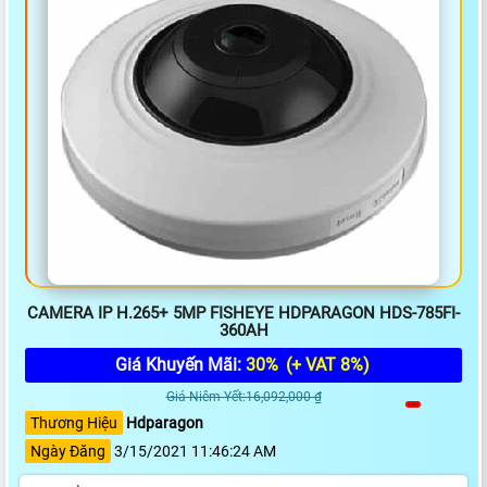
CAMERA IP H.265+ 5MP FISHEYE HDPARAGON HDS-785FI-
360AH
Giá Khuyến Mãi:
30%
(+ VAT 8%)
Giá Niêm Yết:16,092,000 ₫
Thương Hiệu
Hdparagon
Ngày Đăng
3/15/2021 11:46:24 AM