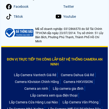
Facebook
Twitter
Tiktok
Youtube
Mã số doanh nghiệp: 0312866570 do Sở Tài Chính
TP.HCM cấp ngày 23/07/2014. Trụ sở chính: 51 Lũy
Bán Bích, Phường Phú Thạnh, Thành Phố Hồ Chí
Minh
ĐƠN VỊ TRỰC TIẾP THI CÔNG LẮP ĐẶT HỆ THỐNG CAMERA AN
NINH
Lắp Camera Vantech Giá Rẻ
Camera Dahua Giá Rẻ
Camera Kbvision Chính Hãng
Camera HIKVISION
Camera an ninh
Lắp camera gia đình
Lắp camera xem qua điện thoại
Lắp Camera Cửa Hàng Loại Nào
Lắp Camera Văn Phòng