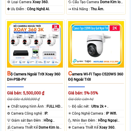
Ngoại 10m Hồng Ngoại SMD.
30m Hồng Ngoại Smart IR.
💦 Cấu Tạo Camera
Dome Kim loại
💢 Loại Camera
Xoay 360.
+ Nhựa.
️⇝ Khả Năng :
Thu Âm.
️✤ Ưu Điểm :
Công Nghệ AI.
B
C
Ộ Camera Ngoài Trời Xoay 360
Amera Wi-Fi Tapo C520WS 360
DH-P5B-PV
Độ Ngoài Trời
Giá bán: 5,500,000 ₫
Giá bán: 5%-35%
Giá Gốc: 6,500,000 ₫
Giá Gốc: Liên hệ
☀️ Chất lượng hình Ảnh :
FULL HD
✨ Độ sắc nét :
Ultra 2k + .
1080P .
⚙ Camera Công nghệ :
IP.
✳️ Công Nghệ Camera :
IP Wifi.
💡 Giám sát Ban Đêm :
Hồng
🌜 Nhìn Ban Đêm :
Hồng Ngoại
Ngoại 10m Hồng Ngoại SMD.
30m Có Màu Ban Ðêm.
🕉️ Camera Thiết Kế
Dome Kim loại
❄ Camera Thiết Kế
Xoay 360.