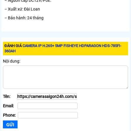
– Nguồn cấp DC12V/PoE.
– Xuất xứ: Đài Loan
– Bảo hành: 24 tháng
ĐÁNH GIÁ
CAMERA IP H.265+ 5MP FISHEYE HDPARAGON HDS-785FI-
360AH
Nội dung:
Tên:
Email:
Phone: