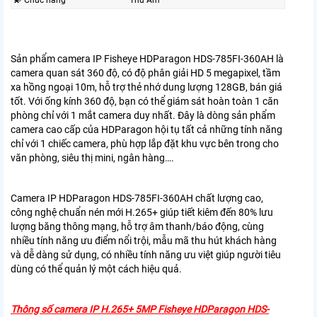
💫 Chức năng
Thu Âm
Sản phẩm camera IP Fisheye HDParagon HDS-785FI-360AH là
camera quan sát 360 độ, có độ phân giải HD 5 megapixel, tầm
xa hồng ngoại 10m, hỗ trợ thẻ nhớ dung lượng 128GB, bán giá
tốt. Với ống kính 360 độ, bạn có thể giám sát hoàn toàn 1 căn
phòng chỉ với 1 mắt camera duy nhất. Đây là dòng sản phẩm
camera cao cấp của HDParagon hội tụ tất cả những tính năng
chỉ với 1 chiếc camera, phù hợp lắp đặt khu vực bên trong cho
văn phòng, siêu thị mini, ngân hàng….
Camera IP HDParagon HDS-785FI-360AH chất lượng cao,
công nghệ chuẩn nén mới H.265+ giúp tiết kiêm đến 80% lưu
lượng băng thông mạng, hỗ trợ âm thanh/báo động, cùng
nhiều tính năng ưu điểm nổi trội, mẫu mã thu hút khách hàng
và dễ dàng sử dụng, có nhiều tính năng ưu việt giúp người tiêu
dùng có thể quản lý một cách hiệu quả.
Thông số camera IP H.265+ 5MP Fisheye HDParagon HDS-