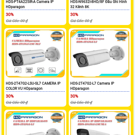
HDS-PT4A225IR-A Camera IP
HDS-N9632I-8HD/8F Đầu Ghi Hinh
HDparagon
32 Kênh 8K
30%
30%
Giá Gốc: 00 ₫
Giá Gốc: 00 ₫
HDS-2T47G2-LSU-SL7 CAMERA IP
HDS-2T47G2-L7 Camera IP
COLOR VU HDparagon
HDparagon
30%
30%
Giá Gốc: 00 ₫
Giá Gốc: 00 ₫