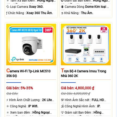
🔅 Tầm Xa Ban Đêm :
Hồng Ngoại
✪ Giám sát Ban Đêm :
Hồng Ngoại
10m Hồng Ngoại Smart IR.
10m Hồng Ngoại SMD.
💦 Loại Camera
Xoay 360.
🐜 Camera Dòng
Dome Kim loại +
Nhựa.
️ƒ Chức Năng :
Xoay 360 Thu Âm.
️➲ Khả Năng :
Thu Âm.
T
C
Rọn Bộ 4 Camera Imou Trong
Amera Wi-Fi Tp-Link MC510
Nhà 360 2K
356 Độ
Giá bán: 4,800,000 ₫
Giá bán: 5%-35%
Giá Gốc: 6,000,000 ₫
Giá Gốc:
💯 Hình Ảnh Sắc nét :
FULL HD
️⚡ Hình Ành Chất Lượng :
2K Lite .
1080P .
🕉️ Công Nghệ Hình Ảnh :
IP.
⚛️ Công Nghệ :
IP Wifi.
💡 Giám sát Ban Đêm :
Hồng
🔅 Xem ban đêm :
Hồng Ngoại