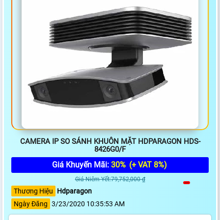
CAMERA IP SO SÁNH KHUÔN MẶT HDPARAGON HDS-
8426G0/F
Giá Khuyến Mãi:
30%
(+ VAT 8%)
Giá Niêm Yết:79,752,000 ₫
Thương Hiệu
Hdparagon
Ngày Đăng
3/23/2020 10:35:53 AM