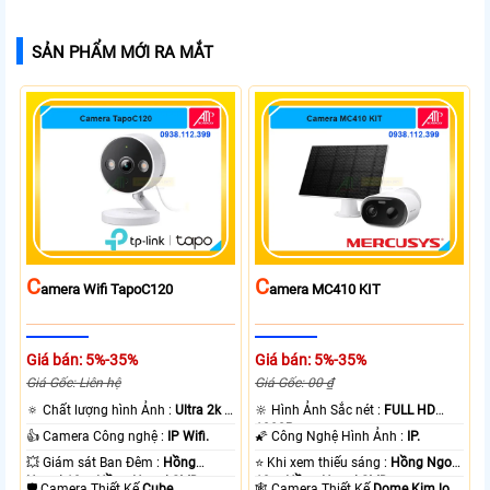
SẢN PHẨM MỚI RA MẮT
C
C
Amera Wifi TapoC120
Amera MC410 KIT
Giá bán: 5%-35%
Giá bán: 5%-35%
Giá Gốc: Liên hệ
Giá Gốc: 00 ₫
🔅 Chất lượng hình Ảnh :
Ultra 2k +
🔆 Hình Ảnh Sắc nét :
FULL HD
.
1080P .
👍 Camera Công nghệ :
IP Wifi.
🌠 Công Nghệ Hình Ảnh :
IP.
💥 Giám sát Ban Đêm :
Hồng
⭐ Khi xem thiếu sáng :
Hồng Ngoại
Ngoại 10m Hồng Ngoại SMD.
10m Hồng Ngoại SMD.
🛡 Camera Thiết Kế
Cube.
🕸️ Camera Thiết Kế
Dome Kim loại