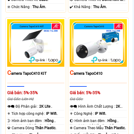
+ Nhựa.
️☣️ Chức Năng :
Thu Âm.
️✔️ Khả Năng :
Thu Âm.
C
C
Amera TapoC410 KIT
Amera TapoC410
Giá bán: 5%-35%
Giá bán: 5%-35%
Giá Gốc: Liên Hệ
Giá Gốc:
👁️‍🗨 Độ Phân giải :
2K Lite .
👁️‍🗨 Hình Ành Chất Lượng :
2K
Lite .
⚜️ Tích hợp công nghệ :
IP Wifi.
⚜️ Công Nghệ :
IP Wifi.
🌛 Hình ảnh ban đêm :
Hồng
🌔 Hình ảnh ban đêm :
Hồng
Ngoại 10m Có Màu Ban Ðêm.
Ngoại 10m Có Màu Ban Ðêm.
💎 Camera Dòng
Thân Plastic.
❄ Camera Theo Mẫu
Thân Plastic.