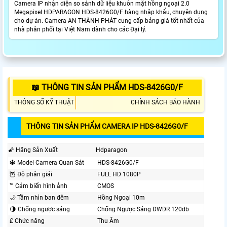
Camera IP nhận diện so sánh dữ liệu khuôn mặt hồng ngoại 2.0
Megapixel HDPARAGON HDS-8426G0/F hàng nhập khẩu, chuyên dụng
cho dự án. Camera AN THÀNH PHÁT cung cấp bảng giá tốt nhất của
nhà phân phối tại Việt Nam dành cho các Đại lý.
📖 THÔNG TIN SẢN PHẨM HDS-8426G0/F
THÔNG SỐ KỸ THUẬT
CHÍNH SÁCH BẢO HÀNH
THÔNG TIN SẢN PHẨM CAMERA IP HDS-8426G0/F
🌠 Hãng Sản Xuất
Hdparagon
🔱 Model Camera Quan Sát
HDS-8426G0/F
🦉 Độ phân giải
FULL HD 1080P
™️ Cảm biến hình ảnh
CMOS
🌙 Tầm nhìn ban đêm
Hồng Ngoại 10m
🌗 Chống ngược sáng
Chống Ngược Sáng DWDR 120db
₤ Chức năng
Thu Âm