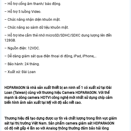
– Hỗ trợ cổng âm thanh/ báo động.
– Hỗ trợ 5 luồng Video.
– Chức năng nhận diện khuôn mặt.
– Chức năng so sánh dữ liệu khuôn mặt.
– Hỗ trợ khe cắm thẻ nhớ microSD/SDHC/SDXC dung lượng lên đến
128GB.
– Nguồn điện: 12VDC.
– Dễ dàng giám sát qua điện thoại di động, iPad, iPhone,…
– Bảo hành: 24 tháng.
– Xuất xứ: Đài Loan
HDPARAGON là nhà sản xuất thiết bị an ninh số 1 có xuất xứ tại Đài
Loan (Taiwan) cùng với thương hiệu Camera HDPARAGON. Với thế
mạnh là dòng camera HDTVI công nghệ mới nhất sử dụng chíp cảm
biến hình ảnh sản xuất tại Mỹ với độ sắc nết cao.
​Thương hiệu đã tạo dựng được uy tín và chất lượng trong lĩnh vực giám
sát tại thị trường Việt Nam. Sản phẩm camera giám sát HDPARAGON
có độ nét gấp 4 lần so với Analog thông thường đảm bảo hải lòng