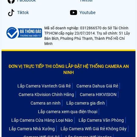
Facebook
Twitter
Tiktok
Youtube
Mã số doanh nghiệp: 0312866570 do Sở Tài Chính
TP.HCM cấp ngày 23/07/2014. Trụ sở chính: 51 Lũy
Bán Bích, Phường Phú Thạnh, Thành Phố Hồ Chí
Minh
ĐƠN VỊ TRỰC TIẾP THI CÔNG LẮP ĐẶT HỆ THỐNG CAMERA AN
NINH
Lắp Camera Vantech Giá Rẻ
Camera Dahua Giá Rẻ
Camera Kbvision Chính Hãng
Camera HIKVISION
Camera an ninh
Lắp camera gia đình
Lắp camera xem qua điện thoại
Lắp Camera Cửa Hàng Loại Nào
Lắp Camera Văn Phòng
Lắp Camera Nhà Xưởng
Lắp Camera Wifi Giá Rẻ Không Dây