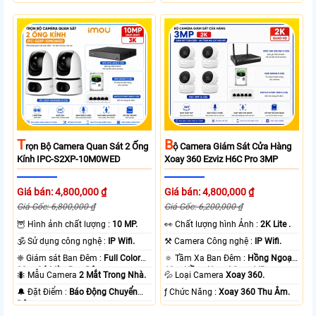
T
B
Rọn Bộ Camera Quan Sát 2 Ống
Ộ Camera Giám Sát Cửa Hàng
Kính IPC-S2XP-10M0WED
Xoay 360 Ezviz H6C Pro 3MP
Giá bán: 4,800,000 ₫
Giá bán: 4,800,000 ₫
Giá Gốc: 6,800,000 ₫
Giá Gốc: 6,200,000 ₫
🦉 Hình ảnh chất lượng :
10 MP.
️👀 Chất lượng hình Ảnh :
2K Lite .
🕉️ Sử dụng công nghệ :
IP Wifi.
⚒ Camera Công nghệ :
IP Wifi.
❈ Giám sát Ban Đêm :
Full Color
🔅 Tầm Xa Ban Đêm :
Hồng Ngoại
20m Có Màu Ban Ðêm.
10m Hồng Ngoại Smart IR.
🐜 Mẫu Camera
2 Mắt Trong Nhà.
💦 Loại Camera
Xoay 360.
️🔔 Đặt Điểm :
Báo Động Chuyển
️ƒ Chức Năng :
Xoay 360 Thu Âm.
Động.