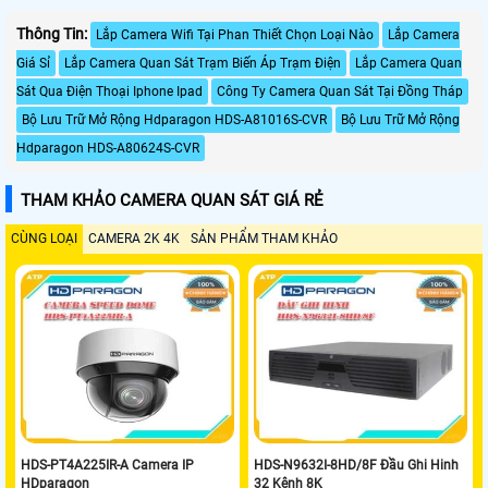
Thông Tin:
Lắp Camera Wifi Tại Phan Thiết Chọn Loại Nào
Lắp Camera
Giá Sỉ
Lắp Camera Quan Sát Trạm Biến Áp Trạm Điện
Lắp Camera Quan
Sát Qua Điện Thoại Iphone Ipad
Công Ty Camera Quan Sát Tại Đồng Tháp
Bộ Lưu Trữ Mở Rộng Hdparagon HDS-A81016S-CVR
Bộ Lưu Trữ Mở Rộng
Hdparagon HDS-A80624S-CVR
THAM KHẢO CAMERA QUAN SÁT GIÁ RẺ
CÙNG LOẠI
CAMERA 2K 4K
SẢN PHẨM THAM KHẢO
HDS-PT4A225IR-A Camera IP
HDS-N9632I-8HD/8F Đầu Ghi Hinh
HDparagon
32 Kênh 8K