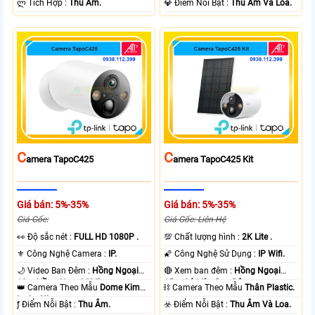
️ლ Tích Hợp :
Thu Âm.
️💎 Điểm Nỗi Bật :
Thu Âm Và Loa.
C
C
Amera TapoC425
Amera TapoC425 Kit
Giá bán: 5%-35%
Giá bán: 5%-35%
Giá Gốc:
Giá Gốc: Liên Hệ
️👀 Độ sắc nét :
FULL HD 1080P .
💯 Chất lượng hình :
2K Lite .
⚜️ Công Nghệ Camera :
IP.
🌠 Công Nghệ Sử Dụng :
IP Wifi.
🌙 Video Ban Đêm :
Hồng Ngoại
🔴 Xem ban đêm :
Hồng Ngoại
10m Hồng Ngoại SMD.
15m Có Màu Ban Ðêm.
👑 Camera Theo Mẫu
Dome Kim
⛓ Camera Theo Mẫu
Thân Plastic.
loại + Nhựa.
️ƒ Điểm Nỗi Bật :
Thu Âm.
️☣️ Điểm Nỗi Bật :
Thu Âm Và Loa.