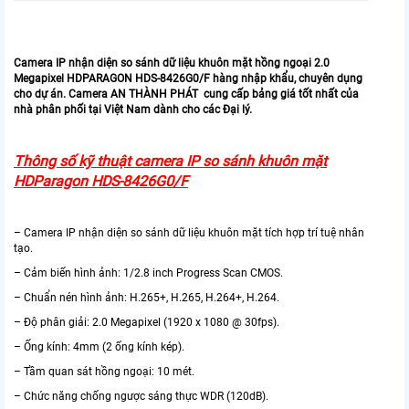
Camera IP nhận diện so sánh dữ liệu khuôn mặt hồng ngoại 2.0
Megapixel HDPARAGON HDS-8426G0/F hàng nhập khẩu, chuyên dụng
cho dự án. Camera AN THÀNH PHÁT cung cấp bảng giá tốt nhất của
nhà phân phối tại Việt Nam dành cho các Đại lý.
Thông số kỹ thuật camera IP so sánh khuôn mặt
HDParagon HDS-8426G0/F
– Camera IP nhận diện so sánh dữ liệu khuôn mặt tích hợp trí tuệ nhân
tạo.
– Cảm biến hình ảnh: 1/2.8 inch Progress Scan CMOS.
– Chuẩn nén hình ảnh: H.265+, H.265, H.264+, H.264.
– Độ phân giải: 2.0 Megapixel (1920 x 1080 @ 30fps).
– Ống kính: 4mm (2 ống kính kép).
– Tầm quan sát hồng ngoại: 10 mét.
– Chức năng chống ngược sáng thực WDR (120dB).