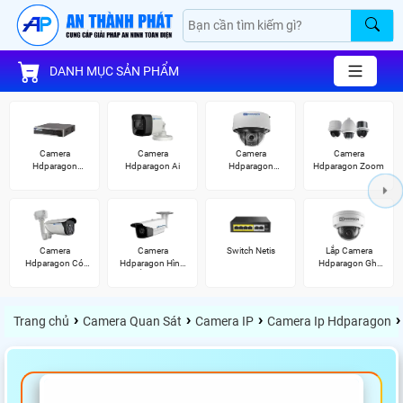
DANH MỤC SẢN PHẨM
Camera
Camera
Camera
Camera
Hdparagon
Hdparagon Ai
Hdparagon
Hdparagon Zoom
Starlight
Starlight
Camera
Camera
Switch Netis
Lắp Camera
Hdparagon Có
Hdparagon Hình
Hdparagon Ghi
Màu Ban Đêm
Ảnh 4K
Âm
›
›
›
›
Trang chủ
Camera Quan Sát
Camera IP
Camera Ip Hdparagon