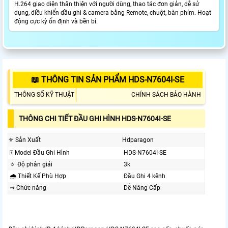
H.264 giao diện thân thiện với người dùng, thao tác đơn giản, dễ sử
dụng, điều khiển đầu ghi & camera bằng Remote, chuột, bàn phím. Hoạt
động cực kỳ ổn định và bền bỉ.
📖 THÔNG TIN SẢN PHẨM HDS-N7604I-SE
THÔNG SỐ KỸ THUẬT
CHÍNH SÁCH BẢO HÀNH
THÔNG CHI TIẾT ĐẦU GHI HÌNH HDS-N7604I-SE
⚜️ Sản Xuất
Hdparagon
🀄 Model Đầu Ghi Hình
HDS-N7604I-SE
🔅 Độ phân giải
3k
🌧️ Thiết Kế Phù Hợp
Đầu Ghi 4 kênh
⇝ Chức năng
Dễ Nâng Cấp