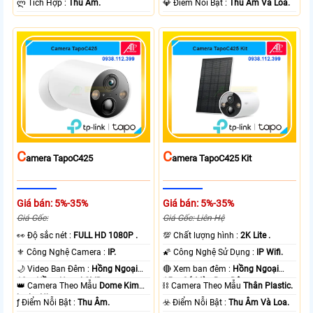
️ლ Tích Hợp :
Thu Âm.
️💎 Điểm Nỗi Bật :
Thu Âm Và Loa.
C
C
Amera TapoC425
Amera TapoC425 Kit
Giá bán: 5%-35%
Giá bán: 5%-35%
Giá Gốc:
Giá Gốc: Liên Hệ
️👀 Độ sắc nét :
FULL HD 1080P .
💯 Chất lượng hình :
2K Lite .
⚜️ Công Nghệ Camera :
IP.
🌠 Công Nghệ Sử Dụng :
IP Wifi.
🌙 Video Ban Đêm :
Hồng Ngoại
🔴 Xem ban đêm :
Hồng Ngoại
10m Hồng Ngoại SMD.
15m Có Màu Ban Ðêm.
👑 Camera Theo Mẫu
Dome Kim
⛓ Camera Theo Mẫu
Thân Plastic.
loại + Nhựa.
️ƒ Điểm Nỗi Bật :
Thu Âm.
️☣️ Điểm Nỗi Bật :
Thu Âm Và Loa.