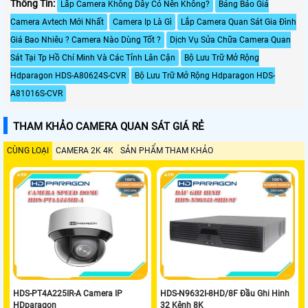
Thông Tin:
Lắp Camera Không Dây Có Nên Không?
Bảng Báo Giá
Camera Avtech Mới Nhất
Camera Ip Là Gì
Lắp Camera Quan Sát Gia Đình
Giá Bao Nhiêu ? Camera Nào Dùng Tốt ?
Dịch Vụ Sửa Chữa Camera Quan
Sát Tại Tp Hồ Chí Minh Và Các Tỉnh Lân Cận
Bộ Lưu Trữ Mở Rộng
Hdparagon HDS-A80624S-CVR
Bộ Lưu Trữ Mở Rộng Hdparagon HDS-
A81016S-CVR
THAM KHẢO CAMERA QUAN SÁT GIÁ RẺ
CÙNG LOẠI
CAMERA 2K 4K
SẢN PHẨM THAM KHẢO
HDS-PT4A225IR-A Camera IP
HDS-N9632I-8HD/8F Đầu Ghi Hinh
HDparagon
32 Kênh 8K