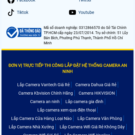
Facebook
Twitter
Tiktok
Youtube
Mã số doanh nghiệp: 0312866570 do Sở Tài Chính
TP.HCM cấp ngày 23/07/2014. Trụ sở chính: 51 Lũy
Bán Bích, Phường Phú Thạnh, Thành Phố Hồ Chí
Minh
ĐƠN VỊ TRỰC TIẾP THI CÔNG LẮP ĐẶT HỆ THỐNG CAMERA AN
NINH
Lắp Camera Vantech Giá Rẻ
Camera Dahua Giá Rẻ
Camera Kbvision Chính Hãng
Camera HIKVISION
Camera an ninh
Lắp camera gia đình
Lắp camera xem qua điện thoại
Lắp Camera Cửa Hàng Loại Nào
Lắp Camera Văn Phòng
Lắp Camera Nhà Xưởng
Lắp Camera Wifi Giá Rẻ Không Dây