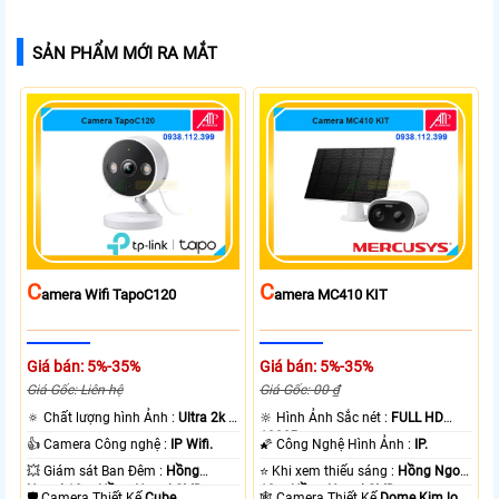
SẢN PHẨM MỚI RA MẮT
C
C
Amera Wifi TapoC120
Amera MC410 KIT
Giá bán: 5%-35%
Giá bán: 5%-35%
Giá Gốc: Liên hệ
Giá Gốc: 00 ₫
🔅 Chất lượng hình Ảnh :
Ultra 2k +
🔆 Hình Ảnh Sắc nét :
FULL HD
.
1080P .
👍 Camera Công nghệ :
IP Wifi.
🌠 Công Nghệ Hình Ảnh :
IP.
💥 Giám sát Ban Đêm :
Hồng
⭐ Khi xem thiếu sáng :
Hồng Ngoại
Ngoại 10m Hồng Ngoại SMD.
10m Hồng Ngoại SMD.
🛡 Camera Thiết Kế
Cube.
🕸️ Camera Thiết Kế
Dome Kim loại