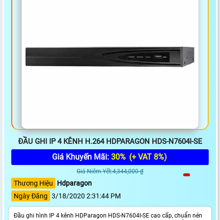
ĐẦU GHI IP 4 KÊNH H.264 HDPARAGON HDS-N7604I-SE
Giá Khuyến Mãi:
30%
(+ VAT 8%)
Giá Niêm Yết:4,344,000 ₫
Thương Hiệu
Hdparagon
Ngày Đăng
3/18/2020 2:31:44 PM
Đầu ghi hình IP 4 kênh HDParagon HDS-N7604I-SE cao cấp, chuẩn nén