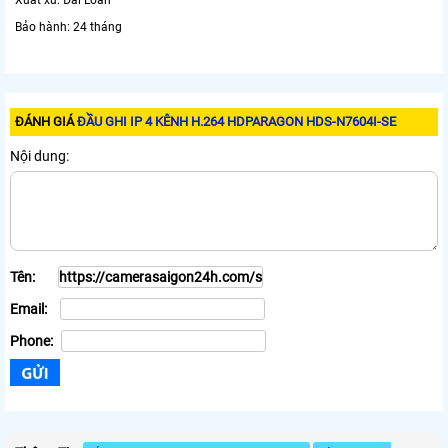
Xuất xứ: Đài Loan
Bảo hành: 24 tháng
ĐÁNH GIÁ
ĐẦU GHI IP 4 KÊNH H.264 HDPARAGON HDS-N7604I-SE
Nội dung:
Tên:
Email:
Phone: