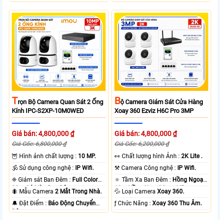
T
B
Rọn Bộ Camera Quan Sát 2 Ống
Ộ Camera Giám Sát Cửa Hàng
Kính IPC-S2XP-10M0WED
Xoay 360 Ezviz H6C Pro 3MP
Giá bán: 4,800,000 ₫
Giá bán: 4,800,000 ₫
Giá Gốc: 6,800,000 ₫
Giá Gốc: 6,200,000 ₫
🦉 Hình ảnh chất lượng :
10 MP.
️👀 Chất lượng hình Ảnh :
2K Lite .
🕉️ Sử dụng công nghệ :
IP Wifi.
⚒ Camera Công nghệ :
IP Wifi.
❈ Giám sát Ban Đêm :
Full Color
🔅 Tầm Xa Ban Đêm :
Hồng Ngoại
20m Có Màu Ban Ðêm.
10m Hồng Ngoại Smart IR.
🐜 Mẫu Camera
2 Mắt Trong Nhà.
💦 Loại Camera
Xoay 360.
️🔔 Đặt Điểm :
Báo Động Chuyển
️ƒ Chức Năng :
Xoay 360 Thu Âm.
Động.