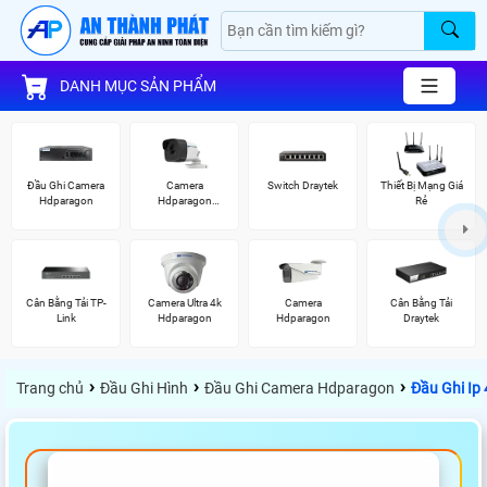
DANH MỤC SẢN PHẨM
Đầu Ghi Camera
Camera
Switch Draytek
Thiết Bị Mạng Giá
Hdparagon
Hdparagon
Rẻ
2.0MP
Cân Bằng Tải TP-
Camera Ultra 4k
Camera
Cân Bằng Tải
Link
Hdparagon
Hdparagon
Draytek
›
›
›
Trang chủ
Đầu Ghi Hình
Đầu Ghi Camera Hdparagon
Đầu Ghi Ip