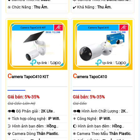
+ Nhựa.
️☣️ Chức Năng :
Thu Âm.
️✔️ Khả Năng :
Thu Âm.
C
C
Amera TapoC410 KIT
Amera TapoC410
Giá bán: 5%-35%
Giá bán: 5%-35%
Giá Gốc: Liên Hệ
Giá Gốc:
👁️‍🗨 Độ Phân giải :
2K Lite .
👁️‍🗨 Hình Ành Chất Lượng :
2K
Lite .
⚜️ Tích hợp công nghệ :
IP Wifi.
⚜️ Công Nghệ :
IP Wifi.
🌛 Hình ảnh ban đêm :
Hồng
🌔 Hình ảnh ban đêm :
Hồng
Ngoại 10m Có Màu Ban Ðêm.
Ngoại 10m Có Màu Ban Ðêm.
💎 Camera Dòng
Thân Plastic.
❄ Camera Theo Mẫu
Thân Plastic.