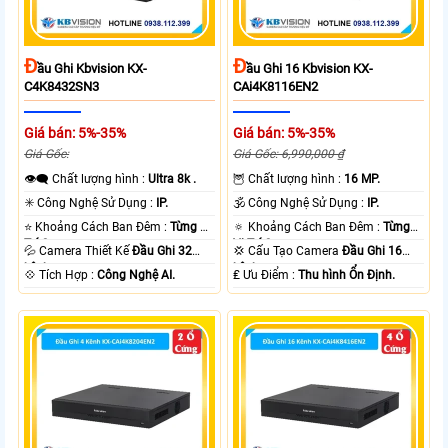
Đ
Đ
Ầu Ghi Kbvision KX-
Ầu Ghi 16 Kbvision KX-
C4K8432SN3
CAi4K8116EN2
Giá bán: 5%-35%
Giá bán: 5%-35%
Giá Gốc:
Giá Gốc: 6,990,000 ₫
👁️‍🗨 Chất lượng hình :
Ultra 8k .
🦉 Chất lượng hình :
16 MP.
✳️ Công Nghệ Sử Dụng :
IP.
🕉️ Công Nghệ Sử Dụng :
IP.
⭐ Khoảng Cách Ban Đêm :
Từng Vị
🔅 Khoảng Cách Ban Đêm :
Từng
Trí Camera .
Vị Trí Camera .
💦 Camera Thiết Kế
Đầu Ghi 32
💢 Cấu Tạo Camera
Đầu Ghi 16
kênh.
kênh.
️💠 Tích Hợp :
Công Nghệ AI.
️₤ Ưu Điểm :
Thu hình Ổn Định.