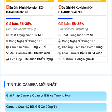
Đ
Đ
Ầu Ghi Hình Kbvision KX-
Ầu Ghi 64 Kbvision KX-
DAi4K81632EN3
DAi4K81664EN3
Giá bán: 5%-35%
Giá bán: 5%-35%
Giá Gốc: 56,900,000 ₫
Giá Gốc: 69,280,000 ₫
💯 Chất lượng hình :
32 MP.
✨ Chất lượng hình :
32 MP.
®️ Công Nghệ Sử Dụng :
IP.
👍 Công Nghệ Sử Dụng :
IP.
🔴 Xem ban đêm :
Từng Vị Trí
🌜 Khoảng Cách Ban Đêm :
Từng
Camera .
Vị Trí Camera .
⚒ Mẫu Camera
Đầu Ghi 32 kênh.
🔩 Loại Camera
Đầu Ghi 64 kênh.
️🛃 Tích Hợp :
Thu hình Chất Lượng.
️✨ Ưu Điểm :
Công Nghệ AI.
TIN TỨC CAMERA MỚI NHẤT
Giải Pháp Camera Quản Lý Bãi Xe Trường Học
Camera Quản Lý Bãi Giữ Xe Công Ty