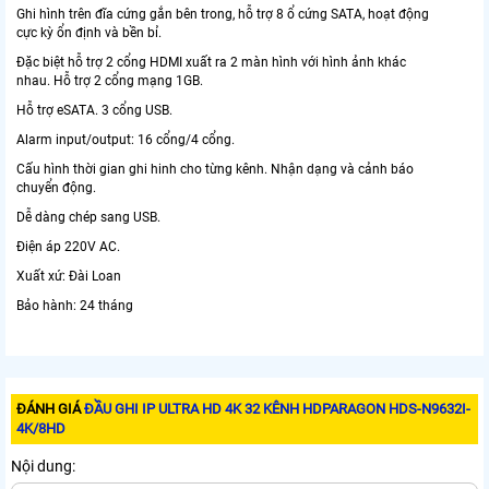
Ghi hình trên đĩa cứng gắn bên trong, hỗ trợ 8 ổ cứng SATA, hoạt động
cực kỳ ổn định và bền bỉ.
Đặc biệt hỗ trợ 2 cổng HDMI xuất ra 2 màn hình với hình ảnh khác
nhau. Hỗ trợ 2 cổng mạng 1GB.
Hỗ trợ eSATA. 3 cổng USB.
Alarm input/output: 16 cổng/4 cổng.
Cấu hình thời gian ghi hinh cho từng kênh. Nhận dạng và cảnh báo
chuyển động.
Dễ dàng chép sang USB.
Điện áp 220V AC.
Xuất xứ: Đài Loan
Bảo hành: 24 tháng
ĐÁNH GIÁ
ĐẦU GHI IP ULTRA HD 4K 32 KÊNH HDPARAGON HDS-N9632I-
4K/8HD
Nội dung: