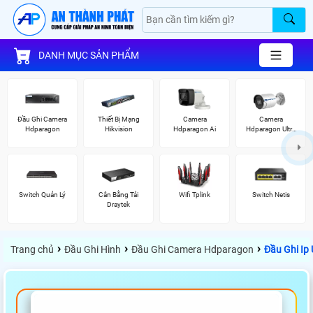
DANH MỤC SẢN PHẨM
Đầu Ghi Camera
Thiết Bị Mạng
Camera
Camera
Hdparagon
Hikvision
Hdparagon Ai
Hdparagon Ultra
2K
Switch Quản Lý
Cân Bằng Tải
Wifi Tplink
Switch Netis
Draytek
›
›
›
Trang chủ
Đầu Ghi Hình
Đầu Ghi Camera Hdparagon
Đầu Ghi Ip