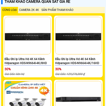
THAM KHẢO CAMERA QUAN SÁT GIÁ RẺ
CÙNG LOẠI
CAMERA 2K 4K
SẢN PHẨM THAM KHẢO
Đầu Ghi Ip Ultra Hd 4K 64 Kênh
Đầu Ghi Ip Ultra Hd 4K 64 Kênh
Hdparagon HDS-N9664I-4K/8HD
Hdparagon HDS-N9664I-4K/16HD
30%
30%
Giá Gốc: liên hệ
Giá Gốc: 129,276,000 ₫