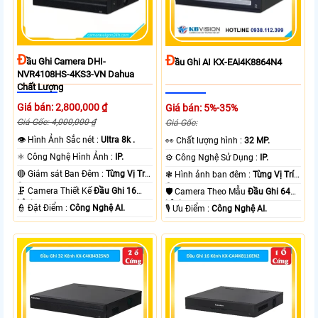
Đ
Đ
Ầu Ghi Camera DHI-
Ầu Ghi AI KX-EAi4K8864N4
NVR4108HS-4KS3-VN Dahua
Chất Lượng
Giá bán: 2,800,000 ₫
Giá bán: 5%-35%
Giá Gốc: 4,000,000 ₫
Giá Gốc:
👁 Hình Ảnh Sắc nét :
Ultra 8k .
️👀 Chất lượng hình :
32 MP.
⚛️ Công Nghệ Hình Ảnh :
IP.
⚙ Công Nghệ Sử Dụng :
IP.
🔴 Giám sát Ban Đêm :
Từng Vị Trí
❃ Hình ảnh ban đêm :
Từng Vị Trí
Camera .
Camera .
🗜️ Camera Thiết Kế
Đầu Ghi 16
🛡 Camera Theo Mẫu
Đầu Ghi 64
kênh.
kênh.
️👮 Đặt Điểm :
Công Nghệ AI.
️🎙 Ưu Điểm :
Công Nghệ AI.