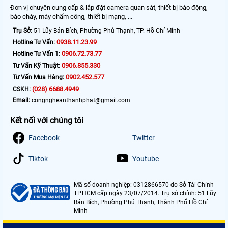
Đơn vị chuyên cung cấp & lắp đặt camera quan sát, thiết bị báo động,
báo cháy, máy chấm công, thiết bị mạng, ...
Trụ Sở:
51 Lũy Bán Bích, Phường Phú Thạnh, TP. Hồ Chí Minh
0938.11.23.99
Hotline Tư Vấn:
0906.72.73.77
Hotline Tư Vấn 1:
0906.855.330
Tư Vấn Kỹ Thuật:
0902.452.577
Tư Vấn Mua Hàng:
(028) 6688.4949
CSKH:
Email:
congngheanthanhphat@gmail.com
Kết nối với chúng tôi
Facebook
Twitter
Tiktok
Youtube
Mã số doanh nghiệp: 0312866570 do Sở Tài Chính
TP.HCM cấp ngày 23/07/2014. Trụ sở chính: 51 Lũy
Bán Bích, Phường Phú Thạnh, Thành Phố Hồ Chí
Minh