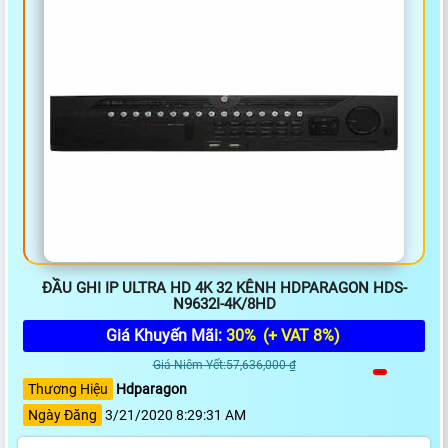
ĐẦU GHI IP ULTRA HD 4K 32 KÊNH HDPARAGON HDS-
N9632I-4K/8HD
Giá Khuyến Mãi:
30%
(+ VAT 8%)
Giá Niêm Yết:57,636,000 ₫
Thương Hiệu
Hdparagon
Ngày Đăng
3/21/2020 8:29:31 AM