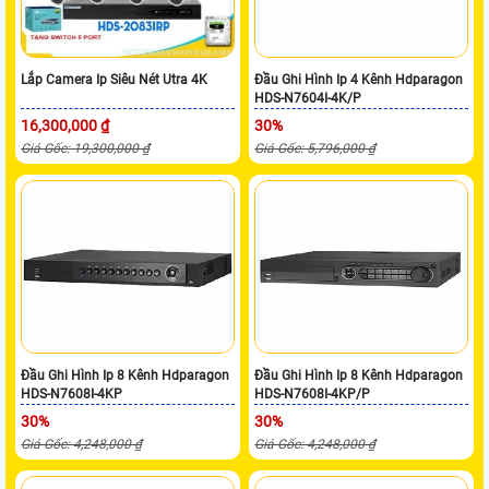
Lắp Camera Ip Siêu Nét Utra 4K
Đầu Ghi Hình Ip 4 Kênh Hdparagon
HDS-N7604I-4K/P
16,300,000 ₫
30%
Giá Gốc: 19,300,000 ₫
Giá Gốc: 5,796,000 ₫
Đầu Ghi Hình Ip 8 Kênh Hdparagon
Đầu Ghi Hình Ip 8 Kênh Hdparagon
HDS-N7608I-4KP
HDS-N7608I-4KP/P
30%
30%
Giá Gốc: 4,248,000 ₫
Giá Gốc: 4,248,000 ₫