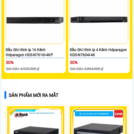
Đầu Ghi Hình Ip 16 Kênh
Đầu Ghi Hình Ip 4 Kênh Hdparagon
Hdparagon HDS-N7616I-4KP
HDS-N7604I-4K
30%
30%
Giá Gốc: 4,920,000 ₫
Giá Gốc: 3,864,000 ₫
SẢN PHẨM MỚI RA MẮT