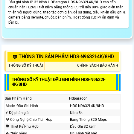
Đầu ghi hình IP 32 kênh HDParagon HDS-N9632I-4K/8HD cao cấp,
chuẩn nén H.265+ tiết kiệm băng thông lưu trữ đến 80%, giao diện thân
thiện với người dùng, thao tác đơn giản, dễ sử dụng, điều khiển đầu ghi &
camera bằng Remote, chuột, bàn phím. Hoạt động cực kỳ ổn định và
bền bỉ.
📖 THÔNG TIN SẢN PHẨM HDS-N9632I-4K/8HD
THÔNG SỐ KỸ THUẬT
CHÍNH SÁCH BẢO HÀNH
THÔNG SỐ KỸ THUẬT ĐẦU GHI HÌNH HDS-N9632I-
4K/8HD
Sản Phẩm Hãng
Hdparagon
Model Đầu Ghi Hình
HDS-N9632I-4K/8HD
️⚡ Độ phân giải
Ultra 8k
🔰 Công Nghệ Chip Tích Hợp
Bang Thông 320 Mbps
🐉️ Thiết Kế Phù Hợp
Đầu Ghi 32 kênh
✤ Chức năng
Ghi Hình Sắt Nét