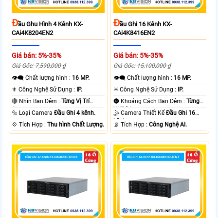
Đ
Đ
Ầu Ghu Hình 4 Kênh KX-
Ầu Ghi 16 Kênh KX-
CAi4K8204EN2
CAi4K8416EN2
Giá bán: 5%-35%
Giá bán: 5%-35%
Giá Gốc: 7,590,000 ₫
Giá Gốc: 15,100,000 ₫
👁️‍🗨 Chất lượng hình :
16 MP.
👁️‍🗨 Chất lượng hình :
16 MP.
⚜️ Công Nghệ Sử Dụng :
IP.
✳️ Công Nghệ Sử Dụng :
IP.
🔴 Nhìn Ban Đêm :
Từng Vị Trí
🌚 Khoảng Cách Ban Đêm :
Từng
Camera .
Vị Trí Camera .
🔩 Loại Camera
Đầu Ghi 4 kênh.
🤹 Camera Thiết Kế
Đầu Ghi 16
kênh.
️💠 Tích Hợp :
Thu hình Chất Lượng.
️📡 Tích Hợp :
Công Nghệ AI.