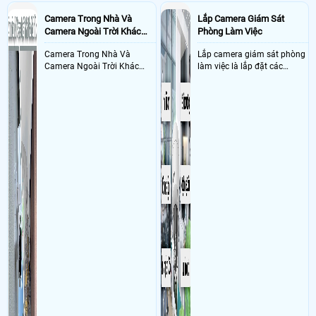
Camera Trong Nhà Và
Lắp Camera Giám Sát
Camera Ngoài Trời Khác
Phòng Làm Việc
Nhau Như Thế Nào
Camera Trong Nhà Và
Lắp camera giám sát phòng
Camera Ngoài Trời Khác
làm việc là lắp đặt các
Nhau ở tính năng chống
camera ghi hình ảnh sắc nét
nước và chống bụi của
và âm thanh trong phòng
camera
làm việc với mục đích giám
sát quá trình làm việc của
nhân viên, bảo vệ tài sản,
theo dõi an ninh trong thời
gian thực qua điện thoại
hoặc máy tính từ xa