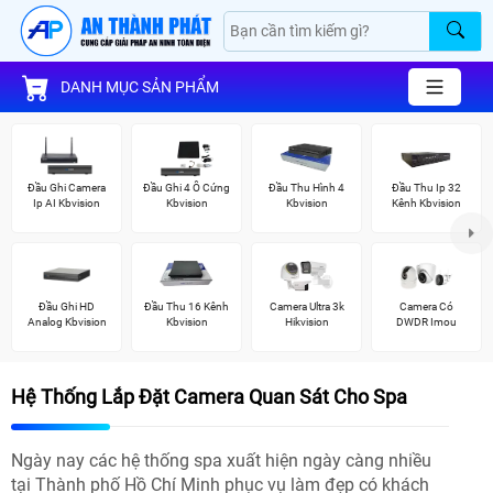
DANH MỤC SẢN PHẨM
Đầu Ghi Camera
Đầu Ghi 4 Ổ Cứng
Đầu Thu Hình 4
Đầu Thu Ip 32
Ip AI Kbvision
Kbvision
Kbvision
Kênh Kbvision
Đầu Ghi HD
Đầu Thu 16 Kênh
Camera Ultra 3k
Camera Có
Analog Kbvision
Kbvision
Hikvision
DWDR Imou
Hệ Thống Lắp Đặt Camera Quan Sát Cho Spa
Ngày nay các hệ thống spa xuất hiện ngày càng nhiều
tại Thành phố Hồ Chí Minh phục vụ làm đẹp có khách