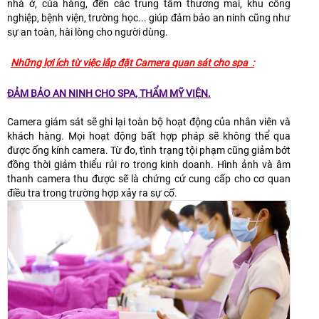
nhà ở, của hàng, đến các trung tâm thương mai, khu công
nghiệp, bệnh viện, trường học... giúp đảm bảo an ninh cũng như
sự an toàn, hài lòng cho người dùng.
Những lợi ích từ việc lắp đặt Camera quan sát cho spa :
ĐẢM BẢO AN NINH CHO SPA, THẨM MỸ VIỆN.
Camera giám sát sẽ ghi lại toàn bộ hoạt động của nhân viên và
khách hàng. Mọi hoạt động bất hợp pháp sẽ không thể qua
được ống kính camera. Từ đo, tình trạng tội phạm cũng giảm bớt
đồng thời giảm thiểu rủi ro trong kinh doanh. Hình ảnh và âm
thanh camera thu được sẽ là chứng cứ cung cấp cho cơ quan
điều tra trong trường hợp xảy ra sự cố.