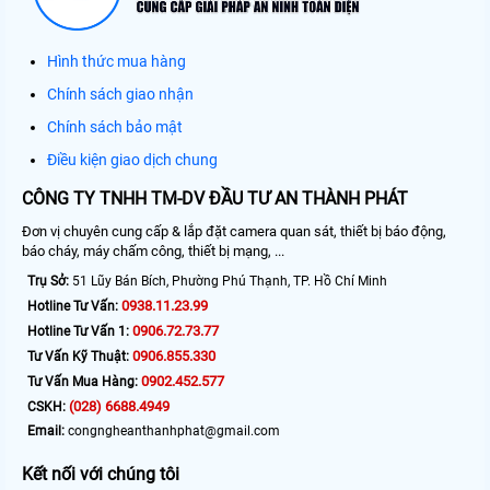
Hình thức mua hàng
Chính sách giao nhận
Chính sách bảo mật
Điều kiện giao dịch chung
CÔNG TY TNHH TM-DV ĐẦU TƯ AN THÀNH PHÁT
Đơn vị chuyên cung cấp & lắp đặt camera quan sát, thiết bị báo động,
báo cháy, máy chấm công, thiết bị mạng, ...
Trụ Sở:
51 Lũy Bán Bích, Phường Phú Thạnh, TP. Hồ Chí Minh
0938.11.23.99
Hotline Tư Vấn:
0906.72.73.77
Hotline Tư Vấn 1:
0906.855.330
Tư Vấn Kỹ Thuật:
0902.452.577
Tư Vấn Mua Hàng:
(028) 6688.4949
CSKH:
Email:
congngheanthanhphat@gmail.com
Kết nối với chúng tôi