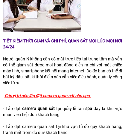
TIẾT KIỆM THỜI GIAN VÀ CHI PHÍ, QUAN SÁT MỌI LÚC MỌI NƠI
24/24.
Người quản lý không cần có mặt trực tiếp tại trung tâm mà vẫn
có thể giám sát được mọi hoạt động diễn ra chỉ với một chiếc
máy tính, smartphone kết nối mạng internet. Do đó bạn có thể đi
bất kỳ đâu, bất kì thời điểm nào vẫn việc điều hành, quản lý công
việc từ xa.
Các vị trí nên lắp đặt camera quan sát cho spa
- Lắp đặt
camera quan sát
tại quầy lễ tân
spa
đây là khu vực
nhân viên tiếp đón khách hàng
- Lắp đặt camera quan sát tại khu vực tủ đồ quý khách hàng,
tránh mất trộm đồ quý khách hàng