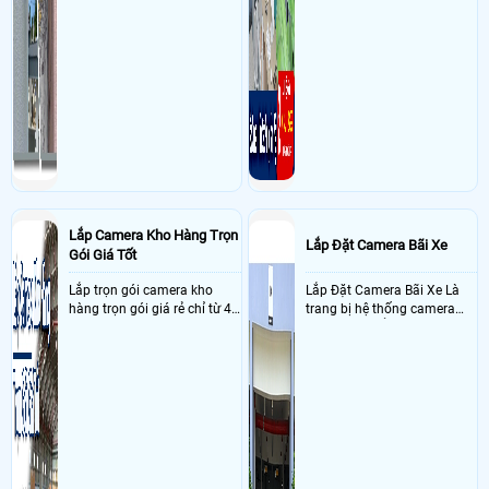
Lắp Camera Kho Hàng Trọn
Lắp Đặt Camera Bãi Xe
Gói Giá Tốt
Lắp trọn gói camera kho
Lắp Đặt Camera Bãi Xe Là
hàng trọn gói giá rẻ chỉ từ 4
trang bị hệ thống camera
triệu đồng sở hữu ngày trọn
nhận diện biển số tại khu
bộ gồm 4 camera, 1 đầu ghi
vực cổng của các bãi giữ xe
hình, ổ cứng, switch mang
kết hợp với phần mềm quản
đến giải pháp giám sát kho
lý để ghi nhận lượt xe ra vào
hàng 24/7 ổn định với độ
chụp hình thông tin xe và
sắc nét cao
biển số lưu trực tiếp về máy
tinh trạm để nhân viên tiện
đối soát, tính tiền xe xe ra
khỏi bãi