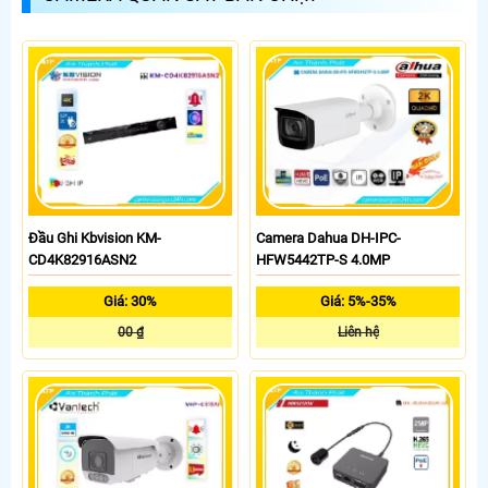
Đầu Ghi Kbvision KM-
Camera Dahua DH-IPC-
CD4K82916ASN2
HFW5442TP-S 4.0MP
Giá: 30%
Giá: 5%-35%
00 ₫
Liên hệ