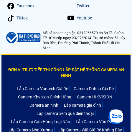
Facebook
Twitter
Tiktok
Youtube
Mã số doanh nghiệp: 0312866570 do Sở Tài Chính
TP.HCM cấp ngày 23/07/2014. Trụ sở chính: 51 Lũy
Bán Bích, Phường Phú Thạnh, Thành Phố Hồ Chí
Minh
ĐƠN VỊ TRỰC TIẾP THI CÔNG LẮP ĐẶT HỆ THỐNG CAMERA AN
NINH
Lắp Camera Vantech Giá Rẻ
Camera Dahua Giá Rẻ
Camera Kbvision Chính Hãng
Camera HIKVISION
Camera an ninh
Lắp camera gia đình
Lắp camera xem qua điện thoại
Lắp Camera Cửa Hàng Loại Nào
Lắp Camera Văn Phòng
Lắp Camera Nhà Xưởng
Lắp Camera Wifi Giá Rẻ Không Dây