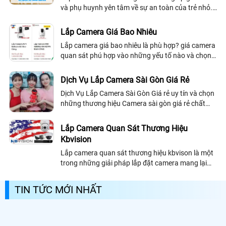
và phụ huynh yên tâm về sự an toàn của trẻ nhỏ.
Với hệ thống camera chất lượng, quan sát từ xa,
chúng ta có thể theo dõi hoạt động của con em
Lắp Camera Giá Bao Nhiêu
mình mọi lúc mọi nơi
Lắp camera giá bao nhiêu là phù hợp? giá camera
quan sát phú hợp vào những yếu tố nào và chọn
lắp camera như thế nào để mang lại hiệu quả sử
dụng hệ thống camera quan sát tốt nhất...
Dịch Vụ Lắp Camera Sài Gòn Giá Rẻ
Dịch Vụ Lắp Camera Sài Gòn Giá rẻ uy tín và chọn
những thương hiệu Camera sài gòn giá rẻ chất
lượng đặt biêt giám sát từ xa qua điện thoại ổn
định, An Thành Phát giới thiệu dịch vụ lắp camera
Lắp Camera Quan Sát Thương Hiệu
sài gòn giá rẻ bảo hành uy tín dịch vụ tốt nhát
Kbvision
Lắp camera quan sát thương hiệu kbvison là một
trong những giải pháp lắp đặt camera mang lại
hiệu quả cao nhất dành cho khách hàng cần lắp
camera quan sát giá rẻ uy tín và chất...
TIN TỨC MỚI NHẤT