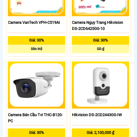
Camera VanTech VPH-C519AI
Camera Ngụy Trang Hikvision
DS-2CD6425G0-10
Giá: 30%
Giá: 30%
liên Hệ
00 ₫
Camera Bán Cầu Tvi THC-B120-
Hikvision DS-2CD2443G0-IW
PC
Giá: 30%
Giá: 2,100,000 ₫