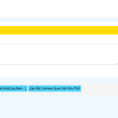
Rẻ (Hdd,Cpu,Ram...)
Lắp Đặt Camera Quan Sát Khu Phố