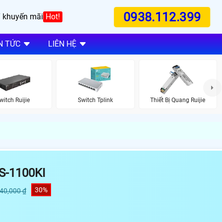
0938.112.399
 khuyến mãi
Hot!
N TỨC
LIÊN HỆ
witch Ruijie
Switch Tplink
Thiết Bị Quang Ruijie
S-1100KI
30%
140,000 ₫