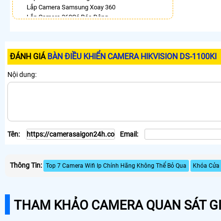
Lắp Camera Samsung Xoay 360
Lắp Camera 360Có Báo Động
Camera 360 Báo Động Kbvision
Lắp Camera Wifi Xoay 360 Imou Ngoài Trời
Camera Dahua Xoay 360 Độ
ĐÁNH GIÁ
BÀN ĐIỀU KHIỂN CAMERA HIKVISION DS-1100KI
Lắp Camera Xoay 360 Toàn Cảnh
Camera Wifi Hikvision Ngoài Trời 360
Nội dung:
LẮP CAMERA THEO NHU CẦU
Lắp Camera Văn Phòng Giá Rẻ
Lắp Camera Nhà Xưởng Giá Rẻ
Lắp Camera Gia Đình Giá Rẻ
Lắp Camera Kho Hàng Giá Rẻ
Tên:
Email:
Lắp Camera Cửa Hàng Giá Rẻ
Lắp Camera Wifi Giá Rẻ Chính Hãng
Lắp Camera Công Trình Giá Rẻ
Thông Tin:
Camera 360 Giá Rẻ
Top 7 Camera Wifi Ip Chính Hãng Không Thể Bỏ Qua
Khóa Cửa 
THAM KHẢO CAMERA QUAN SÁT GI