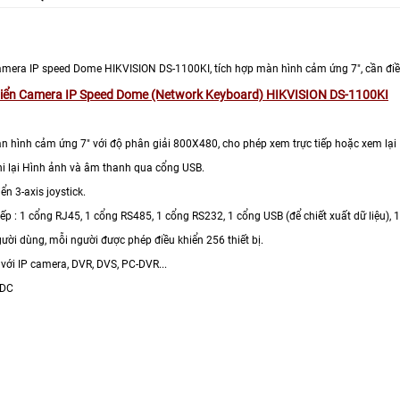
Camera IP speed Dome HIKVISION DS-1100KI, tích hợp màn hình cảm ứng 7", cần điều
hiển Camera IP Speed Dome (Network Keyboard) HIKVISION DS-1100KI
àn hình cảm ứng 7" với độ phân giải 800X480, cho phép xem trực tiếp hoặc xem lạ
i lại Hình ảnh và âm thanh qua cổng USB.
iển 3-axis joystick.
iếp : 1 cổng RJ45, 1 cổng RS485, 1 cổng RS232, 1 cổng USB (để chiết xuất dữ liệu)
gười dùng, mỗi người được phép điều khiển 256 thiết bị.
h với IP camera, DVR, DVS, PC-DVR...
VDC