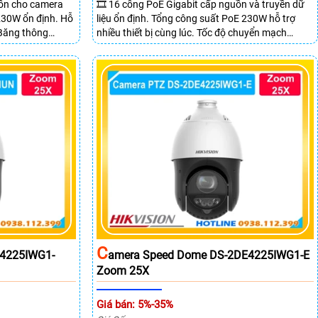
uồn cho camera
🎞 16 cổng PoE Gigabit cấp nguồn và truyền dữ
 230W ổn định. Hỗ
liệu ổn định. Tổng công suất PoE 230W hỗ trợ
 Băng thông
nhiều thiết bị cùng lúc. Tốc độ chuyển mạch
 mẽ.
68Gbps đảm bảo hiệu suất cao ổn định. Hỗ trợ
truyền PoE xa lên đến 300m cho hệ thống
camera.
C
E4225IWG1-
Amera Speed Dome DS-2DE4225IWG1-E
Zoom 25X
Giá bán: 5%-35%