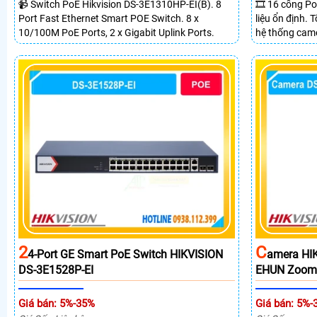
📹 Switch PoE Hikvision DS-3E1310HP-EI(B). 8
🎞 16 cổng Po
Port Fast Ethernet Smart POE Switch. 8 x
liệu ổn định.
10/100M PoE Ports, 2 x Gigabit Uplink Ports.
hệ thống came
2 cổng quang 
truyền PoE xa
2
C
4-Port GE Smart PoE Switch HIKVISION
Amera HI
DS-3E1528P-EI
EHUN Zoom
Giá bán: 5%-35%
Giá bán: 5%-