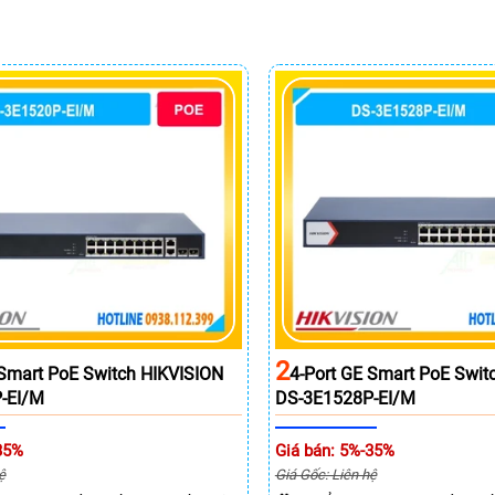
2
 Smart PoE Switch HIKVISION
4-Port GE Smart PoE Swit
-EI/M
DS-3E1528P-EI/M
35%
Giá bán: 5%-35%
ệ
Giá Gốc: Liên hệ