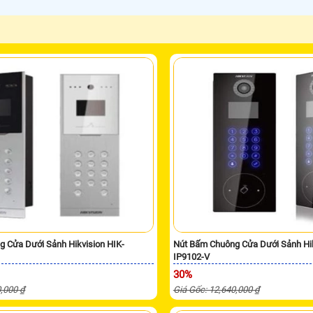
 Cửa Dưới Sảnh Hikvision HIK-
Nút Bấm Chuông Cửa Dưới Sảnh Hik
IP9102-V
30%
0,000 ₫
Giá Gốc: 12,640,000 ₫