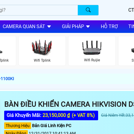
CT
CAMERA QUAN SÁT
GIẢI PHÁP
HỖ TRỢ
TI
Wifi Ruijie
Tplink
Wifi Tplink
S
S-1100KI
BÀN ĐIỀU KHIỂN CAMERA HIKVISION D
Giá Khuyến Mãi:
23,150,000 ₫
(+ VAT 8%)
Giá Niêm Yết:33,
Thương Hiệu
Bản GIá Linh Kiện PC
Ngày Đăng
12/31/2017 10:41:13 AM