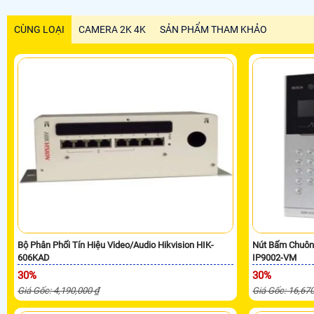
CÙNG LOẠI
CAMERA 2K 4K
SẢN PHẨM THAM KHẢO
Bộ Phân Phối Tín Hiệu Video/Audio Hikvision HIK-
Nút Bấm Chuông
606KAD
IP9002-VM
30%
30%
Giá Gốc: 4,190,000 ₫
Giá Gốc: 16,67