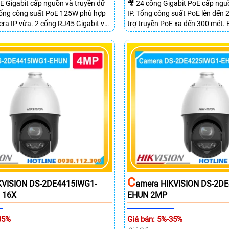
E Gigabit cấp nguồn và truyền dữ
🎥 24 cổng Gigabit PoE cấp ng
 Tổng công suất PoE 125W phù hợp
IP. Tổng công suất PoE lên đến
ra IP vừa. 2 cổng RJ45 Gigabit và
trợ truyền PoE xa đến 300 mét.
SFP mở rộng linh hoạt. Hỗ trợ
chuyển mạch đạt 68 Gbps mạnh
 tối đa lên đến 300 mét.
C
KVISION DS-2DE4415IWG1-
Amera HIKVISION DS-2D
 16X
EHUN 2MP
35%
Giá bán: 5%-35%