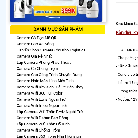
Điều khiển 
DANH MỤC SẢN PHẨM
Bàn điều k
Camera Có Đọc Mã QR
Camera Cho Xe Nâng
- Tích hợp m
Tư Vấn Chọn Camera Cho Kho Logistics
Camera Giá Rẻ Nhất
- Cho phép gh
Lắp Camera Phòng Phẩu Thuật
- Cần điều kh
Camera Có Chống Trộm
Camera Cho Công Trình Chuyên Dụng
- Cổng giao t
Camera Nhìn Màn Hình Máy Tính
- Hỗ trợ 15 n
Camera Wifi Kbvision Giá Rẻ Bán Chạy
- Tương thíc
Camera Wifi 360 Full Color
Camera Wifi Ezviz Ngoài Trời
- Nguồn: 12
Camera Wifi Imou Ngoài Trời
Lắp Camera Wifi Thân Ezviz Ngoài Trời
Camera Wifi Dahua Báo Động
Lắp Camera Wifi Thân Cố Định
Camera Wifi Chống Trộm
Lắp Camera 360 Trong Nhà Hikvision