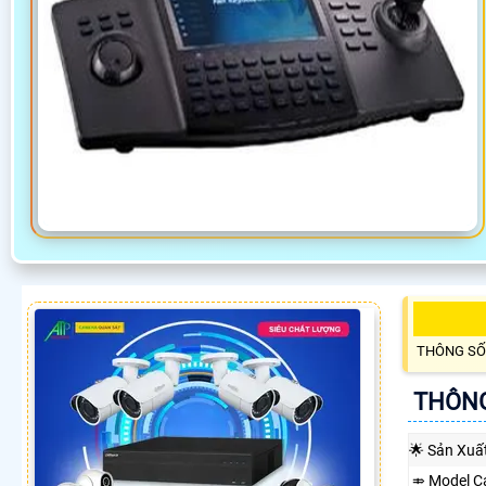
THÔNG SỐ
THÔNG
🌟 Sản Xuấ
⤃ Model C