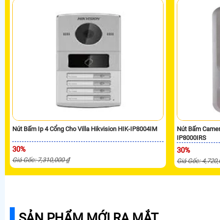
Nút Bấm Ip 4 Cổng Cho Villa Hikvision HIK-IP8004IM
Nút Bấm Camera
IP8000IRS
30%
30%
Giá Gốc: 7,310,000 ₫
Giá Gốc: 4,720
SẢN PHẨM MỚI RA MẮT