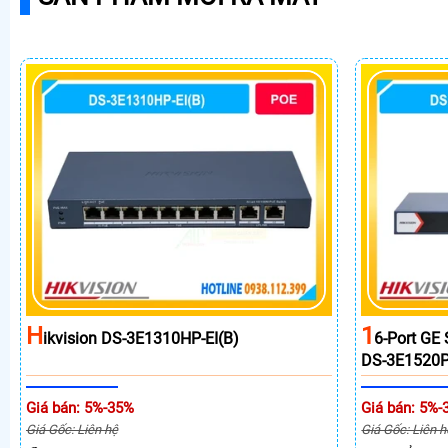
H
1
Ikvision DS-3E1310HP-EI(B)
6-Port GE
DS-3E1520P
Giá bán: 5%-35%
Giá bán: 5%-
Giá Gốc: Liên hệ
Giá Gốc: Liên h