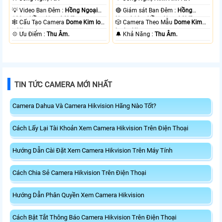
💡 Video Ban Đêm :
Hồng Ngoại
🔴 Giám sát Ban Đêm :
Hồng
100m Hồng Ngoại SMD.
Ngoại 10m Hồng Ngoại SMD.
🕸️ Cấu Tạo Camera
Dome Kim loại
🎲 Camera Theo Mẫu
Dome Kim
+ Nhựa.
loại + Nhựa.
️💠 Ưu Điểm :
Thu Âm.
️🔔 Khả Năng :
Thu Âm.
TIN TỨC CAMERA MỚI NHẤT
Camera Dahua Và Camera Hikvision Hãng Nào Tốt?
Cách Lấy Lại Tài Khoản Xem Camera Hikvision Trên Điện Thoại
Hướng Dẫn Cài Đặt Xem Camera Hikvision Trên Máy Tính
Cách Chia Sẻ Camera Hikvision Trên Điện Thoại
Hướng Dẫn Phân Quyền Xem Camera Hikvision
Cách Bật Tắt Thông Báo Camera Hikvision Trên Điện Thoại