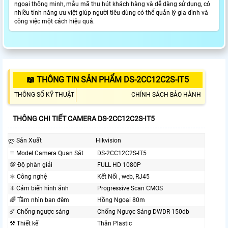
ngoại thông minh, mẫu mã thu hút khách hàng và dễ dàng sử dụng, có
nhiều tính năng ưu việt giúp người tiêu dùng có thể quản lý gia đình và
công việc một cách hiệu quả.
📖 THÔNG TIN SẢN PHẨM DS-2CC12C2S-IT5
THÔNG SỐ KỸ THUẬT
CHÍNH SÁCH BẢO HÀNH
THÔNG CHI TIẾT CAMERA DS-2CC12C2S-IT5
ლ Sản Xuất
Hikvision
≣ Model Camera Quan Sát
DS-2CC12C2S-IT5
💯 Độ phân giải
FULL HD 1080P
⚛️ Công nghệ
Kết Nối , web, RJ45
✳️ Cảm biến hình ảnh
Progressive Scan CMOS
🌈 Tầm nhìn ban đêm
Hồng Ngoại 80m
☄️ Chống ngược sáng
Chống Ngược Sáng DWDR 150db
⚒ Thiết kế
Thân Plastic