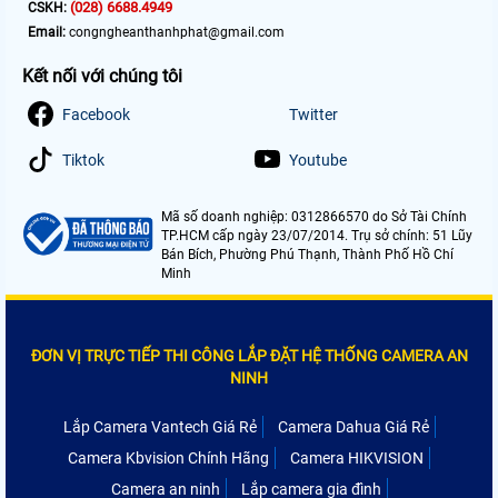
(028) 6688.4949
CSKH:
Email:
congngheanthanhphat@gmail.com
Kết nối với chúng tôi
Facebook
Twitter
Tiktok
Youtube
Mã số doanh nghiệp: 0312866570 do Sở Tài Chính
TP.HCM cấp ngày 23/07/2014. Trụ sở chính: 51 Lũy
Bán Bích, Phường Phú Thạnh, Thành Phố Hồ Chí
Minh
ĐƠN VỊ TRỰC TIẾP THI CÔNG LẮP ĐẶT HỆ THỐNG CAMERA AN
NINH
Lắp Camera Vantech Giá Rẻ
Camera Dahua Giá Rẻ
Camera Kbvision Chính Hãng
Camera HIKVISION
Camera an ninh
Lắp camera gia đình