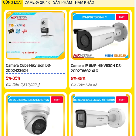
CÙNG LOẠI
CAMERA 2K 4K
SẢN PHẨM THAM KHẢO
Camera Cube Hikvision DS-
Camera IP 8MP HIKVISION DS-
2CD2423G2-I
2CD2T86G2-4I C
5%-35%
5%-35%
Giá Gốc: 2,810,000 ₫
Giá Gốc: Liên hệ