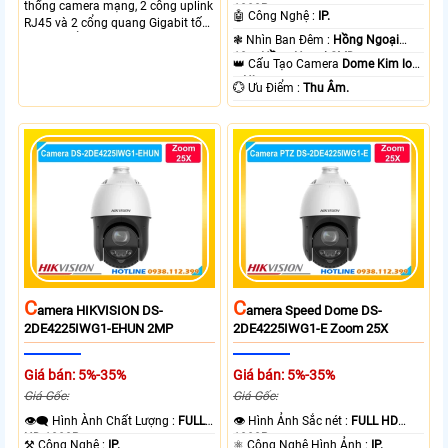
thống camera mạng, 2 cổng uplink
1080P .
🤖️ Công Nghệ :
IP.
RJ45 và 2 cổng quang Gigabit tốc
độ cao, Tổng công suất PoE 370W
❃ Nhìn Ban Đêm :
Hồng Ngoại
cấp nguồn nhiều thiết bị.
10m Hồng Ngoại SMD.
👑 Cấu Tạo Camera
Dome Kim loại
+ Nhựa.
️💮 Ưu Điểm :
Thu Âm.
C
C
Amera HIKVISION DS-
Amera Speed Dome DS-
2DE4225IWG1-EHUN 2MP
2DE4225IWG1-E Zoom 25X
Giá bán: 5%-35%
Giá bán: 5%-35%
Giá Gốc:
Giá Gốc:
👁️‍🗨 Hình Ành Chất Lượng :
FULL
👁 Hình Ảnh Sắc nét :
FULL HD
HD 1080P .
1080P .
⚒ Công Nghệ :
IP.
⚛️ Công Nghệ Hình Ảnh :
IP.