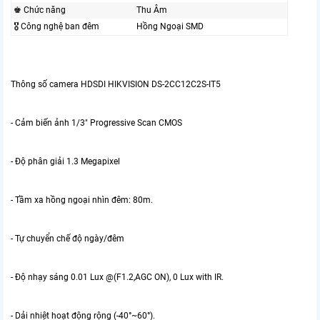
♚ Chức năng
Thu Âm
🎖️ Công nghệ ban đêm
Hồng Ngoại SMD
Thông số camera HDSDI HIKVISION DS-2CC12C2S-IT5
- Cảm biến ảnh 1/3" Progressive Scan CMOS
- Độ phân giải 1.3 Megapixel
- Tầm xa hồng ngoại nhìn đêm: 80m.
- Tự chuyển chế độ ngày/đêm
- Độ nhạy sáng 0.01 Lux @(F1.2,AGC ON), 0 Lux with IR.
- Dải nhiệt hoạt động rộng (-40°~60°).