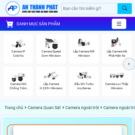
DANH MỤC SẢN PHẨM
Camera IP
Camera Speed
Lắp Camera Wifi
Lắp Camera Hik
ColorVu
Dom Hikvision
Hikvision
Phát Hiện Xe
Camera 360
Lắp Camera
Đầu Ghi Turbo
Camera Lux Thấp
Chống Trộm
H.265+ Hikvision
AcuSense
Hikvision
Hikvision
›
›
›
Trang chủ
Camera Quan Sát
Camera ngoài trời
Camera ngoài trờ