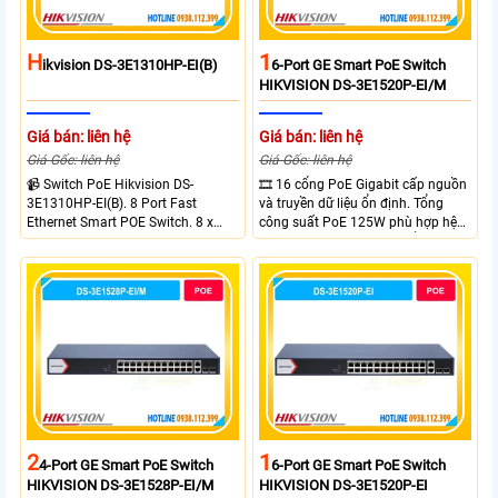
H
1
Ikvision DS-3E1310HP-EI(B)
6-Port GE Smart PoE Switch
HIKVISION DS-3E1520P-EI/M
Giá bán: liên hệ
Giá bán: liên hệ
Giá Gốc: liên hệ
Giá Gốc: liên hệ
📹 Switch PoE Hikvision DS-
🎞 16 cổng PoE Gigabit cấp nguồn
3E1310HP-EI(B). 8 Port Fast
và truyền dữ liệu ổn định. Tổng
Ethernet Smart POE Switch. 8 x
công suất PoE 125W phù hợp hệ
10/100M PoE Ports, 2 x Gigabit
thống camera IP vừa. 2 cổng RJ45
Uplink Ports.
Gigabit và 2 cổng quang SFP mở
rộng linh hoạt. Hỗ trợ truyền PoE
xa tối đa lên đến 300 mét.
2
1
4-Port GE Smart PoE Switch
6-Port GE Smart PoE Switch
HIKVISION DS-3E1528P-EI/M
HIKVISION DS-3E1520P-EI