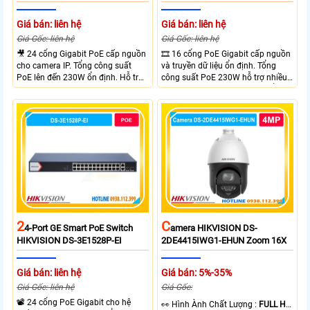
Giá bán: liên hệ
Giá bán: liên hệ
Giá Gốc: liên hệ
Giá Gốc: liên hệ
🎥 24 cổng Gigabit PoE cấp nguồn
🎞 16 cổng PoE Gigabit cấp nguồn
cho camera IP. Tổng công suất
và truyền dữ liệu ổn định. Tổng
PoE lên đến 230W ổn định. Hỗ trợ
công suất PoE 230W hỗ trợ nhiều
truyền PoE xa đến 300 mét. Băng
thiết bị cùng lúc. Tốc độ chuyển
thông chuyển mạch đạt 68 Gbps
mạch 68Gbps đảm bảo hiệu suất
mạnh mẽ.
cao ổn định. Hỗ trợ truyền PoE xa
lên đến 300m cho hệ thống
camera.
2
C
4-Port GE Smart PoE Switch
Amera HIKVISION DS-
HIKVISION DS-3E1528P-EI
2DE4415IWG1-EHUN Zoom 16X
Giá bán: liên hệ
Giá bán: 5%-35%
Giá Gốc: liên hệ
Giá Gốc:
📽 24 cổng PoE Gigabit cho hệ
️👀 Hình Ành Chất Lượng :
FULL HD