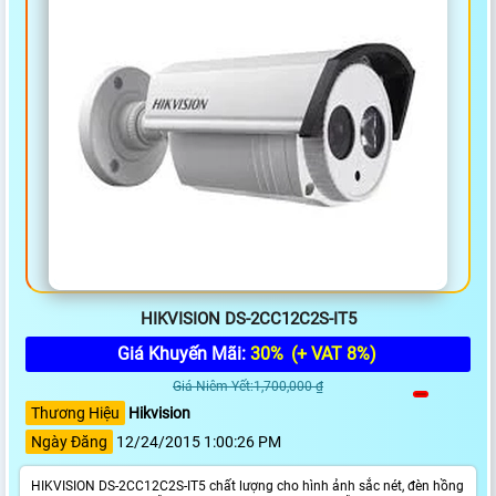
HIKVISION DS-2CC12C2S-IT5
Giá Khuyến Mãi:
30%
(+ VAT 8%)
Giá Niêm Yết:1,700,000 ₫
Thương Hiệu
Hikvision
Ngày Đăng
12/24/2015 1:00:26 PM
HIKVISION DS-2CC12C2S-IT5 chất lượng cho hình ảnh sắc nét, đèn hồng