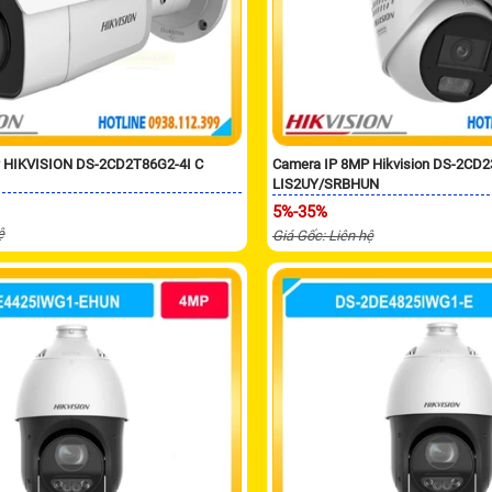
 HIKVISION DS-2CD2T86G2-4I C
Camera IP 8MP Hikvision DS-2CD
LIS2UY/SRBHUN
5%-35%
ệ
Giá Gốc: Liên hệ