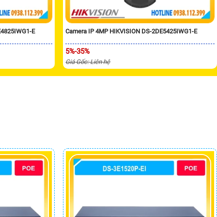
E4825IWG1-E
Camera IP 4MP HIKVISION DS-2DE5425IWG1-E
5%-35%
Giá Gốc: Liên hệ