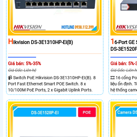
H
1
Ikvision DS-3E1310HP-EI(B)
6-Port GE
DS-3E1520P
Giá bán: 5%-35%
Giá bán: 5%-
Giá Gốc: Liên hệ
Giá Gốc: Liên h
📹 Switch PoE Hikvision DS-3E1310HP-EI(B). 8
🎞 16 cổng Po
Port Fast Ethernet Smart POE Switch. 8 x
liệu ổn định.
10/100M PoE Ports, 2 x Gigabit Uplink Ports.
hệ thống came
2 cổng quang 
truyền PoE xa