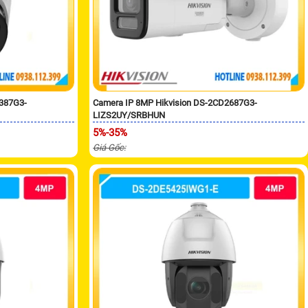
2387G3-
Camera IP 8MP Hikvision DS-2CD2687G3-
LIZS2UY/SRBHUN
5%-35%
Giá Gốc: