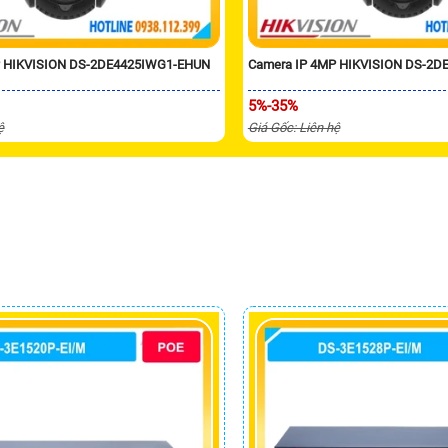
P HIKVISION DS-2DE4425IWG1-EHUN
Camera IP 4MP HIKVISION DS-2D
5%-35%
ệ
Giá Gốc: Liên hệ