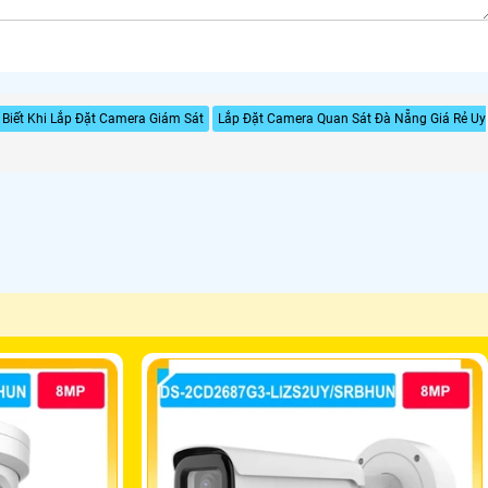
Biết Khi Lắp Đặt Camera Giám Sát
Lắp Đặt Camera Quan Sát Đà Nẵng Giá Rẻ Uy