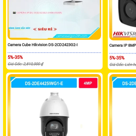
Camera Cube Hikvision DS-2CD2423G2-I
Camera IP 8MP
5%-35%
5%-35%
Giá Gốc: 2,810,000 ₫
Giá Gốc: Liên h