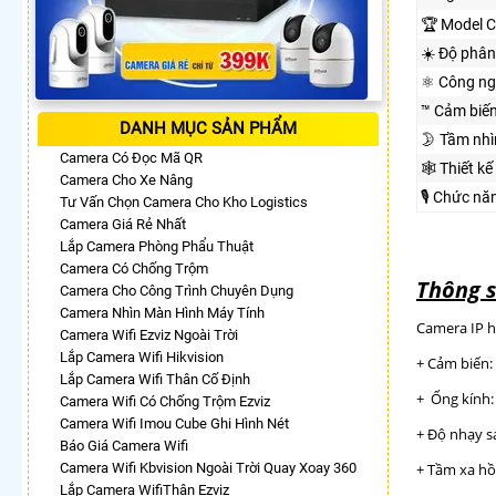
🏆 Model 
☀️ Độ phân
⚛️ Công n
™️ Cảm biế
DANH MỤC SẢN PHẨM
🌛 Tầm nh
Camera Có Đọc Mã QR
🕸️ Thiết kế
Camera Cho Xe Nâng
🎙 Chức nă
Tư Vấn Chọn Camera Cho Kho Logistics
Camera Giá Rẻ Nhất
Lắp Camera Phòng Phẩu Thuật
Camera Có Chống Trộm
Thông s
Camera Cho Công Trình Chuyên Dụng
Camera Nhìn Màn Hình Máy Tính
Camera IP h
Camera Wifi Ezviz Ngoài Trời
Lắp Camera Wifi Hikvision
+ Cảm biến
Lắp Camera Wifi Thân Cố Định
+ Ống kí
Camera Wifi Có Chống Trộm Ezviz
Camera Wifi Imou Cube Ghi Hình Nét
+ Độ nhạy 
Báo Giá Camera Wifi
Camera Wifi Kbvision Ngoài Trời Quay Xoay 360
+ Tầm xa hồ
Lắp Camera WifiThân Ezviz