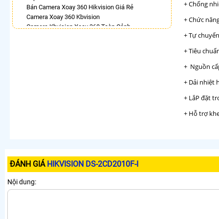
+ Chống nhi
Bán Camera Xoay 360 Hikvision Giá Rẻ
Camera Xoay 360 Kbvision
+ Chức năn
Camera Kbvision Xoay 360 Toàn Cảnh
+ Tự chuyể
Camera 360 Imou Báo Động
Lắp Camera Ezviz Xoay 360 Trong Nhà
+ Tiêu chuẩn
Camera Full Color 360 Ezviz
Lắp Camera Imou Xoay 360 Trong Nhà
+ Nguồn cấ
Camera Wifi Xoay 360
+ Dải nhiệt 
LẮP CAMERA THEO NHU CẦU
+ LắP đặt t
Lắp Camera Văn Phòng Giá Rẻ
+ Hỗ trợ kh
Lắp Camera Nhà Xưởng Giá Rẻ
Lắp Camera Gia Đình Giá Rẻ
Lắp Camera Kho Hàng Giá Rẻ
Lắp Camera Cửa Hàng Giá Rẻ
Lắp Camera Wifi Giá Rẻ Chính Hãng
ĐÁNH GIÁ
HIKVISION DS-2CD2010F-I
Lắp Camera Công Trình Giá Rẻ
Camera 360 Giá Rẻ
Nội dung: