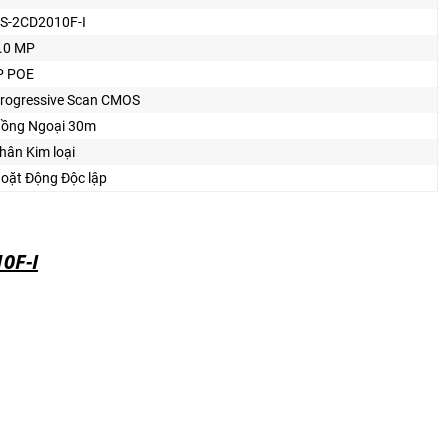
S-2CD2010F-I
.0 MP
P POE
rogressive Scan CMOS
ồng Ngoại 30m
hân Kim loại
oặt Động Độc lập
0F-I