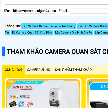
Tên:
Email:
Thông Tin:
Lắp Camera Dahua Giá Rẻ Có Tốt Không
Giá Lắp Camera Giám S
Tín
Bộ Camera Quan Sát Chợ Đêm
Lắp Camera Gia Đình Gía Rẻ
Lắp Came
THAM KHẢO CAMERA QUAN SÁT GI
CÙNG LOẠI
CAMERA 2K 4K
SẢN PHẨM THAM KHẢO