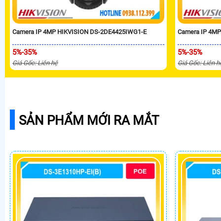
Camera IP 4MP HIKVISION DS-2DE4425IWG1-E
Camera IP 4M
5%-35%
5%-35%
Giá Gốc: Liên hệ
Giá Gốc: Liên h
SẢN PHẨM MỚI RA MẮT