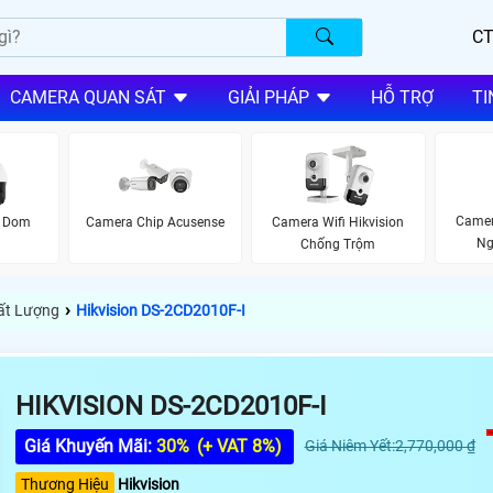
CT
CAMERA QUAN SÁT
GIẢI PHÁP
HỖ TRỢ
TI
Camer
d Dom
Camera Chip Acusense
Camera Wifi Hikvision
Ng
Chống Trộm
›
hất Lượng
Hikvision DS-2CD2010F-I
HIKVISION DS-2CD2010F-I
Giá Khuyến Mãi:
30%
(+ VAT 8%)
Giá Niêm Yết:2,770,000 ₫
Thương Hiệu
Hikvision