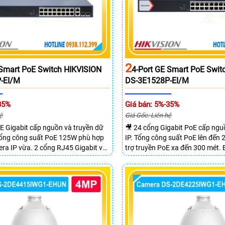
2
 Smart PoE Switch HIKVISION
4-Port GE Smart PoE Swit
-EI/M
DS-3E1528P-EI/M
35%
Giá bán: 5%-35%
ệ
Giá Gốc: Liên hệ
E Gigabit cấp nguồn và truyền dữ
🎥 24 cổng Gigabit PoE cấp ng
 Tổng công suất PoE 125W phù hợp
IP. Tổng công suất PoE lên đến
ra IP vừa. 2 cổng RJ45 Gigabit và
trợ truyền PoE xa đến 300 mét.
SFP mở rộng linh hoạt. Hỗ trợ
chuyển mạch đạt 68 Gbps mạnh
 tối đa lên đến 300 mét.