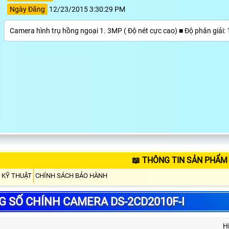
Ngày Đăng
12/23/2015 3:30:29 PM
Camera hình trụ hồng ngoại 1. 3MP ( Độ nét cực cao) ■ Độ phân giải
📖 THÔNG TIN SẢN PHẨM 
 KỸ THUẬT
CHÍNH SÁCH BẢO HÀNH
 SỐ CHÍNH CAMERA DS-2CD2010F-I
H