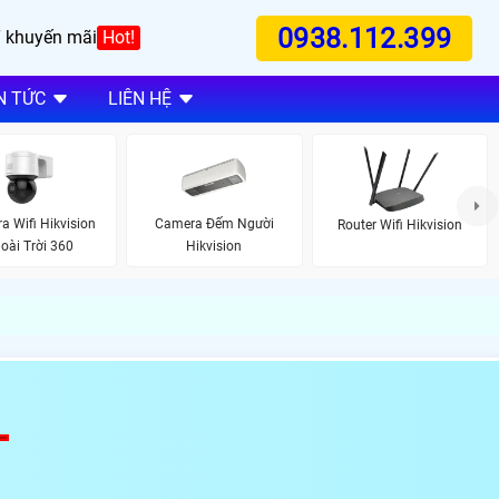
0938.112.399
 khuyến mãi
Hot!
N TỨC
LIÊN HỆ
a Wifi Hikvision
Camera Đếm Người
Router Wifi Hikvision
oài Trời 360
Hikvision