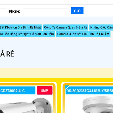
Phone:
át Kbvision Gia Đình Rẻ Nhất
Công Ty Camera Quận 6 Giá Rẻ
Những Điều Cần 
ra Báo Động Starlight Có Màu Ban Đêm
Camera Quan Sát Gia Đình Có Ghi Âm
Á RẺ