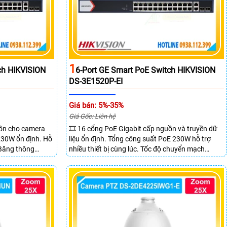
1
ch HIKVISION
6-Port GE Smart PoE Switch HIKVISION
DS-3E1520P-EI
Giá bán: 5%-35%
Giá Gốc: Liên hệ
uồn cho camera
🎞 16 cổng PoE Gigabit cấp nguồn và truyền dữ
 230W ổn định. Hỗ
liệu ổn định. Tổng công suất PoE 230W hỗ trợ
 Băng thông
nhiều thiết bị cùng lúc. Tốc độ chuyển mạch
 mẽ.
68Gbps đảm bảo hiệu suất cao ổn định. Hỗ trợ
truyền PoE xa lên đến 300m cho hệ thống
camera.