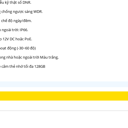
ễu kỹ thật số DNR.
g chống ngược sáng WDR.
n chế độ ngày/đêm.
 ngoài trời: IP66.
p 12V DC hoặc PoE.
hoạt động (-30~60 độ)
rong nhà hoặc ngoài trời Màu trắng,
e cắm thẻ nhớ tối đa 128GB