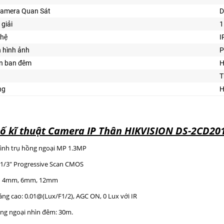
Camera Quan Sát
D
 giải
1
ghệ
I
n hình ảnh
P
ìn ban đêm
H
T
ng
H
ố kĩ thuật Camera IP Thân HIKVISION DS-2CD201
ình trụ hồng ngoại MP 1.3MP
: 1/3″ Progressive Scan CMOS
nh: 4mm, 6mm, 12mm
sáng cao: 0.01@(Lux/F1/2), AGC ON, 0 Lux với IR
ng ngoại nhìn đêm: 30m.