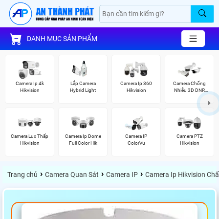
DANH MỤC SẢN PHẨM
Camera Ip 4k
Lắp Camera
Camera Ip 360
Camera Chống
Hikvision
Hybrid Light
Hikvision
Nhiễu 3D DNR
Hikvison
Camera Lux Thấp
Camera Ip Dome
Camera IP
Camera PTZ
Hikvision
Full Color Hik
ColorVu
Hikvision
›
›
›
Trang chủ
Camera Quan Sát
Camera IP
Camera Ip Hikvision Ch