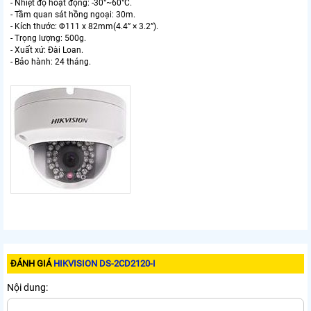
- Nhiệt độ hoạt động: -30°~60°C.
- Tầm quan sát hồng ngoại: 30m.
- Kích thước: Φ111 x 82mm(4.4” × 3.2”).
- Trọng lượng: 500g.
- Xuất xứ: Đài Loan.
- Bảo hành: 24 tháng.
ĐÁNH GIÁ
HIKVISION DS-2CD2120-I
Nội dung: