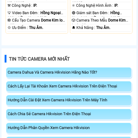
HD 1080P .
1080P .
⚒ Công Nghệ :
IP.
⚛️ Công Nghệ Hình Ảnh :
IP.
💡 Video Ban Đêm :
Hồng Ngoại
🔴 Giám sát Ban Đêm :
Hồng
100m Hồng Ngoại SMD.
Ngoại 10m Hồng Ngoại SMD.
🕸️ Cấu Tạo Camera
Dome Kim loại
🎲 Camera Theo Mẫu
Dome Kim
+ Nhựa.
loại + Nhựa.
️💠 Ưu Điểm :
Thu Âm.
️🔔 Khả Năng :
Thu Âm.
TIN TỨC CAMERA MỚI NHẤT
Camera Dahua Và Camera Hikvision Hãng Nào Tốt?
Cách Lấy Lại Tài Khoản Xem Camera Hikvision Trên Điện Thoại
Hướng Dẫn Cài Đặt Xem Camera Hikvision Trên Máy Tính
Cách Chia Sẻ Camera Hikvision Trên Điện Thoại
Hướng Dẫn Phân Quyền Xem Camera Hikvision