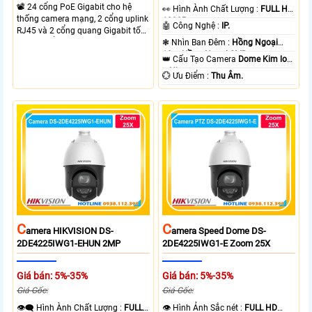
📽 24 cổng PoE Gigabit cho hệ
️👀 Hình Ành Chất Lượng :
FULL HD
thống camera mạng, 2 cổng uplink
1080P .
🤖️ Công Nghệ :
IP.
RJ45 và 2 cổng quang Gigabit tốc
độ cao, Tổng công suất PoE 370W
❃ Nhìn Ban Đêm :
Hồng Ngoại
cấp nguồn nhiều thiết bị.
10m Hồng Ngoại SMD.
👑 Cấu Tạo Camera
Dome Kim loại
+ Nhựa.
️💮 Ưu Điểm :
Thu Âm.
C
C
Amera HIKVISION DS-
Amera Speed Dome DS-
2DE4225IWG1-EHUN 2MP
2DE4225IWG1-E Zoom 25X
Giá bán: 5%-35%
Giá bán: 5%-35%
Giá Gốc:
Giá Gốc:
👁️‍🗨 Hình Ành Chất Lượng :
FULL
👁 Hình Ảnh Sắc nét :
FULL HD