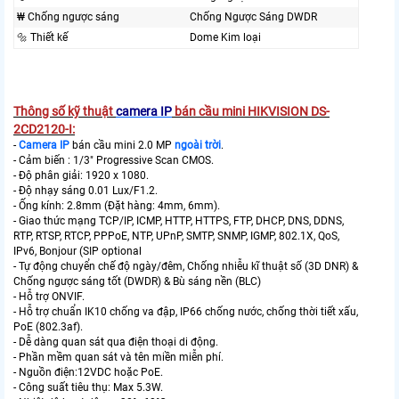
₩ Chống ngược sáng
Chống Ngược Sáng DWDR
🔩 Thiết kế
Dome Kim loại
Thông số kỹ thuật
camera IP
bán cầu mini HIKVISION DS-
2CD2120-I:
-
Camera IP
bán cầu mini 2.0 MP
ngoài trời
.
- Cảm biến : 1/3" Progressive Scan CMOS.
- Độ phân giải: 1920 x 1080.
- Độ nhạy sáng 0.01 Lux/F1.2.
- Ống kính: 2.8mm (Đặt hàng: 4mm, 6mm).
- Giao thức mạng TCP/IP, ICMP, HTTP, HTTPS, FTP, DHCP, DNS, DDNS,
RTP, RTSP, RTCP, PPPoE, NTP, UPnP, SMTP, SNMP, IGMP, 802.1X, QoS,
IPv6, Bonjour (SIP optional
- Tự động chuyển chế độ ngày/đêm, Chống nhiễu kĩ thuật số (3D DNR) &
Chống ngược sáng tốt (DWDR) & Bù sáng nền (BLC)
- Hỗ trợ ONVIF.
- Hỗ trợ chuẩn IK10 chống va đập, IP66 chống nước, chống thời tiết xấu,
PoE (802.3af).
- Dễ dàng quan sát qua điện thoại di động.
- Phần mềm quan sát và tên miền miễn phí.
- Nguồn điện:12VDC hoặc PoE.
- Công suất tiêu thụ: Max 5.3W.