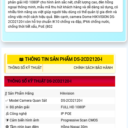
phân giải HD 1080P cho hình ảnh sắc nét, chất lượng cao, đèn hồng
ngoại thông minh, mẫu mã thu hút khách hàng và dễ dàng sử dụng, có
nhiều tính năng ưu việt giúp người tiêu dùng có thể quản lý gia đình và
công việc một cách hiệu quả. Bên cạnh, camera Dome HIKVISION DS-
2CD2120-I còn hỗ trợ chuẩn IK10 chống va đập, IP66 chống nước,
chống thời tiết xấu, PoE (802
📖 THÔNG TIN SẢN PHẨM DS-2CD2120-I
THÔNG SỐ KỸ THUẬT
CHÍNH SÁCH BẢO HÀNH
THÔNG SỐ KỸ THUẬT DS-2CD2120-I
∬ Sản Phẩm Hãng
Hikvision
️✅ Model Camera Quan Sát
DS-2CD2120-I
🔆 Độ phân giải
FULL HD 1080P
🕉️ Công nghệ
IP POE
🔰 Cảm biến hình ảnh
Progressive Scan CMOS
🔴 Tầm nhìn ban đêm
Hồng Ngoại 30m