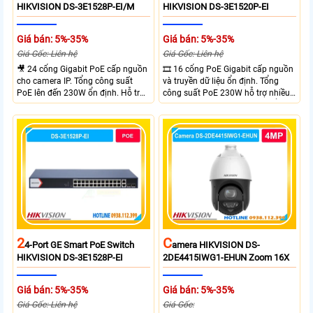
HIKVISION DS-3E1528P-EI/M
HIKVISION DS-3E1520P-EI
Giá bán: 5%-35%
Giá bán: 5%-35%
Giá Gốc: Liên hệ
Giá Gốc: Liên hệ
🎥 24 cổng Gigabit PoE cấp nguồn
🎞 16 cổng PoE Gigabit cấp nguồn
cho camera IP. Tổng công suất
và truyền dữ liệu ổn định. Tổng
PoE lên đến 230W ổn định. Hỗ trợ
công suất PoE 230W hỗ trợ nhiều
truyền PoE xa đến 300 mét. Băng
thiết bị cùng lúc. Tốc độ chuyển
thông chuyển mạch đạt 68 Gbps
mạch 68Gbps đảm bảo hiệu suất
mạnh mẽ.
cao ổn định. Hỗ trợ truyền PoE xa
lên đến 300m cho hệ thống
camera.
2
C
4-Port GE Smart PoE Switch
Amera HIKVISION DS-
HIKVISION DS-3E1528P-EI
2DE4415IWG1-EHUN Zoom 16X
Giá bán: 5%-35%
Giá bán: 5%-35%
Giá Gốc: Liên hệ
Giá Gốc: