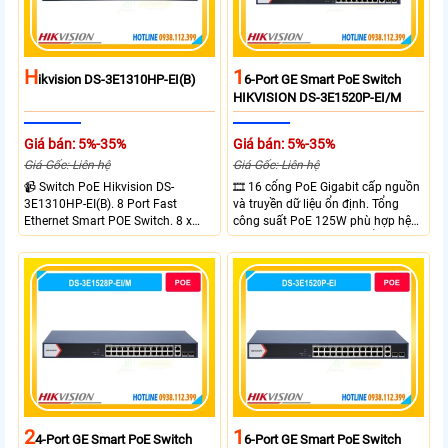
H
1
Ikvision DS-3E1310HP-EI(B)
6-Port GE Smart PoE Switch
HIKVISION DS-3E1520P-EI/M
Giá bán: 5%-35%
Giá bán: 5%-35%
Giá Gốc: Liên hệ
Giá Gốc: Liên hệ
📹 Switch PoE Hikvision DS-
🎞 16 cổng PoE Gigabit cấp nguồn
3E1310HP-EI(B). 8 Port Fast
và truyền dữ liệu ổn định. Tổng
Ethernet Smart POE Switch. 8 x
công suất PoE 125W phù hợp hệ
10/100M PoE Ports, 2 x Gigabit
thống camera IP vừa. 2 cổng RJ45
Uplink Ports.
Gigabit và 2 cổng quang SFP mở
rộng linh hoạt. Hỗ trợ truyền PoE
xa tối đa lên đến 300 mét.
2
1
4-Port GE Smart PoE Switch
6-Port GE Smart PoE Switch