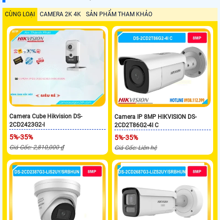
CÙNG LOẠI
CAMERA 2K 4K
SẢN PHẨM THAM KHẢO
Camera Cube Hikvision DS-
Camera IP 8MP HIKVISION DS-
2CD2423G2-I
2CD2T86G2-4I C
5%-35%
5%-35%
Giá Gốc: 2,810,000 ₫
Giá Gốc: Liên hệ