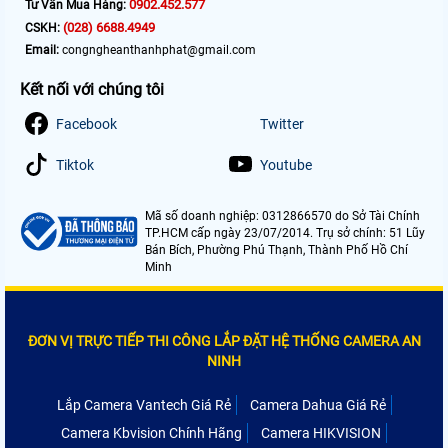
0902.452.577
Tư Vấn Mua Hàng:
(028) 6688.4949
CSKH:
Email:
congngheanthanhphat@gmail.com
Kết nối với chúng tôi
Facebook
Twitter
Tiktok
Youtube
Mã số doanh nghiệp: 0312866570 do Sở Tài Chính
TP.HCM cấp ngày 23/07/2014. Trụ sở chính: 51 Lũy
Bán Bích, Phường Phú Thạnh, Thành Phố Hồ Chí
Minh
ĐƠN VỊ TRỰC TIẾP THI CÔNG LẮP ĐẶT HỆ THỐNG CAMERA AN
NINH
Lắp Camera Vantech Giá Rẻ
Camera Dahua Giá Rẻ
Camera Kbvision Chính Hãng
Camera HIKVISION