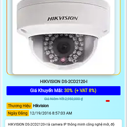
HIKVISION DS-2CD2120-I
Giá Khuyến Mãi:
30%
(+ VAT 8%)
Giá Niêm Yết:2,950,000 ₫
Thương Hiệu
Hikvision
Ngày Đăng
12/19/2016 8:57:03 AM
HIKVISION DS-2CD2120-I là camera IP thông minh công nghệ mới, độ