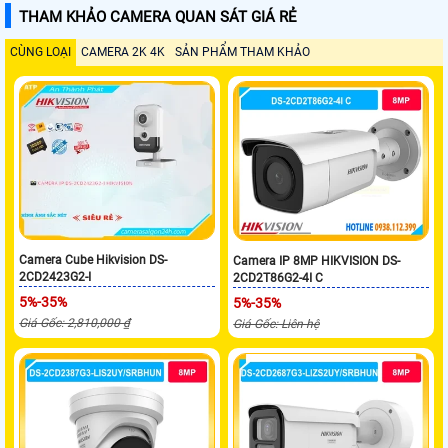
THAM KHẢO CAMERA QUAN SÁT GIÁ RẺ
CÙNG LOẠI
CAMERA 2K 4K
SẢN PHẨM THAM KHẢO
Camera Cube Hikvision DS-
Camera IP 8MP HIKVISION DS-
2CD2423G2-I
2CD2T86G2-4I C
5%-35%
5%-35%
Giá Gốc: 2,810,000 ₫
Giá Gốc: Liên hệ