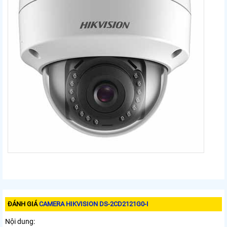
ĐÁNH GIÁ
CAMERA HIKVISION DS-2CD2121G0-I
Nội dung: