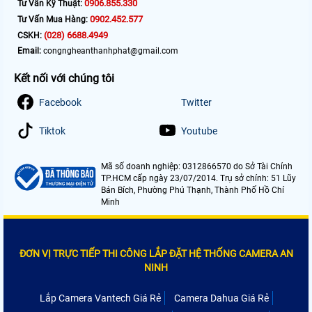
0906.855.330
Tư Vấn Kỹ Thuật:
0902.452.577
Tư Vấn Mua Hàng:
(028) 6688.4949
CSKH:
Email:
congngheanthanhphat@gmail.com
Kết nối với chúng tôi
Facebook
Twitter
Tiktok
Youtube
Mã số doanh nghiệp: 0312866570 do Sở Tài Chính
TP.HCM cấp ngày 23/07/2014. Trụ sở chính: 51 Lũy
Bán Bích, Phường Phú Thạnh, Thành Phố Hồ Chí
Minh
ĐƠN VỊ TRỰC TIẾP THI CÔNG LẮP ĐẶT HỆ THỐNG CAMERA AN
NINH
Lắp Camera Vantech Giá Rẻ
Camera Dahua Giá Rẻ