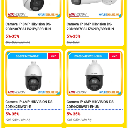
Camera IP 8MP Hikvision DS-
Camera IP 8MP Hikvision DS-
2CD2387G3-LIS2UY/SRBHUN
2CD2687G3-LIZS2UY/SRBHUN
5%-35%
5%-35%
Giá Gốc: Liên hệ
Giá Gốc:
Camera IP 4MP HIKVISION DS-
Camera IP 4MP HIKVISION DS-
2DE4425IWG1-E
2DE4425IWG1-EHUN
5%-35%
5%-35%
Giá Gốc: Liên hệ
Giá Gốc: Liên hệ