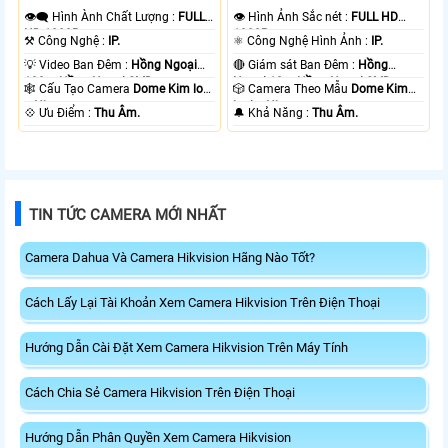
👁️‍🗨 Hình Ành Chất Lượng :
FULL
👁 Hình Ảnh Sắc nét :
FULL HD
HD 1080P .
1080P .
⚒ Công Nghệ :
IP.
⚛️ Công Nghệ Hình Ảnh :
IP.
💡 Video Ban Đêm :
Hồng Ngoại
🔴 Giám sát Ban Đêm :
Hồng
100m Hồng Ngoại SMD.
Ngoại 10m Hồng Ngoại SMD.
🕸️ Cấu Tạo Camera
Dome Kim loại
🎲 Camera Theo Mẫu
Dome Kim
+ Nhựa.
loại + Nhựa.
️💠 Ưu Điểm :
Thu Âm.
️🔔 Khả Năng :
Thu Âm.
TIN TỨC CAMERA MỚI NHẤT
Camera Dahua Và Camera Hikvision Hãng Nào Tốt?
Cách Lấy Lại Tài Khoản Xem Camera Hikvision Trên Điện Thoại
Hướng Dẫn Cài Đặt Xem Camera Hikvision Trên Máy Tính
Cách Chia Sẻ Camera Hikvision Trên Điện Thoại
Hướng Dẫn Phân Quyền Xem Camera Hikvision