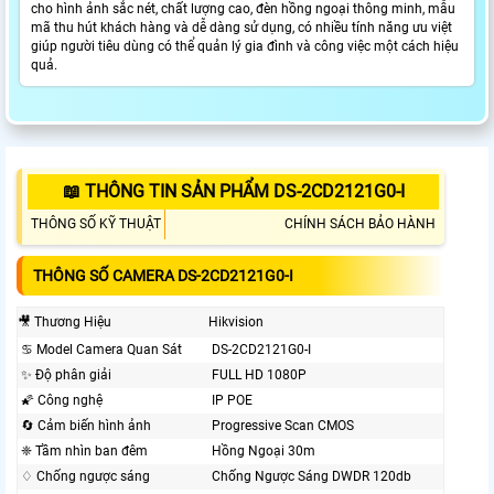
cho hình ảnh sắc nét, chất lượng cao, đèn hồng ngoại thông minh, mẫu
mã thu hút khách hàng và dễ dàng sử dụng, có nhiều tính năng ưu việt
giúp người tiêu dùng có thể quản lý gia đình và công việc một cách hiệu
quả.
📖 THÔNG TIN SẢN PHẨM DS-2CD2121G0-I
THÔNG SỐ KỸ THUẬT
CHÍNH SÁCH BẢO HÀNH
THÔNG SỐ CAMERA DS-2CD2121G0-I
🎥 Thương Hiệu
Hikvision
♋ Model Camera Quan Sát
DS-2CD2121G0-I
✨ Độ phân giải
FULL HD 1080P
🌠 Công nghệ
IP POE
🔄 Cảm biến hình ảnh
Progressive Scan CMOS
❈ Tầm nhìn ban đêm
Hồng Ngoại 30m
♢ Chống ngược sáng
Chống Ngược Sáng DWDR 120db