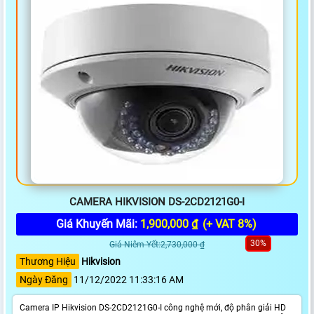
CAMERA HIKVISION DS-2CD2121G0-I
Giá Khuyến Mãi:
1,900,000 ₫
(+ VAT 8%)
30%
Giá Niêm Yết:2,730,000 ₫
Thương Hiệu
Hikvision
Ngày Đăng
11/12/2022 11:33:16 AM
Camera IP Hikvision DS-2CD2121G0-I công nghệ mới, độ phân giải HD