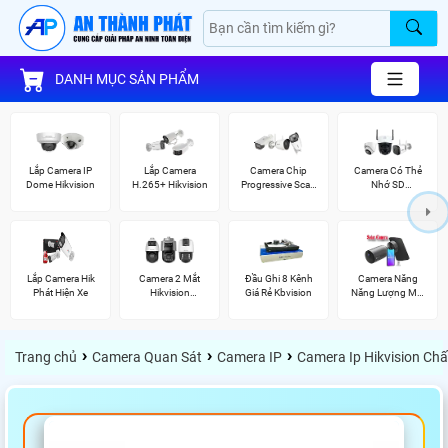
DANH MỤC SẢN PHẨM
Lắp Camera IP
Lắp Camera
Camera Chip
Camera Có Thẻ
Dome Hikvision
H.265+ Hikvision
Progressive Scan
Nhớ SD
CMOS Hikvision
HIKVISION
Lắp Camera Hik
Camera 2 Mắt
Đầu Ghi 8 Kênh
Camera Năng
Phát Hiện Xe
Hikvision
Giá Rẻ Kbvision
Năng Lượng Mặt
(TandemVu)
Trời
›
›
›
Trang chủ
Camera Quan Sát
Camera IP
Camera Ip Hikvision Ch