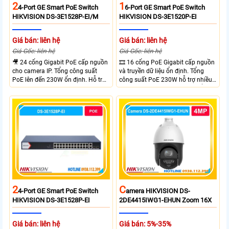
2
1
4-Port GE Smart PoE Switch
6-Port GE Smart PoE Switch
HIKVISION DS-3E1528P-EI/M
HIKVISION DS-3E1520P-EI
Giá bán: liên hệ
Giá bán: liên hệ
Giá Gốc: liên hệ
Giá Gốc: liên hệ
🎥 24 cổng Gigabit PoE cấp nguồn
🎞 16 cổng PoE Gigabit cấp nguồn
cho camera IP. Tổng công suất
và truyền dữ liệu ổn định. Tổng
PoE lên đến 230W ổn định. Hỗ trợ
công suất PoE 230W hỗ trợ nhiều
truyền PoE xa đến 300 mét. Băng
thiết bị cùng lúc. Tốc độ chuyển
thông chuyển mạch đạt 68 Gbps
mạch 68Gbps đảm bảo hiệu suất
mạnh mẽ.
cao ổn định. Hỗ trợ truyền PoE xa
lên đến 300m cho hệ thống
camera.
2
C
4-Port GE Smart PoE Switch
Amera HIKVISION DS-
HIKVISION DS-3E1528P-EI
2DE4415IWG1-EHUN Zoom 16X
Giá bán: liên hệ
Giá bán: 5%-35%