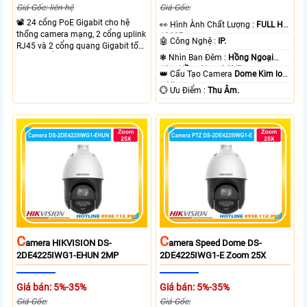
Giá Gốc: liên hệ
Giá Gốc:
📽 24 cổng PoE Gigabit cho hệ
️👀 Hình Ành Chất Lượng :
FULL HD
thống camera mạng, 2 cổng uplink
1080P .
🤖️ Công Nghệ :
IP.
RJ45 và 2 cổng quang Gigabit tốc
độ cao, Tổng công suất PoE 370W
❃ Nhìn Ban Đêm :
Hồng Ngoại
cấp nguồn nhiều thiết bị.
10m Hồng Ngoại SMD.
👑 Cấu Tạo Camera
Dome Kim loại
+ Nhựa.
️💮 Ưu Điểm :
Thu Âm.
C
C
Amera HIKVISION DS-
Amera Speed Dome DS-
2DE4225IWG1-EHUN 2MP
2DE4225IWG1-E Zoom 25X
Giá bán: 5%-35%
Giá bán: 5%-35%
Giá Gốc:
Giá Gốc: