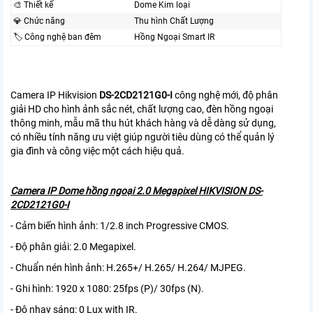
🎨 Thiết kế
Dome Kim loại
💎 Chức năng
Thu hình Chất Lượng
🏷 Công nghệ ban đêm
Hồng Ngoại Smart IR
Camera IP Hikvision
DS-2CD2121G0-I
công nghệ mới, độ phân
giải HD cho hình ảnh sắc nét, chất lượng cao, đèn hồng ngoại
thông minh, mẫu mã thu hút khách hàng và dễ dàng sử dụng,
có nhiều tính năng ưu việt giúp người tiêu dùng có thể quản lý
gia đình và công việc một cách hiệu quả.
Camera IP Dome hồng ngoại 2.0 Megapixel HIKVISION DS-
2CD2121G0-I
- Cảm biến hình ảnh: 1/2.8 inch Progressive CMOS.
- Độ phân giải: 2.0 Megapixel.
- Chuẩn nén hình ảnh: H.265+/ H.265/ H.264/ MJPEG.
- Ghi hình: 1920 x 1080: 25fps (P)/ 30fps (N).
- Độ nhạy sáng: 0 Lux with IR.