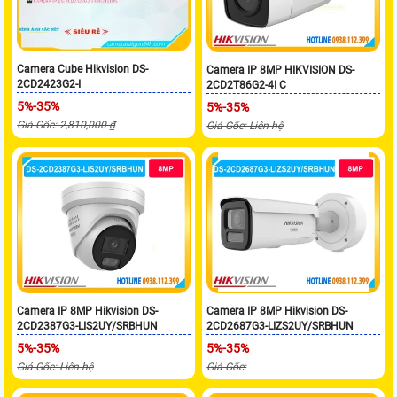
Camera Cube Hikvision DS-
Camera IP 8MP HIKVISION DS-
2CD2423G2-I
2CD2T86G2-4I C
5%-35%
5%-35%
Giá Gốc: 2,810,000 ₫
Giá Gốc: Liên hệ
Camera IP 8MP Hikvision DS-
Camera IP 8MP Hikvision DS-
2CD2387G3-LIS2UY/SRBHUN
2CD2687G3-LIZS2UY/SRBHUN
5%-35%
5%-35%
Giá Gốc: Liên hệ
Giá Gốc: