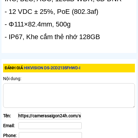
- 12 VDC ± 25%, PoE (802.3af)
- Φ111×82.4mm, 500g
- IP67, Khe cắm thẻ nhớ 128GB
ĐÁNH GIÁ
HIKVISION DS-2CD2135FHWD-I
Nội dung:
Tên:
Email:
Phone: