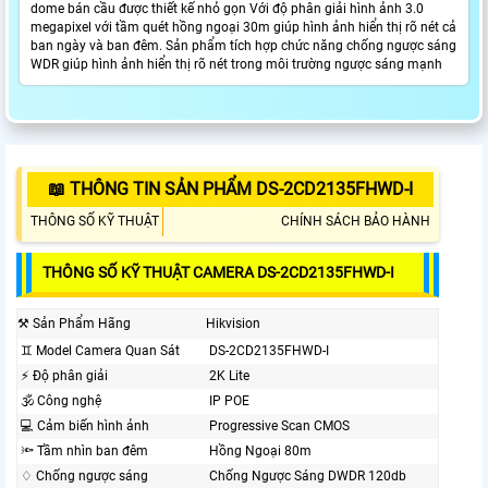
dome bán cầu được thiết kế nhỏ gọn Với độ phân giải hình ảnh 3.0
megapixel với tầm quét hồng ngoại 30m giúp hình ảnh hiển thị rõ nét cả
ban ngày và ban đêm. Sản phẩm tích hợp chức năng chống ngược sáng
WDR giúp hình ảnh hiển thị rõ nét trong môi trường ngược sáng mạnh
📖 THÔNG TIN SẢN PHẨM DS-2CD2135FHWD-I
THÔNG SỐ KỸ THUẬT
CHÍNH SÁCH BẢO HÀNH
THÔNG SỐ KỸ THUẬT CAMERA DS-2CD2135FHWD-I
⚒ Sản Phẩm Hãng
Hikvision
♊ Model Camera Quan Sát
DS-2CD2135FHWD-I
️⚡ Độ phân giải
2K Lite
🕉️ Công nghệ
IP POE
💻 Cảm biến hình ảnh
Progressive Scan CMOS
🔦 Tầm nhìn ban đêm
Hồng Ngoại 80m
♢ Chống ngược sáng
Chống Ngược Sáng DWDR 120db