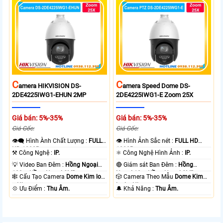
C
C
Amera HIKVISION DS-
Amera Speed Dome DS-
2DE4225IWG1-EHUN 2MP
2DE4225IWG1-E Zoom 25X
Giá bán: 5%-35%
Giá bán: 5%-35%
Giá Gốc:
Giá Gốc:
👁️‍🗨 Hình Ành Chất Lượng :
FULL
👁 Hình Ảnh Sắc nét :
FULL HD
HD 1080P .
1080P .
⚒ Công Nghệ :
IP.
⚛️ Công Nghệ Hình Ảnh :
IP.
💡 Video Ban Đêm :
Hồng Ngoại
🔴 Giám sát Ban Đêm :
Hồng
100m Hồng Ngoại SMD.
Ngoại 10m Hồng Ngoại SMD.
🕸️ Cấu Tạo Camera
Dome Kim loại
🎲 Camera Theo Mẫu
Dome Kim
+ Nhựa.
loại + Nhựa.
️💠 Ưu Điểm :
Thu Âm.
️🔔 Khả Năng :
Thu Âm.