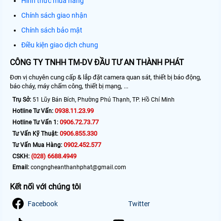
Hình thức mua hàng
Chính sách giao nhận
Chính sách bảo mật
Điều kiện giao dịch chung
CÔNG TY TNHH TM-DV ĐẦU TƯ AN THÀNH PHÁT
Đơn vị chuyên cung cấp & lắp đặt camera quan sát, thiết bị báo động,
báo cháy, máy chấm công, thiết bị mạng, ...
Trụ Sở:
51 Lũy Bán Bích, Phường Phú Thạnh, TP. Hồ Chí Minh
0938.11.23.99
Hotline Tư Vấn:
0906.72.73.77
Hotline Tư Vấn 1:
0906.855.330
Tư Vấn Kỹ Thuật:
0902.452.577
Tư Vấn Mua Hàng:
(028) 6688.4949
CSKH:
Email:
congngheanthanhphat@gmail.com
Kết nối với chúng tôi
Facebook
Twitter