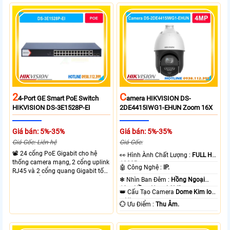
thông chuyển mạch đạt 68 Gbps
mạch 68Gbps đảm bảo hiệu suất
mạnh mẽ.
cao ổn định. Hỗ trợ truyền PoE xa
lên đến 300m cho hệ thống
camera.
2
C
4-Port GE Smart PoE Switch
Amera HIKVISION DS-
HIKVISION DS-3E1528P-EI
2DE4415IWG1-EHUN Zoom 16X
Giá bán: 5%-35%
Giá bán: 5%-35%
Giá Gốc: Liên hệ
Giá Gốc:
📽 24 cổng PoE Gigabit cho hệ
️👀 Hình Ành Chất Lượng :
FULL HD
thống camera mạng, 2 cổng uplink
1080P .
🤖️ Công Nghệ :
IP.
RJ45 và 2 cổng quang Gigabit tốc
độ cao, Tổng công suất PoE 370W
❃ Nhìn Ban Đêm :
Hồng Ngoại
cấp nguồn nhiều thiết bị.
10m Hồng Ngoại SMD.
👑 Cấu Tạo Camera
Dome Kim loại
+ Nhựa.
️💮 Ưu Điểm :
Thu Âm.