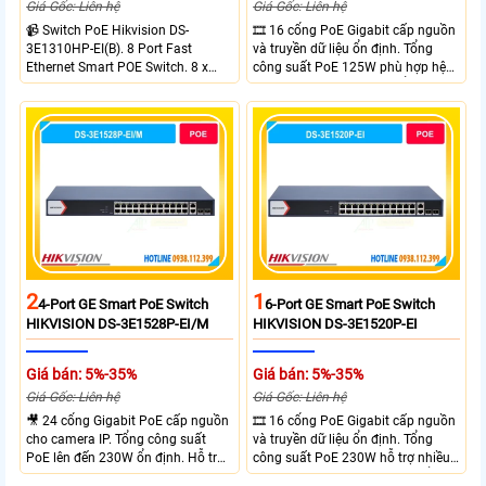
Giá Gốc: Liên hệ
Giá Gốc: Liên hệ
📹 Switch PoE Hikvision DS-
🎞 16 cổng PoE Gigabit cấp nguồn
3E1310HP-EI(B). 8 Port Fast
và truyền dữ liệu ổn định. Tổng
Ethernet Smart POE Switch. 8 x
công suất PoE 125W phù hợp hệ
10/100M PoE Ports, 2 x Gigabit
thống camera IP vừa. 2 cổng RJ45
Uplink Ports.
Gigabit và 2 cổng quang SFP mở
rộng linh hoạt. Hỗ trợ truyền PoE
xa tối đa lên đến 300 mét.
2
1
4-Port GE Smart PoE Switch
6-Port GE Smart PoE Switch
HIKVISION DS-3E1528P-EI/M
HIKVISION DS-3E1520P-EI
Giá bán: 5%-35%
Giá bán: 5%-35%
Giá Gốc: Liên hệ
Giá Gốc: Liên hệ
🎥 24 cổng Gigabit PoE cấp nguồn
🎞 16 cổng PoE Gigabit cấp nguồn
cho camera IP. Tổng công suất
và truyền dữ liệu ổn định. Tổng
PoE lên đến 230W ổn định. Hỗ trợ
công suất PoE 230W hỗ trợ nhiều
truyền PoE xa đến 300 mét. Băng
thiết bị cùng lúc. Tốc độ chuyển