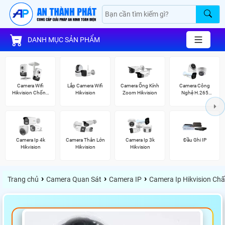
DANH MỤC SẢN PHẨM
Camera Wifi
Lắp Camera Wifi
Camera Ống Kính
Camera Công
Hikvision Chống
Hikvision
Zoom Hikvision
Nghệ H.265
Trộm
Hikvision
Camera Ip 4k
Camera Thân Lớn
Camera Ip 3k
Đầu Ghi IP
Hikvision
Hikvision
Hikvision
›
›
›
Trang chủ
Camera Quan Sát
Camera IP
Camera Ip Hikvision Ch