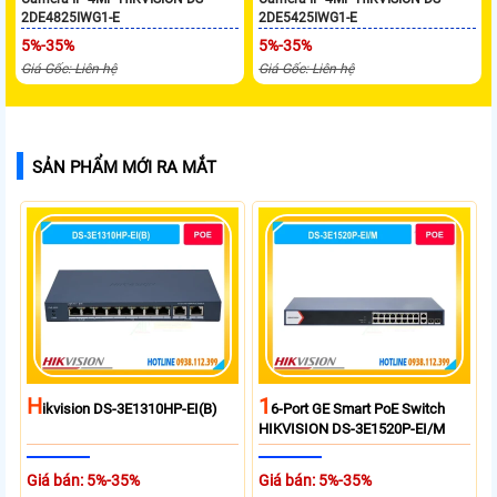
2DE4825IWG1-E
2DE5425IWG1-E
5%-35%
5%-35%
Giá Gốc: Liên hệ
Giá Gốc: Liên hệ
SẢN PHẨM MỚI RA MẮT
H
1
Ikvision DS-3E1310HP-EI(B)
6-Port GE Smart PoE Switch
HIKVISION DS-3E1520P-EI/M
Giá bán: 5%-35%
Giá bán: 5%-35%