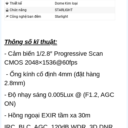
💎 Thiết kế
Dome Kim loại
🔮 Chức năng
STARLIGHT
🎆 Công nghệ ban đêm
Starlight
Thông số kĩ thuật:
- Cảm biến 1/2.8″ Progressive Scan
CMOS 2048×1536@60fps
- Ống kính cố định 4mm (đặt hàng
2.8mm)
- Độ nhạy sáng 0.005Lux @ (F1.2, AGC
ON)
- Hồng ngoại EXIR tầm xa 30m
IRC, BLC, AGC, 120dB WDR, 3D DNR