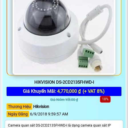
HIKVISION DS-2CD2135FHWD-I
Giá Khuyến Mãi:
4,770,000 ₫
(+ VAT 8%)
18%
Giá Niêm Yết:00 ₫
Thương Hiệu
Hikvision
Ngày Đăng
6/9/2018 9:59:57 AM
Camera quan sát DS-2CD2135FHWD-I là dạng camera quan sát IP