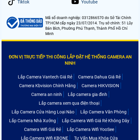
Tiktok
Youtube
Mã số doanh nghiệp: 0312866570 do Sở Tài Chính
TP.HCM cấp ngày 23/07/2014. Trụ sở chính: 51 Lũy
Bán Bích, Phường Phú Thạnh, Thành Phố Hồ Chí
Minh
ĐƠN VỊ TRỰC TIẾP THI CÔNG LẮP ĐẶT HỆ THỐNG CAMERA AN
NINH
Lắp Camera Vantech Giá Rẻ
Camera Dahua Giá Rẻ
Camera Kbvision Chính Hãng
Camera HIKVISION
Camera an ninh
Lắp camera gia đình
Lắp camera xem qua điện thoại
Lắp Camera Cửa Hàng Loại Nào
Lắp Camera Văn Phòng
Lắp Camera Nhà Xưởng
Lắp Camera Wifi Giá Rẻ Không Dây
Camera Wifi Giá Rẻ
Lắp Camera Wifi YooSee
Lắp Camera Wifi KBONE
Tư Vấn Mua Khóa Cửa