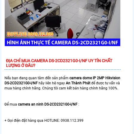
ĐỊA CHỈ MUA CAMERA DS-2CD2321G0-I/NF UY TÍN CHẤT
LƯỢNG Ở ĐÂU?
Nếu bạn đang quan tâm đến sản phẩm
camera dome IP 2MP Hikvision
DS-2CD2321G0-I/NF
hãy liên hệ ngay
An Thành Phát
để được tư vấn và
mua hàng chính hãng. Chúng tôi cam kết bán hàng chính hãng 100%.
Để mua
camera an ninh DS-2CD2321G0-I/NF
:
+ Gọi điện đặt hàng qua HOTLINE: 0938.112.399