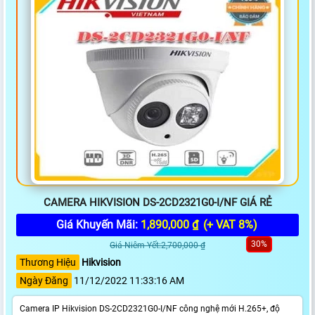
CAMERA HIKVISION DS-2CD2321G0-I/NF GIÁ RẺ
Giá Khuyến Mãi:
1,890,000 ₫
(+ VAT 8%)
30%
Giá Niêm Yết:2,700,000 ₫
Thương Hiệu
Hikvision
Ngày Đăng
11/12/2022 11:33:16 AM
Camera IP Hikvision DS-2CD2321G0-I/NF công nghệ mới H.265+, độ