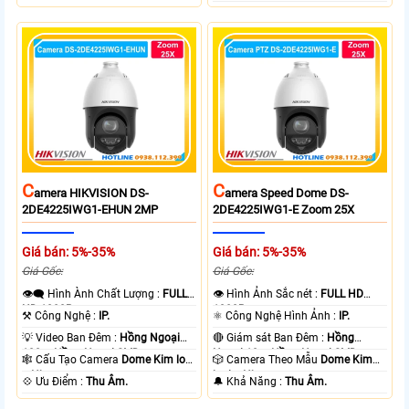
C
C
Amera HIKVISION DS-
Amera Speed Dome DS-
2DE4225IWG1-EHUN 2MP
2DE4225IWG1-E Zoom 25X
Giá bán: 5%-35%
Giá bán: 5%-35%
Giá Gốc:
Giá Gốc:
👁️‍🗨 Hình Ành Chất Lượng :
FULL
👁 Hình Ảnh Sắc nét :
FULL HD
HD 1080P .
1080P .
⚒ Công Nghệ :
IP.
⚛️ Công Nghệ Hình Ảnh :
IP.
💡 Video Ban Đêm :
Hồng Ngoại
🔴 Giám sát Ban Đêm :
Hồng
100m Hồng Ngoại SMD.
Ngoại 10m Hồng Ngoại SMD.
🕸️ Cấu Tạo Camera
Dome Kim loại
🎲 Camera Theo Mẫu
Dome Kim
+ Nhựa.
loại + Nhựa.
️💠 Ưu Điểm :
Thu Âm.
️🔔 Khả Năng :
Thu Âm.