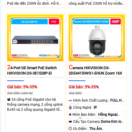
PoE lên đến 230W ổn định. Hỗ trợ
công suất PoE 230W hỗ trợ nhiều
truyền PoE xa đến 300 mét. Băng
thiết bị cùng lúc. Tốc độ chuyển
thông chuyển mạch đạt 68 Gbps
mạch 68Gbps đảm bảo hiệu suất
mạnh mẽ.
cao ổn định. Hỗ trợ truyền PoE xa
lên đến 300m cho hệ thống
camera.
2
C
4-Port GE Smart PoE Switch
Amera HIKVISION DS-
HIKVISION DS-3E1528P-EI
2DE4415IWG1-EHUN Zoom 16X
Giá bán: 5%-35%
Giá bán: 5%-35%
Giá Gốc: Liên hệ
Giá Gốc:
📽 24 cổng PoE Gigabit cho hệ
️👀 Hình Ành Chất Lượng :
FULL HD
thống camera mạng, 2 cổng uplink
1080P .
🤖️ Công Nghệ :
IP.
RJ45 và 2 cổng quang Gigabit tốc
độ cao, Tổng công suất PoE 370W
❃ Nhìn Ban Đêm :
Hồng Ngoại
cấp nguồn nhiều thiết bị.
10m Hồng Ngoại SMD.
👑 Cấu Tạo Camera
Dome Kim loại
+ Nhựa.
️💮 Ưu Điểm :
Thu Âm.