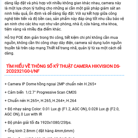
dàng lắp đặt và phù hợp với nhiều không gian khác nhau, camera này
là một lựa chọn lý tưởng cho những ai cần một giải pháp giám sát an
ninh hiệu quả, ổn định và dễ dàng lắp đặt. Với sự kết hợp giữa công
nghệ tiên tiến và độ bền cao, sản phẩm này đáp ứng tốt nhu cầu bảo vệ
an ninh cho các khu vực như văn phòng, nhà ở, cửa hàng, nha khoa,
tiệm vàng và nhiều địa điểm khác.
Hỗ trợ POE đơn giản trong thi công, tiết kiệm chi phí không cần mua
nguồn, không cần thi công chạy dây điện, camera sử dụng luôn nguồn
truyền tải trên cáp mạng.Thiết kế trang nhã, quản lý từ xa một cách dễ
dàng.
TÌM HIỂU VỀ THÔNG SỐ KỸ THUẬT CAMERA HIKVISION DS-
2CD2321G0-I/NF
+ Camera IP Dome hồng ngoại 2MP chuẩn nén H.265+
+ Cảm biến 1/2.7" Progressive Scan CMOS
+ Chuẩn nén H.265+, H.265, H.264+, H.264
+ Độ nhạy sáng Color: 0.01 Lux @ (F1.2, AGC ON), 0.028 Lux @ (F2.0,
AGC ON), 0 Lux with IR
+ Độ phân giải tối đa 1920x1080/25fps.
+ Ống kinh 2.8mm ( đặt hàng 4mm,6mm)