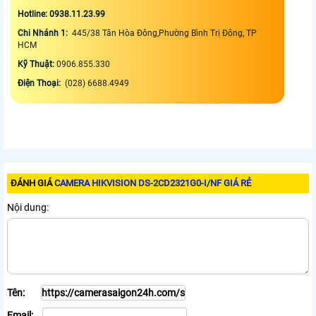
Hotline: 0938.11.23.99
Chi Nhánh 1:
445/38 Tân Hòa Đông,Phường Bình Trị Đông, TP
HCM
Kỹ Thuật:
0906.855.330
Điện Thoại:
(028) 6688.4949
ĐÁNH GIÁ
CAMERA HIKVISION DS-2CD2321G0-I/NF GIÁ RẺ
Nội dung:
Tên:
Email: