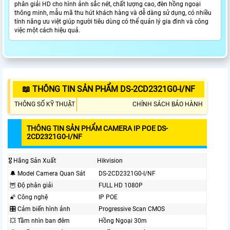
phân giải HD cho hình ảnh sắc nét, chất lượng cao, đèn hồng ngoại
thông minh, mẫu mã thu hút khách hàng và dễ dàng sử dụng, có nhiều
tính năng ưu việt giúp người tiêu dùng có thể quản lý gia đình và công
việc một cách hiệu quả.
📖 THÔNG TIN SẢN PHẨM DS-2CD2321G0-I/NF
THÔNG SỐ KỸ THUẬT
CHÍNH SÁCH BẢO HÀNH
THÔNG TIN SẢN PHẨM CAMERA IP POE DS-
2CD2321G0-I/NF
🎖️ Hãng Sản Xuất
Hikvision
🔔 Model Camera Quan Sát
DS-2CD2321G0-I/NF
🦉 Độ phân giải
FULL HD 1080P
🌠 Công nghệ
IP POE
🎛 Cảm biến hình ảnh
Progressive Scan CMOS
💥 Tầm nhìn ban đêm
Hồng Ngoại 30m