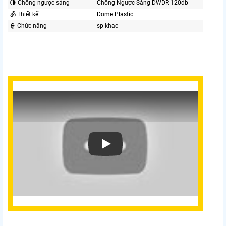
🌗 Chống ngược sáng
Chống Ngược Sáng DWDR 120db
🕉️ Thiết kế
Dome Plastic
👮 Chức năng
sp khac
Xem video Camera Hikvision DS-2CD2321G0