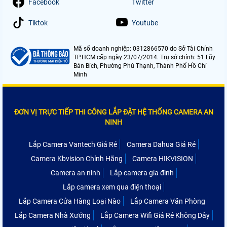
Facebook
Twitter
Tiktok
Youtube
Mã số doanh nghiệp: 0312866570 do Sở Tài Chính
TP.HCM cấp ngày 23/07/2014. Trụ sở chính: 51 Lũy
Bán Bích, Phường Phú Thạnh, Thành Phố Hồ Chí
Minh
ĐƠN VỊ TRỰC TIẾP THI CÔNG LẮP ĐẶT HỆ THỐNG CAMERA AN
NINH
Lắp Camera Vantech Giá Rẻ
Camera Dahua Giá Rẻ
Camera Kbvision Chính Hãng
Camera HIKVISION
Camera an ninh
Lắp camera gia đình
Lắp camera xem qua điện thoại
Lắp Camera Cửa Hàng Loại Nào
Lắp Camera Văn Phòng
Lắp Camera Nhà Xưởng
Lắp Camera Wifi Giá Rẻ Không Dây