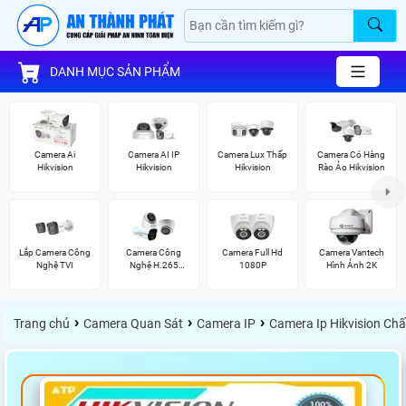
DANH MỤC SẢN PHẨM
Camera Ai
Camera AI IP
Camera Lux Thấp
Camera Có Hàng
Hikvision
Hikvision
Hikvision
Rào Ảo Hikvision
Lắp Camera Công
Camera Công
Camera Full Hd
Camera Vantech
Nghệ TVI
Nghệ H.265
1080P
Hình Ảnh 2K
Hikvision
›
›
›
Trang chủ
Camera Quan Sát
Camera IP
Camera Ip Hikvision Ch