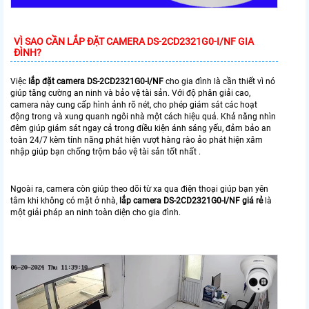
VÌ SAO CẦN LẮP ĐẶT CAMERA DS-2CD2321G0-I/NF GIA
ĐÌNH?
Việc
lắp đặt camera DS-2CD2321G0-I/NF
cho gia đình là cần thiết vì nó
giúp tăng cường an ninh và bảo vệ tài sản. Với độ phân giải cao,
camera này cung cấp hình ảnh rõ nét, cho phép giám sát các hoạt
động trong và xung quanh ngôi nhà một cách hiệu quả. Khả năng nhìn
đêm giúp giám sát ngay cả trong điều kiện ánh sáng yếu, đảm bảo an
toàn 24/7 kèm tính năng phát hiện vượt hàng rào ảo phát hiện xâm
nhập giúp bạn chống trộm bảo vệ tài sản tốt nhất .
Ngoài ra, camera còn giúp theo dõi từ xa qua điện thoại giúp bạn yên
tâm khi không có mặt ở nhà,
lắp camera DS-2CD2321G0-I/NF giá rẻ
là
một giải pháp an ninh toàn diện cho gia đình.