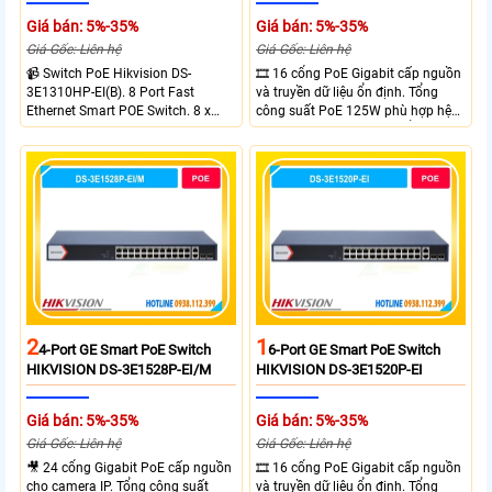
Giá bán: 5%-35%
Giá bán: 5%-35%
Giá Gốc: Liên hệ
Giá Gốc: Liên hệ
📹 Switch PoE Hikvision DS-
🎞 16 cổng PoE Gigabit cấp nguồn
3E1310HP-EI(B). 8 Port Fast
và truyền dữ liệu ổn định. Tổng
Ethernet Smart POE Switch. 8 x
công suất PoE 125W phù hợp hệ
10/100M PoE Ports, 2 x Gigabit
thống camera IP vừa. 2 cổng RJ45
Uplink Ports.
Gigabit và 2 cổng quang SFP mở
rộng linh hoạt. Hỗ trợ truyền PoE
xa tối đa lên đến 300 mét.
2
1
4-Port GE Smart PoE Switch
6-Port GE Smart PoE Switch
HIKVISION DS-3E1528P-EI/M
HIKVISION DS-3E1520P-EI
Giá bán: 5%-35%
Giá bán: 5%-35%
Giá Gốc: Liên hệ
Giá Gốc: Liên hệ
🎥 24 cổng Gigabit PoE cấp nguồn
🎞 16 cổng PoE Gigabit cấp nguồn
cho camera IP. Tổng công suất
và truyền dữ liệu ổn định. Tổng