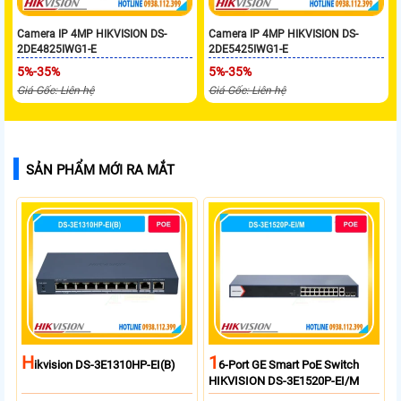
Camera IP 4MP HIKVISION DS-
Camera IP 4MP HIKVISION DS-
2DE4825IWG1-E
2DE5425IWG1-E
5%-35%
5%-35%
Giá Gốc: Liên hệ
Giá Gốc: Liên hệ
SẢN PHẨM MỚI RA MẮT
H
1
Ikvision DS-3E1310HP-EI(B)
6-Port GE Smart PoE Switch
HIKVISION DS-3E1520P-EI/M