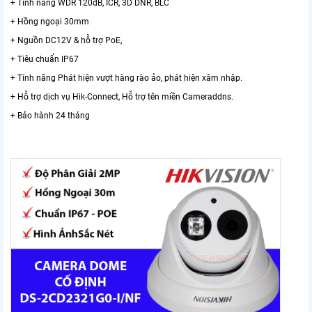
+ Tính năng WDR 120dB, ICR, 3D DNR, BLC
+ Hồng ngoại 30mm
+ Nguồn DC12V & hỗ trợ PoE,
+ Tiêu chuẩn IP67
+ Tính năng Phát hiện vượt hàng rào ảo, phát hiện xâm nhập.
+ Hỗ trợ dịch vụ Hik-Connect, Hỗ trợ tên miền Cameraddns.
+ Bảo hành 24 tháng