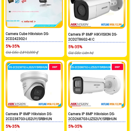
Camera Cube Hikvision DS-
Camera IP 8MP HIKVISION DS-
2CD2423G2-I
2CD2T86G2-4I C
5%-35%
5%-35%
Giá Gốc: 2,810,000 ₫
Giá Gốc: Liên hệ
Camera IP 8MP Hikvision DS-
Camera IP 8MP Hikvision DS-
2CD2387G3-LIS2UY/SRBHUN
2CD2687G3-LIZS2UY/SRBHUN
5%-35%
5%-35%