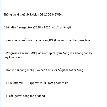
Thông tin kỉ thuật Hikvision DS-2CD2342WD-I:
 Lên đến 4 megapixel (2688 x 1520) có độ phân giải
 nén video chuẩn với tỉ lệ nén cao, ROI (khu vực quan tâm) mã hóa
 Progressive scan CMOS, video chụp chuyển động mà không cần ký
quỹ khắc vạch
 Hỗ trợ hai dòng dữ liệu, và các tiểu suối để giám sát di động
 EXIR Infrared LED, Approx. 20-30 mét phạm vi IR
 IR cắt lọc với công tắc tự động