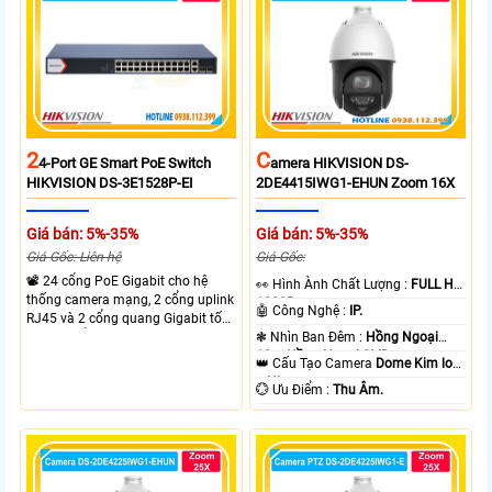
camera.
2
C
4-Port GE Smart PoE Switch
Amera HIKVISION DS-
HIKVISION DS-3E1528P-EI
2DE4415IWG1-EHUN Zoom 16X
Giá bán: 5%-35%
Giá bán: 5%-35%
Giá Gốc: Liên hệ
Giá Gốc:
📽 24 cổng PoE Gigabit cho hệ
️👀 Hình Ành Chất Lượng :
FULL HD
thống camera mạng, 2 cổng uplink
1080P .
🤖️ Công Nghệ :
IP.
RJ45 và 2 cổng quang Gigabit tốc
độ cao, Tổng công suất PoE 370W
❃ Nhìn Ban Đêm :
Hồng Ngoại
cấp nguồn nhiều thiết bị.
10m Hồng Ngoại SMD.
👑 Cấu Tạo Camera
Dome Kim loại
+ Nhựa.
️💮 Ưu Điểm :
Thu Âm.