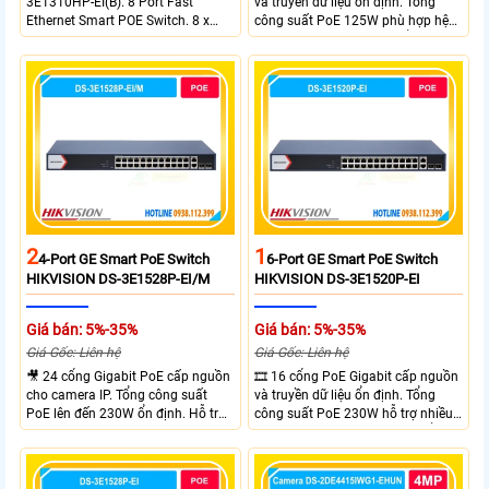
3E1310HP-EI(B). 8 Port Fast
và truyền dữ liệu ổn định. Tổng
Ethernet Smart POE Switch. 8 x
công suất PoE 125W phù hợp hệ
10/100M PoE Ports, 2 x Gigabit
thống camera IP vừa. 2 cổng RJ45
Uplink Ports.
Gigabit và 2 cổng quang SFP mở
rộng linh hoạt. Hỗ trợ truyền PoE
xa tối đa lên đến 300 mét.
2
1
4-Port GE Smart PoE Switch
6-Port GE Smart PoE Switch
HIKVISION DS-3E1528P-EI/M
HIKVISION DS-3E1520P-EI
Giá bán: 5%-35%
Giá bán: 5%-35%
Giá Gốc: Liên hệ
Giá Gốc: Liên hệ
🎥 24 cổng Gigabit PoE cấp nguồn
🎞 16 cổng PoE Gigabit cấp nguồn
cho camera IP. Tổng công suất
và truyền dữ liệu ổn định. Tổng
PoE lên đến 230W ổn định. Hỗ trợ
công suất PoE 230W hỗ trợ nhiều
truyền PoE xa đến 300 mét. Băng
thiết bị cùng lúc. Tốc độ chuyển
thông chuyển mạch đạt 68 Gbps
mạch 68Gbps đảm bảo hiệu suất
mạnh mẽ.
cao ổn định. Hỗ trợ truyền PoE xa
lên đến 300m cho hệ thống