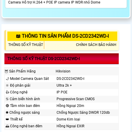
Camera Hỗ trợ H.264 + POE IP camera IP WDR nhỏ Dome
📖 THÔNG TIN SẢN PHẨM DS-2CD2342WD-I
THÔNG SỐ KỸ THUẬT
CHÍNH SÁCH BẢO HÀNH
THÔNG SỐ KỸ THUẬT DS-2CD2342WD-I
🦉 Sản Phẩm Hãng
Hikvision
🌙 Model Camera Quan Sát
DS-2CD2342WD-I
🔆 Độ phân giải
Ultra 2k +
👍 Công nghệ
IP POE
♋ Cảm biến hình ảnh
Progressive Scan CMOS
🔴 Tầm nhìn ban đêm
Hồng Ngoại 20m
✺ Chống ngược sáng
Chống Ngược Sáng DWDR 120db
👑 Thiết kế
Dome Kim loại
🌅 Công nghệ ban đêm
Hồng Ngoại EXIR