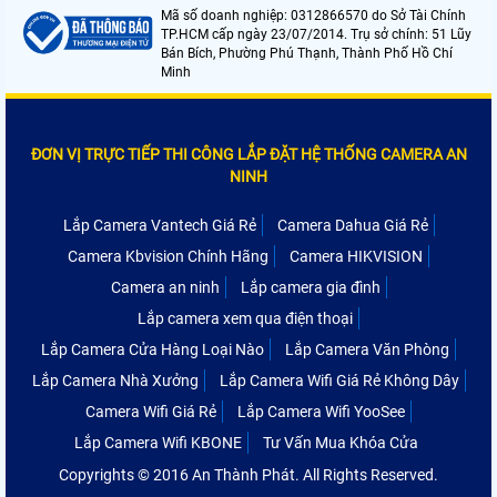
Mã số doanh nghiệp: 0312866570 do Sở Tài Chính
TP.HCM cấp ngày 23/07/2014. Trụ sở chính: 51 Lũy
Bán Bích, Phường Phú Thạnh, Thành Phố Hồ Chí
Minh
ĐƠN VỊ TRỰC TIẾP THI CÔNG LẮP ĐẶT HỆ THỐNG CAMERA AN
NINH
Lắp Camera Vantech Giá Rẻ
Camera Dahua Giá Rẻ
Camera Kbvision Chính Hãng
Camera HIKVISION
Camera an ninh
Lắp camera gia đình
Lắp camera xem qua điện thoại
Lắp Camera Cửa Hàng Loại Nào
Lắp Camera Văn Phòng
Lắp Camera Nhà Xưởng
Lắp Camera Wifi Giá Rẻ Không Dây
Camera Wifi Giá Rẻ
Lắp Camera Wifi YooSee
Lắp Camera Wifi KBONE
Tư Vấn Mua Khóa Cửa
Copyrights © 2016 An Thành Phát. All Rights Reserved.