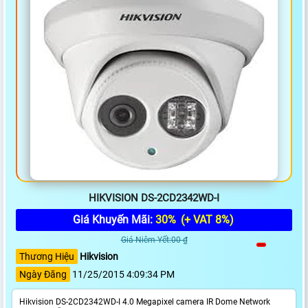
HIKVISION DS-2CD2342WD-I
Giá Khuyến Mãi:
30%
(+ VAT 8%)
Giá Niêm Yết:00 ₫
Thương Hiệu
Hikvision
Ngày Đăng
11/25/2015 4:09:34 PM
Hikvision DS-2CD2342WD-I 4.0 Megapixel camera IR Dome Network