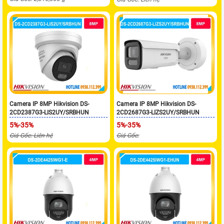
Camera IP 8MP Hikvision DS-
Camera IP 8MP Hikvision DS-
2CD2387G3-LIS2UY/SRBHUN
2CD2687G3-LIZS2UY/SRBHUN
5%-35%
5%-35%
Giá Gốc: Liên hệ
Giá Gốc: