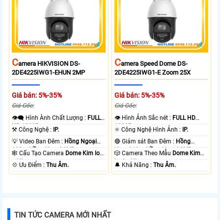
C
C
Amera HIKVISION DS-
Amera Speed Dome DS-
2DE4225IWG1-EHUN 2MP
2DE4225IWG1-E Zoom 25X
Giá bán: 5%-35%
Giá bán: 5%-35%
Giá Gốc:
Giá Gốc:
👁️‍🗨 Hình Ành Chất Lượng :
FULL
👁 Hình Ảnh Sắc nét :
FULL HD
HD 1080P .
1080P .
⚒ Công Nghệ :
IP.
⚛️ Công Nghệ Hình Ảnh :
IP.
💡 Video Ban Đêm :
Hồng Ngoại
🔴 Giám sát Ban Đêm :
Hồng
100m Hồng Ngoại SMD.
Ngoại 10m Hồng Ngoại SMD.
🕸️ Cấu Tạo Camera
Dome Kim loại
🎲 Camera Theo Mẫu
Dome Kim
+ Nhựa.
loại + Nhựa.
️💠 Ưu Điểm :
Thu Âm.
️🔔 Khả Năng :
Thu Âm.
TIN TỨC CAMERA MỚI NHẤT