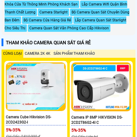
Khóa Cửa Từ Thông Minh Phòng Khách Sạn
Lắp Camera Wifi Quận Bình
Thạnh Chất Lượng
Camera Starlight
Bộ Camera Quan Sát Chuyên Dùng
Ban Đêm
Bộ Camera Cửa Hàng Giá Rẻ
Lắp Camera Quan Sát Starlight
Cho Siêu Thị
Camera Quan Sát Văn Phòng Cao Cấp Hikvison
THAM KHẢO CAMERA QUAN SÁT GIÁ RẺ
CÙNG LOẠI
CAMERA 2K 4K
SẢN PHẨM THAM KHẢO
Camera Cube Hikvision DS-
Camera IP 8MP HIKVISION DS-
2CD2423G2-I
2CD2T86G2-4I C
5%-35%
5%-35%
Giá Gốc: 2,810,000 ₫
Giá Gốc: Liên hệ