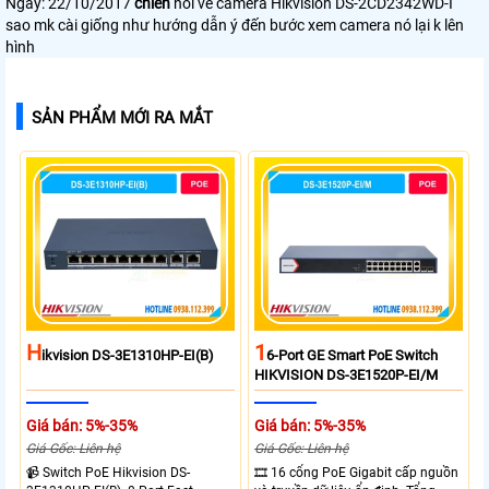
Ngày: 22/10/2017
chiến
nói về camera Hikvision DS-2CD2342WD-I
sao mk cài giống như hướng dẫn ý đến bước xem camera nó lại k lên
hình
SẢN PHẨM MỚI RA MẮT
H
1
Ikvision DS-3E1310HP-EI(B)
6-Port GE Smart PoE Switch
HIKVISION DS-3E1520P-EI/M
Giá bán: 5%-35%
Giá bán: 5%-35%
Giá Gốc: Liên hệ
Giá Gốc: Liên hệ
📹 Switch PoE Hikvision DS-
🎞 16 cổng PoE Gigabit cấp nguồn