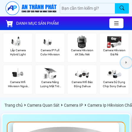
DANH MỤC SẢN PHẨM
Lắp Camera
Camera IP Full
Camera Hikvision
Camera Hikvision
Hybrid Light
Color Hikvision
4K Siêu Nét
Giá Rẻ
Camera Wifi
Camera Năng
Camera Wifi Báo
Camera Sử Dụng
Hikvision Ngoài
Lượng Mặt Trời
Động Dahua
Chip Sony Dahua
Trời
Hikvision
›
›
›
Trang chủ
Camera Quan Sát
Camera IP
Camera Ip Hikvision Ch