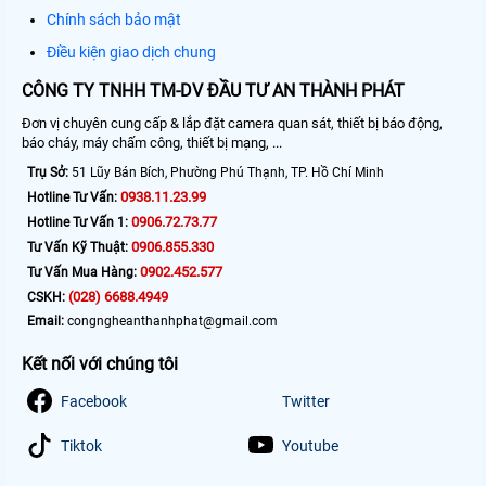
Chính sách bảo mật
Điều kiện giao dịch chung
CÔNG TY TNHH TM-DV ĐẦU TƯ AN THÀNH PHÁT
Đơn vị chuyên cung cấp & lắp đặt camera quan sát, thiết bị báo động,
báo cháy, máy chấm công, thiết bị mạng, ...
Trụ Sở:
51 Lũy Bán Bích, Phường Phú Thạnh, TP. Hồ Chí Minh
0938.11.23.99
Hotline Tư Vấn:
0906.72.73.77
Hotline Tư Vấn 1:
0906.855.330
Tư Vấn Kỹ Thuật:
0902.452.577
Tư Vấn Mua Hàng:
(028) 6688.4949
CSKH:
Email:
congngheanthanhphat@gmail.com
Kết nối với chúng tôi
Facebook
Twitter
Tiktok
Youtube