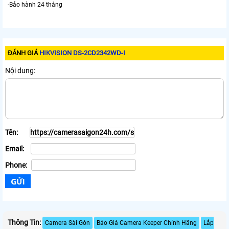
-Bảo hành 24 tháng
ĐÁNH GIÁ
HIKVISION DS-2CD2342WD-I
Nội dung:
Tên:
Email:
Phone:
Thông Tin:
Camera Sài Gòn
Báo Giá Camera Keeper Chính Hãng
Lắp