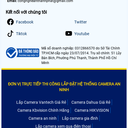
Email:
congngheanthanhphat@gmail.com
Kết nối với chúng tôi
Facebook
Twitter
Tiktok
Youtube
Mã số doanh nghiệp: 0312866570 do Sở Tài Chính
TP.HCM cấp ngày 23/07/2014. Trụ sở chính: 51 Lũy
Bán Bích, Phường Phú Thạnh, Thành Phố Hồ Chí
Minh
ĐƠN VỊ TRỰC TIẾP THI CÔNG LẮP ĐẶT HỆ THỐNG CAMERA AN
NINH
Lắp Camera Vantech Giá Rẻ
Camera Dahua Giá Rẻ
Camera Kbvision Chính Hãng
Camera HIKVISION
Camera an ninh
Lắp camera gia đình
Lắp camera xem qua điện thoại