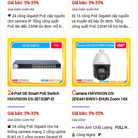
Giá bán: 5%-35%
Giá bán: 5%-35%
Giá Gốc: Liên hệ
Giá Gốc: Liên hệ
🎥 24 cổng Gigabit PoE cấp nguồn
🎞 16 cổng PoE Gigabit cấp nguồn
cho camera IP. Tổng công suất
và truyền dữ liệu ổn định. Tổng
PoE lên đến 230W ổn định. Hỗ trợ
công suất PoE 230W hỗ trợ nhiều
truyền PoE xa đến 300 mét. Băng
thiết bị cùng lúc. Tốc độ chuyển
thông chuyển mạch đạt 68 Gbps
mạch 68Gbps đảm bảo hiệu suất
mạnh mẽ.
cao ổn định. Hỗ trợ truyền PoE xa
lên đến 300m cho hệ thống
camera.
2
C
4-Port GE Smart PoE Switch
Amera HIKVISION DS-
HIKVISION DS-3E1528P-EI
2DE4415IWG1-EHUN Zoom 16X
Giá bán: 5%-35%
Giá bán: 5%-35%
Giá Gốc: Liên hệ
Giá Gốc:
📽 24 cổng PoE Gigabit cho hệ
️👀 Hình Ành Chất Lượng :
FULL HD
thống camera mạng, 2 cổng uplink
1080P .
🤖️ Công Nghệ :
IP.
RJ45 và 2 cổng quang Gigabit tốc