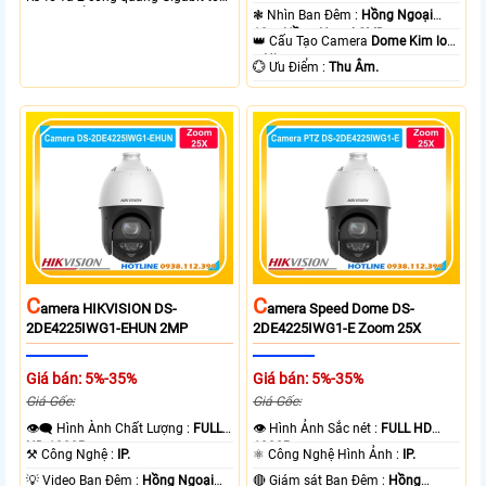
độ cao, Tổng công suất PoE 370W
❃ Nhìn Ban Đêm :
Hồng Ngoại
cấp nguồn nhiều thiết bị.
10m Hồng Ngoại SMD.
👑 Cấu Tạo Camera
Dome Kim loại
+ Nhựa.
️💮 Ưu Điểm :
Thu Âm.
C
C
Amera HIKVISION DS-
Amera Speed Dome DS-
2DE4225IWG1-EHUN 2MP
2DE4225IWG1-E Zoom 25X
Giá bán: 5%-35%
Giá bán: 5%-35%
Giá Gốc:
Giá Gốc:
👁️‍🗨 Hình Ành Chất Lượng :
FULL
👁 Hình Ảnh Sắc nét :
FULL HD
HD 1080P .
1080P .
⚒ Công Nghệ :
IP.
⚛️ Công Nghệ Hình Ảnh :
IP.
💡 Video Ban Đêm :
Hồng Ngoại
🔴 Giám sát Ban Đêm :
Hồng