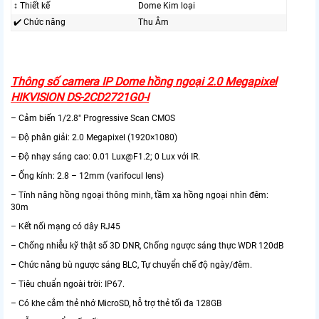
↕️ Thiết kế
Dome Kim loại
✔️ Chức năng
Thu Âm
Thông số camera IP Dome hồng ngoại 2.0 Megapixel
HIKVISION DS-2CD2721G0-I
– Cảm biến 1/2.8" Progressive Scan CMOS
– Độ phân giải: 2.0 Megapixel (1920×1080)
– Độ nhạy sáng cao: 0.01 Lux@F1.2; 0 Lux với IR.
– Ống kính: 2.8 – 12mm (varifocul lens)
– Tính năng hồng ngoại thông minh, tầm xa hồng ngoại nhìn đêm:
30m
– Kết nối mạng có dây RJ45
– Chống nhiễu kỹ thật số 3D DNR, Chống ngược sáng thực WDR 120dB
– Chức năng bù ngược sáng BLC, Tự chuyển chế độ ngày/đêm.
– Tiêu chuẩn ngoài trời: IP67.
– Có khe cắm thẻ nhớ MicroSD, hỗ trợ thẻ tối đa 128GB