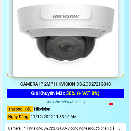
CAMERA IP 2MP HIKVISION DS-2CD2721G0-IS
Giá Khuyến Mãi:
30%
(+ VAT 8%)
Giá Niêm Yết:6,450,000 ₫
Thương Hiệu
Hikvision
Ngày Đăng
11/12/2022 11:33:16 AM
Camera IP Hikvision-DS-2CD2721G0-IS công nghệ mới, độ phân giải Full