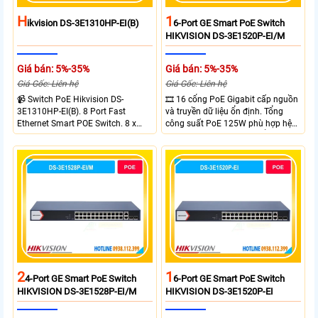
H
1
Ikvision DS-3E1310HP-EI(B)
6-Port GE Smart PoE Switch
HIKVISION DS-3E1520P-EI/M
Giá bán: 5%-35%
Giá bán: 5%-35%
Giá Gốc: Liên hệ
Giá Gốc: Liên hệ
📹 Switch PoE Hikvision DS-
🎞 16 cổng PoE Gigabit cấp nguồn
3E1310HP-EI(B). 8 Port Fast
và truyền dữ liệu ổn định. Tổng
Ethernet Smart POE Switch. 8 x
công suất PoE 125W phù hợp hệ
10/100M PoE Ports, 2 x Gigabit
thống camera IP vừa. 2 cổng RJ45
Uplink Ports.
Gigabit và 2 cổng quang SFP mở
rộng linh hoạt. Hỗ trợ truyền PoE
xa tối đa lên đến 300 mét.
2
1
4-Port GE Smart PoE Switch
6-Port GE Smart PoE Switch
HIKVISION DS-3E1528P-EI/M
HIKVISION DS-3E1520P-EI