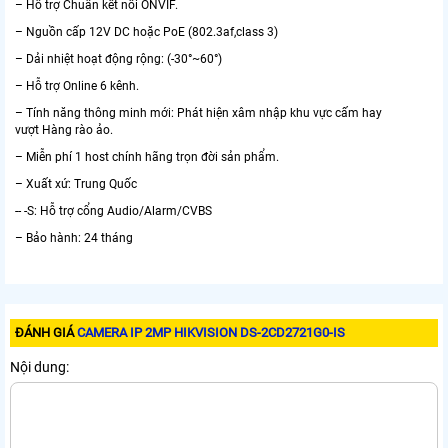
– Hỗ trợ Chuẩn kết nối ONVIF.
– Nguồn cấp 12V DC hoặc PoE (802.3af,class 3)
– Dải nhiệt hoạt động rộng: (-30°~60°)
– Hỗ trợ Online 6 kênh.
– Tính năng thông minh mới: Phát hiện xâm nhập khu vực cấm hay
vượt Hàng rào ảo.
– Miễn phí 1 host chính hãng trọn đời sản phẩm.
– Xuất xứ: Trung Quốc
-- -S: Hỗ trợ cổng Audio/Alarm/CVBS
– Bảo hành: 24 tháng
ĐÁNH GIÁ
CAMERA IP 2MP HIKVISION DS-2CD2721G0-IS
Nội dung: