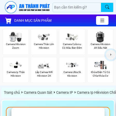
DANH MỤC SẢN PHẨM
Camera Hikvision
Camera Thân Lớn
Camera Colorvu
Camera Hikvision
Zoom
Hikvision
Có Màu Ban Đêm
4K Siêu Nét
Camera Ip Thân
Lắp Camea Wifi
Camera Ultra 3k
Khóa Điện Tử Có
Hikvision
Hikvision 2K
Kbvision
Chìa Khóa Cơ
›
›
›
Trang chủ
Camera Quan Sát
Camera IP
Camera Ip Hikvision Ch