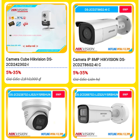
Camera Cube Hikvision DS-
Camera IP 8MP HIKVISION DS-
2CD2423G2-I
2CD2T86G2-4I C
5%-35%
5%-35%
Giá Gốc: 2,810,000 ₫
Giá Gốc: Liên hệ