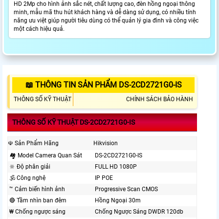
HD 2Mp cho hình ảnh sắc nét, chất lượng cao, đèn hồng ngoại thông
minh, mẫu mã thu hút khách hàng và dễ dàng sử dụng, có nhiều tính
năng ưu việt giúp người tiêu dùng có thể quản lý gia đình và công việc
một cách hiệu quả.
📖 THÔNG TIN SẢN PHẨM DS-2CD2721G0-IS
THÔNG SỐ KỸ THUẬT
CHÍNH SÁCH BẢO HÀNH
THÔNG SỐ KỸ THUẬT DS-2CD2721G0-IS
☫ Sản Phẩm Hãng
Hikvision
🏘 Model Camera Quan Sát
DS-2CD2721G0-IS
🔆 Độ phân giải
FULL HD 1080P
🕉️ Công nghệ
IP POE
™️ Cảm biến hình ảnh
Progressive Scan CMOS
🔴 Tầm nhìn ban đêm
Hồng Ngoại 30m
₩ Chống ngược sáng
Chống Ngược Sáng DWDR 120db