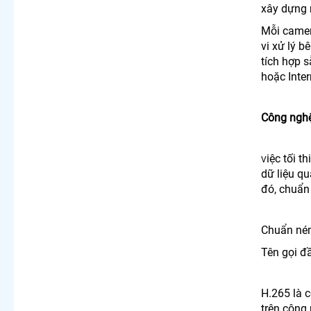
xây dựng n
Mỗi camera
vi xử lý 
tích hợp 
hoặc Inte
Công ngh
iệc tối 
V
dữ liệu qu
đó, chuẩn
Chuẩn né
Tên gọi đ
H.265 là 
trên công