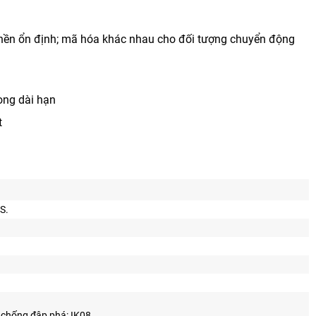
 nền ổn định; mã hóa khác nhau cho đối tượng chuyển động
rong dài hạn
t
S.
chống đập phá: IK08.