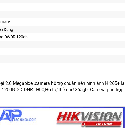
U
n CMOS
ên Dụng
ng DWDR 120db
i 2.0 Megapixel.camera hỗ trợ chuẩn nén hình ảnh H.265+ là
 120dB; 3D DNR; HLC,Hỗ trợ thẻ nhớ 265gb. Camera phù hợp