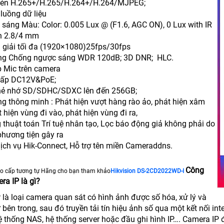
nén H.265+/H.265/H.264+/H.264/MJPEG;
 luồng dữ liệu
 sáng Màu: Color: 0.005 Lux @ (F1.6, AGC ON), 0 Lux with IR
nh 2.8/4 mm
 giải tối đa (1920×1080)25fps/30fps
ăng Chống ngược sáng WDR 120dB; 3D DNR; HLC.
p Mic trên camera
cấp DC12V&PoE;
thẻ nhớ SD/SDHC/SDXC lên đến 256GB;
ng thông minh : Phát hiện vượt hàng rào ảo, phát hiện xâm
 hiện vùng đi vào, phát hiện vùng đi ra,
 thuật toán Trí tuệ nhân tạo, Lọc báo động giả không phải do
 phương tiện gây ra
dịch vụ Hik-Connect, Hỗ trợ tên miền Cameraddns.
Công
o cấp tương tự Hãng cho bạn tham khảo
Hikvision DS-2CD2022WD-I
ra IP là gì?
 là loại camera quan sát có hình ảnh được số hóa, xử lý và
bên trong, sau đó truyền tải tín hiệu ảnh số qua một kết nối inter
ệ thống NAS, hệ thống server hoặc đầu ghi hình IP…. Camera IP