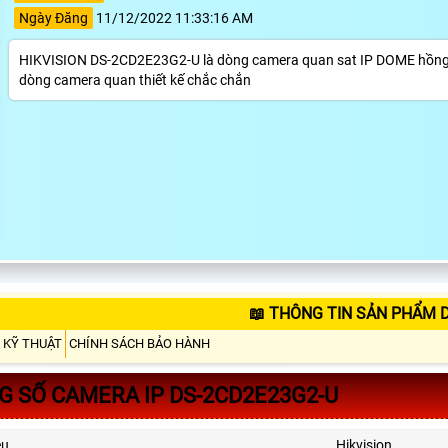
Ngày Đăng
11/12/2022 11:33:16 AM
HIKVISION DS-2CD2E23G2-U là dòng camera quan sat IP DOME hồng n
dòng camera quan thiết kế chắc chắn
📖 THÔNG TIN SẢN PHẨM 
 KỸ THUẬT
CHÍNH SÁCH BẢO HÀNH
 SỐ CAMERA IP DS-2CD2E23G2-U
ệu
Hikvision