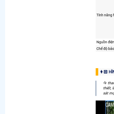
Tính năng 
Nguồn điệ
Chế độ bả
👩🏻 H
📂 tha
thiết,
sát mọ