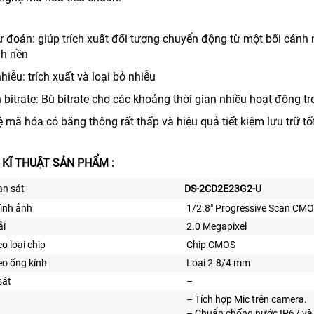
 đoán: giúp trích xuất đối tượng chuyển động từ một bối cảnh
nh nền
nhiễu: trích xuất và loại bỏ nhiễu
 bitrate: Bù bitrate cho các khoảng thời gian nhiều hoạt động t
mã hóa có băng thông rất thấp và hiệu quả tiết kiệm lưu trữ tố
 KĨ THUẬT SẢN PHẨM :
n sát
DS-2CD2E23G2-U
ình ảnh
1/2.8″ Progressive Scan CMO
ải
2.0 Megapixel
o loại chip
Chip CMOS
o ống kính
Loại 2.8/4 mm
sát
–
– Tích hợp Mic trên camera.
– Chuẩn chống nước IP67 và 