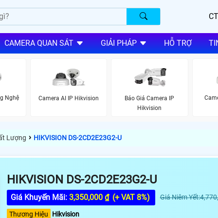
CT
CAMERA QUAN SÁT
GIẢI PHÁP
HỖ TRỢ
TI
ng Nghệ
Came
Camera AI IP Hikvision
Báo Giá Camera IP
Hikvision
›
hất Lượng
HIKVISION DS-2CD2E23G2-U
HIKVISION DS-2CD2E23G2-U
Giá Khuyến Mãi:
3,350,000 ₫
(+ VAT 8%)
Giá Niêm Yết:4,770
Thương Hiệu
Hikvision