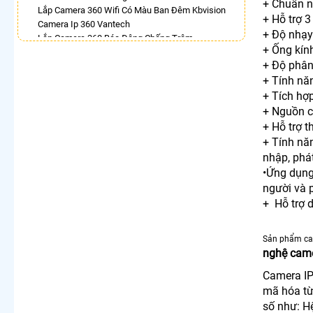
+ Chuẩn 
Lắp Camera 360 Wifi Có Màu Ban Đêm Kbvision
+ Hỗ trợ 3
Camera Ip 360 Vantech
+ Độ nhạy
Lắp Camera 360 Báo Động Chống Trộm
+ Ống kí
Camera Visioncop 360
+ Độ phân
Camera Xoay 360 Kbvision Giá Rẻ
+ Tính n
Camera Wifi 360 Full Color
Lắp Camera Wifi Dahua Xoay 360 Giá Rẻ
+ Tích hợ
Camera Wifi 360 Full Color Dahua
+ Nguồn 
+ Hỗ trợ 
LẮP CAMERA THEO NHU CẦU
+ Tính nă
Lắp Camera Văn Phòng Giá Rẻ
nhập, phát
Lắp Camera Nhà Xưởng Giá Rẻ
•Ứng dụng
Lắp Camera Gia Đình Giá Rẻ
người và
Lắp Camera Kho Hàng Giá Rẻ
+ Hỗ trợ 
Lắp Camera Cửa Hàng Giá Rẻ
Lắp Camera Wifi Giá Rẻ Chính Hãng
Lắp Camera Công Trình Giá Rẻ
Sản phẩm ca
Camera 360 Giá Rẻ
nghệ came
Camera IP
mã hóa từ 
số như: H