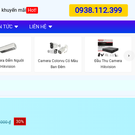
0938.112.399
 khuyến mãi
Hot!
N TỨC
LIÊN HỆ
ra Đếm Người
Camera Colorvu Có Màu
Đầu Thu Camera
Hikvision
Ban Đêm
Hikvision
30%
,000 ₫