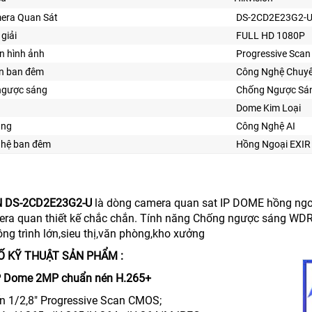
era Quan Sát
DS-2CD2E23G2-
giải
FULL HD 1080P
n hình ảnh
Progressive Sca
ìn ban đêm
Công Nghệ Chuy
ngược sáng
Chống Ngược Sá
Dome Kim Loại
ăng
Công Nghệ AI
ghệ ban đêm
Hồng Ngoại EXIR
N DS-2CD2E23G2-U
là dòng camera quan sat IP DOME hồng ngoạ
ra quan thiết kế chắc chắn. Tính năng Chống ngược sáng WDR
ông trình lớn,sieu thị,văn phòng,kho xưởng
Ố KỸ THUẬT SẢN PHẨM :
P Dome 2MP chuẩn nén H.265+
n 1/2,8" Progressive Scan CMOS;