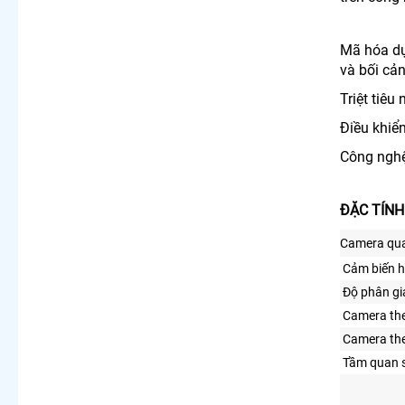
Mã hóa dự
và bối cả
Triệt tiêu 
Điều khiển
Công nghệ 
ĐẶC TÍNH
Camera qua
Cảm biến h
Độ phân gi
Camera the
Camera the
Tầm quan 