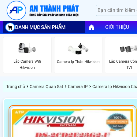
GIỚI THIỆU
DANH MỤC SẢN PHẨM
Lắp Camera Wifi
Lắp Camera Cô
Camera Ip Thân Hikvision
Hikvision
TVI
›
›
›
Trang chủ
Camera Quan Sát
Camera IP
Camera Ip Hikvision C