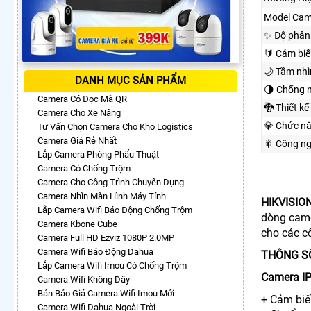
Model Cam
✨ Độ phân 
🔰 Cảm biế
🌙 Tầm nh
DANH MỤC SẢN PHẨM
🌗 Chống 
Camera Có Đọc Mã QR
🐉️ Thiết kế
Camera Cho Xe Nâng
💎 Chức n
Tư Vấn Chọn Camera Cho Kho Logistics
Camera Giá Rẻ Nhất
🎇 Công n
Lắp Camera Phòng Phẩu Thuật
Camera Có Chống Trộm
Camera Cho Công Trình Chuyên Dụng
Camera Nhìn Màn Hình Máy Tính
HIKVISIO
Lắp Camera Wifi Báo Động Chống Trộm
dòng came
Camera Kbone Cube
cho các c
Camera Full HD Ezviz 1080P 2.0MP
Camera Wifi Báo Động Dahua
THÔNG S
Lắp Camera Wifi Imou Có Chống Trộm
Camera I
Camera Wifi Không Dây
Bản Báo Giá Camera Wifi Imou Mới
+ Cảm biế
Camera Wifi Dahua Ngoài Trời