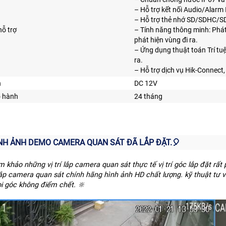
– Hỗ trợ kết nối Audio/Alarm 
– Hỗ trợ thẻ nhớ SD/SDHC/S
hỗ trợ
– Tính năng thông minh: Phát
phát hiện vùng đi ra.
– Ứng dụng thuật toán Trí t
ra.
– Hỗ trợ dịch vụ Hik-Connect
n
DC 12V
o hành
24 tháng
ÌNH ẢNH DEMO CAMERA QUAN SÁT ĐÃ LẮP ĐẶT.️🎈
m khảo những vị trí lắp camera quan sát thực tế vị trí góc lắp đặt r
 lắp camera quan sát chính hãng hình ảnh HD chất lượng. kỹ thuật t
i góc không điểm chết. 🔆