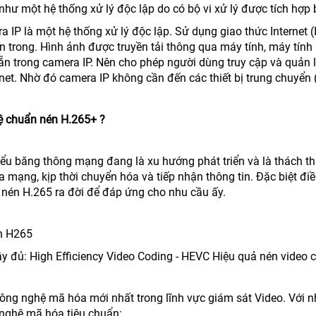
hư một hệ thống xử lý độc lập do có bộ vi xử lý được tích hợp 
 IP là một hệ thống xử lý độc lập. Sử dụng giao thức Internet 
bên trong. Hình ảnh được truyền tải thông qua máy tính, máy tín
sẵn trong camera IP. Nên cho phép người dùng truy cập và quản 
rnet. Nhờ đó camera IP không cần đến các thiết bị trung chuyển
ệ chuẩn nén H.265+ ?
thiểu băng thông mạng đang là xu hướng phát triển và là thách t
a mạng, kịp thời chuyển hóa và tiếp nhận thông tin. Đặc biệt đ
 nén H.265 ra đời để đáp ứng cho nhu cầu ấy.
n H265
ầy đủ: High Efficiency Video Coding - HEVC Hiệu quả nén video 
công nghệ mã hóa mới nhất trong lĩnh vực giám sát Video. Với n
 nghệ mã hóa tiêu chuẩn: