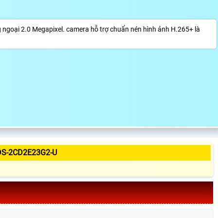
goại 2.0 Megapixel. camera hỗ trợ chuẩn nén hình ảnh H.265+ là
DS-2CD2E23G2-U