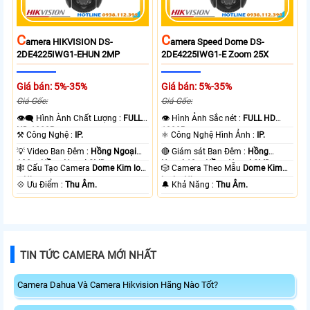
C
C
Amera HIKVISION DS-
Amera Speed Dome DS-
2DE4225IWG1-EHUN 2MP
2DE4225IWG1-E Zoom 25X
Giá bán: 5%-35%
Giá bán: 5%-35%
Giá Gốc:
Giá Gốc:
👁️‍🗨 Hình Ành Chất Lượng :
FULL
👁 Hình Ảnh Sắc nét :
FULL HD
HD 1080P .
1080P .
⚒ Công Nghệ :
IP.
⚛️ Công Nghệ Hình Ảnh :
IP.
💡 Video Ban Đêm :
Hồng Ngoại
🔴 Giám sát Ban Đêm :
Hồng
100m Hồng Ngoại SMD.
Ngoại 10m Hồng Ngoại SMD.
🕸️ Cấu Tạo Camera
Dome Kim loại
🎲 Camera Theo Mẫu
Dome Kim
+ Nhựa.
loại + Nhựa.
️💠 Ưu Điểm :
Thu Âm.
️🔔 Khả Năng :
Thu Âm.
TIN TỨC CAMERA MỚI NHẤT
Camera Dahua Và Camera Hikvision Hãng Nào Tốt?