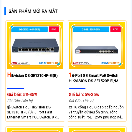
SẢN PHẨM MỚI RA MẮT
H
1
Ikvision DS-3E1310HP-EI(B)
6-Port GE Smart PoE Switch
HIKVISION DS-3E1520P-EI/M
Giá bán: 5%-35%
Giá bán: 5%-35%
Giá Gốc: Liên hệ
Giá Gốc: Liên hệ
📹 Switch PoE Hikvision DS-
🎞 16 cổng PoE Gigabit cấp nguồn
3E1310HP-EI(B). 8 Port Fast
và truyền dữ liệu ổn định. Tổng
Ethernet Smart POE Switch. 8 x
công suất PoE 125W phù hợp hệ
10/100M PoE Ports, 2 x Gigabit
thống camera IP vừa. 2 cổng RJ45
Uplink Ports.
Gigabit và 2 cổng quang SFP mở