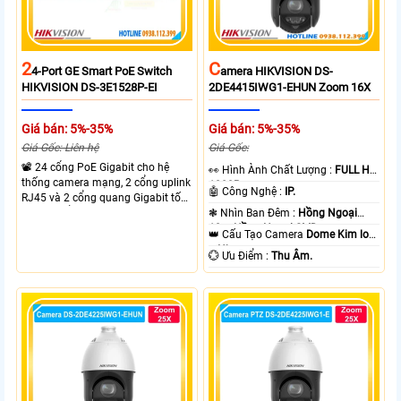
2
C
4-Port GE Smart PoE Switch
Amera HIKVISION DS-
HIKVISION DS-3E1528P-EI
2DE4415IWG1-EHUN Zoom 16X
Giá bán: 5%-35%
Giá bán: 5%-35%
Giá Gốc: Liên hệ
Giá Gốc:
📽 24 cổng PoE Gigabit cho hệ
️👀 Hình Ành Chất Lượng :
FULL HD
thống camera mạng, 2 cổng uplink
1080P .
🤖️ Công Nghệ :
IP.
RJ45 và 2 cổng quang Gigabit tốc
độ cao, Tổng công suất PoE 370W
❃ Nhìn Ban Đêm :
Hồng Ngoại
cấp nguồn nhiều thiết bị.
10m Hồng Ngoại SMD.
👑 Cấu Tạo Camera
Dome Kim loại
+ Nhựa.
️💮 Ưu Điểm :
Thu Âm.