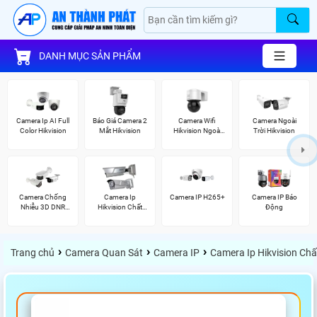
DANH MỤC SẢN PHẨM
Camera Ip AI Full
Báo Giá Camera 2
Camera Wifi
Camera Ngoài
Color Hikvision
Mắt Hikvision
Hikvision Ngoài
Trời Hikvision
Trời 360
Camera Chống
Camera Ip
Camera IP H265+
Camera IP Báo
Nhiễu 3D DNR
Hikvision Chất
Động
Hikvison
Lượng
›
›
›
Trang chủ
Camera Quan Sát
Camera IP
Camera Ip Hikvision Ch