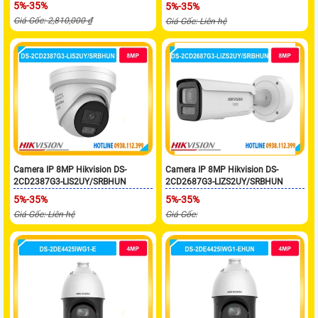
5%-35%
5%-35%
Giá Gốc: 2,810,000 ₫
Giá Gốc: Liên hệ
Camera IP 8MP Hikvision DS-
Camera IP 8MP Hikvision DS-
2CD2387G3-LIS2UY/SRBHUN
2CD2687G3-LIZS2UY/SRBHUN
5%-35%
5%-35%
Giá Gốc: Liên hệ
Giá Gốc: