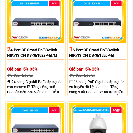
rộng linh hoạt. Hỗ trợ truyền PoE
xa tối đa lên đến 300 mét.
2
1
4-Port GE Smart PoE Switch
6-Port GE Smart PoE Switch
HIKVISION DS-3E1528P-EI/M
HIKVISION DS-3E1520P-EI
Giá bán: 5%-35%
Giá bán: 5%-35%
Giá Gốc: Liên hệ
Giá Gốc: Liên hệ
🎥 24 cổng Gigabit PoE cấp nguồn
🎞 16 cổng PoE Gigabit cấp nguồn
cho camera IP. Tổng công suất
và truyền dữ liệu ổn định. Tổng
PoE lên đến 230W ổn định. Hỗ trợ
công suất PoE 230W hỗ trợ nhiều
truyền PoE xa đến 300 mét. Băng
thiết bị cùng lúc. Tốc độ chuyển
thông chuyển mạch đạt 68 Gbps
mạch 68Gbps đảm bảo hiệu suất
mạnh mẽ.
cao ổn định. Hỗ trợ truyền PoE xa
lên đến 300m cho hệ thống
camera.