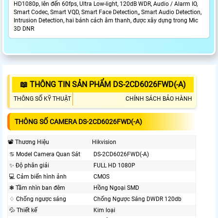
HD1080p, lên đến 60fps, Ultra Low-light, 120dB WDR, Audio / Alarm IO,
Smart Codec, Smart VQD, Smart Face Detection,, Smart Audio Detection,
Intrusion Detection, hai bánh cách âm thanh, được xây dựng trong Mic
3D DNR
📖 THÔNG TIN SẢN PHẨM DS-2CD6026FWD(-A)
THÔNG SỐ KỸ THUẬT
CHÍNH SÁCH BẢO HÀNH
THÔNG SỐ CAMERA DS-2CD6026FWD(-A)
📽 Thương Hiệu
Hikvision
♋ Model Camera Quan Sát
DS-2CD6026FWD(-A)
✨ Độ phân giải
FULL HD 1080P
💻 Cảm biến hình ảnh
CMOS
❃ Tầm nhìn ban đêm
Hồng Ngoại SMD
♢ Chống ngược sáng
Chống Ngược Sáng DWDR 120db
💦 Thiết kế
Kim loại