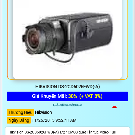
HIKVISION DS-2CD6026FWD(-A)
Giá Khuyến Mãi:
30%
(+ VAT 8%)
Giá Niêm Yết:00 ₫
Thương Hiệu
Hikvision
Ngày Đăng
11/26/2015 9:52:41 AM
Hikvision DS-2CD6026FWD(-A),1/2 '' CMOS quét liên tục, video Full