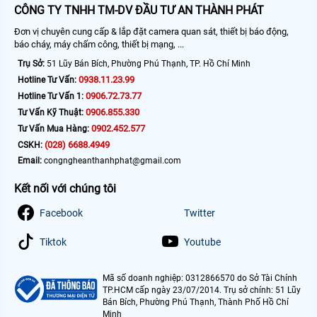
CÔNG TY TNHH TM-DV ĐẦU TƯ AN THÀNH PHÁT
Đơn vị chuyên cung cấp & lắp đặt camera quan sát, thiết bị báo động,
báo cháy, máy chấm công, thiết bị mạng, ...
Trụ Sở:
51 Lũy Bán Bích, Phường Phú Thạnh, TP. Hồ Chí Minh
0938.11.23.99
Hotline Tư Vấn:
0906.72.73.77
Hotline Tư Vấn 1:
0906.855.330
Tư Vấn Kỹ Thuật:
0902.452.577
Tư Vấn Mua Hàng:
(028) 6688.4949
CSKH:
Email:
congngheanthanhphat@gmail.com
Kết nối với chúng tôi
Facebook
Twitter
Tiktok
Youtube
Mã số doanh nghiệp: 0312866570 do Sở Tài Chính
TP.HCM cấp ngày 23/07/2014. Trụ sở chính: 51 Lũy
Bán Bích, Phường Phú Thạnh, Thành Phố Hồ Chí
Minh