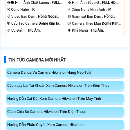
👁️‍🗨 Hình Ành Chất Lượng :
FULL
👁 Hình Ảnh Sắc nét :
FULL HD
HD 1080P .
1080P .
⚒ Công Nghệ :
IP.
⚛️ Công Nghệ Hình Ảnh :
IP.
💡 Video Ban Đêm :
Hồng Ngoại
🔴 Giám sát Ban Đêm :
Hồng
100m Hồng Ngoại SMD.
Ngoại 10m Hồng Ngoại SMD.
🕸️ Cấu Tạo Camera
Dome Kim loại
🎲 Camera Theo Mẫu
Dome Kim
+ Nhựa.
loại + Nhựa.
️💠 Ưu Điểm :
Thu Âm.
️🔔 Khả Năng :
Thu Âm.
TIN TỨC CAMERA MỚI NHẤT
Camera Dahua Và Camera Hikvision Hãng Nào Tốt?
Cách Lấy Lại Tài Khoản Xem Camera Hikvision Trên Điện Thoại
Hướng Dẫn Cài Đặt Xem Camera Hikvision Trên Máy Tính
Cách Chia Sẻ Camera Hikvision Trên Điện Thoại
Hướng Dẫn Phân Quyền Xem Camera Hikvision