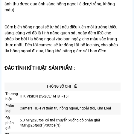
ảnh thu được qua ánh sáng hồng ngoại là đen/trắng, không
màu).
Cảm biến hồng ngoại sẽ tự bật nếu điều kiện môi trường thiếu
sáng, cùng với đó là tính năng quan sát ngày đêm IRC cho
phép lọc bớt tia hồng ngoại vào ban ngày, cho màu sắc trung
thực nhất. Đến tối camera sẽ tự động tắt bộ lọc này, cho phép
tia hồng ngoại đi qua, tăng khả năng giám sát ban đêm.
ĐĂC TÍNH KĨ THUẬT SẢN PHẨM :
THÔNG SỐ CHI TIẾT
Thương
HIK VISION DS-2CE16H8T-IT5F
hiệu
Phân
Camera HD-TVI thân trụ hồng ngoại, ngoài trời, Kim Loại
loại
Độ
5.0 MP@20fps, có thể chuyển xuống độ phân giải
phân
4MP@25fps(P)/30fps(N)
giải