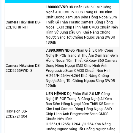
1800000VNÐ
Độ Phân Giải 5.0 MP Công
Nghệ AHD CVI TVI BCS Trang Bị Thu hình
Chất Lượng Xem Ban Đêm Hồng Ngoại 20m
Camera Hikvision DS-
Thiết Kế Thân Plastic Camera Dùng Hồng
2CE16H8T-ITF
Ngoại EXIR Chip Hình Ảnh CMOS Chuẩn Nén
Hình Sử Dụng Đầu Ghi Khả Năng Chống
Ngược Sáng Tốt Chống Ngược Sáng DWDR
130db
7.890.000VNÐ
Độ Phân Giải 5.0 MP Công
Nghệ IP POE Trang Bị Thu Âm Xem Ban Đêm
Hồng Ngoại 10m Thiết Kế Xoay 360 Camera
Camera Hikvision DS-
Dùng Hồng Ngoại SMD Chip Hình Ảnh
2CD2955FWD-IS
Progressive Scan CMOS Chuẩn Nén Hình
H.265/H.264+/H.264 Khả Năng Chống
Ngược Sáng Tốt Chống Ngược Sáng DWDR
120db
LIEN HỆVNÐ
Độ Phân Giải 2.0 MP Công
Nghệ IP POE Trang Bị Công Nghệ AI Xem
Ban Đêm Hồng Ngoại 30m Thiết Kế Dome
Kim Loại Camera Dùng Hồng Ngoại SMD
Hikvision DS-
Chip Hình Ảnh Progressive Scan CMOS
2CD2721G0-I
Chuẩn Nén Hình
H.265+/H.265/H.264+/H.264 Khả Năng
Chống Ngược Sáng Tốt Chống Ngược Sáng