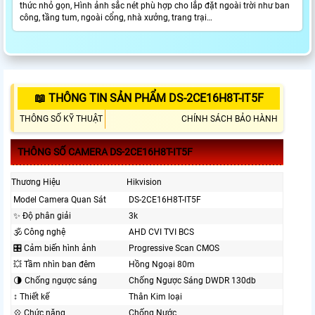
thức nhỏ gọn, Hình ảnh sắc nét phù hợp cho lắp đặt ngoài trời như ban
công, tầng tum, ngoài cổng, nhà xưởng, trang trại…
📖 THÔNG TIN SẢN PHẨM DS-2CE16H8T-IT5F
THÔNG SỐ KỸ THUẬT
CHÍNH SÁCH BẢO HÀNH
THÔNG SỐ CAMERA DS-2CE16H8T-IT5F
Thương Hiệu
Hikvision
Model Camera Quan Sát
DS-2CE16H8T-IT5F
✨ Độ phân giải
3k
🕉️ Công nghệ
AHD CVI TVI BCS
🎛 Cảm biến hình ảnh
Progressive Scan CMOS
💥 Tầm nhìn ban đêm
Hồng Ngoại 80m
🌗 Chống ngược sáng
Chống Ngược Sáng DWDR 130db
↕️ Thiết kế
Thân Kim loại
💠 Chức năng
Chống Nước