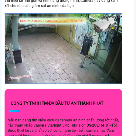
Với thiết kế nhỏ gọn và tính năng thông minh, Camera này đáng xem
xét cho nhu cầu giám sát an ninh của bạn.
CÔNG TY TNHH TM-DV ĐẦU TƯ AN THÀNH PHÁT
Nếu bạn đang tìm kiếm dịch vụ camera an ninh chất lượng tốt nhất,
hãy tham khảo Camera Starlight 5Mp Hikvision
DS-2CE16H8T-IT5F
.
Được thiết kế và chế tạo với công nghệ tiên tiến, camera này đảm
bảo chất lượng hình ảnh sắc nét với độ phân giải 5 megapixel.