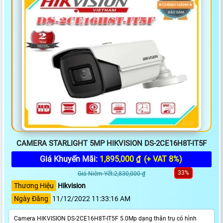
CAMERA STARLIGHT 5MP HIKVISION DS-2CE16H8T-IT5F
Giá Khuyến Mãi:
1,895,000 ₫
(+ VAT 8%)
33%
Giá Niêm Yết:2,830,000 ₫
Thương Hiệu
Hikvision
Ngày Đăng
11/12/2022 11:33:16 AM
Camera HIKVISION DS-2CE16H8T-IT5F 5.0Mp dạng thân trụ có hình