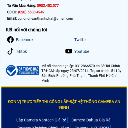
0902.452.577
Tư Vấn Mua Hàng:
(028) 6688.4949
CSKH:
Email:
congngheanthanhphat@gmail.com
Kết nối với chúng tôi
Facebook
Twitter
Tiktok
Youtube
Mã số doanh nghiệp: 0312866570 do Sở Tài Chính
TP.HCM cấp ngày 23/07/2014. Trụ sở chính: 51 Lũy
Bán Bích, Phường Phú Thạnh, Thành Phố Hồ Chí
Minh
ĐƠN VỊ TRỰC TIẾP THI CÔNG LẮP ĐẶT HỆ THỐNG CAMERA AN
NINH
Lắp Camera Vantech Giá Rẻ
Camera Dahua Giá Rẻ
Camera Kbvision Chính Hãng
Camera HIKVISION