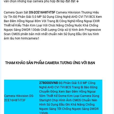
vấn chọn những loại camera phù hợp để lắp đặt đặt 📳
Camera Quan Sát
DS-2CE16H8T-IT5F
Camera Hikvision Thương Hiệu
Uy Tín Độ Phân Giải 5.0 MP Sử Dụng Công Nghệ AHD CVI TVI BCS Xem
Ban Đêm Hồng Ngoại 80m Với Trang Bị Công Nghệ Hồng Ngoại EXIR
Thiết kế Kiểu Thân Kim Loại Với Chức Năng Chống Nước Khả Chống
Ngược Sáng DWDR 130db Chất Lượng Chíp xử lý hình ảnh Progressive
Scan CMOS phiên bản mới nhất chuẩn nén Sử Dụng Đầu Ghi lưu hình
ảnh lâu hơn hinhcamera1
THAM KHẢO SẢN PHẨM CAMERA TƯƠNG ỨNG VỚI BẠN
2780000VNÐ
Độ Phân Giải 5.0 MP Công
Nghệ AHD CVI TVI BCS Trang Bị Báo Động
Chuyển Động Xem Ban Đêm Hồng Ngoại
Camera Hikvision DS-
50m Thiết Kế Dome Kim Loại Camera Dùng
2CE16H8T-IT3F
Starlight Chip Hình Ảnh CMOS Chuẩn Nén
Hình Sử Dụng Đầu Ghi Khả Năng Chống
Ngược Sáng Tốt Chống Ngược Sáng DWDR
130db