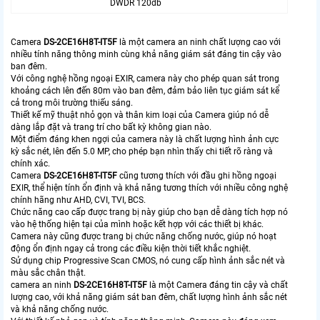
DWDR 120db
Camera
DS-2CE16H8T-IT5F
là một camera an ninh chất lượng cao với
nhiều tính năng thông minh cùng khả năng giám sát đáng tin cậy vào
ban đêm.
Với công nghệ hồng ngoại EXIR, camera này cho phép quan sát trong
khoảng cách lên đến 80m vào ban đêm, đảm bảo liên tục giám sát kể
cả trong môi trường thiếu sáng.
Thiết kế mỹ thuật nhỏ gọn và thân kim loại của Camera giúp nó dễ
dàng lắp đặt và trang trí cho bất kỳ không gian nào.
Một điểm đáng khen ngợi của camera này là chất lượng hình ảnh cực
kỳ sắc nét, lên đến 5.0 MP, cho phép bạn nhìn thấy chi tiết rõ ràng và
chính xác.
Camera
DS-2CE16H8T-IT5F
cũng tương thích với đầu ghi hồng ngoại
EXIR, thể hiện tính ổn định và khả năng tương thích với nhiều công nghệ
chính hãng như AHD, CVI, TVI, BCS.
Chức năng cao cấp được trang bị này giúp cho bạn dễ dàng tích hợp nó
vào hệ thống hiện tại của mình hoặc kết hợp với các thiết bị khác.
Camera này cũng được trang bị chức năng chống nước, giúp nó hoạt
động ổn định ngay cả trong các điều kiện thời tiết khắc nghiệt.
Sử dụng chip Progressive Scan CMOS, nó cung cấp hình ảnh sắc nét và
màu sắc chân thật.
camera an ninh
DS-2CE16H8T-IT5F
là một Camera đáng tin cậy và chất
lượng cao, với khả năng giám sát ban đêm, chất lượng hình ảnh sắc nét
và khả năng chống nước.