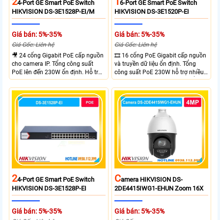
2
1
4-Port GE Smart PoE Switch
6-Port GE Smart PoE Switch
HIKVISION DS-3E1528P-EI/M
HIKVISION DS-3E1520P-EI
Giá bán: 5%-35%
Giá bán: 5%-35%
Giá Gốc: Liên hệ
Giá Gốc: Liên hệ
🎥 24 cổng Gigabit PoE cấp nguồn
🎞 16 cổng PoE Gigabit cấp nguồn
cho camera IP. Tổng công suất
và truyền dữ liệu ổn định. Tổng
PoE lên đến 230W ổn định. Hỗ trợ
công suất PoE 230W hỗ trợ nhiều
truyền PoE xa đến 300 mét. Băng
thiết bị cùng lúc. Tốc độ chuyển
thông chuyển mạch đạt 68 Gbps
mạch 68Gbps đảm bảo hiệu suất
mạnh mẽ.
cao ổn định. Hỗ trợ truyền PoE xa
lên đến 300m cho hệ thống
camera.
2
C
4-Port GE Smart PoE Switch
Amera HIKVISION DS-
HIKVISION DS-3E1528P-EI
2DE4415IWG1-EHUN Zoom 16X
Giá bán: 5%-35%
Giá bán: 5%-35%