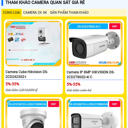
THAM KHẢO CAMERA QUAN SÁT GIÁ RẺ
CÙNG LOẠI
CAMERA 2K 4K
SẢN PHẨM THAM KHẢO
Camera Cube Hikvision DS-
Camera IP 8MP HIKVISION DS-
2CD2423G2-I
2CD2T86G2-4I C
5%-35%
5%-35%
Giá Gốc: 2,810,000 ₫
Giá Gốc: Liên hệ