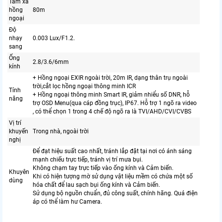
Tầm xa
hồng
80m
ngoại
Độ
nhạy
0.003 Lux/F1.2.
sang
Ống
2.8/3.6/6mm
kính
+ Hồng ngoại EXIR ngoài trời, 20m IR, dạng thân trụ ngoài
trời,cắt lọc hồng ngoại thông minh ICR
Tính
+ Hồng ngoại thông minh Smart IR, giảm nhiểu số DNR, hỗ
năng
trợ OSD Menu(qua cáp đồng trục), IP67. Hỗ trợ 1 ngõ ra video
, có thể chọn 1 trong 4 chế độ ngõ ra là TVI/AHD/CVI/CVBS
Vị trí
khuyến
Trong nhà, ngoài trời
nghị
Để đạt hiệu suất cao nhất, tránh lắp đặt tại nơi có ánh sáng
mạnh chiếu trực tiếp, tránh vị trí mưa bụi.
Không chạm tay trực tiếp vào ống kính và Cảm biến.
Khuyên
Khi có hiện tượng mờ sử dụng vật liệu mềm có chứa một số
dùng
hóa chất để lau sạch bụi ống kính và Cảm biến.
Sử dụng bộ nguồn chuẩn, đủ công suất, chính hãng. Quá điện
áp có thể làm hư Camera.