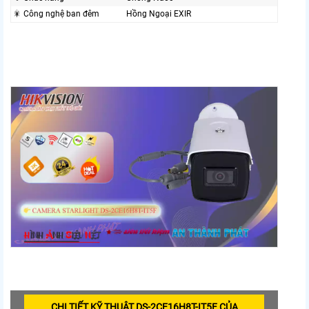
🎇 Công nghệ ban đêm
Hồng Ngoại EXIR
CHI TIẾT KỸ THUẬT DS-2CE16H8T-IT5F CỦA