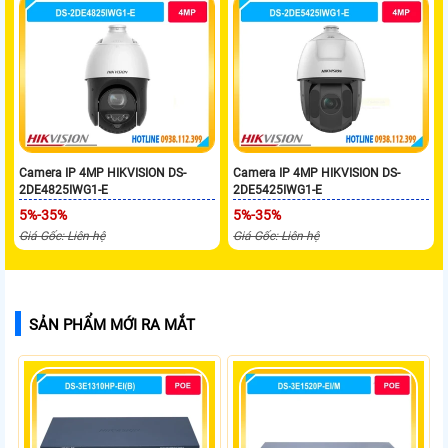
Camera IP 4MP HIKVISION DS-
Camera IP 4MP HIKVISION DS-
2DE4825IWG1-E
2DE5425IWG1-E
5%-35%
5%-35%
Giá Gốc: Liên hệ
Giá Gốc: Liên hệ
SẢN PHẨM MỚI RA MẮT