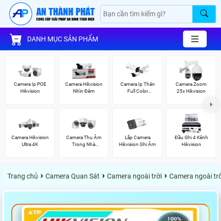
DANH MỤC SẢN PHẨM
Camera Ip POE
Camera Hikvision
Camera Ip Thân
Camera Zoom
Hikvision
Nhìn Đêm
Full Color
25x Hikvision
Hikvision
Camera Hikvision
Camera Thu Âm
Lắp Camera
Đầu Ghi 4 Kênh
Ultra 4K
Trong Nhà
Hikvision Ghi Âm
Hikvision
Hikvision
›
›
›
Trang chủ
Camera Quan Sát
Camera ngoài trời
Camera ngoài trờ