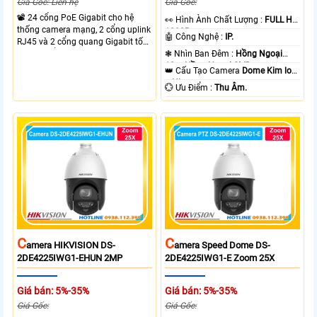
Giá Gốc: Liên hệ
Giá Gốc:
📽 24 cổng PoE Gigabit cho hệ
️👀 Hình Ành Chất Lượng :
FULL HD
thống camera mạng, 2 cổng uplink
1080P .
🤖️ Công Nghệ :
IP.
RJ45 và 2 cổng quang Gigabit tốc
độ cao, Tổng công suất PoE 370W
❃ Nhìn Ban Đêm :
Hồng Ngoại
cấp nguồn nhiều thiết bị.
10m Hồng Ngoại SMD.
👑 Cấu Tạo Camera
Dome Kim loại
+ Nhựa.
️💮 Ưu Điểm :
Thu Âm.
C
C
Amera HIKVISION DS-
Amera Speed Dome DS-
2DE4225IWG1-EHUN 2MP
2DE4225IWG1-E Zoom 25X
Giá bán: 5%-35%
Giá bán: 5%-35%
Giá Gốc:
Giá Gốc: