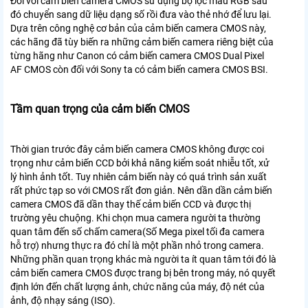
Đối với cảm biến camera CMOS sử dụng bộ lọc màu RGB sau
đó chuyển sang dữ liệu dạng số rồi đưa vào thẻ nhớ để lưu lại.
Dựa trên công nghệ cơ bản của cảm biến camera CMOS này,
các hãng đã tùy biến ra những cảm biến camera riêng biệt của
từng hãng như Canon có cảm biến camera CMOS Dual Pixel
AF CMOS còn đối với Sony ta có cảm biến camera CMOS BSI.
Tầm quan trọng của cảm biến CMOS
Thời gian trước đây cảm biến camera CMOS không được coi
trọng như cảm biến CCD bởi khả năng kiểm soát nhiễu tốt, xử
lý hình ảnh tốt. Tuy nhiên cảm biến này có quá trình sản xuất
rất phức tạp so với CMOS rất đơn giản. Nên dần dần cảm biến
camera CMOS đã dần thay thế cảm biến CCD và được thị
trường yêu chuộng. Khi chọn mua camera người ta thường
quan tâm đến số chấm camera(Số Mega pixel tối đa camera
hỗ trợ) nhưng thực ra đó chỉ là một phần nhỏ trong camera.
Những phần quan trọng khác mà người ta ít quan tâm tới đó là
cảm biến camera CMOS được trang bị bên trong máy, nó quyết
định lớn đến chất lượng ảnh, chức năng của máy, độ nét của
ảnh, độ nhạy sáng (ISO).