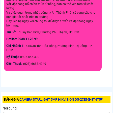
Với việc công bố chính thức từ hãng, bạn có thể yên tâm về chất
lượng.
Và điều quan trọng nhất, công ty An Thành Phát sẽ cung cấp cho
bạn giá tốt nhất trên thị trường.
Hãy liên hệ ngay với chúng tôi để được tư vấn và đặt hàng ngay
hôm nay.
Trụ Sở:
51 Lũy Bán Bích, Phường Phú Thạnh, TP.HCM
Hotline: 0938.11.23.99
Chi Nhánh 1:
445/38 Tân Hòa Đông,Phường Bình Trị Đông, TP
HCM
Kỹ Thuật:
0906.855.330
Điện Thoại:
(028) 6688.4949
ĐÁNH GIÁ
CAMERA STARLIGHT 5MP HIKVISION DS-2CE16H8T-IT5F
Nội dung: