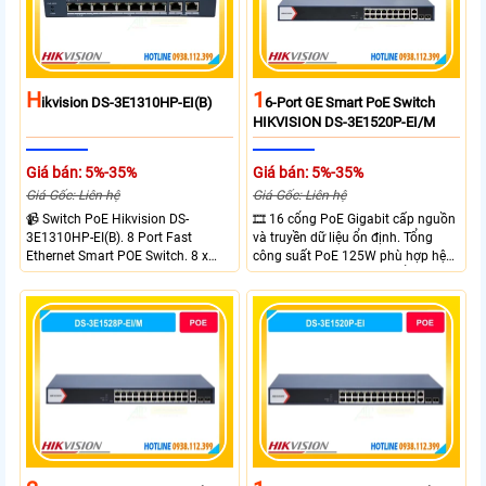
H
1
Ikvision DS-3E1310HP-EI(B)
6-Port GE Smart PoE Switch
HIKVISION DS-3E1520P-EI/M
Giá bán: 5%-35%
Giá bán: 5%-35%
Giá Gốc: Liên hệ
Giá Gốc: Liên hệ
📹 Switch PoE Hikvision DS-
🎞 16 cổng PoE Gigabit cấp nguồn
3E1310HP-EI(B). 8 Port Fast
và truyền dữ liệu ổn định. Tổng
Ethernet Smart POE Switch. 8 x
công suất PoE 125W phù hợp hệ
10/100M PoE Ports, 2 x Gigabit
thống camera IP vừa. 2 cổng RJ45
Uplink Ports.
Gigabit và 2 cổng quang SFP mở
rộng linh hoạt. Hỗ trợ truyền PoE
xa tối đa lên đến 300 mét.