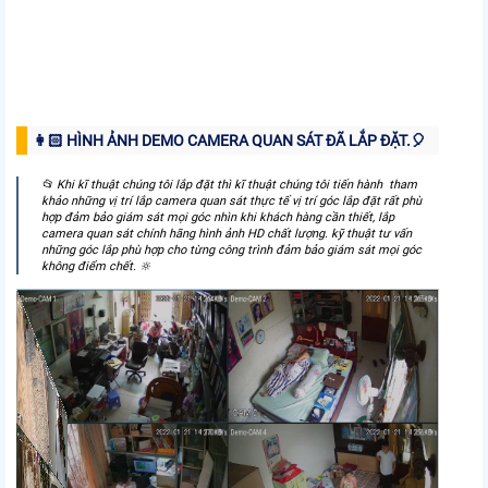
👩🏻 HÌNH ẢNH DEMO CAMERA QUAN SÁT ĐÃ LẮP ĐẶT.️🎈
📂 Khi kĩ thuật chúng tôi lắp đặt thì kĩ thuật chúng tôi tiến hành tham
khảo những vị trí lắp camera quan sát thực tế vị trí góc lắp đặt rất phù
hợp đảm bảo giám sát mọi góc nhìn khi khách hàng cần thiết, lắp
camera quan sát chính hãng hình ảnh HD chất lượng. kỹ thuật tư vấn
những góc lắp phù hợp cho từng công trình đảm bảo giám sát mọi góc
không điểm chết. 🔆