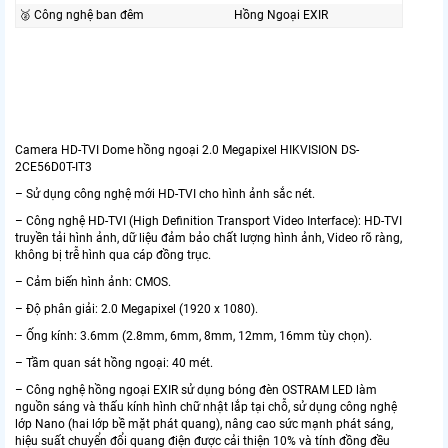
🥈️ Công nghệ ban đêm
Hồng Ngoại EXIR
Camera HD-TVI Dome hồng ngoại 2.0 Megapixel HIKVISION DS-
2CE56D0T-IT3
– Sử dụng công nghệ mới HD-TVI cho hình ảnh sắc nét.
– Công nghệ HD-TVI (High Definition Transport Video Interface): HD-TVI
truyền tải hình ảnh, dữ liệu đảm bảo chất lượng hình ảnh, Video rõ ràng,
không bị trễ hình qua cáp đồng trục.
– Cảm biến hình ảnh: CMOS.
– Độ phân giải: 2.0 Megapixel (1920 x 1080).
– Ống kính: 3.6mm (2.8mm, 6mm, 8mm, 12mm, 16mm tùy chọn).
– Tầm quan sát hồng ngoại: 40 mét.
– Công nghệ hồng ngoại EXIR sử dụng bóng đèn OSTRAM LED làm
nguồn sáng và thấu kính hình chữ nhật lắp tại chỗ, sử dụng công nghệ
lớp Nano (hai lớp bề mặt phát quang), nâng cao sức mạnh phát sáng,
hiệu suất chuyển đổi quang điện được cải thiện 10% và tính đồng đều