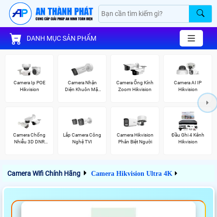
DANH MỤC SẢN PHẨM
Camera Ip POE
Camera Nhận
Camera Ống Kính
Camera AI IP
Hikvision
Diện Khuôn Mặt
Zoom Hikvision
Hikvision
Hikvision
Camera Chống
Lắp Camera Công
Camera Hikvision
Đầu Ghi 4 Kênh
Nhiễu 3D DNR
Nghệ TVI
Phân Biệt Người
Hikvision
Hikvison
Camera Wifi Chính Hãng
Camera Hikvision Ultra 4K