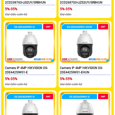
2CD2387G3-LIS2UY/SRBHUN
2CD2687G3-LIZS2UY/SRBHUN
5%-35%
5%-35%
Giá Gốc: Liên hệ
Giá Gốc:
Camera IP 4MP HIKVISION DS-
Camera IP 4MP HIKVISION DS-
2DE4425IWG1-E
2DE4425IWG1-EHUN
5%-35%
5%-35%
Giá Gốc: Liên hệ
Giá Gốc: Liên hệ