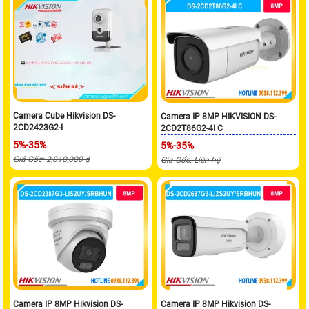
Camera Cube Hikvision DS-
Camera IP 8MP HIKVISION DS-
2CD2423G2-I
2CD2T86G2-4I C
5%-35%
5%-35%
Giá Gốc: 2,810,000 ₫
Giá Gốc: Liên hệ
Camera IP 8MP Hikvision DS-
Camera IP 8MP Hikvision DS-