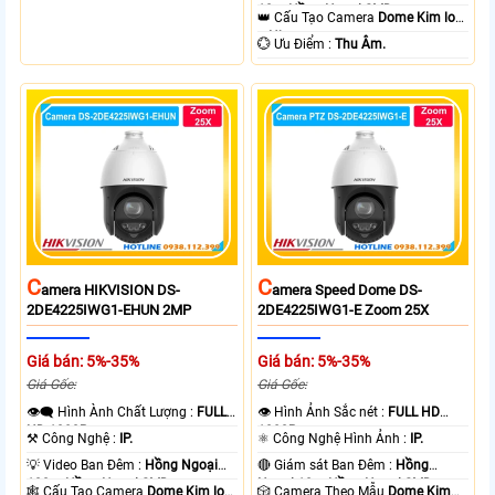
cấp nguồn nhiều thiết bị.
10m Hồng Ngoại SMD.
👑 Cấu Tạo Camera
Dome Kim loại
+ Nhựa.
️💮 Ưu Điểm :
Thu Âm.
C
C
Amera HIKVISION DS-
Amera Speed Dome DS-
2DE4225IWG1-EHUN 2MP
2DE4225IWG1-E Zoom 25X
Giá bán: 5%-35%
Giá bán: 5%-35%
Giá Gốc:
Giá Gốc:
👁️‍🗨 Hình Ành Chất Lượng :
FULL
👁 Hình Ảnh Sắc nét :
FULL HD
HD 1080P .
1080P .
⚒ Công Nghệ :
IP.
⚛️ Công Nghệ Hình Ảnh :
IP.
💡 Video Ban Đêm :
Hồng Ngoại
🔴 Giám sát Ban Đêm :
Hồng
100m Hồng Ngoại SMD.
Ngoại 10m Hồng Ngoại SMD.
🕸️ Cấu Tạo Camera
Dome Kim loại
🎲 Camera Theo Mẫu
Dome Kim