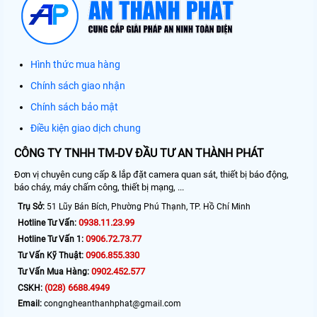
Hình thức mua hàng
Chính sách giao nhận
Chính sách bảo mật
Điều kiện giao dịch chung
CÔNG TY TNHH TM-DV ĐẦU TƯ AN THÀNH PHÁT
Đơn vị chuyên cung cấp & lắp đặt camera quan sát, thiết bị báo động,
báo cháy, máy chấm công, thiết bị mạng, ...
Trụ Sở:
51 Lũy Bán Bích, Phường Phú Thạnh, TP. Hồ Chí Minh
0938.11.23.99
Hotline Tư Vấn:
0906.72.73.77
Hotline Tư Vấn 1:
0906.855.330
Tư Vấn Kỹ Thuật:
0902.452.577
Tư Vấn Mua Hàng:
(028) 6688.4949
CSKH:
Email:
congngheanthanhphat@gmail.com