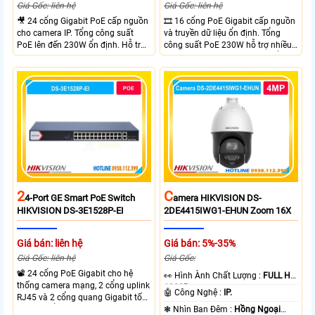
Giá Gốc: liên hệ
Giá Gốc: liên hệ
🎥 24 cổng Gigabit PoE cấp nguồn
🎞 16 cổng PoE Gigabit cấp nguồn
cho camera IP. Tổng công suất
và truyền dữ liệu ổn định. Tổng
PoE lên đến 230W ổn định. Hỗ trợ
công suất PoE 230W hỗ trợ nhiều
truyền PoE xa đến 300 mét. Băng
thiết bị cùng lúc. Tốc độ chuyển
thông chuyển mạch đạt 68 Gbps
mạch 68Gbps đảm bảo hiệu suất
mạnh mẽ.
cao ổn định. Hỗ trợ truyền PoE xa
lên đến 300m cho hệ thống
camera.
2
C
4-Port GE Smart PoE Switch
Amera HIKVISION DS-
HIKVISION DS-3E1528P-EI
2DE4415IWG1-EHUN Zoom 16X
Giá bán: liên hệ
Giá bán: 5%-35%
Giá Gốc: liên hệ
Giá Gốc:
📽 24 cổng PoE Gigabit cho hệ
️👀 Hình Ành Chất Lượng :
FULL HD
thống camera mạng, 2 cổng uplink
1080P .
🤖️ Công Nghệ :
IP.
RJ45 và 2 cổng quang Gigabit tốc
độ cao, Tổng công suất PoE 370W
❃ Nhìn Ban Đêm :
Hồng Ngoại