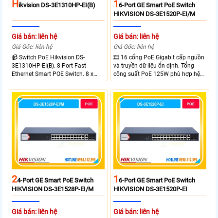
H
1
Ikvision DS-3E1310HP-EI(B)
6-Port GE Smart PoE Switch
HIKVISION DS-3E1520P-EI/M
Giá bán: liên hệ
Giá bán: liên hệ
Giá Gốc: liên hệ
Giá Gốc: liên hệ
📹 Switch PoE Hikvision DS-
🎞 16 cổng PoE Gigabit cấp nguồn
3E1310HP-EI(B). 8 Port Fast
và truyền dữ liệu ổn định. Tổng
Ethernet Smart POE Switch. 8 x
công suất PoE 125W phù hợp hệ
10/100M PoE Ports, 2 x Gigabit
thống camera IP vừa. 2 cổng RJ45
Uplink Ports.
Gigabit và 2 cổng quang SFP mở
rộng linh hoạt. Hỗ trợ truyền PoE
xa tối đa lên đến 300 mét.
2
1
4-Port GE Smart PoE Switch
6-Port GE Smart PoE Switch
HIKVISION DS-3E1528P-EI/M
HIKVISION DS-3E1520P-EI
Giá bán: liên hệ
Giá bán: liên hệ