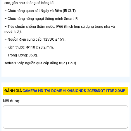
cao, gần như không có bóng tối.
– Chức năng quan sát Ngày và Đêm (IR-CUT).
– Chức năng hồng ngoại thông minh Smart IR.
– Tiêu chuẩn chống thấm nước: IP66 (thích hợp sử dụng trong nhà và
ngoài trời).
– Nguồn điện cung cấp: 12VDC ± 15%.
– Kích thước: Φ110 x 93.2 mm.
– Trọng lượng: 350g.
series 'E' cấp nguồn qua cáp đồng trục ( PoC)
ĐÁNH GIÁ
CAMERA HD-TVI DOME HIKVISIONDS-2CE56DOT-IT3E 2.0MP
Nội dung: