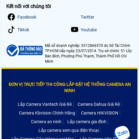
Kết nối với chúng tôi
Facebook
Twitter
Tiktok
Youtube
Mã số doanh nghiệp: 0312866570 do Sở Tài Chính
TP.HCM cấp ngày 23/07/2014. Trụ sở chính: 51 Lũy
Bán Bích, Phường Phú Thạnh, Thành Phố Hồ Chí
Minh
ĐƠN VỊ TRỰC TIẾP THI CÔNG LẮP ĐẶT HỆ THỐNG CAMERA AN
NINH
Lắp Camera Vantech Giá Rẻ
Camera Dahua Giá Rẻ
Camera Kbvision Chính Hãng
Camera HIKVISION
Camera an ninh
Lắp camera gia đình
Lắp camera xem qua điện thoại
Lắp Camera Cửa Hàng Loại Nào
Lắp Camera Văn Phòng