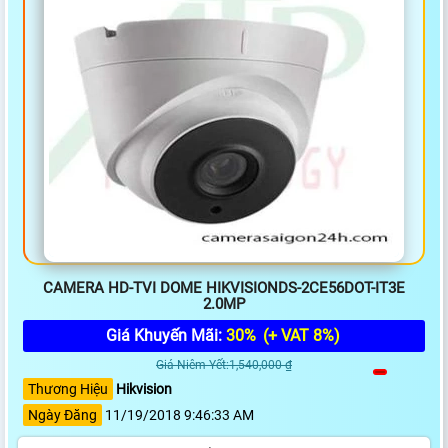
CAMERA HD-TVI DOME HIKVISIONDS-2CE56DOT-IT3E
2.0MP
Giá Khuyến Mãi:
30%
(+ VAT 8%)
Giá Niêm Yết:1,540,000 ₫
Thương Hiệu
Hikvision
Ngày Đăng
11/19/2018 9:46:33 AM