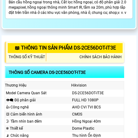
Bán cầu hồng ngoại trong nhà, Cắt lọc hồng ngoại, có độ phân giải 2.0
megapixel, hồng ngoại thông minh Smart IR, tầm xa 20m, phù hợp lắp
đặt trên trần nhà ở các khu vực văn phòng, nhà ở, chung cư, shop,v. v. v
📖 THÔNG TIN SẢN PHẨM DS-2CE56DOT-IT3E
THÔNG SỐ KỸ THUẬT
CHÍNH SÁCH BẢO HÀNH
THÔNG SỐ CAMERA DS-2CE56DOT-IT3E
Thương Hiệu
Hikvision
Model Camera Quan Sát
DS-2CE56DOT-IT3E
👁️‍🗨 Độ phân giải
FULL HD 1080P
👍 Công nghệ
AHD CVI TVI BCS
🔳 Cảm biến hình ảnh
CMOS
🌛 Tầm nhìn ban đêm
Hồng Ngoại 40m
❄ Thiết kế
Dome Plastic
📡 Chức năng
Thu hình Ổn Định