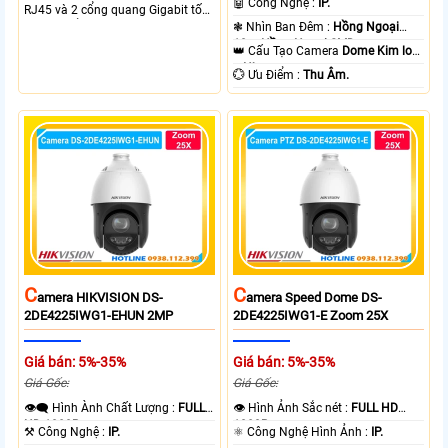
🤖️ Công Nghệ :
IP.
RJ45 và 2 cổng quang Gigabit tốc
độ cao, Tổng công suất PoE 370W
❃ Nhìn Ban Đêm :
Hồng Ngoại
cấp nguồn nhiều thiết bị.
10m Hồng Ngoại SMD.
👑 Cấu Tạo Camera
Dome Kim loại
+ Nhựa.
️💮 Ưu Điểm :
Thu Âm.
C
C
Amera HIKVISION DS-
Amera Speed Dome DS-
2DE4225IWG1-EHUN 2MP
2DE4225IWG1-E Zoom 25X
Giá bán: 5%-35%
Giá bán: 5%-35%
Giá Gốc:
Giá Gốc:
👁️‍🗨 Hình Ành Chất Lượng :
FULL
👁 Hình Ảnh Sắc nét :
FULL HD
HD 1080P .
1080P .
⚒ Công Nghệ :
IP.
⚛️ Công Nghệ Hình Ảnh :
IP.