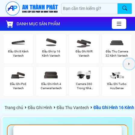
DANH MỤC SẢN PHẨM
Đầu Ghi 8 Kênh
Đầu Ghi Ip 16
Đầu Ghi NVR
Đầu Thu Camera
Vantech
Kênh Vantech
Vantech
32 Kênh Vantech
Đầu Ghi PoE
Đầu Ghi Hình 4
Camera 360
Đầu Ghi Turbo
Vantech
CameraVantech
Trong Nhà
AcuSense
Hikvision
›
›
›
Trang chủ
Đầu Ghi Hình
Đầu Thu Vantech
Đầu Ghi Hình 16 Kênh