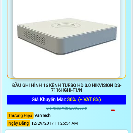
ĐẦU GHI HÌNH 16 KÊNH TURBO HD 3.0 HIKVISION DS-
7116HGHI-F1/N
Giá Khuyến Mãi:
30%
(+ VAT 8%)
Giá Niêm Yết:4,070,000 ₫
Thương Hiệu
VanTech
Ngày Đăng
12/29/2017 11:25:54 AM