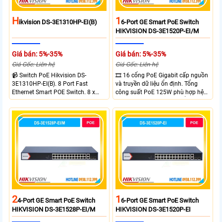
H
1
Ikvision DS-3E1310HP-EI(B)
6-Port GE Smart PoE Switch
HIKVISION DS-3E1520P-EI/M
Giá bán: 5%-35%
Giá bán: 5%-35%
Giá Gốc: Liên hệ
Giá Gốc: Liên hệ
📹 Switch PoE Hikvision DS-
🎞 16 cổng PoE Gigabit cấp nguồn
3E1310HP-EI(B). 8 Port Fast
và truyền dữ liệu ổn định. Tổng
Ethernet Smart POE Switch. 8 x
công suất PoE 125W phù hợp hệ
10/100M PoE Ports, 2 x Gigabit
thống camera IP vừa. 2 cổng RJ45
Uplink Ports.
Gigabit và 2 cổng quang SFP mở
rộng linh hoạt. Hỗ trợ truyền PoE
xa tối đa lên đến 300 mét.
2
1
4-Port GE Smart PoE Switch
6-Port GE Smart PoE Switch
HIKVISION DS-3E1528P-EI/M
HIKVISION DS-3E1520P-EI