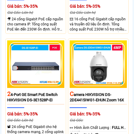
Giá bán: 5%-35%
Giá bán: 5%-35%
Giá Gốc: Liên hệ
Giá Gốc: Liên hệ
🎥 24 cổng Gigabit PoE cấp nguồn
🎞 16 cổng PoE Gigabit cấp nguồn
cho camera IP. Tổng công suất
và truyền dữ liệu ổn định. Tổng
PoE lên đến 230W ổn định. Hỗ trợ
công suất PoE 230W hỗ trợ nhiều
truyền PoE xa đến 300 mét. Băng
thiết bị cùng lúc. Tốc độ chuyển
thông chuyển mạch đạt 68 Gbps
mạch 68Gbps đảm bảo hiệu suất
mạnh mẽ.
cao ổn định. Hỗ trợ truyền PoE xa
lên đến 300m cho hệ thống
camera.
2
C
4-Port GE Smart PoE Switch
Amera HIKVISION DS-
HIKVISION DS-3E1528P-EI
2DE4415IWG1-EHUN Zoom 16X
Giá bán: 5%-35%
Giá bán: 5%-35%
Giá Gốc: Liên hệ
Giá Gốc:
📽 24 cổng PoE Gigabit cho hệ
️👀 Hình Ành Chất Lượng :
FULL HD
thống camera mạng, 2 cổng uplink
1080P .