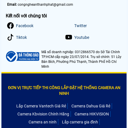
Email:
congngheanthanhphat@gmail.com
Kết nối với chúng tôi
Facebook
Twitter
Tiktok
Youtube
Mã số doanh nghiệp: 0312866570 do Sở Tài Chính
TP.HCM cấp ngày 23/07/2014. Trụ sở chính: 51 Lũy
Bán Bích, Phường Phú Thạnh, Thành Phố Hồ Chí
Minh
ĐƠN VỊ TRỰC TIẾP THI CÔNG LẮP ĐẶT HỆ THỐNG CAMERA AN
NINH
Lắp Camera Vantech Giá Rẻ
Camera Dahua Giá Rẻ
Camera Kbvision Chính Hãng
Camera HIKVISION
Camera an ninh
Lắp camera gia đình