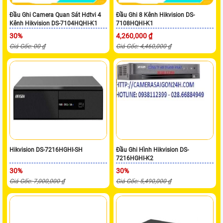
Đầu Ghi Camera Quan Sát Hdtvi 4
Đầu Ghi 8 Kênh Hikvision DS-
Kênh Hikvision DS-7104HQHI-K1
7108HQHI-K1
30%
4,260,000 ₫
Giá Gốc: 00 ₫
Giá Gốc: 4,460,000 ₫
Hikvision DS-7216HGHI-SH
Đầu Ghi Hình Hikvision DS-
7216HGHI-K2
30%
30%
Giá Gốc: 7,000,000 ₫
Giá Gốc: 5,490,000 ₫