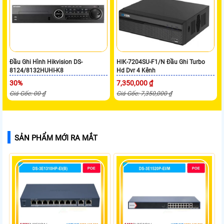
Đầu Ghi Hình Hikvision DS-
HIK-7204SU-F1/N Đầu Ghi Turbo
8124/8132HUHI-K8
Hd Dvr 4 Kênh
30%
7,350,000 ₫
Giá Gốc: 00 ₫
Giá Gốc: 7,350,000 ₫
SẢN PHẨM MỚI RA MẮT