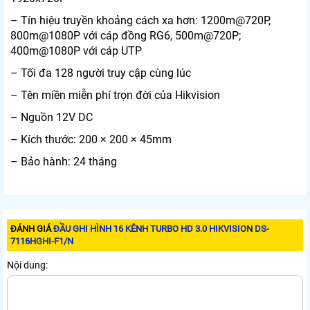
– Tín hiệu truyền khoảng cách xa hơn: 1200m@720P,
800m@1080P với cáp đồng RG6, 500m@720P;
400m@1080P với cáp UTP
– Tối đa 128 người truy cập cùng lúc
– Tên miền miễn phí trọn đời của Hikvision
– Nguồn 12V DC
– Kích thước: 200 × 200 × 45mm
– Bảo hành: 24 tháng
ĐÁNH GIÁ
ĐẦU GHI HÌNH 16 KÊNH TURBO HD 3.0 HIKVISION DS-
7116HGHI-F1/N
Nội dung: