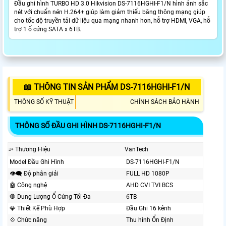
Đầu ghi hình TURBO HD 3.0 Hikvision DS-7116HGHI-F1/N hình ảnh sắc
nét với chuẩn nén H.264+ giúp làm giảm thiểu băng thông mạng giúp
cho tốc độ truyền tải dữ liệu qua mạng nhanh hơn, hỗ trợ HDMI, VGA, hỗ
trợ 1 ổ cứng SATA x 6TB.
📖 THÔNG TIN SẢN PHẨM DS-7116HGHI-F1/N
THÔNG SỐ KỸ THUẬT
CHÍNH SÁCH BẢO HÀNH
THÔNG SỐ ĐẦU GHI HÌNH DS-7116HGHI-F1/N
⭄ Thương Hiệu
VanTech
Model Đầu Ghi Hình
DS-7116HGHI-F1/N
👁️‍🗨 Độ phân giải
FULL HD 1080P
🤖️ Công nghệ
AHD CVI TVI BCS
🛑 Dung Lượng Ổ Cứng Tối Đa
6TB
💎 Thiết Kế Phù Hợp
Đầu Ghi 16 kênh
💠 Chức năng
Thu hình Ổn Định