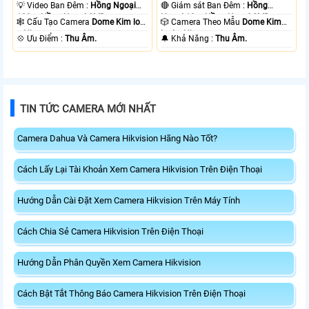
💡 Video Ban Đêm :
Hồng Ngoại
🔴 Giám sát Ban Đêm :
Hồng
100m Hồng Ngoại SMD.
Ngoại 10m Hồng Ngoại SMD.
🕸️ Cấu Tạo Camera
Dome Kim loại
🎲 Camera Theo Mẫu
Dome Kim
+ Nhựa.
loại + Nhựa.
️💠 Ưu Điểm :
Thu Âm.
️🔔 Khả Năng :
Thu Âm.
TIN TỨC CAMERA MỚI NHẤT
Camera Dahua Và Camera Hikvision Hãng Nào Tốt?
Cách Lấy Lại Tài Khoản Xem Camera Hikvision Trên Điện Thoại
Hướng Dẫn Cài Đặt Xem Camera Hikvision Trên Máy Tính
Cách Chia Sẻ Camera Hikvision Trên Điện Thoại
Hướng Dẫn Phân Quyền Xem Camera Hikvision
Cách Bật Tắt Thông Báo Camera Hikvision Trên Điện Thoại