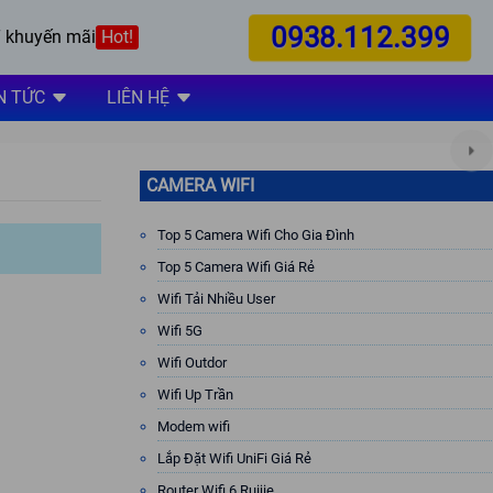
0938.112.399
 khuyến mãi
Hot!
N TỨC
LIÊN HỆ
CAMERA WIFI
Top 5 Camera Wifi Cho Gia Đình
Top 5 Camera Wifi Giá Rẻ
Wifi Tải Nhiều User
Wifi 5G
Wifi Outdor
Wifi Up Trần
Modem wifi
Lắp Đặt Wifi UniFi Giá Rẻ
Router Wifi 6 Ruijie