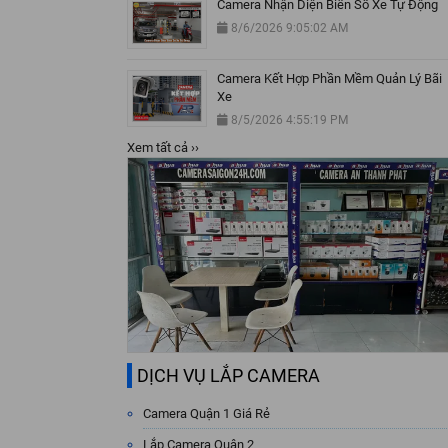
Camera Nhận Diện Biển Số Xe Tự Động
8/6/2026 9:05:02 AM
Camera Kết Hợp Phần Mềm Quản Lý Bãi
Xe
8/5/2026 4:55:19 PM
Xem tất cả ››
DỊCH VỤ LẮP CAMERA
Camera Quận 1 Giá Rẻ
Lắp Camera Quận 2