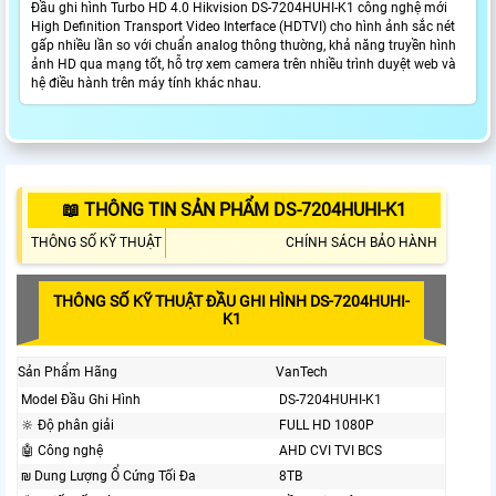
Đầu ghi hình Turbo HD 4.0 Hikvision DS-7204HUHI-K1 công nghệ mới
High Definition Transport Video Interface (HDTVI) cho hình ảnh sắc nét
gấp nhiều lần so với chuẩn analog thông thường, khả năng truyền hình
ảnh HD qua mạng tốt, hỗ trợ xem camera trên nhiều trình duyệt web và
hệ điều hành trên máy tính khác nhau.
📖 THÔNG TIN SẢN PHẨM DS-7204HUHI-K1
THÔNG SỐ KỸ THUẬT
CHÍNH SÁCH BẢO HÀNH
THÔNG SỐ KỸ THUẬT ĐẦU GHI HÌNH DS-7204HUHI-
K1
Sản Phẩm Hãng
VanTech
Model Đầu Ghi Hình
DS-7204HUHI-K1
🔆 Độ phân giải
FULL HD 1080P
🤖️ Công nghệ
AHD CVI TVI BCS
₪ Dung Lượng Ổ Cứng Tối Đa
8TB