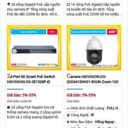
🎥 24 cổng Gigabit PoE cấp nguồn
🎞 16 cổng PoE Gigabit cấp nguồn
cho camera IP. Tổng công suất
và truyền dữ liệu ổn định. Tổng
PoE lên đến 230W ổn định. Hỗ trợ
công suất PoE 230W hỗ trợ nhiều
truyền PoE xa đến 300 mét. Băng
thiết bị cùng lúc. Tốc độ chuyển
thông chuyển mạch đạt 68 Gbps
mạch 68Gbps đảm bảo hiệu suất
mạnh mẽ.
cao ổn định. Hỗ trợ truyền PoE xa
lên đến 300m cho hệ thống
camera.
2
C
4-Port GE Smart PoE Switch
Amera HIKVISION DS-
HIKVISION DS-3E1528P-EI
2DE4415IWG1-EHUN Zoom 16X
Giá bán: 5%-35%
Giá bán: 5%-35%
Giá Gốc: Liên hệ
Giá Gốc:
📽 24 cổng PoE Gigabit cho hệ
️👀 Hình Ành Chất Lượng :
FULL HD
thống camera mạng, 2 cổng uplink
1080P .
🤖️ Công Nghệ :
IP.
RJ45 và 2 cổng quang Gigabit tốc
độ cao, Tổng công suất PoE 370W
❃ Nhìn Ban Đêm :
Hồng Ngoại
cấp nguồn nhiều thiết bị.
10m Hồng Ngoại SMD.