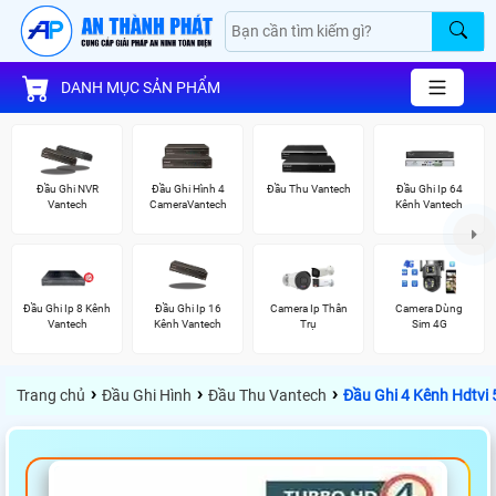
DANH MỤC SẢN PHẨM
Đầu Ghi NVR
Đầu Ghi Hình 4
Đầu Thu Vantech
Đầu Ghi Ip 64
Vantech
CameraVantech
Kênh Vantech
Đầu Ghi Ip 8 Kênh
Đầu Ghi Ip 16
Camera Ip Thân
Camera Dùng
Vantech
Kênh Vantech
Trụ
Sim 4G
›
›
›
Trang chủ
Đầu Ghi Hình
Đầu Thu Vantech
Đầu Ghi 4 Kênh Hdtvi