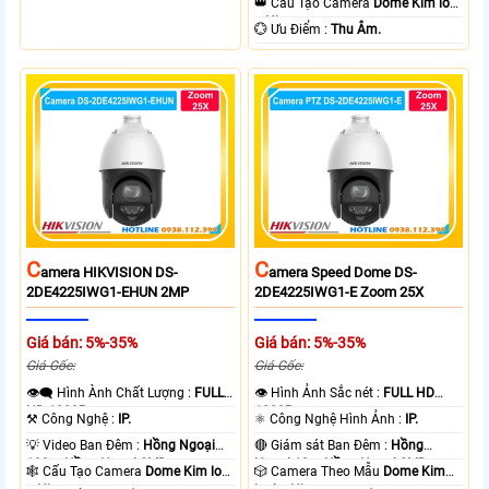
👑 Cấu Tạo Camera
Dome Kim loại
+ Nhựa.
️💮 Ưu Điểm :
Thu Âm.
C
C
Amera HIKVISION DS-
Amera Speed Dome DS-
2DE4225IWG1-EHUN 2MP
2DE4225IWG1-E Zoom 25X
Giá bán: 5%-35%
Giá bán: 5%-35%
Giá Gốc:
Giá Gốc:
👁️‍🗨 Hình Ành Chất Lượng :
FULL
👁 Hình Ảnh Sắc nét :
FULL HD
HD 1080P .
1080P .
⚒ Công Nghệ :
IP.
⚛️ Công Nghệ Hình Ảnh :
IP.
💡 Video Ban Đêm :
Hồng Ngoại
🔴 Giám sát Ban Đêm :
Hồng
100m Hồng Ngoại SMD.
Ngoại 10m Hồng Ngoại SMD.
🕸️ Cấu Tạo Camera
Dome Kim loại
🎲 Camera Theo Mẫu
Dome Kim