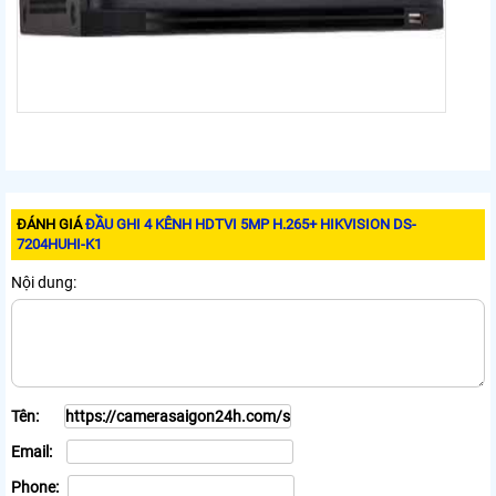
ĐÁNH GIÁ
ĐẦU GHI 4 KÊNH HDTVI 5MP H.265+ HIKVISION DS-
7204HUHI-K1
Nội dung:
Tên:
Email:
Phone: