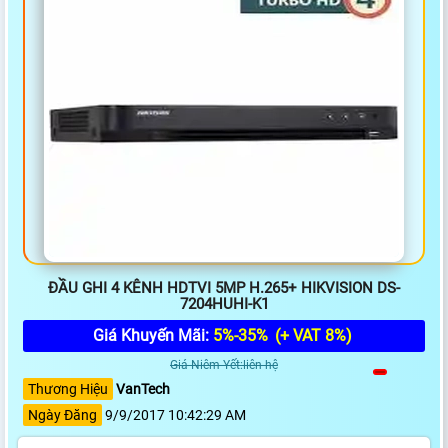
ĐẦU GHI 4 KÊNH HDTVI 5MP H.265+ HIKVISION DS-
7204HUHI-K1
Giá Khuyến Mãi:
5%-35%
(+ VAT 8%)
Giá Niêm Yết:liên hệ
Thương Hiệu
VanTech
Ngày Đăng
9/9/2017 10:42:29 AM