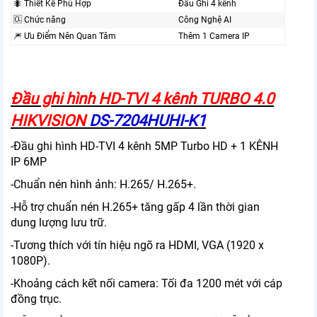
🐜 Thiết Kế Phù Hợp
Đầu Ghi 4 kênh
🆑 Chức năng
Công Nghệ AI
🎆 Ưu Điểm Nên Quan Tâm
Thêm 1 Camera IP
Đầu ghi hình HD-TVI 4 kênh TURBO 4.0
HIKVISION
DS-7204HUHI-K1
-Đầu ghi hình HD-TVI 4 kênh 5MP Turbo HD + 1 KÊNH
IP 6MP
-Chuẩn nén hình ảnh: H.265/ H.265+.
-Hỗ trợ chuẩn nén H.265+ tăng gấp 4 lần thời gian
dung lượng lưu trữ.
-Tương thích với tín hiệu ngõ ra HDMI, VGA (1920 x
1080P).
-Khoảng cách kết nối camera: Tối đa 1200 mét với cáp
đồng trục.