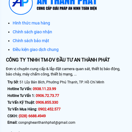
Hình thức mua hàng
Chính sách giao nhận
Chính sách bảo mật
Điều kiện giao dịch chung
CÔNG TY TNHH TM-DV ĐẦU TƯ AN THÀNH PHÁT
Đơn vị chuyên cung cấp & lắp đặt camera quan sát, thiết bị báo động,
báo cháy, máy chấm công, thiết bị mạng, ...
Trụ Sở:
51 Lũy Bán Bích, Phường Phú Thạnh, TP. Hồ Chí Minh
0938.11.23.99
Hotline Tư Vấn:
0906.72.73.77
Hotline Tư Vấn 1:
0906.855.330
Tư Vấn Kỹ Thuật:
0902.452.577
Tư Vấn Mua Hàng:
(028) 6688.4949
CSKH:
Email:
congngheanthanhphat@gmail.com