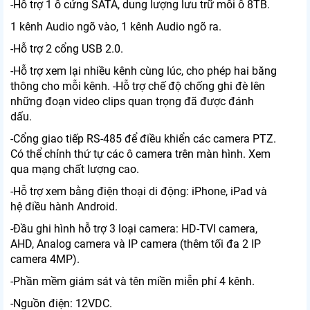
-Hỗ trợ 1 ổ cứng SATA, dung lượng lưu trữ mỗi ổ 8TB.
1 kênh Audio ngõ vào, 1 kênh Audio ngõ ra.
-Hỗ trợ 2 cổng USB 2.0.
-Hỗ trợ xem lại nhiều kênh cùng lúc, cho phép hai băng
thông cho mỗi kênh. -Hỗ trợ chế độ chống ghi đè lên
những đoạn video clips quan trọng đã được đánh
dấu.
-Cổng giao tiếp RS-485 để điều khiển các camera PTZ.
Có thể chỉnh thứ tự các ô camera trên màn hình. Xem
qua mạng chất lượng cao.
-Hỗ trợ xem bằng điện thoại di động: iPhone, iPad và
hệ điều hành Android.
-Đầu ghi hình hỗ trợ 3 loại camera: HD-TVI camera,
AHD, Analog camera và IP camera (thêm tối đa 2 IP
camera 4MP).
-Phần mềm giám sát và tên miền miễn phí 4 kênh.
-Nguồn điện: 12VDC.