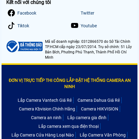
Kết nối với chúng tôi
Facebook
Twitter
Tiktok
Youtube
Mã số doanh nghiệp: 0312866570 do Sở Tài Chính
TP.HCM cấp ngày 23/07/2014. Trụ sở chính: 51 Lũy
Bán Bích, Phường Phú Thạnh, Thành Phố Hồ Chí
Minh
ĐƠN VỊ TRỰC TIẾP THI CÔNG LẮP ĐẶT HỆ THỐNG CAMERA AN
NINH
Lắp Camera Vantech Giá Rẻ
Camera Dahua Giá Rẻ
Camera Kbvision Chính Hãng
Camera HIKVISION
Camera an ninh
Lắp camera gia đình
Lắp camera xem qua điện thoại
Lắp Camera Cửa Hàng Loại Nào
Lắp Camera Văn Phòng