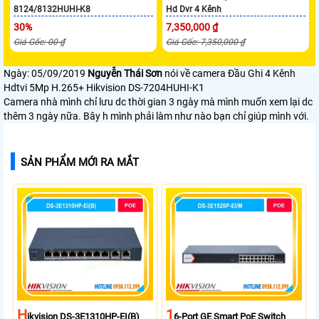
8124/8132HUHI-K8
Hd Dvr 4 Kênh
30%
7,350,000 ₫
Giá Gốc: 00 ₫
Giá Gốc: 7,350,000 ₫
Ngày: 05/09/2019
Nguyễn Thái Sơn
nói về camera Đầu Ghi 4 Kênh
Hdtvi 5Mp H.265+ Hikvision DS-7204HUHI-K1
Camera nhà mình chỉ lưu dc thời gian 3 ngày mà mình muốn xem lại dc
thêm 3 ngày nữa. Bây h mình phải làm như nào bạn chỉ giúp mình với.
SẢN PHẨM MỚI RA MẮT
H
1
Ikvision DS-3E1310HP-EI(B)
6-Port GE Smart PoE Switch