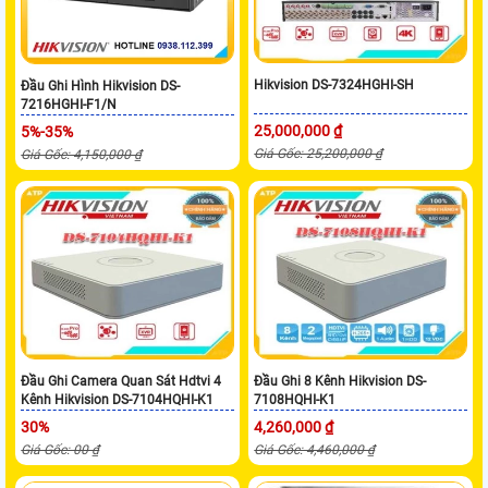
Hikvision DS-7324HGHI-SH
Đầu Ghi Hình Hikvision DS-
7216HGHI-F1/N
25,000,000 ₫
5%-35%
Giá Gốc: 25,200,000 ₫
Giá Gốc: 4,150,000 ₫
Đầu Ghi Camera Quan Sát Hdtvi 4
Đầu Ghi 8 Kênh Hikvision DS-
Kênh Hikvision DS-7104HQHI-K1
7108HQHI-K1
30%
4,260,000 ₫
Giá Gốc: 00 ₫
Giá Gốc: 4,460,000 ₫