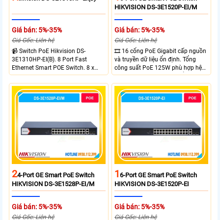
HIKVISION DS-3E1520P-EI/M
Giá bán: 5%-35%
Giá bán: 5%-35%
Giá Gốc: Liên hệ
Giá Gốc: Liên hệ
📹 Switch PoE Hikvision DS-
🎞 16 cổng PoE Gigabit cấp nguồn
3E1310HP-EI(B). 8 Port Fast
và truyền dữ liệu ổn định. Tổng
Ethernet Smart POE Switch. 8 x
công suất PoE 125W phù hợp hệ
10/100M PoE Ports, 2 x Gigabit
thống camera IP vừa. 2 cổng RJ45
Uplink Ports.
Gigabit và 2 cổng quang SFP mở
rộng linh hoạt. Hỗ trợ truyền PoE
xa tối đa lên đến 300 mét.
2
1
4-Port GE Smart PoE Switch
6-Port GE Smart PoE Switch
HIKVISION DS-3E1528P-EI/M
HIKVISION DS-3E1520P-EI
Giá bán: 5%-35%
Giá bán: 5%-35%
Giá Gốc: Liên hệ
Giá Gốc: Liên hệ