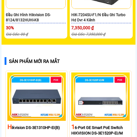
Đầu Ghi Hình Hikvision DS-
HIK-7204SU-F1/N Đầu Ghi Turbo
8124/8132HUHI-K8
Hd Dvr 4 Kênh
30%
7,350,000 ₫
Giá Gốc: 00 ₫
Giá Gốc: 7,350,000 ₫
SẢN PHẨM MỚI RA MẮT
H
1
Ikvision DS-3E1310HP-EI(B)
6-Port GE Smart PoE Switch
HIKVISION DS-3E1520P-EI/M