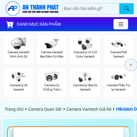
DANH MỤC SẢN PHẨM
Camera Vantech
Camera Vantech
Camera Ip AI Full
Camera PoE
Hình Ảnh 2K
Ban Đêm Có Màu
Color Vantech
Vantech
Camera Ip 4k
Camera Có
Camera Ip Ultra 2k
Camera Thân Trụ
Vantech
Chống Trộm
Vantech
Ip Vantech
Vantech
›
›
›
Trang chủ
Camera Quan Sát
Camera Vantech Giá Rẻ
Hikvision