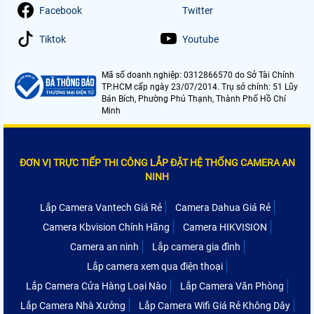
Facebook
Twitter
Tiktok
Youtube
Mã số doanh nghiệp: 0312866570 do Sở Tài Chính
TP.HCM cấp ngày 23/07/2014. Trụ sở chính: 51 Lũy
Bán Bích, Phường Phú Thạnh, Thành Phố Hồ Chí
Minh
ĐƠN VỊ TRỰC TIẾP THI CÔNG LẮP ĐẶT HỆ THỐNG CAMERA AN
NINH
Lắp Camera Vantech Giá Rẻ
Camera Dahua Giá Rẻ
Camera Kbvision Chính Hãng
Camera HIKVISION
Camera an ninh
Lắp camera gia đình
Lắp camera xem qua điện thoại
Lắp Camera Cửa Hàng Loại Nào
Lắp Camera Văn Phòng
Lắp Camera Nhà Xưởng
Lắp Camera Wifi Giá Rẻ Không Dây