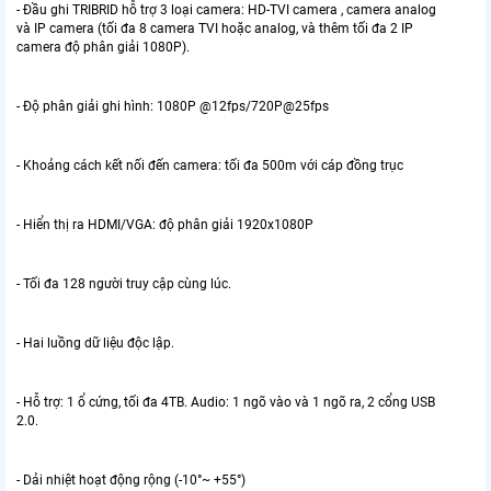
- Đầu ghi TRIBRID hỗ trợ 3 loại camera: HD-TVI camera , camera analog
và IP camera (tối đa 8 camera TVI hoặc analog, và thêm tối đa 2 IP
camera độ phân giải 1080P).
- Độ phân giải ghi hình: 1080P @12fps/720P@25fps
- Khoảng cách kết nối đến camera: tối đa 500m với cáp đồng trục
- Hiển thị ra HDMI/VGA: độ phân giải 1920x1080P
- Tối đa 128 người truy cập cùng lúc.
- Hai luồng dữ liệu độc lập.
- Hỗ trợ: 1 ổ cứng, tối đa 4TB. Audio: 1 ngõ vào và 1 ngõ ra, 2 cổng USB
2.0.
- Dải nhiệt hoạt động rộng (-10°~ +55°)