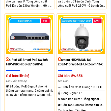
cho camera IP. Tổng công suất
và truyền dữ liệu ổn định. Tổng
PoE lên đến 230W ổn định. Hỗ trợ
công suất PoE 230W hỗ trợ nhiều
truyền PoE xa đến 300 mét. Băng
thiết bị cùng lúc. Tốc độ chuyển
thông chuyển mạch đạt 68 Gbps
mạch 68Gbps đảm bảo hiệu suất
mạnh mẽ.
cao ổn định. Hỗ trợ truyền PoE xa
lên đến 300m cho hệ thống
camera.
2
C
4-Port GE Smart PoE Switch
Amera HIKVISION DS-
HIKVISION DS-3E1528P-EI
2DE4415IWG1-EHUN Zoom 16X
Giá bán: liên hệ
Giá bán: 5%-35%
Giá Gốc: liên hệ
Giá Gốc:
📽 24 cổng PoE Gigabit cho hệ
️👀 Hình Ành Chất Lượng :
FULL HD
thống camera mạng, 2 cổng uplink
1080P .
🤖️ Công Nghệ :
IP.
RJ45 và 2 cổng quang Gigabit tốc
độ cao, Tổng công suất PoE 370W
❃ Nhìn Ban Đêm :
Hồng Ngoại
cấp nguồn nhiều thiết bị.
10m Hồng Ngoại SMD.
👑 Cấu Tạo Camera
Dome Kim loại
+ Nhựa.
️💮 Ưu Điểm :
Thu Âm.