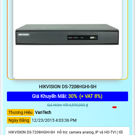
HIKVISION DS-7208HGHI-SH
Giá Khuyến Mãi:
30%
(+ VAT 8%)
Giá Niêm Yết:4,590,000 ₫
Thương Hiệu
VanTech
Ngày Đăng
12/23/2015 4:03:36 PM
HIKVISION DS-7208HGHI-SH Hỗ trợ: camera analog, IP và HD-TVI ( tối