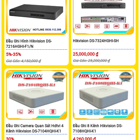
Hikvision DS-7324HGHI-SH
Đầu Ghi Hình Hikvision DS-
7216HGHI-F1/N
25,000,000 ₫
5%-35%
Giá Gốc: 25,200,000 ₫
Giá Gốc: 4,150,000 ₫
Đầu Ghi Camera Quan Sát Hdtvi 4
Đầu Ghi 8 Kênh Hikvision DS-
Kênh Hikvision DS-7104HQHI-K1
7108HQHI-K1
30%
4,260,000 ₫