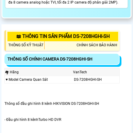
đa 8 camera analog hoặc TVI, tối đa 2 IP camera độ phân giải 2MP).
📖 THÔNG TIN SẢN PHẨM DS-7208HGHI-SH
THÔNG SỐ KỸ THUẬT
CHÍNH SÁCH BẢO HÀNH
THÔNG SỐ CHÍNH CAMERA DS-7208HGHI-SH
🏘 Hãng
VanTech
♥️ Model Camera Quan Sát
DS-7208HGHI-SH
Thông số đầu ghi hình 8 kênh HIKVISION DS-7208HGHI-SH
- Đầu ghi hình 8 kênhTurbo HD DVR