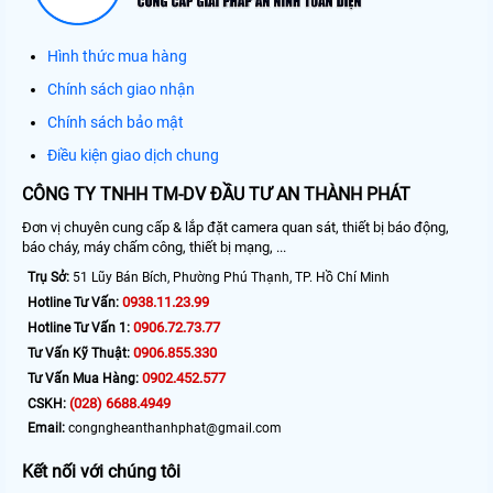
Hình thức mua hàng
Chính sách giao nhận
Chính sách bảo mật
Điều kiện giao dịch chung
CÔNG TY TNHH TM-DV ĐẦU TƯ AN THÀNH PHÁT
Đơn vị chuyên cung cấp & lắp đặt camera quan sát, thiết bị báo động,
báo cháy, máy chấm công, thiết bị mạng, ...
Trụ Sở:
51 Lũy Bán Bích, Phường Phú Thạnh, TP. Hồ Chí Minh
0938.11.23.99
Hotline Tư Vấn:
0906.72.73.77
Hotline Tư Vấn 1:
0906.855.330
Tư Vấn Kỹ Thuật:
0902.452.577
Tư Vấn Mua Hàng:
(028) 6688.4949
CSKH:
Email:
congngheanthanhphat@gmail.com
Kết nối với chúng tôi