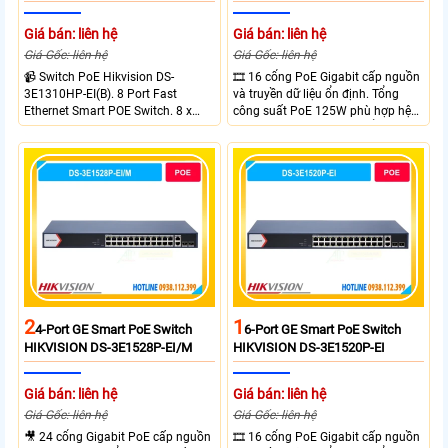
Giá bán: liên hệ
Giá bán: liên hệ
Giá Gốc: liên hệ
Giá Gốc: liên hệ
📹 Switch PoE Hikvision DS-
🎞 16 cổng PoE Gigabit cấp nguồn
3E1310HP-EI(B). 8 Port Fast
và truyền dữ liệu ổn định. Tổng
Ethernet Smart POE Switch. 8 x
công suất PoE 125W phù hợp hệ
10/100M PoE Ports, 2 x Gigabit
thống camera IP vừa. 2 cổng RJ45
Uplink Ports.
Gigabit và 2 cổng quang SFP mở
rộng linh hoạt. Hỗ trợ truyền PoE
xa tối đa lên đến 300 mét.
2
1
4-Port GE Smart PoE Switch
6-Port GE Smart PoE Switch
HIKVISION DS-3E1528P-EI/M
HIKVISION DS-3E1520P-EI
Giá bán: liên hệ
Giá bán: liên hệ
Giá Gốc: liên hệ
Giá Gốc: liên hệ
🎥 24 cổng Gigabit PoE cấp nguồn
🎞 16 cổng PoE Gigabit cấp nguồn