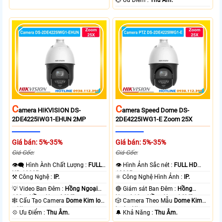
C
C
Amera HIKVISION DS-
Amera Speed Dome DS-
2DE4225IWG1-EHUN 2MP
2DE4225IWG1-E Zoom 25X
Giá bán: 5%-35%
Giá bán: 5%-35%
Giá Gốc:
Giá Gốc:
👁️‍🗨 Hình Ành Chất Lượng :
FULL
👁 Hình Ảnh Sắc nét :
FULL HD
HD 1080P .
1080P .
⚒ Công Nghệ :
IP.
⚛️ Công Nghệ Hình Ảnh :
IP.
💡 Video Ban Đêm :
Hồng Ngoại
🔴 Giám sát Ban Đêm :
Hồng
100m Hồng Ngoại SMD.
Ngoại 10m Hồng Ngoại SMD.
🕸️ Cấu Tạo Camera
Dome Kim loại
🎲 Camera Theo Mẫu
Dome Kim
+ Nhựa.
loại + Nhựa.
️💠 Ưu Điểm :
Thu Âm.
️🔔 Khả Năng :
Thu Âm.