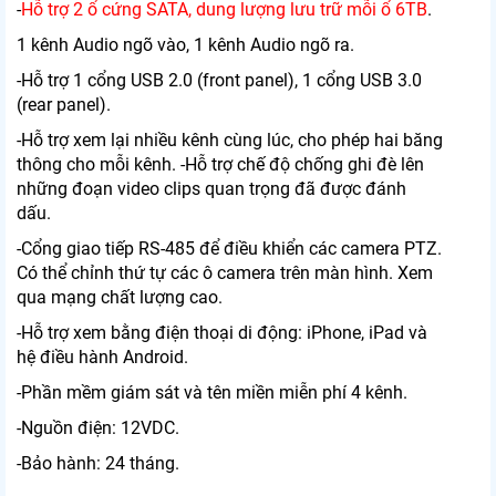
-
Hỗ trợ 2 ổ cứng SATA, dung lượng lưu trữ mỗi ổ 6TB
.
1 kênh Audio ngõ vào, 1 kênh Audio ngõ ra.
-Hỗ trợ 1 cổng USB 2.0 (front panel), 1 cổng USB 3.0
(rear panel).
-Hỗ trợ xem lại nhiều kênh cùng lúc, cho phép hai băng
thông cho mỗi kênh. -Hỗ trợ chế độ chống ghi đè lên
những đoạn video clips quan trọng đã được đánh
dấu.
-Cổng giao tiếp RS-485 để điều khiển các camera PTZ.
Có thể chỉnh thứ tự các ô camera trên màn hình. Xem
qua mạng chất lượng cao.
-Hỗ trợ xem bằng điện thoại di động: iPhone, iPad và
hệ điều hành Android.
-Phần mềm giám sát và tên miền miễn phí 4 kênh.
-Nguồn điện: 12VDC.
-Bảo hành: 24 tháng.