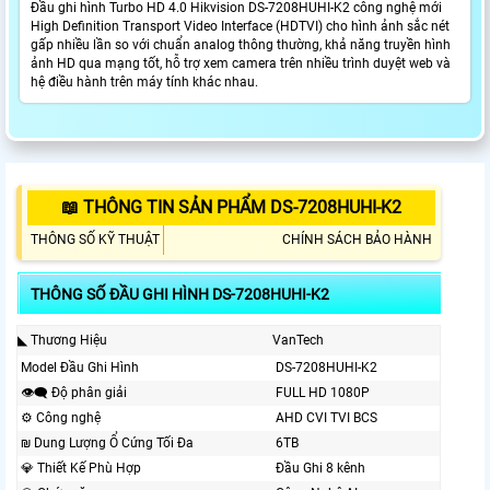
Đầu ghi hình Turbo HD 4.0 Hikvision DS-7208HUHI-K2 công nghệ mới
High Definition Transport Video Interface (HDTVI) cho hình ảnh sắc nét
gấp nhiều lần so với chuẩn analog thông thường, khả năng truyền hình
ảnh HD qua mạng tốt, hỗ trợ xem camera trên nhiều trình duyệt web và
hệ điều hành trên máy tính khác nhau.
📖 THÔNG TIN SẢN PHẨM DS-7208HUHI-K2
THÔNG SỐ KỸ THUẬT
CHÍNH SÁCH BẢO HÀNH
THÔNG SỐ ĐẦU GHI HÌNH DS-7208HUHI-K2
◣ Thương Hiệu
VanTech
Model Đầu Ghi Hình
DS-7208HUHI-K2
👁️‍🗨 Độ phân giải
FULL HD 1080P
⚙ Công nghệ
AHD CVI TVI BCS
₪ Dung Lượng Ổ Cứng Tối Đa
6TB
💎 Thiết Kế Phù Hợp
Đầu Ghi 8 kênh