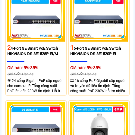
xa tối đa lên đến 300 mét.
2
1
4-Port GE Smart PoE Switch
6-Port GE Smart PoE Switch
HIKVISION DS-3E1528P-EI/M
HIKVISION DS-3E1520P-EI
Giá bán: 5%-35%
Giá bán: 5%-35%
Giá Gốc: Liên hệ
Giá Gốc: Liên hệ
🎥 24 cổng Gigabit PoE cấp nguồn
🎞 16 cổng PoE Gigabit cấp nguồn
cho camera IP. Tổng công suất
và truyền dữ liệu ổn định. Tổng
PoE lên đến 230W ổn định. Hỗ trợ
công suất PoE 230W hỗ trợ nhiều
truyền PoE xa đến 300 mét. Băng
thiết bị cùng lúc. Tốc độ chuyển
thông chuyển mạch đạt 68 Gbps
mạch 68Gbps đảm bảo hiệu suất
mạnh mẽ.
cao ổn định. Hỗ trợ truyền PoE xa
lên đến 300m cho hệ thống
camera.