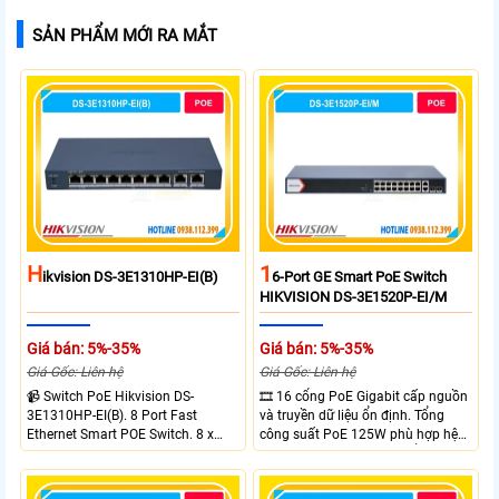
SẢN PHẨM MỚI RA MẮT
H
1
Ikvision DS-3E1310HP-EI(B)
6-Port GE Smart PoE Switch
HIKVISION DS-3E1520P-EI/M
Giá bán: 5%-35%
Giá bán: 5%-35%
Giá Gốc: Liên hệ
Giá Gốc: Liên hệ
📹 Switch PoE Hikvision DS-
🎞 16 cổng PoE Gigabit cấp nguồn
3E1310HP-EI(B). 8 Port Fast
và truyền dữ liệu ổn định. Tổng
Ethernet Smart POE Switch. 8 x
công suất PoE 125W phù hợp hệ
10/100M PoE Ports, 2 x Gigabit
thống camera IP vừa. 2 cổng RJ45
Uplink Ports.
Gigabit và 2 cổng quang SFP mở
rộng linh hoạt. Hỗ trợ truyền PoE