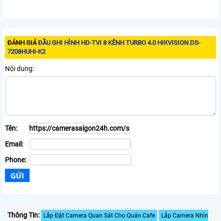
ĐÁNH GIÁ
ĐẦU GHI HÌNH HD-TVI 8 KÊNH TURBO 4.0 HIKVISION DS-
7208HUHI-K2
Nội dung:
Tên:
Email:
Phone:
Thông Tin:
Lắp Đặt Camera Quan Sát Cho Quán Cafe
Lắp Camera Nhìn