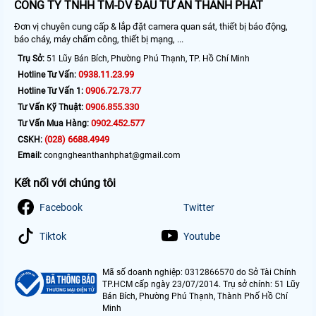
CÔNG TY TNHH TM-DV ĐẦU TƯ AN THÀNH PHÁT
Đơn vị chuyên cung cấp & lắp đặt camera quan sát, thiết bị báo động,
báo cháy, máy chấm công, thiết bị mạng, ...
Trụ Sở:
51 Lũy Bán Bích, Phường Phú Thạnh, TP. Hồ Chí Minh
0938.11.23.99
Hotline Tư Vấn:
0906.72.73.77
Hotline Tư Vấn 1:
0906.855.330
Tư Vấn Kỹ Thuật:
0902.452.577
Tư Vấn Mua Hàng:
(028) 6688.4949
CSKH:
Email:
congngheanthanhphat@gmail.com
Kết nối với chúng tôi
Facebook
Twitter
Tiktok
Youtube
Mã số doanh nghiệp: 0312866570 do Sở Tài Chính
TP.HCM cấp ngày 23/07/2014. Trụ sở chính: 51 Lũy
Bán Bích, Phường Phú Thạnh, Thành Phố Hồ Chí
Minh