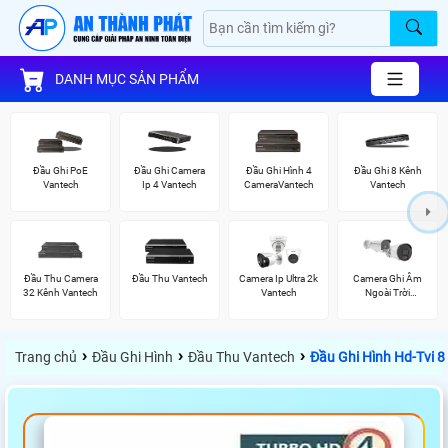
DANH MỤC SẢN PHẨM
Đầu Ghi PoE
Đầu Ghi Camera
Đầu Ghi Hình 4
Đầu Ghi 8 Kênh
Vantech
Ip 4 Vantech
CameraVantech
Vantech
Đầu Thu Camera
Đầu Thu Vantech
Camera Ip Ultra 2k
Camera Ghi Âm
32 Kênh Vantech
Vantech
Ngoài Trời
Vantech
›
›
›
Trang chủ
Đầu Ghi Hình
Đầu Thu Vantech
Đầu Ghi Hình Hd-Tvi 