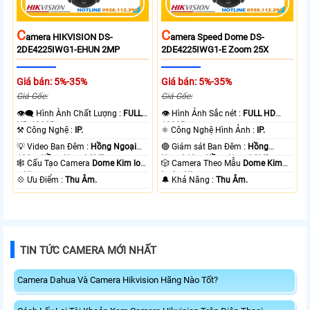
C
C
Amera HIKVISION DS-
Amera Speed Dome DS-
2DE4225IWG1-EHUN 2MP
2DE4225IWG1-E Zoom 25X
Giá bán: 5%-35%
Giá bán: 5%-35%
Giá Gốc:
Giá Gốc:
👁️‍🗨 Hình Ành Chất Lượng :
FULL
👁 Hình Ảnh Sắc nét :
FULL HD
HD 1080P .
1080P .
⚒ Công Nghệ :
IP.
⚛️ Công Nghệ Hình Ảnh :
IP.
💡 Video Ban Đêm :
Hồng Ngoại
🔴 Giám sát Ban Đêm :
Hồng
100m Hồng Ngoại SMD.
Ngoại 10m Hồng Ngoại SMD.
🕸️ Cấu Tạo Camera
Dome Kim loại
🎲 Camera Theo Mẫu
Dome Kim
+ Nhựa.
loại + Nhựa.
️💠 Ưu Điểm :
Thu Âm.
️🔔 Khả Năng :
Thu Âm.
TIN TỨC CAMERA MỚI NHẤT
Camera Dahua Và Camera Hikvision Hãng Nào Tốt?