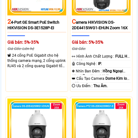
2
C
4-Port GE Smart PoE Switch
Amera HIKVISION DS-
HIKVISION DS-3E1528P-EI
2DE4415IWG1-EHUN Zoom 16X
Giá bán: 5%-35%
Giá bán: 5%-35%
Giá Gốc: Liên hệ
Giá Gốc:
📽 24 cổng PoE Gigabit cho hệ
️👀 Hình Ành Chất Lượng :
FULL HD
thống camera mạng, 2 cổng uplink
1080P .
🤖️ Công Nghệ :
IP.
RJ45 và 2 cổng quang Gigabit tốc
độ cao, Tổng công suất PoE 370W
❃ Nhìn Ban Đêm :
Hồng Ngoại
cấp nguồn nhiều thiết bị.
10m Hồng Ngoại SMD.
👑 Cấu Tạo Camera
Dome Kim loại
+ Nhựa.
️💮 Ưu Điểm :
Thu Âm.