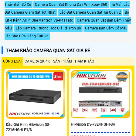
Thấy Biển Số Xe
Camera Quan Sát Không Dây Wifi Xoay 360
Tư Vấn Lắp
Đặt Camera Giám Sát Tốt Nhất
Lắp Đặt Camera Quan Sát Tại Quận 2
Bộ
Kit 4 Kênh All In One Vantech Vp-K411atc
Camera Quan Sát Ban Đêm Thấy
Màu
Lắp Camera Trường Học Giá Rẻ Trọn Bộ
Camera Ban Đêm Có Màu
Lắp Cho Cửa Hàng Full Hd
THAM KHẢO CAMERA QUAN SÁT GIÁ RẺ
CÙNG LOẠI
CAMERA 2K 4K
SẢN PHẨM THAM KHẢO
Hikvision DS-7324HGHI-SH
Đầu Ghi Hình Hikvision DS-
7216HGHI-F1/N