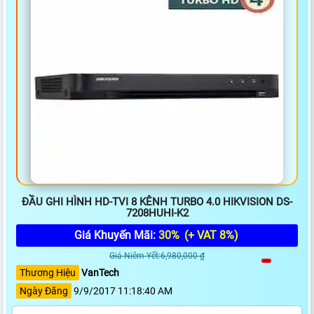
ĐẦU GHI HÌNH HD-TVI 8 KÊNH TURBO 4.0 HIKVISION DS-
7208HUHI-K2
Giá Khuyến Mãi:
30%
(+ VAT 8%)
Giá Niêm Yết:6,980,000 ₫
Thương Hiệu
VanTech
Ngày Đăng
9/9/2017 11:18:40 AM