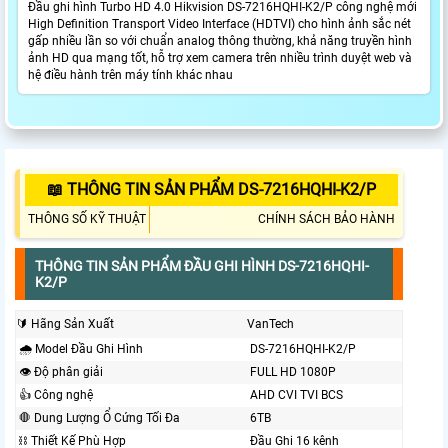
Đầu ghi hình Turbo HD 4.0 Hikvision DS-7216HQHI-K2/P công nghệ mới
High Definition Transport Video Interface (HDTVI) cho hình ảnh sắc nét
gấp nhiều lần so với chuẩn analog thông thường, khả năng truyền hình
ảnh HD qua mạng tốt, hỗ trợ xem camera trên nhiều trình duyệt web và
hệ điều hành trên máy tính khác nhau
📖 THÔNG TIN SẢN PHẨM DS-7216HQHI-K2/P
THÔNG SỐ KỸ THUẬT
CHÍNH SÁCH BẢO HÀNH
THÔNG TIN SẢN PHẨM ĐẦU GHI HÌNH DS-7216HQHI-
K2/P
🔰 Hãng Sản Xuất
VanTech
🌧️ Model Đầu Ghi Hình
DS-7216HQHI-K2/P
👁 Độ phân giải
FULL HD 1080P
👍 Công nghệ
AHD CVI TVI BCS
🛑 Dung Lượng Ổ Cứng Tối Đa
6TB
⛓ Thiết Kế Phù Hợp
Đầu Ghi 16 kênh