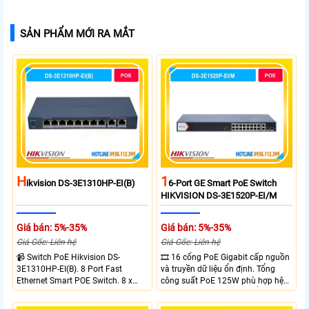
SẢN PHẨM MỚI RA MẮT
H
1
Ikvision DS-3E1310HP-EI(B)
6-Port GE Smart PoE Switch
HIKVISION DS-3E1520P-EI/M
Giá bán: 5%-35%
Giá bán: 5%-35%
Giá Gốc: Liên hệ
Giá Gốc: Liên hệ
📹 Switch PoE Hikvision DS-
🎞 16 cổng PoE Gigabit cấp nguồn
3E1310HP-EI(B). 8 Port Fast
và truyền dữ liệu ổn định. Tổng
Ethernet Smart POE Switch. 8 x
công suất PoE 125W phù hợp hệ
10/100M PoE Ports, 2 x Gigabit
thống camera IP vừa. 2 cổng RJ45
Uplink Ports.
Gigabit và 2 cổng quang SFP mở