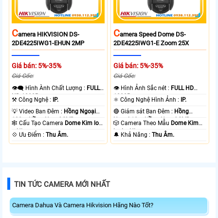
C
C
Amera HIKVISION DS-
Amera Speed Dome DS-
2DE4225IWG1-EHUN 2MP
2DE4225IWG1-E Zoom 25X
Giá bán: 5%-35%
Giá bán: 5%-35%
Giá Gốc:
Giá Gốc:
👁️‍🗨 Hình Ành Chất Lượng :
FULL
👁 Hình Ảnh Sắc nét :
FULL HD
HD 1080P .
1080P .
⚒ Công Nghệ :
IP.
⚛️ Công Nghệ Hình Ảnh :
IP.
💡 Video Ban Đêm :
Hồng Ngoại
🔴 Giám sát Ban Đêm :
Hồng
100m Hồng Ngoại SMD.
Ngoại 10m Hồng Ngoại SMD.
🕸️ Cấu Tạo Camera
Dome Kim loại
🎲 Camera Theo Mẫu
Dome Kim
+ Nhựa.
loại + Nhựa.
️💠 Ưu Điểm :
Thu Âm.
️🔔 Khả Năng :
Thu Âm.
TIN TỨC CAMERA MỚI NHẤT
Camera Dahua Và Camera Hikvision Hãng Nào Tốt?