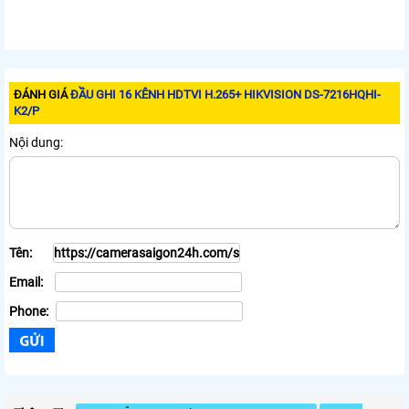
ĐÁNH GIÁ
ĐẦU GHI 16 KÊNH HDTVI H.265+ HIKVISION DS-7216HQHI-
K2/P
Nội dung:
Tên:
Email:
Phone: