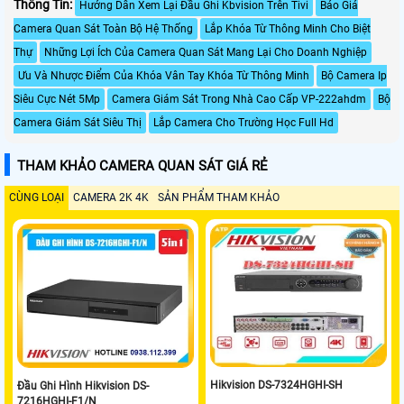
Thông Tin:
Hướng Dẫn Xem Lại Đầu Ghi Kbvision Trên Tivi
Báo Giá
Camera Quan Sát Toàn Bộ Hệ Thống
Lắp Khóa Từ Thông Minh Cho Biệt
Thự
Những Lợi Ích Của Camera Quan Sát Mang Lại Cho Doanh Nghiệp
Ưu Và Nhược Điểm Của Khóa Vân Tay Khóa Từ Thông Minh
Bộ Camera Ip
Siêu Cực Nét 5Mp
Camera Giám Sát Trong Nhà Cao Cấp VP-222ahdm
Bộ
Camera Giám Sát Siêu Thị
Lắp Camera Cho Trường Học Full Hd
THAM KHẢO CAMERA QUAN SÁT GIÁ RẺ
CÙNG LOẠI
CAMERA 2K 4K
SẢN PHẨM THAM KHẢO
Hikvision DS-7324HGHI-SH
Đầu Ghi Hình Hikvision DS-
7216HGHI-F1/N