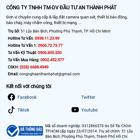
CÔNG TY TNHH TM-DV ĐẦU TƯ AN THÀNH PHÁT
Đơn vị chuyên cung cấp & lắp đặt camera quan sát, thiết bị báo động,
báo cháy, máy chấm công, thiết bị mạng, ...
Trụ Sở:
51 Lũy Bán Bích, Phường Phú Thạnh, TP. Hồ Chí Minh
0938.11.23.99
Hotline Tư Vấn:
0906.72.73.77
Hotline Tư Vấn 1:
0906.855.330
Tư Vấn Kỹ Thuật:
0902.452.577
Tư Vấn Mua Hàng:
(028) 6688.4949
CSKH:
Email:
congngheanthanhphat@gmail.com
Kết nối với chúng tôi
Facebook
Twitter
Tiktok
Youtube
Mã số doanh nghiệp: 0312866570 do Sở Tài Chính
TP.HCM cấp ngày 23/07/2014. Trụ sở chính: 51 Lũy
Bán Bích, Phường Phú Thạnh, Thành Phố Hồ Chí