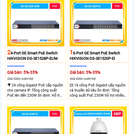
rộng linh hoạt. Hỗ trợ truyền PoE
xa tối đa lên đến 300 mét.
2
1
4-Port GE Smart PoE Switch
6-Port GE Smart PoE Switch
HIKVISION DS-3E1528P-EI/M
HIKVISION DS-3E1520P-EI
Giá bán: 5%-35%
Giá bán: 5%-35%
Giá Gốc: Liên hệ
Giá Gốc: Liên hệ
🎥 24 cổng Gigabit PoE cấp nguồn
🎞 16 cổng PoE Gigabit cấp nguồn
cho camera IP. Tổng công suất
và truyền dữ liệu ổn định. Tổng
PoE lên đến 230W ổn định. Hỗ trợ
công suất PoE 230W hỗ trợ nhiều
truyền PoE xa đến 300 mét. Băng
thiết bị cùng lúc. Tốc độ chuyển
thông chuyển mạch đạt 68 Gbps
mạch 68Gbps đảm bảo hiệu suất
mạnh mẽ.
cao ổn định. Hỗ trợ truyền PoE xa
lên đến 300m cho hệ thống
camera.