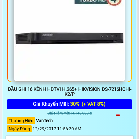
ĐẦU GHI 16 KÊNH HDTVI H.265+ HIKVISION DS-7216HQHI-
K2/P
Giá Khuyến Mãi:
30%
(+ VAT 8%)
Giá Niêm Yết:14,140,000 ₫
Thương Hiệu
VanTech
Ngày Đăng
12/29/2017 11:56:20 AM