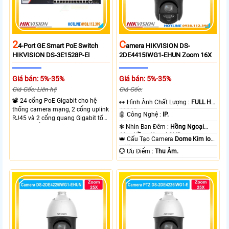
2
C
4-Port GE Smart PoE Switch
Amera HIKVISION DS-
HIKVISION DS-3E1528P-EI
2DE4415IWG1-EHUN Zoom 16X
Giá bán: 5%-35%
Giá bán: 5%-35%
Giá Gốc: Liên hệ
Giá Gốc:
📽 24 cổng PoE Gigabit cho hệ
️👀 Hình Ành Chất Lượng :
FULL HD
thống camera mạng, 2 cổng uplink
1080P .
🤖️ Công Nghệ :
IP.
RJ45 và 2 cổng quang Gigabit tốc
độ cao, Tổng công suất PoE 370W
❃ Nhìn Ban Đêm :
Hồng Ngoại
cấp nguồn nhiều thiết bị.
10m Hồng Ngoại SMD.
👑 Cấu Tạo Camera
Dome Kim loại
+ Nhựa.
️💮 Ưu Điểm :
Thu Âm.