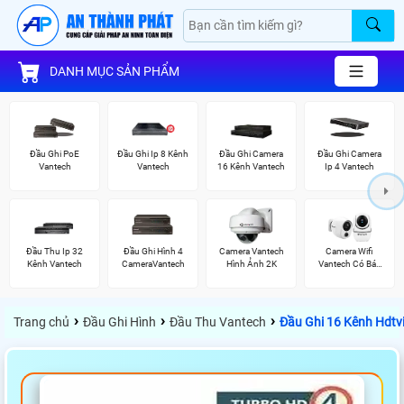
DANH MỤC SẢN PHẨM
Đầu Ghi PoE
Đầu Ghi Ip 8 Kênh
Đầu Ghi Camera
Đầu Ghi Camera
Vantech
Vantech
16 Kênh Vantech
Ip 4 Vantech
Đầu Thu Ip 32
Đầu Ghi Hình 4
Camera Vantech
Camera Wifi
Kênh Vantech
CameraVantech
Hình Ảnh 2K
Vantech Có Báo
Động
›
›
›
Trang chủ
Đầu Ghi Hình
Đầu Thu Vantech
Đầu Ghi 16 Kênh Hdtv