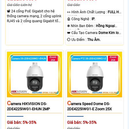
Giá Gốc: Liên hệ
Giá Gốc:
📽 24 cổng PoE Gigabit cho hệ
️👀 Hình Ành Chất Lượng :
FULL HD
thống camera mạng, 2 cổng uplink
1080P .
🤖️ Công Nghệ :
IP.
RJ45 và 2 cổng quang Gigabit tốc
độ cao, Tổng công suất PoE 370W
❃ Nhìn Ban Đêm :
Hồng Ngoại
cấp nguồn nhiều thiết bị.
10m Hồng Ngoại SMD.
👑 Cấu Tạo Camera
Dome Kim loại
+ Nhựa.
️💮 Ưu Điểm :
Thu Âm.
C
C
Amera HIKVISION DS-
Amera Speed Dome DS-
2DE4225IWG1-EHUN 2MP
2DE4225IWG1-E Zoom 25X
Giá bán: 5%-35%
Giá bán: 5%-35%
Giá Gốc:
Giá Gốc: