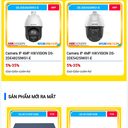
Camera IP 4MP HIKVISION DS-
Camera IP 4MP HIKVISION DS-
2DE4825IWG1-E
2DE5425IWG1-E
5%-35%
5%-35%
Giá Gốc: Liên hệ
Giá Gốc: Liên hệ
SẢN PHẨM MỚI RA MẮT