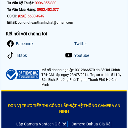
0906.855.330
Tư Vấn Kỹ Thuật:
0902.452.577
Tư Vấn Mua Hàng:
(028) 6688.4949
CSKH:
Email:
congngheanthanhphat@gmail.com
Kết nối với chúng tôi
Facebook
Twitter
Tiktok
Youtube
Mã số doanh nghiệp: 0312866570 do Sở Tài Chính
TP.HCM cấp ngày 23/07/2014. Trụ sở chính: 51 Lũy
Bán Bích, Phường Phú Thạnh, Thành Phố Hồ Chí
Minh
ĐƠN VỊ TRỰC TIẾP THI CÔNG LẮP ĐẶT HỆ THỐNG CAMERA AN
NINH
Lắp Camera Vantech Giá Rẻ
Camera Dahua Giá Rẻ