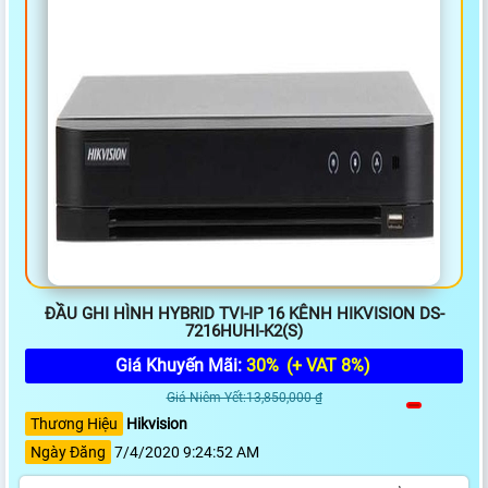
ĐẦU GHI HÌNH HYBRID TVI-IP 16 KÊNH HIKVISION DS-
7216HUHI-K2(S)
Giá Khuyến Mãi:
30%
(+ VAT 8%)
Giá Niêm Yết:13,850,000 ₫
Thương Hiệu
Hikvision
Ngày Đăng
7/4/2020 9:24:52 AM