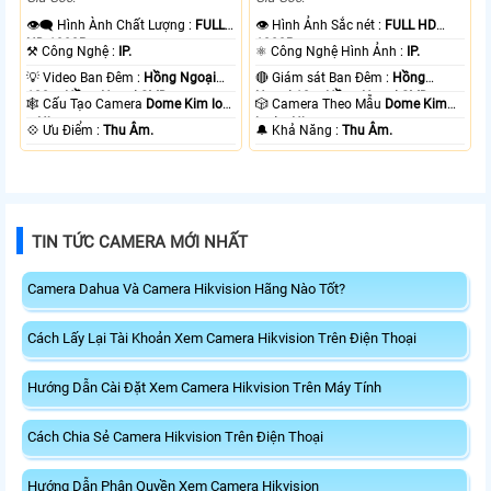
👁️‍🗨 Hình Ành Chất Lượng :
FULL
👁 Hình Ảnh Sắc nét :
FULL HD
HD 1080P .
1080P .
⚒ Công Nghệ :
IP.
⚛️ Công Nghệ Hình Ảnh :
IP.
💡 Video Ban Đêm :
Hồng Ngoại
🔴 Giám sát Ban Đêm :
Hồng
100m Hồng Ngoại SMD.
Ngoại 10m Hồng Ngoại SMD.
🕸️ Cấu Tạo Camera
Dome Kim loại
🎲 Camera Theo Mẫu
Dome Kim
+ Nhựa.
loại + Nhựa.
️💠 Ưu Điểm :
Thu Âm.
️🔔 Khả Năng :
Thu Âm.
TIN TỨC CAMERA MỚI NHẤT
Camera Dahua Và Camera Hikvision Hãng Nào Tốt?
Cách Lấy Lại Tài Khoản Xem Camera Hikvision Trên Điện Thoại
Hướng Dẫn Cài Đặt Xem Camera Hikvision Trên Máy Tính
Cách Chia Sẻ Camera Hikvision Trên Điện Thoại
Hướng Dẫn Phân Quyền Xem Camera Hikvision