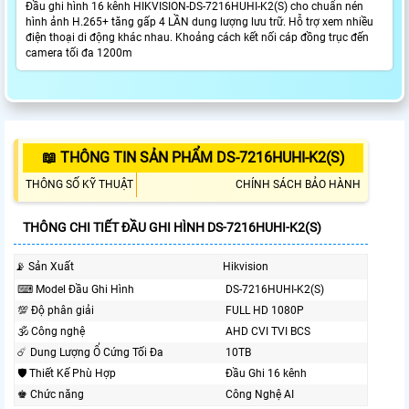
Đầu ghi hình 16 kênh HIKVISION-DS-7216HUHI-K2(S) cho chuẩn nén
hình ảnh H.265+ tăng gấp 4 LẦN dung lượng lưu trữ. Hỗ trợ xem nhiều
điện thoại di động khác nhau. Khoảng cách kết nối cáp đồng trục đến
camera tối đa 1200m
📖 THÔNG TIN SẢN PHẨM DS-7216HUHI-K2(S)
THÔNG SỐ KỸ THUẬT
CHÍNH SÁCH BẢO HÀNH
THÔNG CHI TIẾT ĐẦU GHI HÌNH DS-7216HUHI-K2(S)
📡 Sản Xuất
Hikvision
⌨ Model Đầu Ghi Hình
DS-7216HUHI-K2(S)
💯 Độ phân giải
FULL HD 1080P
🕉️ Công nghệ
AHD CVI TVI BCS
☄️ Dung Lượng Ổ Cứng Tối Đa
10TB
🛡 Thiết Kế Phù Hợp
Đầu Ghi 16 kênh
♚ Chức năng
Công Nghệ AI