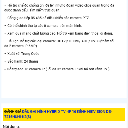
– Hỗ trợ chế độ chống ghi đè lên những đoạn video clips quan trọng đã
được đánh dấu. Tìm kiếm trực quan.
– Cổng giao tiếp RS-485 để điều khiển các camera PTZ.
– Có thể chỉnh thứ tự các ô camera trên màn hình.
– Xem qua mạng chất lượng cao. Hổ trợ xem bằng điện thoại di động.
– Đầu ghi hỗ trợ các loại camera: HDTVI/ HDCVI/ AHD/ CVBS (thêm tối
đa 2 camera IP 6MP)
– Xuất xứ: Trung Quốc
– Bảo hành: 24 tháng
-- Hỗ trợ add 16 camera IP (Tối đa 32 camera IP khi bỏ bớt kênh TVI)
ĐÁNH GIÁ
ĐẦU GHI HÌNH HYBRID TVI-IP 16 KÊNH HIKVISION DS-
7216HUHI-K2(S)
Nội dung: