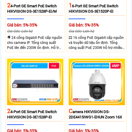
2
1
4-Port GE Smart PoE Switch
6-Port GE Smart PoE Switch
HIKVISION DS-3E1528P-EI/M
HIKVISION DS-3E1520P-EI
Giá bán: 5%-35%
Giá bán: 5%-35%
Giá Gốc: Liên hệ
Giá Gốc: Liên hệ
🎥 24 cổng Gigabit PoE cấp nguồn
🎞 16 cổng PoE Gigabit cấp nguồn
cho camera IP. Tổng công suất
và truyền dữ liệu ổn định. Tổng
PoE lên đến 230W ổn định. Hỗ trợ
công suất PoE 230W hỗ trợ nhiều
truyền PoE xa đến 300 mét. Băng
thiết bị cùng lúc. Tốc độ chuyển
thông chuyển mạch đạt 68 Gbps
mạch 68Gbps đảm bảo hiệu suất
mạnh mẽ.
cao ổn định. Hỗ trợ truyền PoE xa
lên đến 300m cho hệ thống
camera.
2
C
4-Port GE Smart PoE Switch
Amera HIKVISION DS-
HIKVISION DS-3E1528P-EI
2DE4415IWG1-EHUN Zoom 16X
Giá bán: 5%-35%
Giá bán: 5%-35%