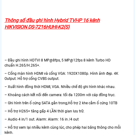
Thông số đầu ghi hình Hybrid TVI-IP 16 kênh
HIKVISION DS-7216HUHI-K2(S)
– Đầu ghi hình HDTVI 8 MP@8fps, 5 MP@12fps 8 kênh Turbo HD
chuẩn H.265/H.265+.
– Cổng màn hình HDMI và cổng VGA: 1920X1080p. Hình ảnh đẹp. 4K
Output. Hỗ trợ cổng CVBS output.
– Xuất hình đồng thời HDMI, VGA. Nhiều chế độ ghi hình khác nhau.
– Khoảng cách kết nối đến camera: tối đa 1200m với cáp đồng trục.
– Ghi hình trên ổ cứng SATA gắn trong,Hỗ trợ 2 khe cắm ổ cứng 10TB
– Hỗ trợ H265+ tăng gấp 4 LẦN thời gian lưu trữ.
– Audio 4 in/1 out. Alarm: Alarm: 16 in /4 out
– Hỗ trợ xem lại nhiều kênh cùng lúc, cho phép hai băng thông cho mỗi
kênh.