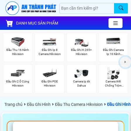
DANH MỤC SẢN PHẨM
Đầu Thu 16 Kênh
Đầu Ghi Ip 8
Đầu Ghi H.265+
Đầu Ghi Camera
Hikvision
Camera Hikvision
Hikvision
Ip 16 Kênh
Hikvision
Đầu Ghi 2 Ổ Cứng
Đầu Ghi POE
Camera Ip 4k
Camera Wifi
Hikvision
Hikvision
Dahua
Chống Trộm
Kbvision
›
›
›
Trang chủ
Đầu Ghi Hình
Đầu Thu Camera Hikvision
Đầu Ghi Hình