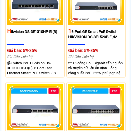
H
1
Ikvision DS-3E1310HP-EI(B)
6-Port GE Smart PoE Switch
HIKVISION DS-3E1520P-EI/M
Giá bán: 5%-35%
Giá bán: 5%-35%
Giá Gốc: Liên hệ
Giá Gốc: Liên hệ
📹 Switch PoE Hikvision DS-
🎞 16 cổng PoE Gigabit cấp nguồn
3E1310HP-EI(B). 8 Port Fast
và truyền dữ liệu ổn định. Tổng
Ethernet Smart POE Switch. 8 x
công suất PoE 125W phù hợp hệ
10/100M PoE Ports, 2 x Gigabit
thống camera IP vừa. 2 cổng RJ45
Uplink Ports.
Gigabit và 2 cổng quang SFP mở
rộng linh hoạt. Hỗ trợ truyền PoE
xa tối đa lên đến 300 mét.