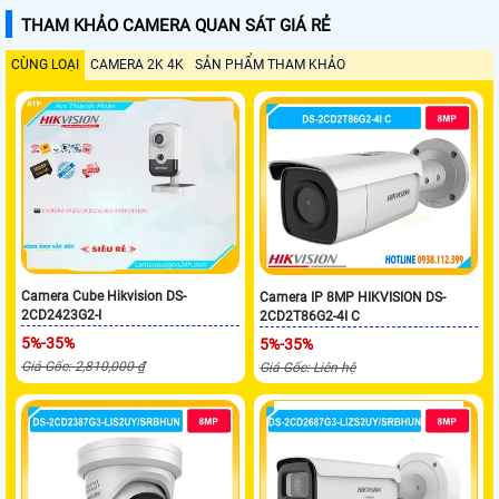
THAM KHẢO CAMERA QUAN SÁT GIÁ RẺ
CÙNG LOẠI
CAMERA 2K 4K
SẢN PHẨM THAM KHẢO
Camera Cube Hikvision DS-
Camera IP 8MP HIKVISION DS-
2CD2423G2-I
2CD2T86G2-4I C
5%-35%
5%-35%
Giá Gốc: 2,810,000 ₫
Giá Gốc: Liên hệ