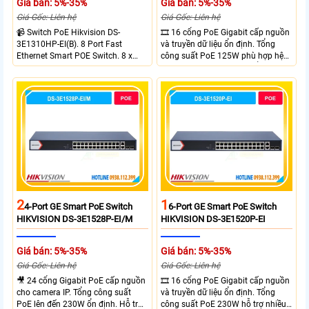
Giá bán: 5%-35%
Giá bán: 5%-35%
Giá Gốc: Liên hệ
Giá Gốc: Liên hệ
📹 Switch PoE Hikvision DS-
🎞 16 cổng PoE Gigabit cấp nguồn
3E1310HP-EI(B). 8 Port Fast
và truyền dữ liệu ổn định. Tổng
Ethernet Smart POE Switch. 8 x
công suất PoE 125W phù hợp hệ
10/100M PoE Ports, 2 x Gigabit
thống camera IP vừa. 2 cổng RJ45
Uplink Ports.
Gigabit và 2 cổng quang SFP mở
rộng linh hoạt. Hỗ trợ truyền PoE
xa tối đa lên đến 300 mét.
2
1
4-Port GE Smart PoE Switch
6-Port GE Smart PoE Switch
HIKVISION DS-3E1528P-EI/M
HIKVISION DS-3E1520P-EI
Giá bán: 5%-35%
Giá bán: 5%-35%
Giá Gốc: Liên hệ
Giá Gốc: Liên hệ
🎥 24 cổng Gigabit PoE cấp nguồn
🎞 16 cổng PoE Gigabit cấp nguồn
cho camera IP. Tổng công suất
và truyền dữ liệu ổn định. Tổng
PoE lên đến 230W ổn định. Hỗ trợ
công suất PoE 230W hỗ trợ nhiều