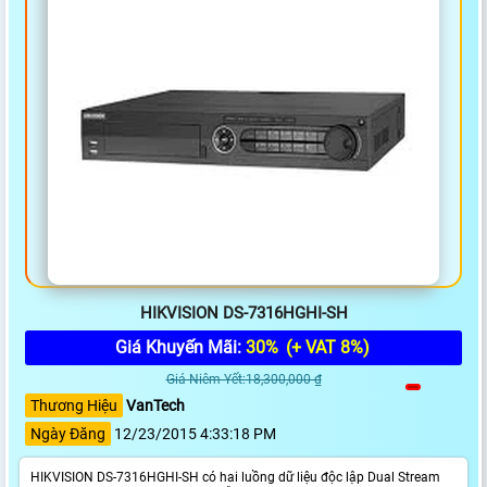
HIKVISION DS-7316HGHI-SH
Giá Khuyến Mãi:
30%
(+ VAT 8%)
Giá Niêm Yết:18,300,000 ₫
Thương Hiệu
VanTech
Ngày Đăng
12/23/2015 4:33:18 PM
HIKVISION DS-7316HGHI-SH có hai luồng dữ liệu độc lập Dual Stream