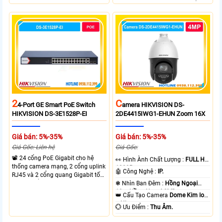
truyền PoE xa đến 300 mét. Băng
thiết bị cùng lúc. Tốc độ chuyển
thông chuyển mạch đạt 68 Gbps
mạch 68Gbps đảm bảo hiệu suất
mạnh mẽ.
cao ổn định. Hỗ trợ truyền PoE xa
lên đến 300m cho hệ thống
camera.
2
C
4-Port GE Smart PoE Switch
Amera HIKVISION DS-
HIKVISION DS-3E1528P-EI
2DE4415IWG1-EHUN Zoom 16X
Giá bán: 5%-35%
Giá bán: 5%-35%
Giá Gốc: Liên hệ
Giá Gốc:
📽 24 cổng PoE Gigabit cho hệ
️👀 Hình Ành Chất Lượng :
FULL HD
thống camera mạng, 2 cổng uplink
1080P .
🤖️ Công Nghệ :
IP.
RJ45 và 2 cổng quang Gigabit tốc
độ cao, Tổng công suất PoE 370W
❃ Nhìn Ban Đêm :
Hồng Ngoại
cấp nguồn nhiều thiết bị.
10m Hồng Ngoại SMD.
👑 Cấu Tạo Camera
Dome Kim loại
+ Nhựa.
️💮 Ưu Điểm :
Thu Âm.