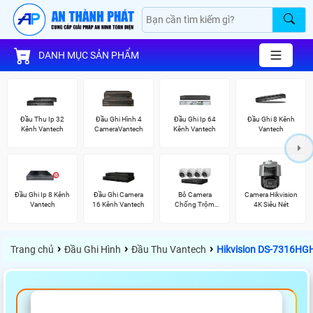
DANH MỤC SẢN PHẨM
Đầu Thu Ip 32
Đầu Ghi Hình 4
Đầu Ghi Ip 64
Đầu Ghi 8 Kênh
Kênh Vantech
CameraVantech
Kênh Vantech
Vantech
Đầu Ghi Ip 8 Kênh
Đầu Ghi Camera
Bô Camera
Camera Hikvision
Vantech
16 Kênh Vantech
Chống Trộm
4K Siêu Nét
Hikvision
›
›
›
Trang chủ
Đầu Ghi Hình
Đầu Thu Vantech
Hikvision DS-7316HG