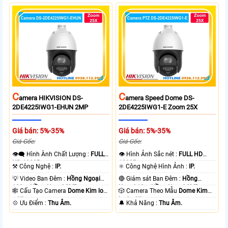
C
C
Amera HIKVISION DS-
Amera Speed Dome DS-
2DE4225IWG1-EHUN 2MP
2DE4225IWG1-E Zoom 25X
Giá bán: 5%-35%
Giá bán: 5%-35%
Giá Gốc:
Giá Gốc:
👁️‍🗨 Hình Ành Chất Lượng :
FULL
👁 Hình Ảnh Sắc nét :
FULL HD
HD 1080P .
1080P .
⚒ Công Nghệ :
IP.
⚛️ Công Nghệ Hình Ảnh :
IP.
💡 Video Ban Đêm :
Hồng Ngoại
🔴 Giám sát Ban Đêm :
Hồng
100m Hồng Ngoại SMD.
Ngoại 10m Hồng Ngoại SMD.
🕸️ Cấu Tạo Camera
Dome Kim loại
🎲 Camera Theo Mẫu
Dome Kim
+ Nhựa.
loại + Nhựa.
️💠 Ưu Điểm :
Thu Âm.
️🔔 Khả Năng :
Thu Âm.