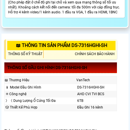
(Cho phép đặt ở chế độ ghi tại chỗ và xem qua mạng thông số tối ưu
nhất). Khoảng cách kết nối đến camera: tối đa 500m với cáp đồng trục.
Hỗ trợ 4 kênh video/1 kênh audio. 1 đầu ra VGA, 1 đầu ra HDMI, 1BNC
📖 THÔNG TIN SẢN PHẨM DS-7316HGHI-SH
THÔNG SỐ KỸ THUẬT
CHÍNH SÁCH BẢO HÀNH
THÔNG SỐ ĐẦU GHI HÌNH DS-7316HGHI-SH
📖 Thương Hiệu
VanTech
📱 Model Đầu Ghi Hình
DS-7316HGHI-SH
✳️ Công nghệ
AHD CVI TVI BCS
》《 Dung Lượng Ổ Cứng Tối Đa
6TB
🎲 Thiết Kế Phù Hợp
Đầu Ghi 16 kênh