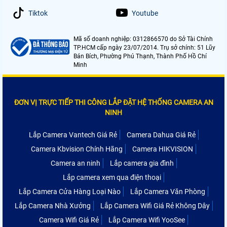
Tiktok
Youtube
Mã số doanh nghiệp: 0312866570 do Sở Tài Chính
TP.HCM cấp ngày 23/07/2014. Trụ sở chính: 51 Lũy
Bán Bích, Phường Phú Thạnh, Thành Phố Hồ Chí
Minh
ĐƠN VỊ TRỰC TIẾP THI CÔNG LẮP ĐẶT HỆ THỐNG CAMERA AN
NINH
Lắp Camera Vantech Giá Rẻ
Camera Dahua Giá Rẻ
Camera Kbvision Chính Hãng
Camera HIKVISION
Camera an ninh
Lắp camera gia đình
Lắp camera xem qua điện thoại
Lắp Camera Cửa Hàng Loại Nào
Lắp Camera Văn Phòng
Lắp Camera Nhà Xưởng
Lắp Camera Wifi Giá Rẻ Không Dây
Camera Wifi Giá Rẻ
Lắp Camera Wifi YooSee