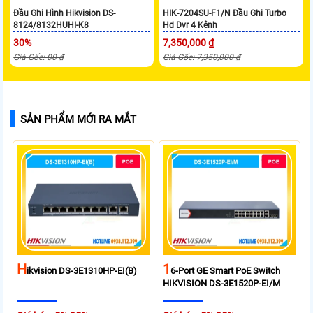
Đầu Ghi Hình Hikvision DS-
HIK-7204SU-F1/N Đầu Ghi Turbo
8124/8132HUHI-K8
Hd Dvr 4 Kênh
30%
7,350,000 ₫
Giá Gốc: 00 ₫
Giá Gốc: 7,350,000 ₫
SẢN PHẨM MỚI RA MẮT
H
1
Ikvision DS-3E1310HP-EI(B)
6-Port GE Smart PoE Switch
HIKVISION DS-3E1520P-EI/M