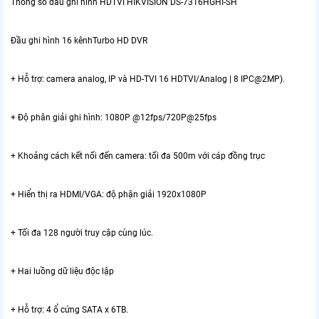
Thông số đầu ghi hình HDTVI HIKVISION DS-7316HGHI-SH
Đầu ghi hình 16 kênhTurbo HD DVR
+ Hỗ trợ: camera analog, IP và HD-TVI 16 HDTVI/Analog | 8 IPC@2MP).
+ Độ phân giải ghi hình: 1080P @12fps/720P@25fps
+ Khoảng cách kết nối đến camera: tối đa 500m với cáp đồng trục
+ Hiển thị ra HDMI/VGA: độ phận giải 1920x1080P
+ Tối đa 128 người truy cập cùng lúc.
+ Hai luồng dữ liệu độc lập
+ Hỗ trợ: 4 ổ cứng SATA x 6TB.