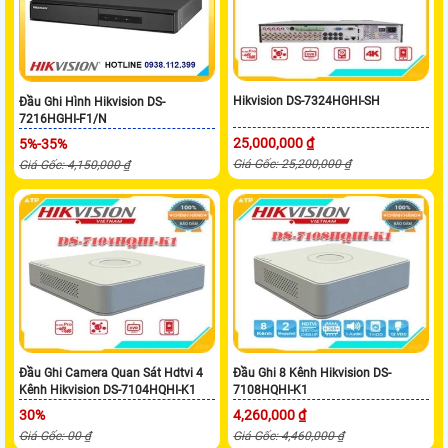
Hikvision DS-7324HGHI-SH
Đầu Ghi Hình Hikvision DS-
7216HGHI-F1/N
25,000,000 ₫
5%-35%
Giá Gốc: 25,200,000 ₫
Giá Gốc: 4,150,000 ₫
Đầu Ghi Camera Quan Sát Hdtvi 4
Đầu Ghi 8 Kênh Hikvision DS-
Kênh Hikvision DS-7104HQHI-K1
7108HQHI-K1
30%
4,260,000 ₫
Giá Gốc: 00 ₫
Giá Gốc: 4,460,000 ₫