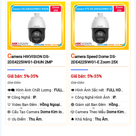
C
C
Amera HIKVISION DS-
Amera Speed Dome DS-
2DE4225IWG1-EHUN 2MP
2DE4225IWG1-E Zoom 25X
Giá bán: 5%-35%
Giá bán: 5%-35%
Giá Gốc:
Giá Gốc:
👁️‍🗨 Hình Ành Chất Lượng :
FULL
👁 Hình Ảnh Sắc nét :
FULL HD
HD 1080P .
1080P .
⚒ Công Nghệ :
IP.
⚛️ Công Nghệ Hình Ảnh :
IP.
💡 Video Ban Đêm :
Hồng Ngoại
🔴 Giám sát Ban Đêm :
Hồng
100m Hồng Ngoại SMD.
Ngoại 10m Hồng Ngoại SMD.
🕸️ Cấu Tạo Camera
Dome Kim loại
🎲 Camera Theo Mẫu
Dome Kim
+ Nhựa.
loại + Nhựa.
️💠 Ưu Điểm :
Thu Âm.
️🔔 Khả Năng :
Thu Âm.