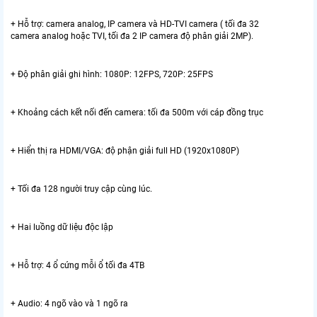
+ Hỗ trợ: camera analog, IP camera và HD-TVI camera ( tối đa 32
camera analog hoặc TVI, tối đa 2 IP camera độ phân giải 2MP).
+ Độ phân giải ghi hình: 1080P: 12FPS, 720P: 25FPS
+ Khoảng cách kết nối đến camera: tối đa 500m với cáp đồng trục
+ Hiển thị ra HDMI/VGA: độ phận giải full HD (1920x1080P)
+ Tối đa 128 người truy cập cùng lúc.
+ Hai luồng dữ liệu độc lập
+ Hỗ trợ: 4 ổ cứng mỗi ổ tối đa 4TB
+ Audio: 4 ngõ vào và 1 ngõ ra