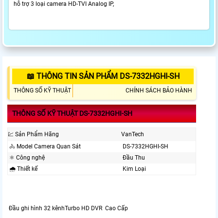
hỗ trợ 3 loại camera HD-TVI Analog IP,
📖 THÔNG TIN SẢN PHẨM DS-7332HGHI-SH
THÔNG SỐ KỸ THUẬT
CHÍNH SÁCH BẢO HÀNH
THÔNG SỐ KỸ THUẬT DS-7332HGHI-SH
💹 Sản Phẩm Hãng
VanTech
🚴 Model Camera Quan Sát
DS-7332HGHI-SH
⚛️ Công nghệ
Đầu Thu
🌧️ Thiết kế
Kim Loại
Đầu ghi hình 32 kênhTurbo HD DVR Cao Cấp