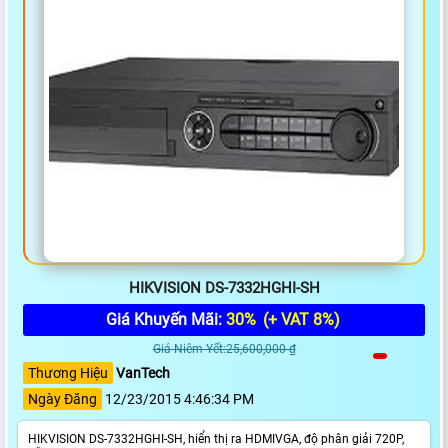
HIKVISION DS-7332HGHI-SH
Giá Khuyến Mãi:
30%
(+ VAT 8%)
Giá Niêm Yết:25,600,000 ₫
Thương Hiệu
VanTech
Ngày Đăng
12/23/2015 4:46:34 PM
HIKVISION DS-7332HGHI-SH, hiển thị ra HDMIVGA, độ phân giải 720P,