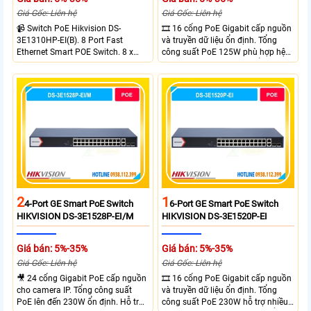
Giá Gốc: Liên hệ
Giá Gốc: Liên hệ
📹 Switch PoE Hikvision DS-
🎞 16 cổng PoE Gigabit cấp nguồn
3E1310HP-EI(B). 8 Port Fast
và truyền dữ liệu ổn định. Tổng
Ethernet Smart POE Switch. 8 x
công suất PoE 125W phù hợp hệ
10/100M PoE Ports, 2 x Gigabit
thống camera IP vừa. 2 cổng RJ45
Uplink Ports.
Gigabit và 2 cổng quang SFP mở
rộng linh hoạt. Hỗ trợ truyền PoE
xa tối đa lên đến 300 mét.
2
1
4-Port GE Smart PoE Switch
6-Port GE Smart PoE Switch
HIKVISION DS-3E1528P-EI/M
HIKVISION DS-3E1520P-EI
Giá bán: 5%-35%
Giá bán: 5%-35%
Giá Gốc: Liên hệ
Giá Gốc: Liên hệ
🎥 24 cổng Gigabit PoE cấp nguồn
🎞 16 cổng PoE Gigabit cấp nguồn
cho camera IP. Tổng công suất
và truyền dữ liệu ổn định. Tổng
PoE lên đến 230W ổn định. Hỗ trợ
công suất PoE 230W hỗ trợ nhiều