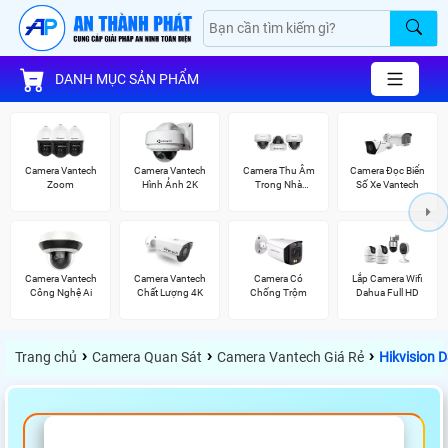
DANH MỤC SẢN PHẨM
Camera Vantech
Camera Vantech
Camera Thu Âm
Camera Đọc Biển
Zoom
Hình Ảnh 2K
Trong Nhà
Số Xe Vantech
Vantech
Camera Vantech
Camera Vantech
Camera Có
Lắp Camera Wifi
Công Nghệ Ai
Chất Lượng 4K
Chống Trộm
Dahua Full HD
›
›
›
Trang chủ
Camera Quan Sát
Camera Vantech Giá Rẻ
Hikvision