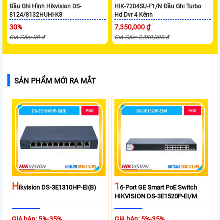
Đầu Ghi Hình Hikvision DS-
HIK-7204SU-F1/N Đầu Ghi Turbo
8124/8132HUHI-K8
Hd Dvr 4 Kênh
30%
7,350,000 ₫
Giá Gốc: 00 ₫
Giá Gốc: 7,350,000 ₫
SẢN PHẨM MỚI RA MẮT
H
1
Ikvision DS-3E1310HP-EI(B)
6-Port GE Smart PoE Switch
HIKVISION DS-3E1520P-EI/M
Giá bán: 5%-35%
Giá bán: 5%-35%