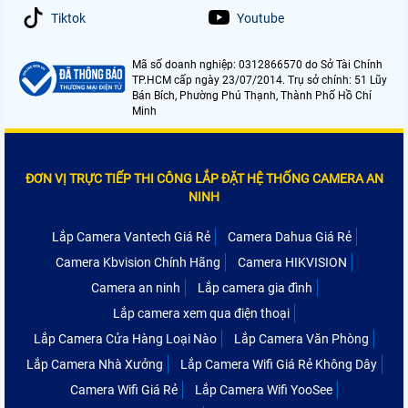
Tiktok
Youtube
Mã số doanh nghiệp: 0312866570 do Sở Tài Chính
TP.HCM cấp ngày 23/07/2014. Trụ sở chính: 51 Lũy
Bán Bích, Phường Phú Thạnh, Thành Phố Hồ Chí
Minh
ĐƠN VỊ TRỰC TIẾP THI CÔNG LẮP ĐẶT HỆ THỐNG CAMERA AN
NINH
Lắp Camera Vantech Giá Rẻ
Camera Dahua Giá Rẻ
Camera Kbvision Chính Hãng
Camera HIKVISION
Camera an ninh
Lắp camera gia đình
Lắp camera xem qua điện thoại
Lắp Camera Cửa Hàng Loại Nào
Lắp Camera Văn Phòng
Lắp Camera Nhà Xưởng
Lắp Camera Wifi Giá Rẻ Không Dây
Camera Wifi Giá Rẻ
Lắp Camera Wifi YooSee