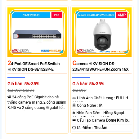
truyền PoE xa đến 300 mét. Băng
thiết bị cùng lúc. Tốc độ chuyển
thông chuyển mạch đạt 68 Gbps
mạch 68Gbps đảm bảo hiệu suất
mạnh mẽ.
cao ổn định. Hỗ trợ truyền PoE xa
lên đến 300m cho hệ thống
camera.
2
C
4-Port GE Smart PoE Switch
Amera HIKVISION DS-
HIKVISION DS-3E1528P-EI
2DE4415IWG1-EHUN Zoom 16X
Giá bán: 5%-35%
Giá bán: 5%-35%
Giá Gốc: Liên hệ
Giá Gốc:
📽 24 cổng PoE Gigabit cho hệ
️👀 Hình Ành Chất Lượng :
FULL HD
thống camera mạng, 2 cổng uplink
1080P .
🤖️ Công Nghệ :
IP.
RJ45 và 2 cổng quang Gigabit tốc
độ cao, Tổng công suất PoE 370W
❃ Nhìn Ban Đêm :
Hồng Ngoại
cấp nguồn nhiều thiết bị.
10m Hồng Ngoại SMD.
👑 Cấu Tạo Camera
Dome Kim loại
+ Nhựa.
️💮 Ưu Điểm :
Thu Âm.