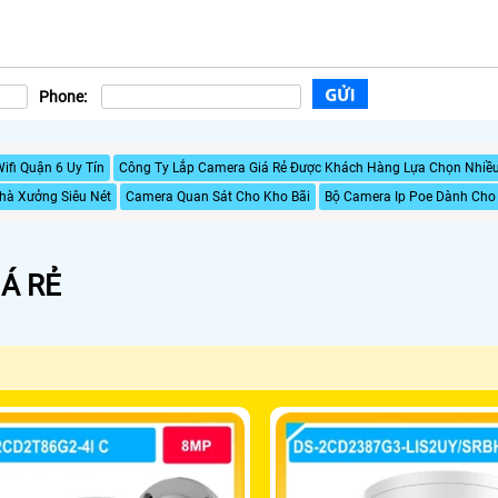
Phone:
ifi Quận 6 Uy Tín
Công Ty Lắp Camera Giá Rẻ Được Khách Hàng Lựa Chọn Nhiề
hà Xưởng Siêu Nét
Camera Quan Sát Cho Kho Bãi
Bộ Camera Ip Poe Dành Cho
Á RẺ