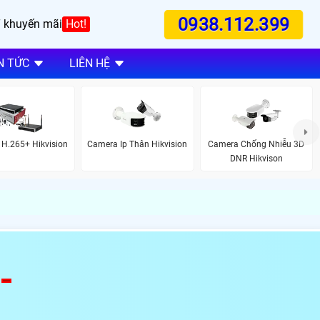
0938.112.399
 khuyến mãi
Hot!
N TỨC
LIÊN HỆ
 H.265+ Hikvision
Camera Ip Thân Hikvision
Camera Chống Nhiễu 3D
DNR Hikvison