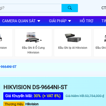
CT
CAMERA QUAN SÁT
GIẢI PHÁP
HỖ TRỢ
TI
vision
Đầu Ghi 8 Ổ Cưng
Đầu Ghi Ip AI Hikvision
Đầu Ghi
Hikvision
S-9664NI-ST
HIKVISION DS-9664NI-ST
Giá Khuyến Mãi:
30%
(+ VAT 8%)
Giá Niêm Yết:53,754,000 ₫
Thương Hiệu
Hikvision