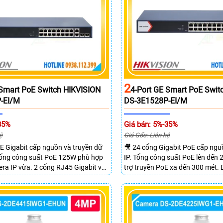
2
 Smart PoE Switch HIKVISION
4-Port GE Smart PoE Swit
-EI/M
DS-3E1528P-EI/M
35%
Giá bán: 5%-35%
ệ
Giá Gốc: Liên hệ
E Gigabit cấp nguồn và truyền dữ
🎥 24 cổng Gigabit PoE cấp ng
 Tổng công suất PoE 125W phù hợp
IP. Tổng công suất PoE lên đến
ra IP vừa. 2 cổng RJ45 Gigabit và
trợ truyền PoE xa đến 300 mét.
SFP mở rộng linh hoạt. Hỗ trợ
chuyển mạch đạt 68 Gbps mạnh
 tối đa lên đến 300 mét.