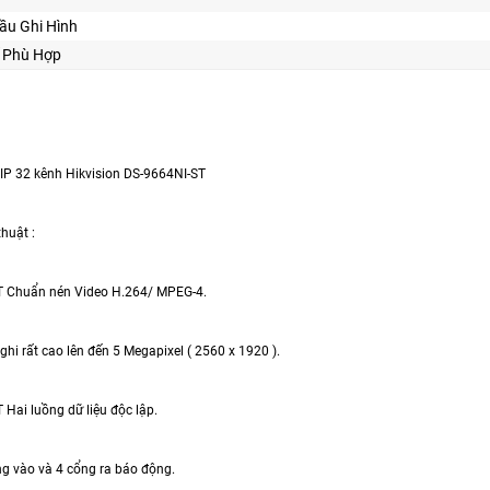
ầu Ghi Hình
Kế Phù Hợp
 IP 32 kênh Hikvision DS-9664NI-ST
huật :
T Chuẩn nén Video H.264/ MPEG-4.
ghi rất cao lên đến 5 Megapixel ( 2560 x 1920 ).
Hai luồng dữ liệu độc lập.
ng vào và 4 cổng ra báo động.