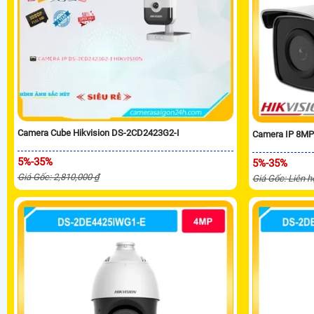
Camera Cube Hikvision DS-2CD2423G2-I
Camera IP 8MP
5%-35%
5%-35%
Giá Gốc: 2,810,000 ₫
Giá Gốc: Liên h