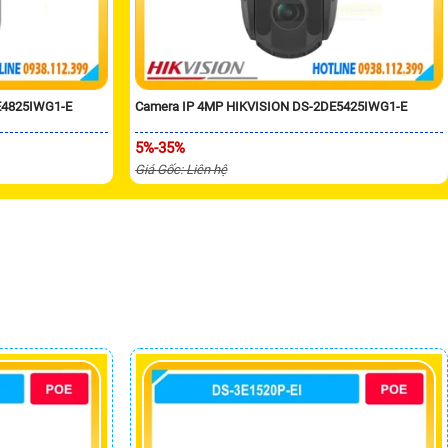
E4825IWG1-E
Camera IP 4MP HIKVISION DS-2DE5425IWG1-E
5%-35%
Giá Gốc: Liên hệ