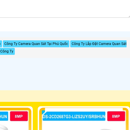
u
Công Ty Camera Quan Sát Tại Phú Quốc
Công Ty Lắp Đặt Camera Quan Sát
 Công Ty