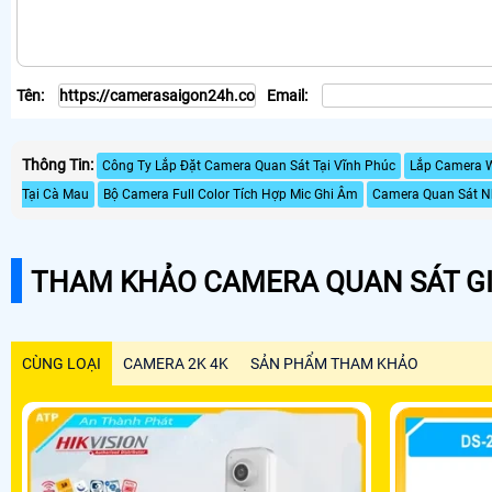
Tên:
Email:
Thông Tin:
Công Ty Lắp Đặt Camera Quan Sát Tại Vĩnh Phúc
Lắp Camera W
Tại Cà Mau
Bộ Camera Full Color Tích Hợp Mic Ghi Âm
Camera Quan Sát N
THAM KHẢO CAMERA QUAN SÁT GI
CÙNG LOẠI
CAMERA 2K 4K
SẢN PHẨM THAM KHẢO