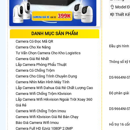
👌 Model Đ
🎼️ Thiết 
DANH MỤC SẢN PHẨM
Camera Có Đọc Mã QR
Đầu ghi hình
Camera Cho Xe Nâng
Tư Vấn Chọn Camera Cho Kho Logistics
Camera Giá Rẻ Nhất
Thông số kỹ t
Lắp Camera Phòng Phẩu Thuật
Camera Có Chống Trộm
Camera Cho Công Trình Chuyên Dụng
DS-9664NI-S
Camera Nhìn Màn Hình Máy Tính
Lắp Camera Wifi Dahua Giá Rẻ Chất Lượng Cao
Độ phân giải 
Camera Wifi Chống Trộm Kbvision
Lắp Camera Wifi Hikvision Ngoài Trời Xoay 360
Giá Rẻ
DS-9664NI-ST 
Camera Wifi Chống Trộm Imou
Camera Wifi Kbvision Giá Rẻ Bán Chạy
Báo Giá Camera Wifi Imou
Hỗ trợ 16 cổ
Camera Full HD Ezviz 1080P 2.0MP