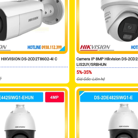
 HIKVISION DS-2CD2T86G2-4I C
Camera IP 8MP Hikvision DS-2CD
LIS2UY/SRBHUN
5%-35%
ệ
Giá Gốc: Liên hệ