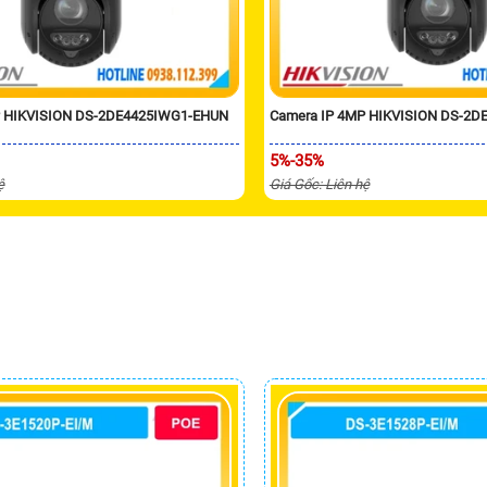
P HIKVISION DS-2DE4425IWG1-EHUN
Camera IP 4MP HIKVISION DS-2D
5%-35%
ệ
Giá Gốc: Liên hệ