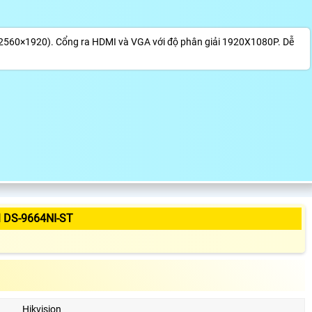
els (2560×1920). Cổng ra HDMI và VGA với độ phân giải 1920X1080P. Dễ
 DS-9664NI-ST
Hikvision