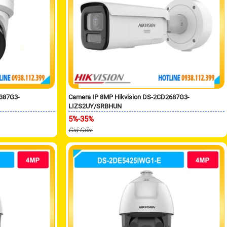
2387G3-
Camera IP 8MP Hikvision DS-2CD2687G3-
LIZS2UY/SRBHUN
5%-35%
Giá Gốc: