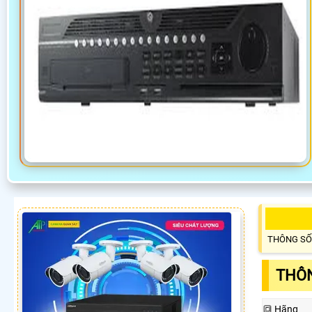
THÔNG SỐ
THÔN
🔳 Hãng