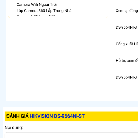
Camera Wifi Ngoài Trời
Lắp Camera 360 Lắp Trong Nhà
Xem lại đồng
Camera Wifi Imou 360
Lắp Camera Chống Trộm 360
DS-9664NI-ST
Camera Ip 360 Vantech
Lắp Camera 360 Có Chống Trộm
Camera Dahua Xoay 360
Cổng xuất HD
Camera Wifi Kbvision Xoay 360 Giá Rẻ
Camera 360 Imou Báo Động
Hỗ trợ xem đ
LẮP CAMERA THEO NHU CẦU
Lắp Camera Văn Phòng Giá Rẻ
DS-9664NI-ST
Lắp Camera Nhà Xưởng Giá Rẻ
Lắp Camera Gia Đình Giá Rẻ
Lắp Camera Kho Hàng Giá Rẻ
Lắp Camera Cửa Hàng Giá Rẻ
Lắp Camera Wifi Giá Rẻ Chính Hãng
Lắp Camera Công Trình Giá Rẻ
ĐÁNH GIÁ
Camera 360 Giá Rẻ
HIKVISION DS-9664NI-ST
Nội dung: