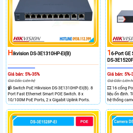
H
1
Ikvision DS-3E1310HP-EI(B)
6-Port GE
DS-3E1520P
Giá bán: 5%-35%
Giá bán: 5%-
Giá Gốc: Liên hệ
Giá Gốc: Liên h
📹 Switch PoE Hikvision DS-3E1310HP-EI(B). 8
🎞 16 cổng Po
Port Fast Ethernet Smart POE Switch. 8 x
liệu ổn định.
10/100M PoE Ports, 2 x Gigabit Uplink Ports.
hệ thống came
2 cổng quang 
truyền PoE xa