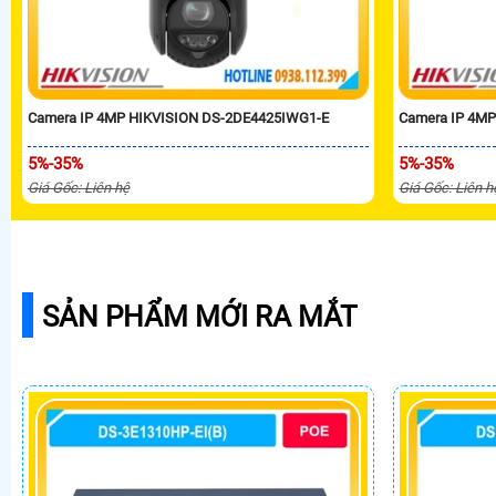
Camera IP 4MP HIKVISION DS-2DE4425IWG1-E
Camera IP 4M
5%-35%
5%-35%
Giá Gốc: Liên hệ
Giá Gốc: Liên h
SẢN PHẨM MỚI RA MẮT