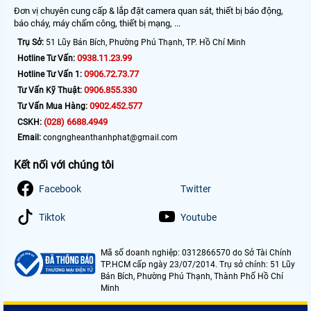
Đơn vị chuyên cung cấp & lắp đặt camera quan sát, thiết bị báo động,
báo cháy, máy chấm công, thiết bị mạng, ...
Trụ Sở:
51 Lũy Bán Bích, Phường Phú Thạnh, TP. Hồ Chí Minh
0938.11.23.99
Hotline Tư Vấn:
0906.72.73.77
Hotline Tư Vấn 1:
0906.855.330
Tư Vấn Kỹ Thuật:
0902.452.577
Tư Vấn Mua Hàng:
(028) 6688.4949
CSKH:
Email:
congngheanthanhphat@gmail.com
Kết nối với chúng tôi
Facebook
Twitter
Tiktok
Youtube
Mã số doanh nghiệp: 0312866570 do Sở Tài Chính
TP.HCM cấp ngày 23/07/2014. Trụ sở chính: 51 Lũy
Bán Bích, Phường Phú Thạnh, Thành Phố Hồ Chí
Minh