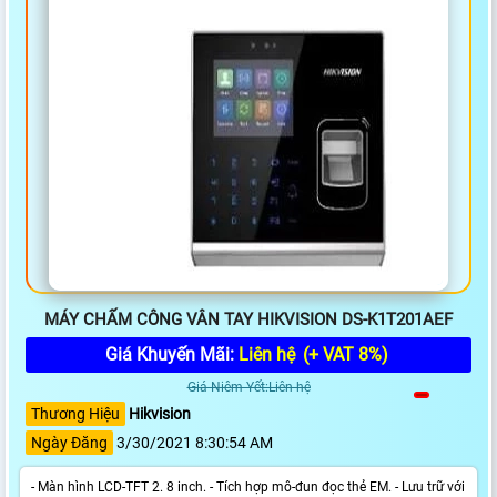
MÁY CHẤM CÔNG VÂN TAY HIKVISION DS-K1T201AEF
Giá Khuyến Mãi:
Liên hệ
(+ VAT 8%)
Giá Niêm Yết:Liên hệ
Thương Hiệu
Hikvision
Ngày Đăng
3/30/2021 8:30:54 AM
- Màn hình LCD-TFT 2. 8 inch. - Tích hợp mô-đun đọc thẻ EM. - Lưu trữ với