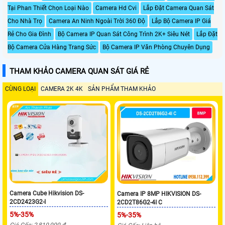
Tại Phan Thiết Chọn Loại Nào
Camera Hd Cvi
Lắp Đặt Camera Quan Sát
Cho Nhà Trọ
Camera An Ninh Ngoài Trời 360 Độ
Lắp Bộ Camera IP Giá
Rẻ Cho Gia Đình
Bộ Camera IP Quan Sát Công Trình 2K+ Siêu Nét
Lắp Đặt
Bộ Camera Cửa Hàng Trang Sức
Bộ Camera IP Văn Phòng Chuyên Dụng
THAM KHẢO CAMERA QUAN SÁT GIÁ RẺ
CÙNG LOẠI
CAMERA 2K 4K
SẢN PHẨM THAM KHẢO
Camera Cube Hikvision DS-
Camera IP 8MP HIKVISION DS-
2CD2423G2-I
2CD2T86G2-4I C
5%-35%
5%-35%
Giá Gốc: 2,810,000 ₫