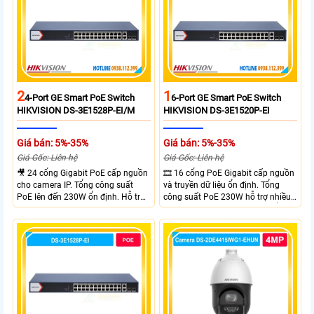
2
1
4-Port GE Smart PoE Switch
6-Port GE Smart PoE Switch
HIKVISION DS-3E1528P-EI/M
HIKVISION DS-3E1520P-EI
Giá bán: 5%-35%
Giá bán: 5%-35%
Giá Gốc: Liên hệ
Giá Gốc: Liên hệ
🎥 24 cổng Gigabit PoE cấp nguồn
🎞 16 cổng PoE Gigabit cấp nguồn
cho camera IP. Tổng công suất
và truyền dữ liệu ổn định. Tổng
PoE lên đến 230W ổn định. Hỗ trợ
công suất PoE 230W hỗ trợ nhiều
truyền PoE xa đến 300 mét. Băng
thiết bị cùng lúc. Tốc độ chuyển
thông chuyển mạch đạt 68 Gbps
mạch 68Gbps đảm bảo hiệu suất
mạnh mẽ.
cao ổn định. Hỗ trợ truyền PoE xa
lên đến 300m cho hệ thống
camera.