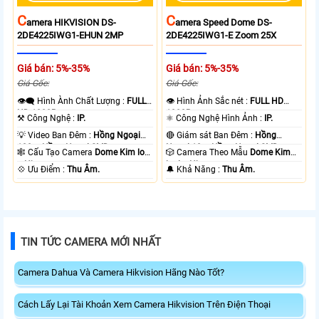
C
C
Amera HIKVISION DS-
Amera Speed Dome DS-
2DE4225IWG1-EHUN 2MP
2DE4225IWG1-E Zoom 25X
Giá bán: 5%-35%
Giá bán: 5%-35%
Giá Gốc:
Giá Gốc:
👁️‍🗨 Hình Ành Chất Lượng :
FULL
👁 Hình Ảnh Sắc nét :
FULL HD
HD 1080P .
1080P .
⚒ Công Nghệ :
IP.
⚛️ Công Nghệ Hình Ảnh :
IP.
💡 Video Ban Đêm :
Hồng Ngoại
🔴 Giám sát Ban Đêm :
Hồng
100m Hồng Ngoại SMD.
Ngoại 10m Hồng Ngoại SMD.
🕸️ Cấu Tạo Camera
Dome Kim loại
🎲 Camera Theo Mẫu
Dome Kim
+ Nhựa.
loại + Nhựa.
️💠 Ưu Điểm :
Thu Âm.
️🔔 Khả Năng :
Thu Âm.
TIN TỨC CAMERA MỚI NHẤT
Camera Dahua Và Camera Hikvision Hãng Nào Tốt?
Cách Lấy Lại Tài Khoản Xem Camera Hikvision Trên Điện Thoại