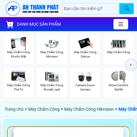
DANH MỤC SẢN PHẨM
Máy Chấm Công
Máy Chấm Công
Máy Chấm Công
Máy Chấm Công
Khuôn Mặt
Hikvision
Dahua
Máy Chấm Công
Máy Chấm Công
Camera Zoom
Khóa Cửa Kính
Thẻ Từ
Ronald Jack
Uniview
Giá Rẻ
›
›
›
Trang chủ
Máy Chấm Công
Máy Chấm Công Hikvision
Máy Chấm