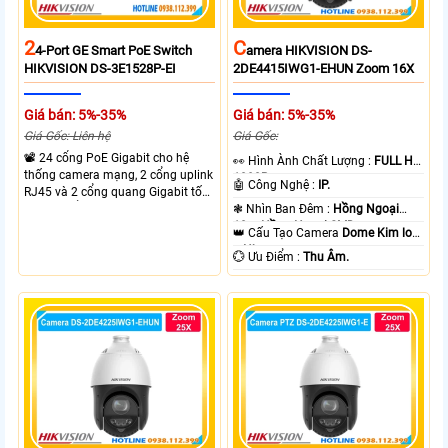
2
C
4-Port GE Smart PoE Switch
Amera HIKVISION DS-
HIKVISION DS-3E1528P-EI
2DE4415IWG1-EHUN Zoom 16X
Giá bán: 5%-35%
Giá bán: 5%-35%
Giá Gốc: Liên hệ
Giá Gốc:
📽 24 cổng PoE Gigabit cho hệ
️👀 Hình Ành Chất Lượng :
FULL HD
thống camera mạng, 2 cổng uplink
1080P .
🤖️ Công Nghệ :
IP.
RJ45 và 2 cổng quang Gigabit tốc
độ cao, Tổng công suất PoE 370W
❃ Nhìn Ban Đêm :
Hồng Ngoại
cấp nguồn nhiều thiết bị.
10m Hồng Ngoại SMD.
👑 Cấu Tạo Camera
Dome Kim loại
+ Nhựa.
️💮 Ưu Điểm :
Thu Âm.