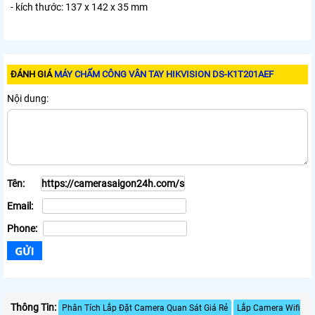
- kích thước: 137 x 142 x 35 mm
ĐÁNH GIÁ
MÁY CHẤM CÔNG VÂN TAY HIKVISION DS-K1T201AEF
Nội dung:
Tên:
Email:
Phone:
Thông Tin:
Phân Tích Lắp Đặt Camera Quan Sát Giá Rẻ
Lắp Camera Wifi