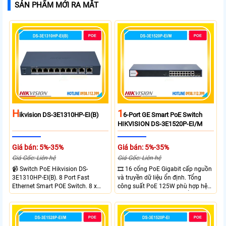
SẢN PHẨM MỚI RA MẮT
H
1
Ikvision DS-3E1310HP-EI(B)
6-Port GE Smart PoE Switch
HIKVISION DS-3E1520P-EI/M
Giá bán: 5%-35%
Giá bán: 5%-35%
Giá Gốc: Liên hệ
Giá Gốc: Liên hệ
📹 Switch PoE Hikvision DS-
🎞 16 cổng PoE Gigabit cấp nguồn
3E1310HP-EI(B). 8 Port Fast
và truyền dữ liệu ổn định. Tổng
Ethernet Smart POE Switch. 8 x
công suất PoE 125W phù hợp hệ
10/100M PoE Ports, 2 x Gigabit
thống camera IP vừa. 2 cổng RJ45
Uplink Ports.
Gigabit và 2 cổng quang SFP mở
rộng linh hoạt. Hỗ trợ truyền PoE
xa tối đa lên đến 300 mét.