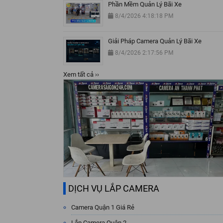
Phần Mềm Quản Lý Bãi Xe
8/4/2026 4:18:18 PM
Giải Pháp Camera Quản Lý Bãi Xe
8/4/2026 2:17:56 PM
Xem tất cả ››
DỊCH VỤ LẮP CAMERA
Camera Quận 1 Giá Rẻ
Lắp Camera Quận 2