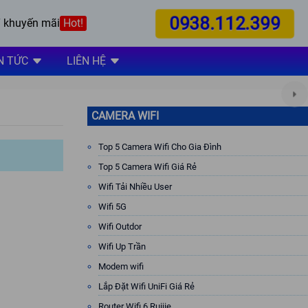
0938.112.399
 khuyến mãi
Hot!
N TỨC
LIÊN HỆ
CAMERA WIFI
Top 5 Camera Wifi Cho Gia Đình
Top 5 Camera Wifi Giá Rẻ
Wifi Tải Nhiều User
Wifi 5G
Wifi Outdor
Wifi Up Trần
Modem wifi
Lắp Đặt Wifi UniFi Giá Rẻ
Router Wifi 6 Ruijie